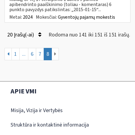
apibendrinto paaiškinimo (toliau - komentaras) 6
punkto pavyzdys patikslintas: „2015-01-15“...
Metai:
2024
Mokesčiai:
Gyventojų pajamų mokestis
20 Įrašų(-ai)
Rodoma nuo 141 iki 151 iš 151 irašų.
1
...
6
7
8
APIE VMI
Misija, Vizija ir Vertybės
Struktūra ir kontaktinė informacija