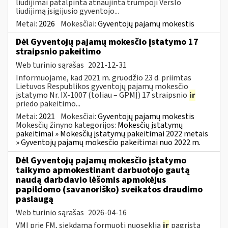
liudijimai patalpinta atnaujinta trumpoji Verslo
liudijimą įsigijusio gyventojo...
Metai:
2026
Mokesčiai:
Gyventojų pajamų mokestis
Dėl Gyventojų pajamų mokesčio įstatymo 17
straipsnio pakeitimo
Web turinio sąrašas
2021-12-31
Informuojame, kad 2021 m. gruodžio 23 d. priimtas
Lietuvos Respublikos gyventojų pajamų mokesčio
įstatymo Nr. IX-1007 (toliau – GPMĮ) 17 straipsnio
ir
priedo pakeitimo...
Metai:
2021
Mokesčiai:
Gyventojų pajamų mokestis
Mokesčių žinyno kategorijos:
Mokesčių įstatymų
pakeitimai » Mokesčių įstatymų pakeitimai 2022 metais
» Gyventojų pajamų mokesčio pakeitimai nuo 2022 m.
Dėl Gyventojų pajamų mokesčio įstatymo
taikymo apmokestinant darbuotojo gautą
naudą darbdavio lėšomis apmokėjus
papildomo (savanoriško) sveikatos draudimo
paslaugą
Web turinio sąrašas
2026-04-16
VMI prie FM, siekdama formuoti nuoseklią
ir
pagrįstą