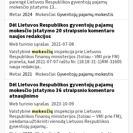
parengė Lietuvos Respublikos gyventojų pajamų
mokesčio įstatymo 13...
Metai:
2024
Mokesčiai:
Gyventojų pajamų mokestis
Dėl Lietuvos Respublikos gyventojų pajamų
mokesčio įstatymo 20 straipsnio komentaro
naujos redakcijos
Web turinio sąrašas
2021-07-08
Valstybinė
mokesčių
inspekcija prie Lietuvos
Respublikos finansų ministerijos (toliau – VMI prie FM)
praneša, kad 2021-07-07 raštu Nr. (18.18-31-1)RM-31605
nauja redakcija...
Metai:
2021
Mokesčiai:
Gyventojų pajamų mokestis
Dėl Lietuvos Respublikos gyventojų pajamų
mokesčio įstatymo 36 straipsnio komentaro
atnaujinimo
Web turinio sąrašas
2023-10-09
Valstybinė
mokesčių
inspekcija prie Lietuvos
Respublikos finansų ministerijos (toliau — VMI prie FM),
siekdama užtikrinti vienodą Lietuvos Respublikos
gyventojų pajamų...