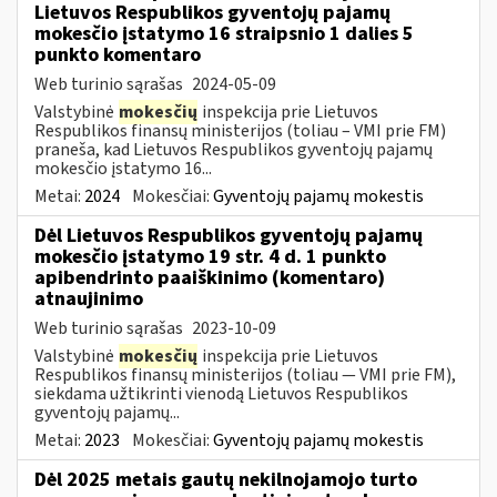
Lietuvos Respublikos gyventojų pajamų
mokesčio įstatymo 16 straipsnio 1 dalies 5
punkto komentaro
Web turinio sąrašas
2024-05-09
Valstybinė
mokesčių
inspekcija prie Lietuvos
Respublikos finansų ministerijos (toliau – VMI prie FM)
praneša, kad Lietuvos Respublikos gyventojų pajamų
mokesčio įstatymo 16...
Metai:
2024
Mokesčiai:
Gyventojų pajamų mokestis
Dėl Lietuvos Respublikos gyventojų pajamų
mokesčio įstatymo 19 str. 4 d. 1 punkto
apibendrinto paaiškinimo (komentaro)
atnaujinimo
Web turinio sąrašas
2023-10-09
Valstybinė
mokesčių
inspekcija prie Lietuvos
Respublikos finansų ministerijos (toliau — VMI prie FM),
siekdama užtikrinti vienodą Lietuvos Respublikos
gyventojų pajamų...
Metai:
2023
Mokesčiai:
Gyventojų pajamų mokestis
Dėl 2025 metais gautų nekilnojamojo turto