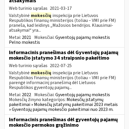
atsakymais
Web turinio sąrašas
2021-03-17
Valstybinė
mokesčių
inspekcija prie Lietuvos
Respublikos finansų ministerijos (toliau – VMI prie FM)
praneša, kad leidinys „Mažosios bendrijos. Klausimai-
atsakymai“ yra...
Metai:
2021
Mokesčiai:
Gyventojų pajamų mokestis
Pelno mokestis
Informacinis pranešimas dėl Gyventojų pajamų
mokesčio įstatymo 34 straipsnio pakeitimo
Web turinio sąrašas
2022-07-25
Valstybinė
mokesčių
inspekcija prie Lietuvos
Respublikos finansų ministerijos (toliau – VMI prie FM)
parengė informacinį pranešimą dėl Lietuvos
Respublikos gyventojų pajamų...
Metai:
2022
Mokesčiai:
Gyventojų pajamų mokestis
Mokesčių žinyno kategorijos:
Mokesčių įstatymų
pakeitimai » Mokesčių įstatymų pakeitimai 2023 metais
» Gyventojų pajamų mokesčio pakeitimai nuo 2023 m.
Informacinis pranešimas dėl gyventojų pajamų
mokesčio permokos grąžinimo