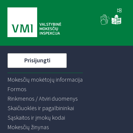
Prisijungti
Mokesčių mokėtojų informacija
Formos
Rinkmenos / Atviri duomenys
Skaičiuoklės ir pagalbininkai
Sąskaitos ir įmokų kodai
Mokesčių žinynas