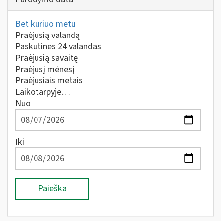
Bet kuriuo metu
Praėjusią valandą
Paskutines 24 valandas
Praėjusią savaitę
Praėjusį mėnesį
Praėjusiais metais
Laikotarpyje…
Nuo
Iki
Paieška