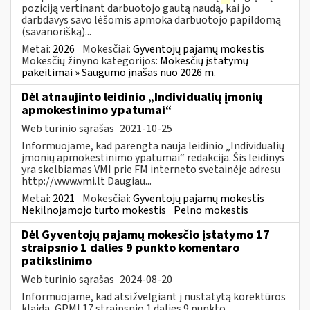
poziciją vertinant darbuotojo gautą naudą, kai jo
darbdavys savo lėšomis apmoka darbuotojo papildomą
(savanorišką)...
Metai:
2026
Mokesčiai:
Gyventojų pajamų mokestis
Mokesčių žinyno kategorijos:
Mokesčių įstatymų
pakeitimai » Saugumo įnašas nuo 2026 m.
Dėl atnaujinto leidinio „Individualių įmonių
apmokestinimo ypatumai“
Web turinio sąrašas
2021-10-25
Informuojame, kad parengta nauja leidinio „Individualių
įmonių apmokestinimo ypatumai“ redakcija. Šis leidinys
yra skelbiamas VMI prie FM interneto svetainėje adresu
http://www.vmi.lt Daugiau...
Metai:
2021
Mokesčiai:
Gyventojų pajamų mokestis
Nekilnojamojo turto mokestis
Pelno mokestis
Dėl Gyventojų pajamų mokesčio įstatymo 17
straipsnio 1 dalies 9 punkto komentaro
patikslinimo
Web turinio sąrašas
2024-08-20
Informuojame, kad atsižvelgiant į nustatytą korektūros
klaidą, GPMĮ 17 straipsnio 1 dalies 9 punkto