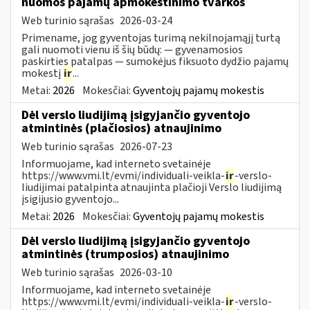
nuomos pajamų apmokestinimo tvarkos
Web turinio sąrašas
2026-03-24
Primename, jog gyventojas turimą nekilnojamąjį turtą
gali nuomoti vienu iš šių būdų: — gyvenamosios
paskirties patalpas — sumokėjus fiksuoto dydžio pajamų
mokestį
ir
...
Metai:
2026
Mokesčiai:
Gyventojų pajamų mokestis
Dėl verslo liudijimą įsigyjančio gyventojo
atmintinės (plačiosios) atnaujinimo
Web turinio sąrašas
2026-07-23
Informuojame, kad interneto svetainėje
https://www.vmi.lt/evmi/individuali-veikla-
ir
-verslo-
liudijimai patalpinta atnaujinta plačioji Verslo liudijimą
įsigijusio gyventojo...
Metai:
2026
Mokesčiai:
Gyventojų pajamų mokestis
Dėl verslo liudijimą įsigyjančio gyventojo
atmintinės (trumposios) atnaujinimo
Web turinio sąrašas
2026-03-10
Informuojame, kad interneto svetainėje
https://www.vmi.lt/evmi/individuali-veikla-
ir
-verslo-