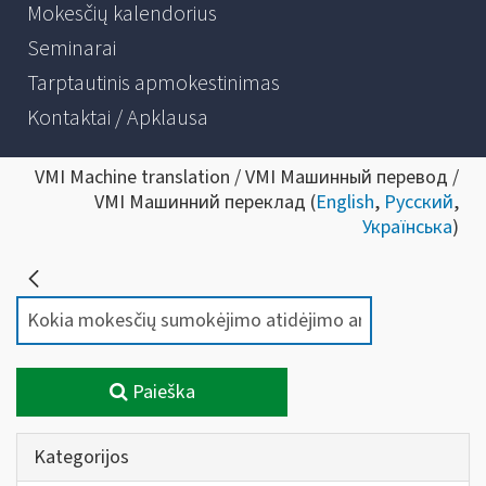
Mokesčių kalendorius
Seminarai
Tarptautinis apmokestinimas
Kontaktai / Apklausa
VMI Machine translation / VMI Машинный перевод /
VMI Машинний переклад (
English
,
Русский
,
Українська
)
Paieška
Kategorijos