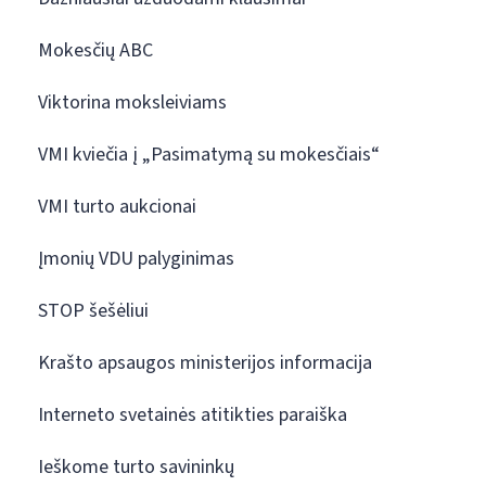
Mokesčių ABC
Viktorina moksleiviams
VMI kviečia į „Pasimatymą su mokesčiais“
VMI turto aukcionai
Įmonių VDU palyginimas
STOP šešėliui
Krašto apsaugos ministerijos informacija
Interneto svetainės atitikties paraiška
Ieškome turto savininkų