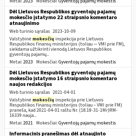
Metai:
2023
Mokesčiai:
Gyventojų pajamų mokestis
Dėl Lietuvos Respublikos gyventojų pajamų
mokesčio įstatymo 22 straipsnio komentaro
atnaujinimo
Web turinio sąrašas
2023-10-09
Valstybinė
mokesčių
inspekcija prie Lietuvos
Respublikos finansų ministerijos (toliau — VMI prie FM),
siekdama užtikrinti vienodą Lietuvos Respublikos
gyventojų pajamų...
Metai:
2023
Mokesčiai:
Gyventojų pajamų mokestis
Dėl Lietuvos Respublikos gyventojų pajamų
mokesčio įstatymo 16 straipsnio komentaro
naujos redakcijos
Web turinio sąrašas
2021-04-01
Valstybinė
mokesčių
inspekcija prie Lietuvos
Respublikos finansų ministerijos (toliau – VMI prie FM)
praneša, kad 2021-04-01 raštu Nr. (18.18-31-1Mr)RM-
16339 nauja...
Metai:
2021
Mokesčiai:
Gyventojų pajamų mokestis
Informacinis pranešimas dėl atnaujinto