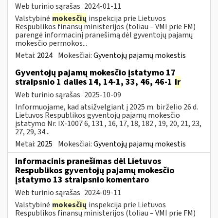
Web turinio sąrašas
2024-01-11
Valstybinė
mokesčių
inspekcija prie Lietuvos
Respublikos finansų ministerijos (toliau – VMI prie FM)
parengė informacinį pranešimą dėl gyventojų pajamų
mokesčio permokos...
Metai:
2024
Mokesčiai:
Gyventojų pajamų mokestis
Gyventojų pajamų mokesčio įstatymo 17
straipsnio 1 dalies 14, 14-1, 33, 46, 46-1
ir
Web turinio sąrašas
2025-10-09
Informuojame, kad atsižvelgiant į 2025 m. birželio 26 d.
Lietuvos Respublikos gyventojų pajamų mokesčio
įstatymo Nr. IX-1007 6, 131 , 16, 17, 18, 182 , 19, 20, 21, 23,
27, 29, 34...
Metai:
2025
Mokesčiai:
Gyventojų pajamų mokestis
Informacinis pranešimas dėl Lietuvos
Respublikos gyventojų pajamų mokesčio
įstatymo 13 straipsnio komentaro
Web turinio sąrašas
2024-09-11
Valstybinė
mokesčių
inspekcija prie Lietuvos
Respublikos finansų ministerijos (toliau – VMI prie FM)