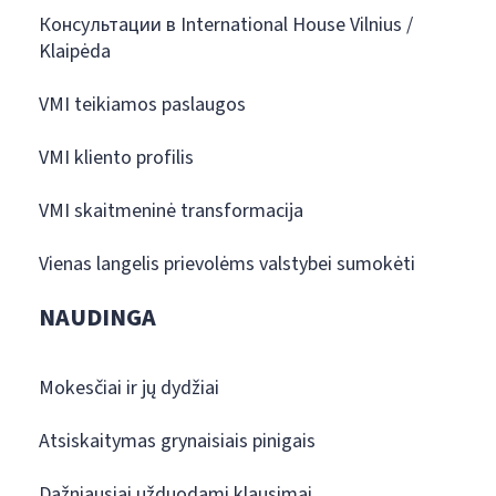
Консультации в International House Vilnius /
Klaipėda
VMI teikiamos paslaugos
VMI kliento profilis
VMI skaitmeninė transformacija
Vienas langelis prievolėms valstybei sumokėti
NAUDINGA
Mokesčiai ir jų dydžiai
Atsiskaitymas grynaisiais pinigais
Dažniausiai užduodami klausimai