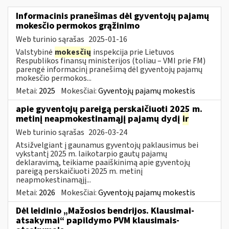
Informacinis pranešimas dėl gyventojų pajamų
mokesčio permokos grąžinimo
Web turinio sąrašas
2025-01-16
Valstybinė
mokesčių
inspekcija prie Lietuvos
Respublikos finansų ministerijos (toliau – VMI prie FM)
parengė informacinį pranešimą dėl gyventojų pajamų
mokesčio permokos...
Metai:
2025
Mokesčiai:
Gyventojų pajamų mokestis
apie gyventojų pareigą perskaičiuoti 2025 m.
metinį neapmokestinamąjį pajamų dydį
ir
Web turinio sąrašas
2026-03-24
Atsižvelgiant į gaunamus gyventojų paklausimus bei
vykstantį 2025 m. laikotarpio gautų pajamų
deklaravimą, teikiame paaiškinimą apie gyventojų
pareigą perskaičiuoti 2025 m. metinį
neapmokestinamąjį...
Metai:
2026
Mokesčiai:
Gyventojų pajamų mokestis
Dėl leidinio „Mažosios bendrijos. Klausimai-
atsakymai“ papildymo PVM klausimais-