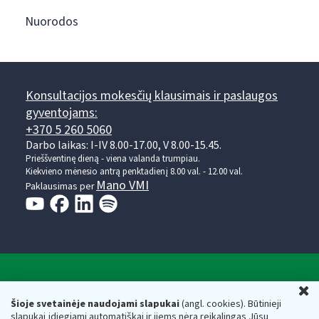
Nuorodos
Konsultacijos mokesčių klausimais ir paslaugos
gyventojams:
+370 5 260 5060
Darbo laikas: I-IV 8.00-17.00, V 8.00-15.45.
Prieššventinę dieną - viena valanda trumpiau.
Kiekvieno mėnesio antrą penktadienį 8.00 val. - 12.00 val.
Mano VMI
Paklausimas per
Valstybinė mokesčių inspekcija prie Lietuvos
U
Respublikos finansų ministerijos
Šioje svetainėje naudojami slapukai
(angl. cookies). Būtinieji
slapukai įdiegiami automatiškai ir jiems nėra reikalingas Jūsų