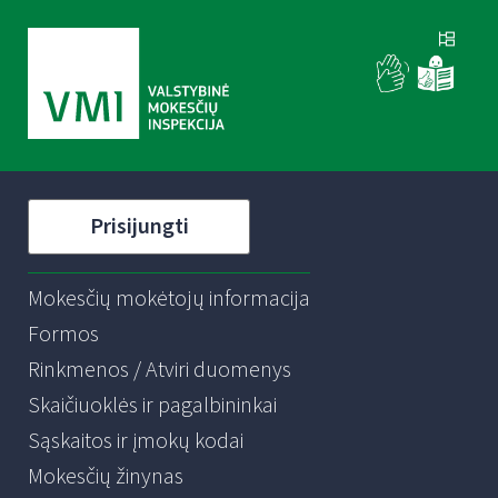
Prisijungti
Mokesčių mokėtojų informacija
Formos
Rinkmenos / Atviri duomenys
Skaičiuoklės ir pagalbininkai
Sąskaitos ir įmokų kodai
Mokesčių žinynas