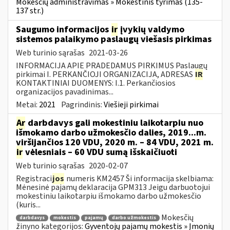
Mokesčių administravimas » Mokestinis tyrimas (135-
137 str.)
Saugumo informacijos
ir
įvykių valdymo
sistemos palaikymo paslaugų viešasis pirkimas
Web turinio sąrašas
2021-03-26
INFORMACIJA APIE PRADEDAMUS PIRKIMUS Paslaugų
pirkimai I. PERKANČIOJI ORGANIZACIJA, ADRESAS
IR
KONTAKTINIAI DUOMENYS: I.1. Perkančiosios
organizacijos pavadinimas...
Metai:
2021
Pagrindinis:
Viešieji pirkimai
Ar
darbdavys gali mokestiniu laikotarpiu nuo
išmokamo darbo užmokesčio dalies, 2019...m.
viršijančios 120 VDU, 2020 m. – 84 VDU, 2021 m.
ir
vėlesniais – 60 VDU sumą išskaičiuoti
Web turinio sąrašas
2020-02-07
Registraci
jos
numeris KM2457 Ši informacija skelbiama:
Mėnesinė pajamų deklaracija GPM313 Jeigu darbuotojui
mokestiniu laikotarpiu išmokamo darbo užmokesčio
(kuris...
Mokesčių
darbdavys
mokestis
pajamų
darbo užmokestis
žinyno kategorijos:
Gyventojų pajamų mokestis » Įmonių