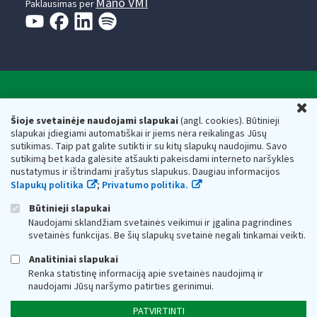
Mano VMI
Paklausimas per
Valstybinė mokesčių inspekcija prie Lietuvos
U
Respublikos finansų ministerijos
Šioje svetainėje naudojami slapukai
(angl. cookies). Būtinieji
slapukai įdiegiami automatiškai ir jiems nėra reikalingas Jūsų
Biudžetinė įstaiga. Juridinio asmens kodas — 188659752,
sutikimas. Taip pat galite sutikti ir su kitų slapukų naudojimu. Savo
adresas: Vasario 16-osios g. 14, 01107 Vilnius, Lietuva, el.paštas:
sutikimą bet kada galėsite atšaukti pakeisdami interneto naršyklės
vmi@vmi.lt
, E. pristatymo dėžutės adresas 188659752
nustatymus ir ištrindami įrašytus slapukus. Daugiau informacijos
Duomenys apie Valstybinę mokesčių inspekciją prie Lietuvos
Slapukų politika
;
Privatumo politika.
Respublikos finansų ministerijos kaupiami ir saugomi Juridinių
asmenų registre
Būtinieji slapukai
Naudojami sklandžiam svetainės veikimui ir įgalina pagrindines
svetainės funkcijas. Be šių slapukų svetainė negali tinkamai veikti.
Analitiniai slapukai
Renka statistinę informaciją apie svetainės naudojimą ir
naudojami Jūsų naršymo patirties gerinimui.
PATVIRTINTI