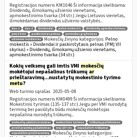
Registracijos numeris KM1046 Ši informacija skelbiama:
Dividendų, išmokamų užsienio vienetams,
apmokestinimo tvarka (34 str.) Jeigu Lietuvos vienetas,
išmokėdamas dividendus užsienio valstybės...
das-1
das-2
dividendai
pelno mokestis
dividendų apmokestinimas
pmį 34 str.
paskirstytas pelnas
permokos grąžinimas
Mokesčių žinyno kategorijos:
Pelno
užsienio rezidentas
mokestis » Dividendai ir paskirstytasis pelnas (PMĮ VII
skyrius) » Dividendų, išmokamų užsienio vienetams,
apmokestinimo tvarka (34 str.)
Kokių veiksmų gali imtis VMI
mokesčių
mokėtojui nepašalinus trūkumų
ar
prieštaravimų...nustatytų mokestinio tyrimo
metu
?
Web turinio sąrašas
2025-05-08
Registracijos numeris KM0499 Ši informacija skelbiama:
Mokestinis tyrimas (135-137 str.) Jeigu per VMI nurodytą
terminą bei pasiūlytu būdu mokesčių mokėtojas
nepašalina nurodytų trūkumų...
mokesčių administravimas
mokestinis tyrimas
trūkumų pašalinimas
prieštaravimų pašalinimas
maį 137 str.
nepašalinti trūkumai
Mokesčių žinyno kategorijos:
nepašalina prieštaravimų