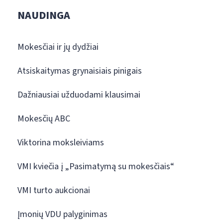
NAUDINGA
Mokesčiai ir jų dydžiai
Atsiskaitymas grynaisiais pinigais
Dažniausiai užduodami klausimai
Mokesčių ABC
Viktorina moksleiviams
VMI kviečia į „Pasimatymą su mokesčiais“
VMI turto aukcionai
Įmonių VDU palyginimas