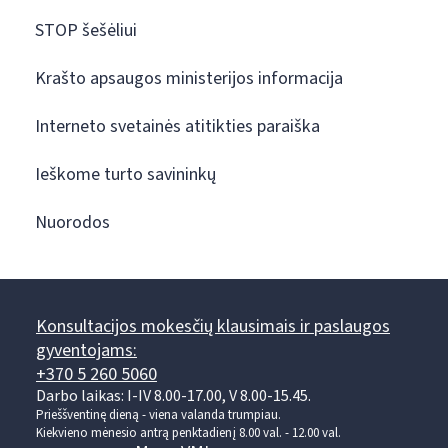
STOP šešėliui
Krašto apsaugos ministerijos informacija
Interneto svetainės atitikties paraiška
Ieškome turto savininkų
Nuorodos
Konsultacijos mokesčių klausimais ir paslaugos
gyventojams:
+370 5 260 5060
Darbo laikas: I-IV 8.00-17.00, V 8.00-15.45.
Prieššventinę dieną - viena valanda trumpiau.
Kiekvieno mėnesio antrą penktadienį 8.00 val. - 12.00 val.