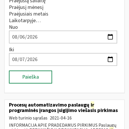
Praėjusią savaitę
Praėjusį mėnesį
Praėjusiais metais
Laikotarpyje…
Nuo
Iki
Paieška
Procesų automatizavimo paslaugų
ir
programinės įrangos įsigijimo viešasis pirkimas
Web turinio sąrašas
2021-04-16
INFORMACIJA APIE PRADEDAMUS PIRKIMUS Paslaugų