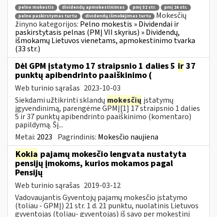
pelno mokestis
dividendų apmokestinimas
pmį 32 str.
pmį 16 str.
Mokesčių
pelno paskirstymas turtu
dividendų išmokėjimas turtu
žinyno kategorijos:
Pelno mokestis » Dividendai ir
paskirstytasis pelnas (PMĮ VII skyrius) » Dividendų,
išmokamų Lietuvos vienetams, apmokestinimo tvarka
(33 str.)
Dėl GPM įstatymo 17 straipsnio 1 dalies 5
ir
37
punktų apibendrinto paaiškinimo (
Web turinio sąrašas
2023-10-03
Siekdami užtikrinti sklandų
mokesčių
įstatymų
įgyvendinimą, parengėme GPMĮ[1] 17 straipsnio 1 dalies
5 ir 37 punktų apibendrinto paaiškinimo (komentaro)
papildymą. Šį...
Metai:
2023
Pagrindinis:
Mokesčio naujiena
Kokia
pajamų mokesčio lengvata nustatyta
pensijų įmokoms, kurios mokamos pagal
Pensijų
Web turinio sąrašas
2019-03-12
Vadovaujantis Gyventojų pajamų mokesčio įstatymo
(toliau - GPMĮ) 21 str. 1 d. 21 punktu, nuolatinis Lietuvos
gyventojas (toliau- gyventojas) iš savo per mokestinį