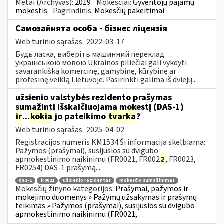
Metai (Archyvas):
2019
Mokesčiai:
Gyventojų pajamų
mokestis
Pagrindinis:
Mokesčių pakeitimai
Самозайнята особа - бізнес ліцензія
Web turinio sąrašas
2022-03-17
Будь ласка, виберіть машинний переклад
українською мовою Ukrainos piliečiai gali vykdyti
savarankišką komercinę, gamybinę, kūrybinę ar
profesinę veiklą Lietuvoje. Pasirinkti galima iš dviejų...
užsienio valstybės rezidento prašymas
sumažinti išskaičiuojamą mokestį (DAS-1)
ir
...
kokia
jo pateikimo
tvarka
?
Web turinio sąrašas
2025-04-02
Registracijos numeris KM1534 Ši informacija skelbiama:
Pažymos (prašymai), susijusios su dvigubo
apmokestinimo naikinimu (FR0021, FR002
2
, FR0023,
FR0254) DAS-1 prašymą...
das-1
fr0021
užsienio rezidentas
mokesčio sumažinimas
Mokesčių žinyno kategorijos:
Prašymai, pažymos ir
mokėjimo duomenys » Pažymų užsakymas ir prašymų
teikimas » Pažymos (prašymai), susijusios su dvigubo
apmokestinimo naikinimu (FR0021,