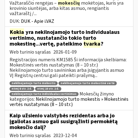
Važtaraščio rengėjas –
mokesčių
mokėtojas, kuris yra
krovinio siuntėjas, arba kitas asmuo, rengiantis
važtaraštį /...
DUK:
DUK - Apie i.VAZ
Kokia
yra nekilnojamojo turto individualaus
vertinimo, nustatančio tokio turto
mokestinę...vertę, pateikimo
tvarka
?
Web turinio sąrašas
2026-01-09
Registracijos numeris KM1585 Ši informacija skelbiama:
Mokestinės vertės nustatymas (8 – 10 str.)
Nekilnojamojo turto savininkas arba įsigyjantis asmuo
VĮ Registrų centrui gali pateikti prašymą...
nekilnojamojo turto mokestis
nekilnojamojo turto mokestinė vertė
ntmį 8 str. 2 d.
ntmį 10 str. 2 d.
Mokesčių žinyno
nekilnojamojo turto individualus vertinimas
kategorijos:
Nekilnojamojo turto mokestis » Mokestinės
vertės nustatymas (8 – 10 str.)
Kaip užsienio valstybės rezidentas arba jo
įgaliotas asmuo gali susigrąžinti permokėtą
mokesčio dalį?
Web turinio sąrašas
2023-12-04