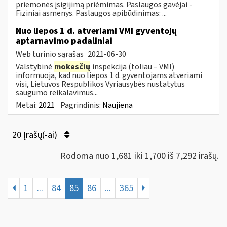
priemonės įsigijimą priėmimas. Paslaugos gavėjai -
Fiziniai asmenys. Paslaugos apibūdinimas: ...
Nuo liepos 1 d. atveriami VMI gyventojų
aptarnavimo padaliniai
Web turinio sąrašas
2021-06-30
Valstybinė
mokesčių
inspekcija (toliau – VMI)
informuoja, kad nuo liepos 1 d. gyventojams atveriami
visi, Lietuvos Respublikos Vyriausybės nustatytus
saugumo reikalavimus...
Metai:
2021
Pagrindinis:
Naujiena
20 Įrašų(-ai)
Rodoma nuo 1,681 iki 1,700 iš 7,292 irašų.
1
...
84
85
86
...
365