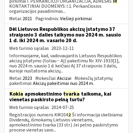
pirkimai I. PERKANČIOJI ORGANIZACIJA, ADRESAS
IR
KONTAKTINIAI DUOMENYS: I.1. Perkančiosios
organizacijos pavadinimas...
Metai:
2021
Pagrindinis:
Viešieji pirkimai
Dėl Lietuvos Respublikos akcizų įstatymo 37
straipsnio 3 dalies taikymo nuo 2024 m. sausio
1 d. iki 2024 m. vasario 20 d.
Web turinio sąrašas
2023-12-11
Informuojame, kad, vadovaujantis Lietuvos Respublikos
akcizų įstatymo (toliau − AĮ) pakeitimu Nr. XIV-1933[1],
nuo 2024 m. sausio 1 d. keičiasi AĮ 37 straipsnio 3 dalis,
kurioje nustatoma akcizų...
Metai:
2023
Mokesčiai:
Akcizai
Mokesčių įstatymų
pakeitimai:
Akcizų pakeitimai nuo 2024 m.
Kokia
apmokestinimo
tvarka
taikoma, kai
vienetas paskirsto pelną turtu?
Web turinio sąrašas
2024-07-25
Registracijos numeris KM104
2
Ši informacija skelbiama:
Dividendų, išmokamų Lietuvos vienetams,
apmokestinimo tvarka (33 str.) Jei pelno paskirstymo
procese vienetas savo...