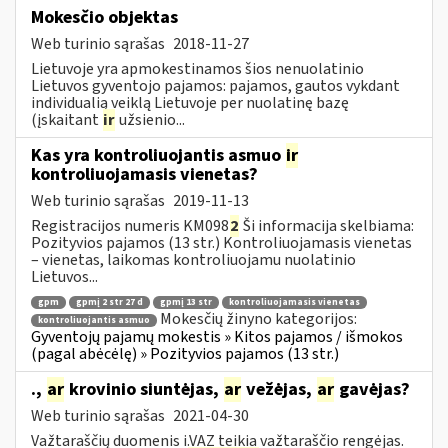
Mokesčio objektas
Web turinio sąrašas
2018-11-27
Lietuvoje yra apmokestinamos šios nenuolatinio
Lietuvos gyventojo pajamos: pajamos, gautos vykdant
individualią veiklą Lietuvoje per nuolatinę bazę
(įskaitant
ir
užsienio...
Kas yra kontroliuojantis asmuo
ir
kontroliuojamasis vienetas?
Web turinio sąrašas
2019-11-13
Registracijos numeris KM098
2
Ši informacija skelbiama:
Pozityvios pajamos (13 str.) Kontroliuojamasis vienetas
– vienetas, laikomas kontroliuojamu nuolatinio
Lietuvos...
gpm
gpmį 2 str 27 d
gpmį 13 str
kontroliuojamasis vienetas
Mokesčių žinyno kategorijos:
kontroliuojantis asmuo
Gyventojų pajamų mokestis » Kitos pajamos / išmokos
(pagal abėcėlę) » Pozityvios pajamos (13 str.)
.,
ar
krovinio siuntėjas,
ar
vežėjas,
ar
gavėjas?
Web turinio sąrašas
2021-04-30
Važtaraščių duomenis i.VAZ teikia važtaraščio rengėjas.