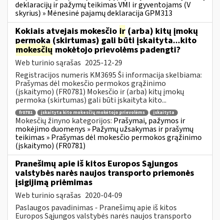
deklaracijų ir pažymų teikimas VMI ir gyventojams (V
skyrius) » Mėnesinė pajamų deklaracija GPM313
Kokiais atvejais mokesčio
ir
(arba) kitų įmokų
permoka (skirtumas) gali būti įskaityta...kito
mokesčių
mokėtojo prievolėms padengti?
Web turinio sąrašas
2025-12-29
Registracijos numeris KM3695 Ši informacija skelbiama:
Prašymas dėl mokesčio permokos grąžinimo
(įskaitymo) (FR0781) Mokesčio ir (arba) kitų įmokų
permoka (skirtumas) gali būti įskaityta kito...
fr0781
įskaityta kito mokesčių mokėtojo prievolėms
įskaityta
Mokesčių žinyno kategorijos:
Prašymai, pažymos ir
mokėjimo duomenys » Pažymų užsakymas ir prašymų
teikimas » Prašymas dėl mokesčio permokos grąžinimo
(įskaitymo) (FR0781)
Pranešimų apie iš kitos Europos Sąjungos
valstybės narės naujos transporto priemonės
įsigijimą priėmimas
Web turinio sąrašas
2020-04-09
Paslaugos pavadinimas - Pranešimų apie iš kitos
Europos Sąjungos valstybės narės naujos transporto