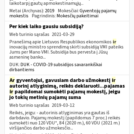
laikotarpį gautų apmokestinamųjų...
Metai (Archyvas):
2019
Mokesčiai:
Gyventojų pajamų
mokestis
Pagrindinis:
Mokesčių pakeitimai
Per kiek laiko gausiu subsidiją?
Web turinio sąrašas
2021-03-29
Pranešimą apie Lietuvos Respublikos ekonomikos
ir
inovacijų ministro sprendimą skirti subsidiją VMI pateiks
Jums per Mano VMI. Subsidija bus pervesta į Jūsų
asmeninę banko...
DUK:
DUK - COVID-19 subsidijos savarankiškai
dirbantiems
Ar
gyventojui, gavusiam darbo užmokestį
ir
autorinį atlyginimą, reikės deklaruoti...pajamas
ir
papildomai sumokėti pajamų mokestį, jeigu
jo tokių metinių pajamų suma
Web turinio sąrašas
2019-03-12
Reikės, jeigu: - autorinis atlyginimas yra gautas iš
darbdavio. Pajamų mokestį (papildomus 7 proc.) reikės
sumokėti nuo 120 VDU*, 84 (2020 m.), 60 VDU (2021 m.)
viršijančios darbo užmokesčio...