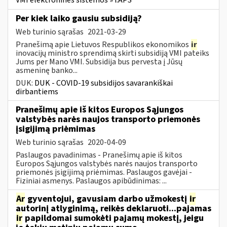
VMI elektroninės sistemos » i.APS
Per kiek laiko gausiu subsidiją?
Web turinio sąrašas
2021-03-29
Pranešimą apie Lietuvos Respublikos ekonomikos
ir
inovacijų ministro sprendimą skirti subsidiją VMI pateiks
Jums per Mano VMI. Subsidija bus pervesta į Jūsų
asmeninę banko...
DUK:
DUK - COVID-19 subsidijos savarankiškai
dirbantiems
Pranešimų apie iš kitos Europos Sąjungos
valstybės narės naujos transporto priemonės
įsigijimą priėmimas
Web turinio sąrašas
2020-04-09
Paslaugos pavadinimas - Pranešimų apie iš kitos
Europos Sąjungos valstybės narės naujos transporto
priemonės įsigijimą priėmimas. Paslaugos gavėjai -
Fiziniai asmenys. Paslaugos apibūdinimas: ...
Ar
gyventojui, gavusiam darbo užmokestį
ir
autorinį atlyginimą, reikės deklaruoti...pajamas
ir
papildomai sumokėti pajamų mokestį, jeigu