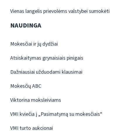
Vienas langelis prievolėms valstybei sumokėti
NAUDINGA
Mokesčiai ir jų dydžiai
Atsiskaitymas grynaisiais pinigais
Dažniausiai užduodami klausimai
Mokesčių ABC
Viktorina moksleiviams
VMI kviečia į „Pasimatymą su mokesčiais“
VMI turto aukcionai