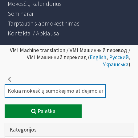
Mokesčių kalendorius
Seminarai
Tarptautinis apmokestinimas
Kontaktai / Apklausa
VMI Machine translation / VMI Машинный перевод /
VMI Машинний переклад (
English
,
Русский
,
Українська
)
Paieška
Kategorijos