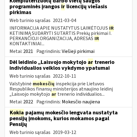
Kompiuterizuotų darbo vietų saugos
programinės įrangos
ir
licencijų viešasis
pirkimas
Web turinio sąrašas
2021-03-04
INFORMACIJA APIE NUSTATYTUS LAIMĖTOJUS
IR
KETINIMĄ SUDARYTI SUTARTIS Prekių pirkimai I.
PERKANČIOJI ORGANIZACIJA, ADRESAS
IR
KONTAKTINIAI...
Metai:
2021
Pagrindinis:
Viešieji pirkimai
Dėl leidinio „Laisvojo mokytojo
ar
trenerio
individualios veiklos vykdymo ypatumai
Web turinio sąrašas
2022-10-11
Valstybinė
mokesčių
inspekcija prie Lietuvos
Respublikos finansų ministerijos atnaujino leidinį
„Laisvojo mokytojo
ar
trenerio individualios...
Metai:
2022
Pagrindinis:
Mokesčio naujiena
Kokia
pajamų mokesčio lengvata nustatyta
pensijų įmokoms, kurios mokamos pagal
Pensijų
Web turinio sąrašas
2019-03-12