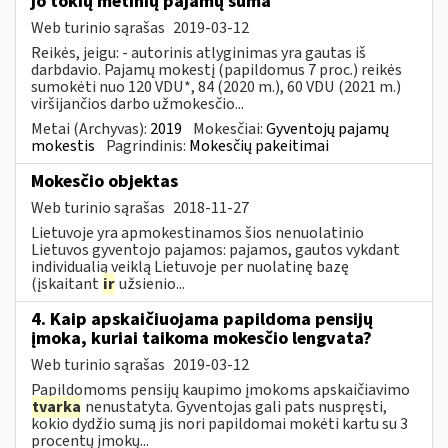
jo tokių metinių pajamų suma
Web turinio sąrašas
2019-03-12
Reikės, jeigu: - autorinis atlyginimas yra gautas iš
darbdavio. Pajamų mokestį (papildomus 7 proc.) reikės
sumokėti nuo 120 VDU*, 84 (2020 m.), 60 VDU (2021 m.)
viršijančios darbo užmokesčio...
Metai (Archyvas):
2019
Mokesčiai:
Gyventojų pajamų
mokestis
Pagrindinis:
Mokesčių pakeitimai
Mokesčio objektas
Web turinio sąrašas
2018-11-27
Lietuvoje yra apmokestinamos šios nenuolatinio
Lietuvos gyventojo pajamos: pajamos, gautos vykdant
individualią veiklą Lietuvoje per nuolatinę bazę
(įskaitant
ir
užsienio...
4. Kaip apskaičiuojama papildoma pensijų
įmoka, kuriai taikoma mokesčio lengvata?
Web turinio sąrašas
2019-03-12
Papildomoms pensijų kaupimo įmokoms apskaičiavimo
tvarka
nenustatyta. Gyventojas gali pats nuspręsti,
kokio dydžio sumą jis nori papildomai mokėti kartu su 3
procentų įmokų...