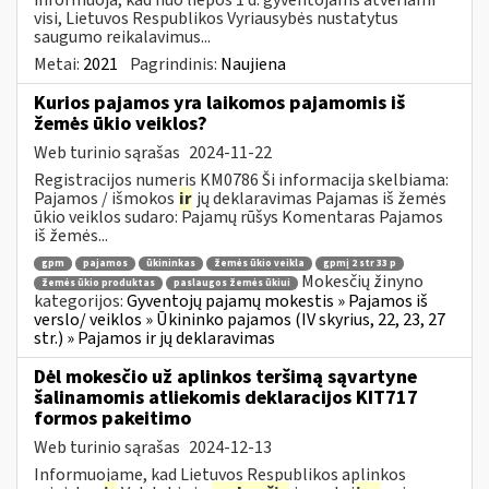
visi, Lietuvos Respublikos Vyriausybės nustatytus
saugumo reikalavimus...
Metai:
2021
Pagrindinis:
Naujiena
Kurios pajamos yra laikomos pajamomis iš
žemės ūkio veiklos?
Web turinio sąrašas
2024-11-22
Registracijos numeris KM0786 Ši informacija skelbiama:
Pajamos / išmokos
ir
jų deklaravimas Pajamas iš žemės
ūkio veiklos sudaro: Pajamų rūšys Komentaras Pajamos
iš žemės...
gpm
pajamos
ūkininkas
žemės ūkio veikla
gpmį 2 str 33 p
Mokesčių žinyno
žemės ūkio produktas
paslaugos žemės ūkiui
kategorijos:
Gyventojų pajamų mokestis » Pajamos iš
verslo/ veiklos » Ūkininko pajamos (IV skyrius, 22, 23, 27
str.) » Pajamos ir jų deklaravimas
Dėl mokesčio už aplinkos teršimą sąvartyne
šalinamomis atliekomis deklaracijos KIT717
formos pakeitimo
Web turinio sąrašas
2024-12-13
Informuojame, kad Lietuvos Respublikos aplinkos