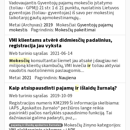
Vadovaujantis Gyventojų pajamų mokesčio įstatymo
(toliau - GPMĮ) 21 str. 1 d. 21 punktu, nuolatinis Lietuvos
gyventojas (toliau- gyventojas) iš savo per mokestinį
laikotarpį gautų apmokestinamųjų...
Metai (Archyvas):
2019
Mokesčiai:
Gyventojų pajamų
mokestis
Pagrindinis:
Mokesčių pakeitimai
VMI klientams atvėrė didmiesčių padalinius,
registracija jau vyksta
Web turinio sąrašas
2021-06-14
Mokesčių
konsultantai šiemet jau atsakė į daugiau nei
milijoną klientų skambučių, VMI kviečia
ir
toliau aktyviai
naudotis nuotolinėmis paslaugomis....
Metai:
2021
Pagrindinis:
Naujiena
Kaip atsispausdinti pajamų
ir
išlaidų žurnalą?
Web turinio sąrašas
2019-10-09
Registracijos numeris KM2399 Ši informacija skelbiama:
i.APS „Apskaitos žurnalo“ peržiūros lange reikia
pasirinkti pačios naršyklės spausdinimo funkciją. Tai
dažniausiai galima padaryti, pvz.,...
Mokesčių žinyno kategorijos:
pajamų ir išlaidų apskaitos žurnalas