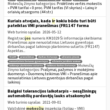
Mokesčių žinyno kategorijos:
Pridėtinės vertės mokestis
» PVM tarifai » 0 proc. PVM tarifas (VI skyrius) » Laivų ir
orlaivių atsargoms (44 str.)
Kuriais atvejais, kada
ir
kokiu būdu turi būti
pateiktas VMI pranešimas (FR1147 forma
Web turinio sąrašas
2026-05-12
Registraci
jos
numeris KM1029 Ši informacija skelbiama:
Pranešimas apie nenuolatinius Lietuvos gyventojus
dirbančius pagal laikinojo įdarbinimo sutartis (FR1147)
Aspektas...
fr1147
pranešimas
darbas lietuvoje
užsienio įmonė
nenuolatinis lietuvos gyventojas
užsienio juridinis asmuo
Mokesčių
laikinojo įdarbinimo sutartis
laikinas darbas lietuvoje
žinyno kategorijos:
Prašymai, pažymos ir mokėjimo
duomenys » Duomenų teikimas VMI » Pranešimas apie
nenuolatinius Lietuvos gyventojus dirbančius pagal
laikinoj
Baigėsi tolerancijos laikotarpis – nesąžiningų
automobilių pardavėjų lauks atsakomybė
Web turinio sąrašas
2021-09-01
Valstybinė
mokesčių
inspekcija (toliau – VMI)