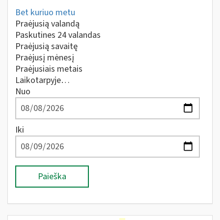
Bet kuriuo metu
Praėjusią valandą
Paskutines 24 valandas
Praėjusią savaitę
Praėjusį mėnesį
Praėjusiais metais
Laikotarpyje…
Nuo
Iki
Paieška