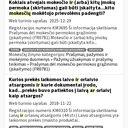
Kokiais atvejais mokesčio
ir
(arba) kitų įmokų
permoka (skirtumas) gali būti įskaityta...kito
mokesčių
mokėtojo prievolėms padengti?
Web turinio sąrašas
2025-12-29
Registracijos numeris KM3695 Ši informacija skelbiama:
Prašymas dėl mokesčio permokos grąžinimo
(įskaitymo) (FR0781) Mokesčio ir (arba) kitų įmokų
permoka (skirtumas) gali būti įskaityta kito...
fr0781
įskaityta kito mokesčių mokėtojo prievolėms
įskaityta
Mokesčių žinyno kategorijos:
Prašymai, pažymos ir
mokėjimo duomenys » Pažymų užsakymas ir prašymų
teikimas » Prašymas dėl mokesčio permokos grąžinimo
(įskaitymo) (FR0781)
Kurios prekės laikomos laivo
ir
orlaivio
atsargomis
ir
kurie dokumentai įrodo,
kad...prekės buvo patiektos į laivą
ar
orlaivį
kaip atsargos?
Web turinio sąrašas
2018-11-22
Registracijos numeris KM0310 Ši informacija skelbiama:
Laivų
ir
orlaivių atsargoms (44 str.) Laivo atsargomis yra
laikomos prekės (maisto produktai...
pvm
laivų atsargos
orlaivių atsargos
0 proc
pvmį 44 str