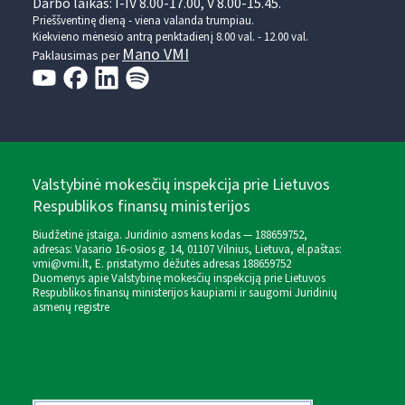
Darbo laikas: I-IV 8.00-17.00, V 8.00-15.45.
Prieššventinę dieną - viena valanda trumpiau.
Kiekvieno mėnesio antrą penktadienį 8.00 val. - 12.00 val.
Mano VMI
Paklausimas per
Valstybinė mokesčių inspekcija prie Lietuvos
Respublikos finansų ministerijos
Biudžetinė įstaiga. Juridinio asmens kodas — 188659752,
adresas: Vasario 16-osios g. 14, 01107 Vilnius, Lietuva, el.paštas:
vmi@vmi.lt
, E. pristatymo dėžutės adresas 188659752
Duomenys apie Valstybinę mokesčių inspekciją prie Lietuvos
Respublikos finansų ministerijos kaupiami ir saugomi Juridinių
asmenų registre