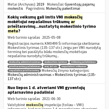
Metai (Archyvas):
2019
Mokesčiai:
Gyventojų pajamų
mokestis
Pagrindinis:
Mokesčių pakeitimai
Kokių veiksmų gali imtis VMI
mokesčių
mokėtojui nepašalinus trūkumų
ar
prieštaravimų...nustatytų mokestinio tyrimo
metu
?
Web turinio sąrašas
2025-05-08
Registracijos numeris KM0499 Ši informacija skelbiama:
Mokestinis tyrimas (135-137 str.) Jeigu per VMI nurodytą
terminą bei pasiūlytu būdu mokesčių mokėtojas
nepašalina nurodytų trūkumų...
mokesčių administravimas
mokestinis tyrimas
trūkumų pašalinimas
prieštaravimų pašalinimas
maį 137 str.
nepašalinti trūkumai
Mokesčių žinyno kategorijos:
nepašalina prieštaravimų
Mokesčių administravimas » Mokestinis tyrimas (135-
137 str.)
Nuo liepos 1 d. atveriami VMI gyventojų
aptarnavimo padaliniai
Web turinio sąrašas
2021-06-30
Valstybinė
mokesčių
inspekcija (toliau – VMI)
informuoja, kad nuo liepos 1 d. gyventojams atveriami