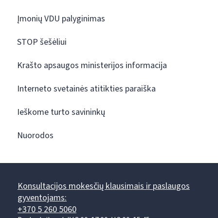
Įmonių VDU palyginimas
STOP šešėliui
Krašto apsaugos ministerijos informacija
Interneto svetainės atitikties paraiška
Ieškome turto savininkų
Nuorodos
Konsultacijos mokesčių klausimais ir paslaugos
gyventojams:
+370 5 260 5060