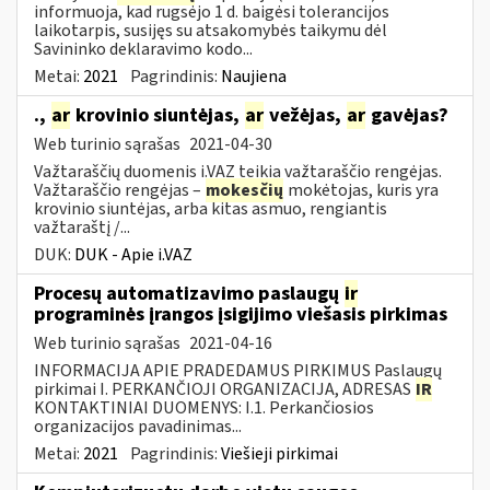
informuoja, kad rugsėjo 1 d. baigėsi tolerancijos
laikotarpis, susijęs su atsakomybės taikymu dėl
Savininko deklaravimo kodo...
Metai:
2021
Pagrindinis:
Naujiena
.,
ar
krovinio siuntėjas,
ar
vežėjas,
ar
gavėjas?
Web turinio sąrašas
2021-04-30
Važtaraščių duomenis i.VAZ teikia važtaraščio rengėjas.
Važtaraščio rengėjas –
mokesčių
mokėtojas, kuris yra
krovinio siuntėjas, arba kitas asmuo, rengiantis
važtaraštį /...
DUK:
DUK - Apie i.VAZ
Procesų automatizavimo paslaugų
ir
programinės įrangos įsigijimo viešasis pirkimas
Web turinio sąrašas
2021-04-16
INFORMACIJA APIE PRADEDAMUS PIRKIMUS Paslaugų
pirkimai I. PERKANČIOJI ORGANIZACIJA, ADRESAS
IR
KONTAKTINIAI DUOMENYS: I.1. Perkančiosios
organizacijos pavadinimas...
Metai:
2021
Pagrindinis:
Viešieji pirkimai