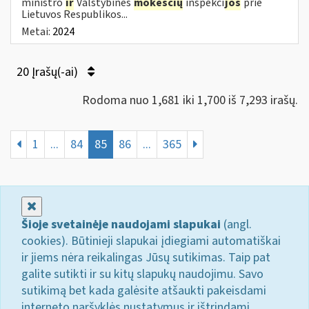
ministro
ir
Valstybinės
mokesčių
inspekci
jos
prie
Lietuvos Respublikos...
Metai:
2024
20 Įrašų(-ai)
Rodoma nuo 1,681 iki 1,700 iš 7,293 irašų.
1
...
84
85
86
...
365
Uždaryti
Šioje svetainėje naudojami slapukai
(angl.
cookies). Būtinieji slapukai įdiegiami automatiškai
ir jiems nėra reikalingas Jūsų sutikimas. Taip pat
galite sutikti ir su kitų slapukų naudojimu. Savo
sutikimą bet kada galėsite atšaukti pakeisdami
interneto naršyklės nustatymus ir ištrindami