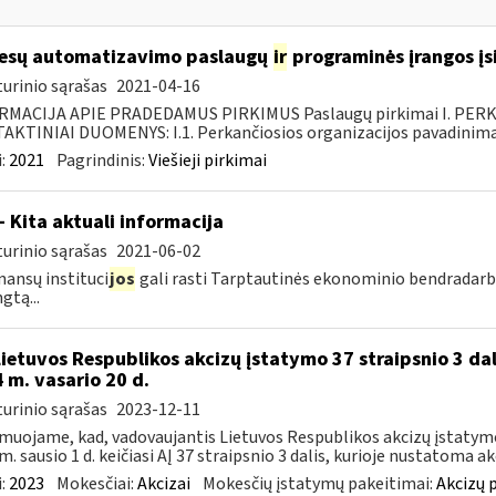
esų automatizavimo paslaugų
ir
programinės įrangos įsi
urinio sąrašas
2021-04-16
RMACIJA APIE PRADEDAMUS PIRKIMUS Paslaugų pirkimai I. PER
KTINIAI DUOMENYS: I.1. Perkančiosios organizacijos pavadinimas
:
2021
Pagrindinis:
Viešieji pirkimai
- Kita aktuali informacija
urinio sąrašas
2021-06-02
inansų instituci
jos
gali rasti Tarptautinės ekonominio bendradar
gtą...
Lietuvos Respublikos akcizų įstatymo 37 straipsnio 3 dal
 m. vasario 20 d.
urinio sąrašas
2023-12-11
muojame, kad, vadovaujantis Lietuvos Respublikos akcizų įstatymo 
m. sausio 1 d. keičiasi AĮ 37 straipsnio 3 dalis, kurioje nustatoma akc
:
2023
Mokesčiai:
Akcizai
Mokesčių įstatymų pakeitimai:
Akcizų 