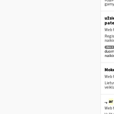
gamyb
užsi
pat
Web t
Regis
naiki
das-1
duome
naiki
Moke
Web t
Lietu
veikl
.,
ar
Web t