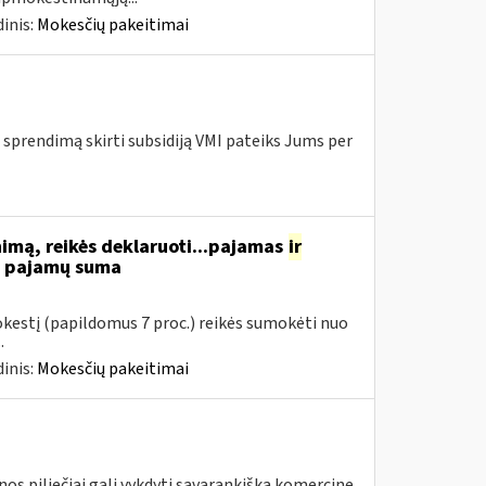
inis:
Mokesčių pakeitimai
 sprendimą skirti subsidiją VMI pateiks Jums per
nimą, reikės deklaruoti...pajamas
ir
ių pajamų suma
mokestį (papildomus 7 proc.) reikės sumokėti nuo
.
inis:
Mokesčių pakeitimai
piliečiai gali vykdyti savarankišką komercinę,