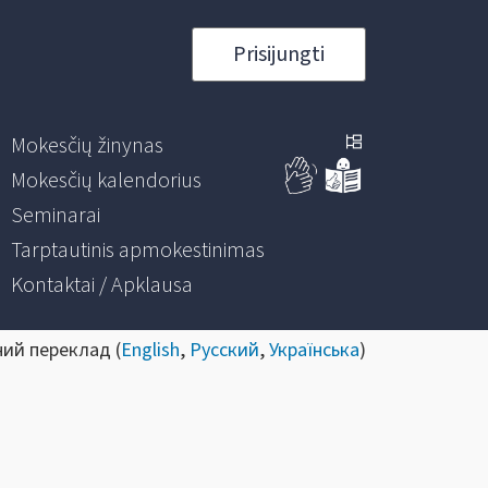
Prisijungti
Mokesčių žinynas
Mokesčių kalendorius
Seminarai
Tarptautinis apmokestinimas
Kontaktai / Apklausa
ний переклад (
English
,
Русский
,
Українська
)