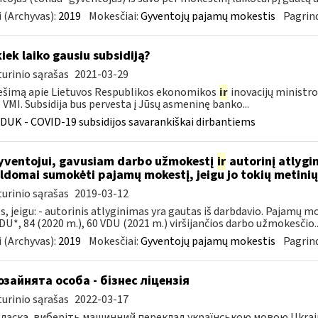
 (Archyvas):
2019
Mokesčiai:
Gyventojų pajamų mokestis
Pagrind
kiek laiko gausiu subsidiją?
urinio sąrašas
2021-03-29
šimą apie Lietuvos Respublikos ekonomikos
ir
inovacijų ministro
VMI. Subsidija bus pervesta į Jūsų asmeninę banko...
DUK - COVID-19 subsidijos savarankiškai dirbantiems
ventojui, gavusiam darbo užmokestį
ir
autorinį atlygi
ldomai sumokėti pajamų mokestį, jeigu jo tokių metin
urinio sąrašas
2019-03-12
s, jeigu: - autorinis atlyginimas yra gautas iš darbdavio. Pajamų 
DU*, 84 (2020 m.), 60 VDU (2021 m.) viršijančios darbo užmokesčio..
 (Archyvas):
2019
Mokesčiai:
Gyventojų pajamų mokestis
Pagrind
зайнята особа - бізнес ліцензія
urinio sąrašas
2022-03-17
ласка, виберіть машинний переклад українською мовою Ukrainos 