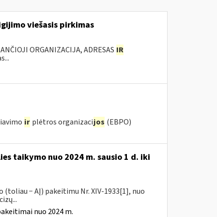
gijimo viešasis pirkimas
KANČIOJI ORGANIZACIJA, ADRESAS
IR
...
biavimo
ir
plėtros organizaci
jos
(EBPO)
ies taikymo nuo 2024 m. sausio 1 d. iki
(toliau − AĮ) pakeitimu Nr. XIV-1933[1], nuo
izų...
pakeitimai nuo 2024 m.