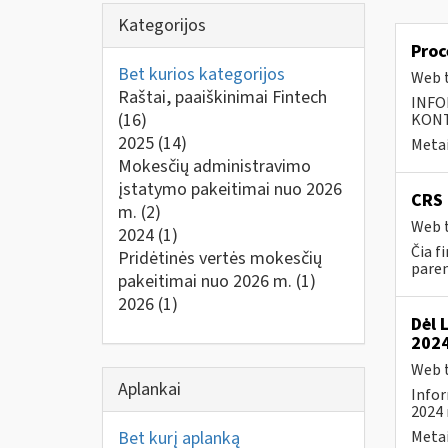
Kategorijos
Proc
Bet kurios kategorijos
Web t
Raštai, paaiškinimai Fintech
INFO
(16)
KONTA
2025
(14)
Metai
Mokesčių administravimo
įstatymo pakeitimai nuo 2026
CRS 
m.
(2)
Web t
2024
(1)
Čia f
Pridėtinės vertės mokesčių
paren
pakeitimai nuo 2026 m.
(1)
2026
(1)
Dėl 
2024
Web t
Aplankai
Infor
2024 
Bet kurį aplanką
Metai