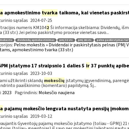
ia
apmokestinimo
tvarka
taikoma, kai vienetas paskirs
urinio sąrašas
2024-07-25
tracijos numeris KM104
2
Ši informacija skelbiama: Dividendų, 
a (33 str.) Jei pelno paskirstymo procese vienetas savo...
 mokestis
dividendų apmokestinimas
pmį 32 str.
pmį 16 str.
pelno paskirstymas tur
orijos:
Pelno mokestis » Dividendai ir paskirstytasis pelnas (PMĮ V
tams, apmokestinimo tvarka (33 str.)
GPM įstatymo 17 straipsnio 1 dalies 5
ir
37 punktų apibe
urinio sąrašas
2023-10-03
ami užtikrinti sklandų
mokesčių
įstatymų įgyvendinimą, parengėm
ndrinto paaiškinimo (komentaro) papildymą. Šį...
:
2023
Pagrindinis:
Mokesčio naujiena
ia
pajamų mokesčio lengvata nustatyta pensijų įmokoms
urinio sąrašas
2019-03-12
aujantis Gyventojų pajamų mokesčio įstatymo (toliau - GPMĮ) 21 str
tojas (toliau- gyventojas) iš savo per mokestinį laikotarpį gautų