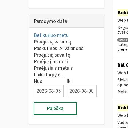
Kok
Web t
Parodymo data
Regis
tvark
Bet kuriuo metu
pelno
Praėjusią valandą
kateg
Paskutines 24 valandas
viene
Praėjusią savaitę
Praėjusį mėnesį
Dėl 
Praėjusiais metais
Web t
Laikotarpyje…
Siekd
Nuo
Iki
apibe
Metai
Kok
Paieška
Web t
Vadov
gyven