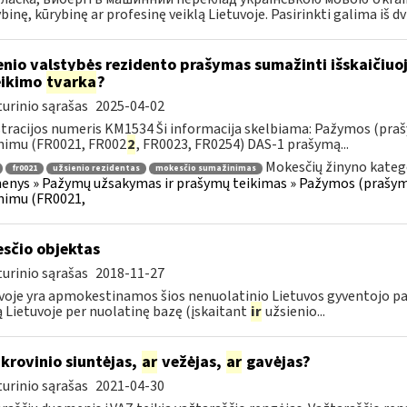
inę, kūrybinę ar profesinę veiklą Lietuvoje. Pasirinkti galima iš dvie
enio valstybės rezidento prašymas sumažinti išskaičiu
eikimo
tvarka
?
urinio sąrašas
2025-04-02
tracijos numeris KM1534 Ši informacija skelbiama: Pažymos (praš
nimu (FR0021, FR002
2
, FR0023, FR0254) DAS-1 prašymą...
Mokesčių žinyno kateg
fr0021
užsienio rezidentas
mokesčio sumažinimas
nys » Pažymų užsakymas ir prašymų teikimas » Pažymos (prašyma
nimu (FR0021,
sčio objektas
urinio sąrašas
2018-11-27
voje yra apmokestinamos šios nenuolatinio Lietuvos gyventojo pa
ą Lietuvoje per nuolatinę bazę (įskaitant
ir
užsienio...
krovinio siuntėjas,
ar
vežėjas,
ar
gavėjas?
urinio sąrašas
2021-04-30