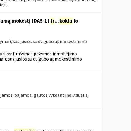
jų...
ojamą mokestį (DAS-1)
ir
...
kokia
jo
ymai), susijusios su dvigubo apmokestinimo
orijos:
Prašymai, pažymos ir mokėjimo
i), susijusios su dvigubo apmokestinimo
jamos: pajamos, gautos vykdant individualią