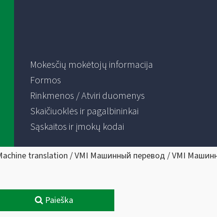
Mokesčių mokėtojų informacija
Formos
Rinkmenos / Atviri duomenys
Skaičiuoklės ir pagalbininkai
Sąskaitos ir įmokų kodai
Machine translation / VMI Машинный перевод / VMI Машин
Paieška