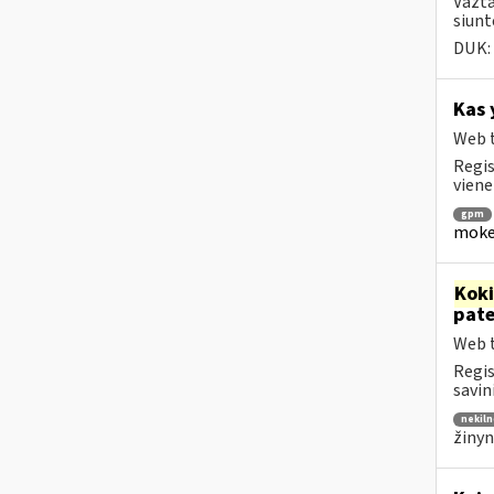
Važta
siunt
DUK:
Kas 
Web t
Regis
viene
gpm
mokes
Kok
pat
Web t
Regis
savin
nekiln
žinyn