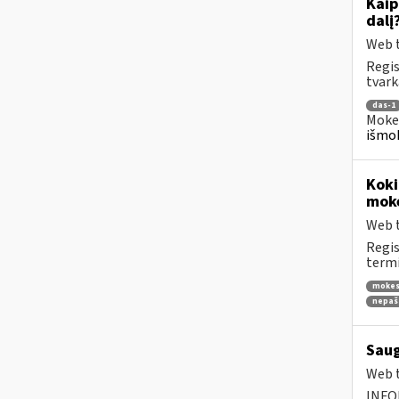
Kaip
dalį
Web t
Regis
tvark
das-1
Mokes
išmok
Koki
moke
Web t
Regis
termi
mokes
nepaš
Saug
Web t
INFO