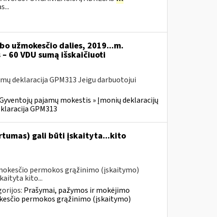
...
bo užmokesčio dalies, 2019...m.
 – 60 VDU sumą išskaičiuoti
mų deklaracija GPM313 Jeigu darbuotojui
Gyventojų pajamų mokestis » Įmonių deklaracijų
eklaracija GPM313
umas) gali būti įskaityta...kito
 mokesčio permokos grąžinimo (įskaitymo)
aityta kito...
orijos:
Prašymai, pažymos ir mokėjimo
kesčio permokos grąžinimo (įskaitymo)