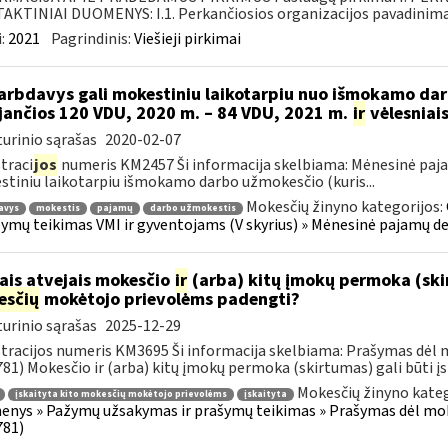
KTINIAI DUOMENYS: I.1. Perkančiosios organizacijos pavadinimas
:
2021
Pagrindinis:
Viešieji pirkimai
rbdavys gali mokestiniu laikotarpiu nuo išmokamo dar
ijančios 120 VDU, 2020 m. – 84 VDU, 2021 m.
ir
vėlesniais
urinio sąrašas
2020-02-07
traci
jos
numeris KM2457 Ši informacija skelbiama: Mėnesinė paja
tiniu laikotarpiu išmokamo darbo užmokesčio (kuris...
Mokesčių žinyno kategorijos:
avys
mokestis
pajamų
darbo užmokestis
žymų teikimas VMI ir gyventojams (V skyrius) » Mėnesinė pajamų d
ais atvejais mokesčio
ir
(arba) kitų įmokų permoka (skirt
esčių
mokėtojo prievolėms padengti?
urinio sąrašas
2025-12-29
tracijos numeris KM3695 Ši informacija skelbiama: Prašymas dėl
81) Mokesčio ir (arba) kitų įmokų permoka (skirtumas) gali būti įsk
Mokesčių žinyno kateg
įskaityta kito mokesčių mokėtojo prievolėms
įskaityta
nys » Pažymų užsakymas ir prašymų teikimas » Prašymas dėl mo
781)