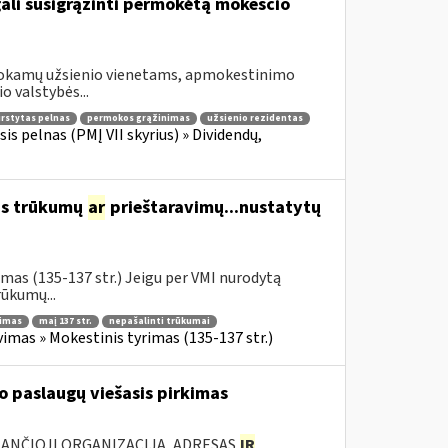
gali susigrąžinti permokėtą mokesčio
šmokamų užsienio vienetams, apmokestinimo
o valstybės...
irstytas pelnas
permokos grąžinimas
užsienio rezidentas
is pelnas (PMĮ VII skyrius) » Dividendų,
us trūkumų
ar
prieštaravimų...nustatytų
mas (135-137 str.) Jeigu per VMI nurodytą
ūkumų...
nimas
maį 137 str.
nepašalinti trūkumai
imas » Mokestinis tyrimas (135-137 str.)
 paslaugų viešasis pirkimas
KANČIOJI ORGANIZACIJA, ADRESAS
IR