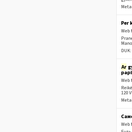
Metai
Per 
Web t
Prane
Mano 
DUK:
Ar
gy
papi
Web t
Reikė
120 V
Metai
Само
Web t
Будь 