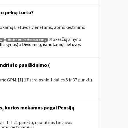
to pelną turtu?
išmokamų Lietuvos vienetams, apmokestinimo
Mokesčių žinyno
tu
dividendų išmokėjimas turtu
II skyrius) » Dividendų, išmokamų Lietuvos
ndrinto paaiškinimo (
e GPMĮ[1] 17 straipsnio 1 dalies 5 ir 37 punktų
, kurios mokamos pagal Pensijų
. 1 d. 21 punktu, nuolatinis Lietuvos
 apmokestinamųjų...