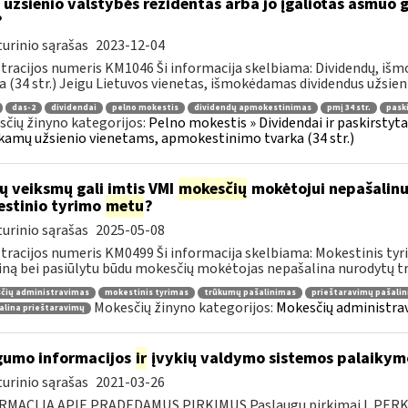
 užsienio valstybės rezidentas arba jo įgaliotas asmuo 
?
urinio sąrašas
2023-12-04
tracijos numeris KM1046 Ši informacija skelbiama: Dividendų, i
a (34 str.) Jeigu Lietuvos vienetas, išmokėdamas dividendus užsieni
das-2
dividendai
pelno mokestis
dividendų apmokestinimas
pmį 34 str.
pask
čių žinyno kategorijos:
Pelno mokestis » Dividendai ir paskirstytas
amų užsienio vienetams, apmokestinimo tvarka (34 str.)
ų veiksmų gali imtis VMI
mokesčių
mokėtojui nepašalin
stinio tyrimo
metu
?
urinio sąrašas
2025-05-08
tracijos numeris KM0499 Ši informacija skelbiama: Mokestinis tyri
ną bei pasiūlytu būdu mokesčių mokėtojas nepašalina nurodytų tr
čių administravimas
mokestinis tyrimas
trūkumų pašalinimas
prieštaravimų pašali
Mokesčių žinyno kategorijos:
Mokesčių administrav
alina prieštaravimų
umo informacijos
ir
įvykių valdymo sistemos palaikymo
urinio sąrašas
2021-03-26
RMACIJA APIE PRADEDAMUS PIRKIMUS Paslaugų pirkimai I. PER