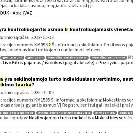
raščių duomenis i.VAZ teikia važtaraščio rengėjas. Važtaraščio ren
ėjas, arba kitas asmuo, rengiantis važtaraštį /...
DUK - Apie i.VAZ
yra kontroliuojantis asmuo
ir
kontroliuojamasis vieneta
urinio sąrašas
2019-11-13
tracijos numeris KM098
2
Ši informacija skelbiama: Pozityvios paj
tas, laikomas kontroliuojamu nuolatinio Lietuvos...
Mo
gpmį 2 str 27 d
gpmį 13 str
kontroliuojamasis vienetas
kontroliuojantis asmuo
tis » Kitos pajamos / išmokos (pagal abėcėlę) » Pozityvios pajamo
ia
yra nekilnojamojo turto individualaus vertinimo, nust
eikimo
tvarka
?
urinio sąrašas
2026-01-09
tracijos numeris KM1585 Ši informacija skelbiama: Mokestinės ver
inkas arba įsigyjantis asmuo VĮ Registrų centrui gali pateikti prašy
ojamojo turto mokestis
nekilnojamojo turto mokestinė vertė
ntmį 8 str. 2 d.
ntmį 10 st
o kategorijos:
Nekilnojamojo turto mokestis » Mokestinės vertės n