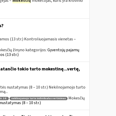
gėjas –
mokesčių
mokėtojas, kuris yra krovinio
s?
amos (13 str.) Kontroliuojamasis vienetas –
kesčių žinyno kategorijos:
Gyventojų pajamų
s (13 str.)
atančio tokio turto mokestinę...vertę,
tės nustatymas (8 – 10 str.) Nekilnojamojo turto
mą...
Mokesčių
r. 2 d.
nekilnojamojo turto individualus vertinimas
ustatymas (8 – 10 str.)