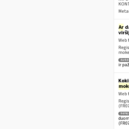
KONTA
Metai
Ar
da
virš
Web t
Regis
mokes
darbd
ir pa
Koki
mok
Web t
Regis
(FR07
fr0781
duome
(FR0