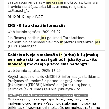
Važtaraščio rengėjas –
mokesčių
mokėtojas, kuris yra
krovinio siuntėjas, arba kitas asmuo, rengiantis
važtaraštį /...
DUK:
DUK - Apie i.VAZ
CRS - Kita aktuali informacija
Web turinio sąrašas
2021-06-02
Čia finansų instituci
jos
gali rasti Tarptautinės
ekonominio bendradarbiavimo
ir
plėtros organizaci
jos
(EBPO) parengtą...
Kokiais atvejais mokesčio
ir
(arba) kitų įmokų
permoka (skirtumas) gali būti įskaityta...kito
mokesčių
mokėtojo prievolėms padengti?
Web turinio sąrašas
2025-12-29
Registracijos numeris KM3695 Ši informacija skelbiama:
Prašymas dėl mokesčio permokos grąžinimo
(įskaitymo) (FR0781) Mokesčio ir (arba) kitų įmokų
permoka (skirtumas) gali būti įskaityta kito...
fr0781
įskaityta kito mokesčių mokėtojo prievolėms
įskaityta
Mokesčių žinyno kategorijos:
Prašymai, pažymos ir
mokėjimo duomenys » Pažymų užsakymas ir prašymų
teikimas » Prašymas dėl mokesčio permokos grąžinimo