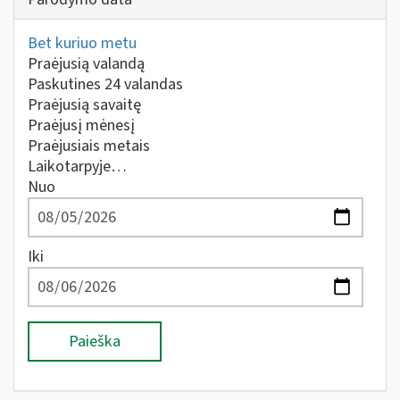
Bet kuriuo metu
Praėjusią valandą
Paskutines 24 valandas
Praėjusią savaitę
Praėjusį mėnesį
Praėjusiais metais
Laikotarpyje…
Nuo
Iki
Paieška