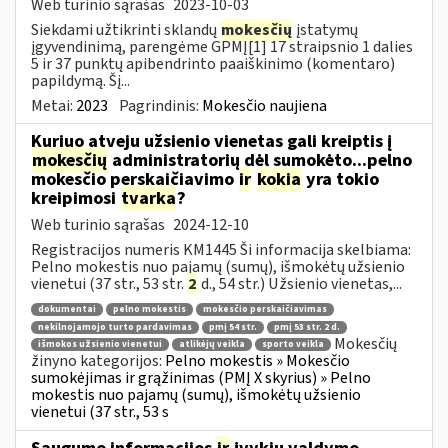
Web turinio sąrašas
2023-10-03
Siekdami užtikrinti sklandų
mokesčių
įstatymų
įgyvendinimą, parengėme GPMĮ[1] 17 straipsnio 1 dalies
5 ir 37 punktų apibendrinto paaiškinimo (komentaro)
papildymą. Šį...
Metai:
2023
Pagrindinis:
Mokesčio naujiena
Kuriuo atveju užsienio vienetas gali kreiptis į
mokesčių
administratorių dėl sumokėto...pelno
mokesčio perskaičiavimo
ir
kokia
yra tokio
kreipimosi
tvarka
?
Web turinio sąrašas
2024-12-10
Registracijos numeris KM1445 Ši informacija skelbiama:
Pelno mokestis nuo pajamų (sumų), išmokėtų užsienio
vienetui (37 str., 53 str.
2
d., 54 str.) Užsienio vienetas,...
dokumentai
pelno mokestis
mokesčio perskaičiavimas
nekilnojamojo turto pardavimas
pmį 54 str.
pmį 53 str. 2 d.
Mokesčių
išmokos užsienio vienetui
atlikėjų veikla
sporto veikla
žinyno kategorijos:
Pelno mokestis » Mokesčio
sumokėjimas ir grąžinimas (PMĮ X skyrius) » Pelno
mokestis nuo pajamų (sumų), išmokėtų užsienio
vienetui (37 str., 53 s