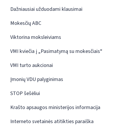
Dažniausiai užduodami klausimai
Mokesčių ABC
Viktorina moksleiviams
VMI kviečia į „Pasimatymą su mokesčiais“
VMI turto aukcionai
Įmonių VDU palyginimas
STOP šešėliui
Krašto apsaugos ministerijos informacija
Interneto svetainės atitikties paraiška