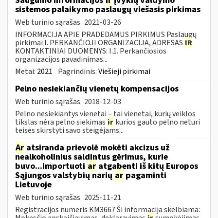
Saugumo informacijos
ir
įvykių valdymo
sistemos palaikymo paslaugų viešasis pirkimas
Web turinio sąrašas
2021-03-26
INFORMACIJA APIE PRADEDAMUS PIRKIMUS Paslaugų
pirkimai I. PERKANČIOJI ORGANIZACIJA, ADRESAS
IR
KONTAKTINIAI DUOMENYS: I.1. Perkančiosios
organizacijos pavadinimas...
Metai:
2021
Pagrindinis:
Viešieji pirkimai
Pelno nesiekiančių vienetų kompensacijos
Web turinio sąrašas
2018-12-03
Pelno nesiekiantys vienetai – tai vienetai, kurių veiklos
tikslas nėra pelno siekimas
ir
kurios gauto pelno neturi
teisės skirstyti savo steigėjams...
Ar
atsiranda prievolė mokėti akcizus už
nealkoholinius saldintus gėrimus, kurie
buvo...importuoti
ar
atgabenti iš kitų Europos
Sąjungos valstybių narių
ar
pagaminti
Lietuvoje
Web turinio sąrašas
2025-11-21
Registracijos numeris KM3667 Ši informacija skelbiama:
Mokesčio apskaičiavimas, deklaravimas
ir
sumokėjimas