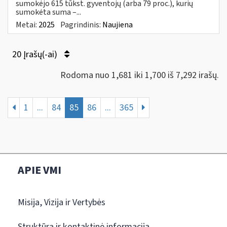
sumokėjo 615 tūkst. gyventojų (arba 79 proc.), kurių
sumokėta suma –...
Metai:
2025
Pagrindinis:
Naujiena
20 Įrašų(-ai)
Rodoma nuo 1,681 iki 1,700 iš 7,292 irašų.
1
...
84
85
86
...
365
APIE VMI
Misija, Vizija ir Vertybės
Struktūra ir kontaktinė informacija