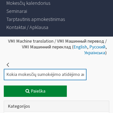
Mokesčių kalendorius
Seminarai
Tarptautinis apmokestinimas
Kontaktai / Apklausa
VMI Machine translation / VMI Машинный перевод /
VMI Машинний переклад (
English
,
Русский
,
Українська
)
Paieška
Kategorijos