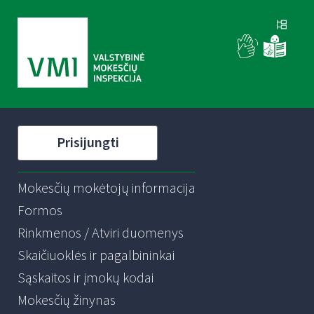
Prisijungti
Mokesčių mokėtojų informacija
Formos
Rinkmenos / Atviri duomenys
Skaičiuoklės ir pagalbininkai
Sąskaitos ir įmokų kodai
Mokesčių žinynas