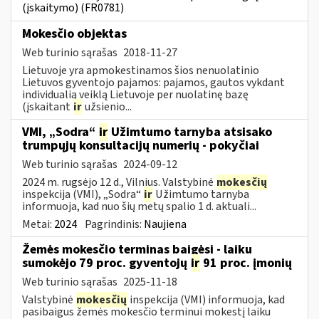
(įskaitymo) (FR0781)
Mokesčio objektas
Web turinio sąrašas
2018-11-27
Lietuvoje yra apmokestinamos šios nenuolatinio
Lietuvos gyventojo pajamos: pajamos, gautos vykdant
individualią veiklą Lietuvoje per nuolatinę bazę
(įskaitant
ir
užsienio...
VMI, „Sodra“
ir
Užimtumo tarnyba atsisako
trumpųjų konsultacijų numerių - pokyčiai
Web turinio sąrašas
2024-09-12
2024 m. rugsėjo 12 d., Vilnius. Valstybinė
mokesčių
inspekcija (VMI), „Sodra“
ir
Užimtumo tarnyba
informuoja, kad nuo šių metų spalio 1 d. aktuali...
Metai:
2024
Pagrindinis:
Naujiena
Žemės mokesčio terminas baigėsi - laiku
sumokėjo 79 proc. gyventojų
ir
91 proc. įmonių
Web turinio sąrašas
2025-11-18
Valstybinė
mokesčių
inspekcija (VMI) informuoja, kad
pasibaigus žemės mokesčio terminui mokestį laiku