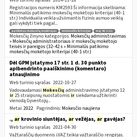
Registracijos numeris KM2593 Ši informacija skelbiama:
Minimalūs patikimo mokesčių mokėtojo kriterijai (40-1
str.) Individualia veikla užsiimantis fizinis asmuo veiklą
gali vykdyti tiek pagal...
patikimas mokesčių mokėtojas
minimalūs kriterijai
maį 40-1 str.
Mokesčių žinyno kategorijos:
Mokesčių administravimas
» Mokesčių administratoriaus ir mokesčių mokėtojo
teisės ir pareigos (32-42 s » Minimalūs patikimo
mokesčių mokėtojo kriterijai (40-1 str.)
Dėl GPM įstatymo 17 str. 1 d. 30 punkto
apibendrinto paaiškinimo (komentaro)
atnaujinimo
Web turinio sąrašas
2022-10-27
Vadovaudamasi
Mokesčių
administravimo įstatymo 12
ir
25 straipsnių nuostatomis
ir
siekdama užtikrinti
vienodą Gyventojų...
Metai:
2022
Pagrindinis:
Mokesčio naujiena
.,
ar
krovinio siuntėjas,
ar
vežėjas,
ar
gavėjas?
Web turinio sąrašas
2021-04-30
Važtaraščių duomenis i.VAZ teikia važtaraščio rengėjas.