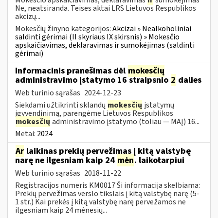
Ne, neatsiranda. Teises aktai LRS Lietuvos Respublikos
akcizų...
Mokesčių žinyno kategorijos:
Akcizai » Nealkoholiniai
saldinti gėrimai (II skyriaus IX skirsnis) » Mokesčio
apskaičiavimas, deklaravimas ir sumokėjimas (saldinti
gėrimai)
Informacinis pranešimas dėl
mokesčių
administravimo įstatymo 16 straipsnio
2
dalies
Web turinio sąrašas
2024-12-23
Siekdami užtikrinti sklandų
mokesčių
įstatymų
įgyvendinimą, parengėme Lietuvos Respublikos
mokesčių
administravimo įstatymo (toliau — MAĮ) 16...
Metai:
2024
Ar
laikinas prekių pervežimas į kitą valstybę
narę ne ilgesniam kaip 24
mėn
. laikotarpiui
Web turinio sąrašas
2018-11-22
Registracijos numeris KM0017 Ši informacija skelbiama:
Prekių pervežimas verslo tikslais į kitą valstybę narę (5-
1 str.) Kai prekės į kitą valstybę narę pervežamos ne
ilgesniam kaip 24 mėnesių...