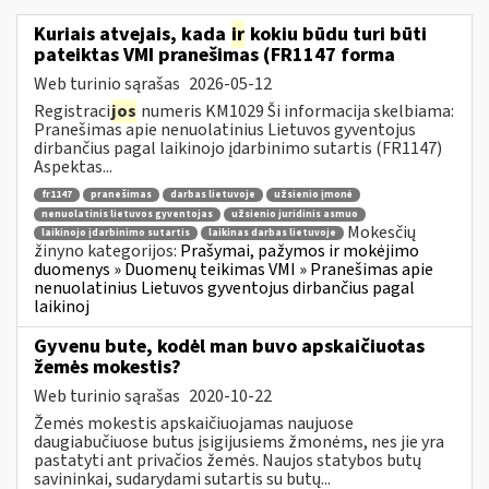
Kuriais atvejais, kada
ir
kokiu būdu turi būti
pateiktas VMI pranešimas (FR1147 forma
Web turinio sąrašas
2026-05-12
Registraci
jos
numeris KM1029 Ši informacija skelbiama:
Pranešimas apie nenuolatinius Lietuvos gyventojus
dirbančius pagal laikinojo įdarbinimo sutartis (FR1147)
Aspektas...
fr1147
pranešimas
darbas lietuvoje
užsienio įmonė
nenuolatinis lietuvos gyventojas
užsienio juridinis asmuo
Mokesčių
laikinojo įdarbinimo sutartis
laikinas darbas lietuvoje
žinyno kategorijos:
Prašymai, pažymos ir mokėjimo
duomenys » Duomenų teikimas VMI » Pranešimas apie
nenuolatinius Lietuvos gyventojus dirbančius pagal
laikinoj
Gyvenu bute, kodėl man buvo apskaičiuotas
žemės mokestis?
Web turinio sąrašas
2020-10-22
Žemės mokestis apskaičiuojamas naujuose
daugiabučiuose butus įsigijusiems žmonėms, nes jie yra
pastatyti ant privačios žemės. Naujos statybos butų
savininkai, sudarydami sutartis su butų...