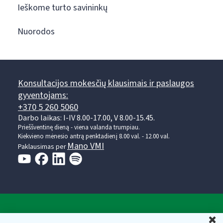
Ieškome turto savininkų
Nuorodos
Konsultacijos mokesčių klausimais ir paslaugos
gyventojams:
+370 5 260 5060
Darbo laikas: I-IV 8.00-17.00, V 8.00-15.45.
Prieššventinę dieną - viena valanda trumpiau.
Kiekvieno mėnesio antrą penktadienį 8.00 val. - 12.00 val.
Mano VMI
Paklausimas per
Valstybinė mokesčių inspekcija prie Lietuvos
U