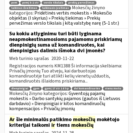
pvm
pvmį 5-1 str
verslo tikslais
prekių pervežimas
Mokesčių žinyno
laikinas išvežimas
laikinasis įvežimas
kategorijos:
Pridėtinės vertės mokestis » Mokesčio
objektas (I skyrius) » Prekių tiekimas » Prekių
pervežimas verslo tikslais į kitą valstybę narę (5-1 str.)
Su kokiu atlyginimu turi būti lyginama
neapmokestinamosioms pajamoms priskiriamų
dienpinigių suma už komandiruotes, kai
dienpinigius dalimis išmoka dvi įmonės?
Web turinio sąrašas
2020-11-22
Registracijos numeris KM1388 Ši informacija skelbiama:
Privačių įmonių Tuo atveju, kai darbuotojas
komandiruotėje turi atlikti kelių vienetų užduotis,
komandiruotės išlaidoms priskiriama...
dienpinigiai
gpm
gpmį 17 str 1 d 5 p
dvi komandiruotės
vienu metu
Mokesčių žinyno kategorijos:
Gyventojų pajamų
mokestis » Darbo santykių pajamos (gautos iš Lietuvos
darbdavio) » Dienpinigiai ir kitos komandiruočių
kompensacijos » Privačių įmonių
Ar
šie minimalūs patikimo
mokesčių
mokėtojo
kriterijai taikomi
ir
tiems
mokesčių
Web turinio sąrašas
2024-11-28