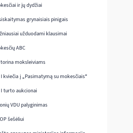
kesčiai ir jų dydžiai
siskaitymas grynaisiais pinigais
žniausiai užduodami klausimai
kesčių ABC
ktorina moksleiviams
I kviečia į „Pasimatymą su mokesčiais“
I turto aukcionai
onių VDU palyginimas
OP šešėliui