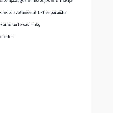
ašto apsaugos ministerijos informacija
terneto svetainės atitikties paraiška
škome turto savininkų
orodos