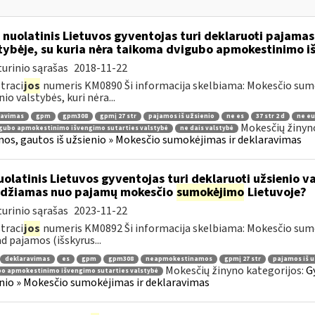
 nuolatinis Lietuvos gyventojas turi deklaruoti pajamas 
tybėje, su kuria nėra taikoma dvigubo apmokestinimo i
urinio sąrašas
2018-11-22
traci
jos
numeris KM0890 Ši informacija skelbiama: Mokesčio su
nio valstybės, kuri nėra...
ravimas
gpm
gpm308
gpmį 27 str
pajamos iš užsienio
ne es
37 str 2 d
ne eu
Mokesčių žinyn
gubo apmokestinimo išvengimo sutarties valstybė
ne dais valstybė
os, gautos iš užsienio » Mokesčio sumokėjimas ir deklaravimas
olatinis Lietuvos gyventojas turi deklaruoti užsienio v
idžiamas nuo pajamų mokesčio
sumokėjimo
Lietuvoje?
urinio sąrašas
2023-11-22
traci
jos
numeris KM0892 Ši informacija skelbiama: Mokesčio su
ad pajamos (išskyrus...
deklaravimas
es
gpm
gpm308
neapmokestinamos
gpmį 27 str
pajamos iš u
Mokesčių žinyno kategorijos:
G
bo apmokestinimo išvengimo sutarties valstybė
nio » Mokesčio sumokėjimas ir deklaravimas