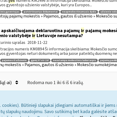
traci
jos
numeris KM2496 Ši informacija skelbiama: Mokesčio sumo
vos gyventojo užsienio valstybėje, kuri yra Europos...
inis gyventojas
patvirtinantys dokumentai
neapmokestinamasis dydis
užsienio vals
tojų pajamų mokestis » Pajamos, gautos iš užsienio » Mokesčio s
 apskaičiuojama deklaruotina pajamų
ir
pajamų mokesčio
enio valstybėje
ir
Lietuvoje nesutampa?
urinio sąrašas
2018-11-22
tracijos numeris KM0894 Ši informacija skelbiama: Mokesčio sumo
vos gyventojas neturi dokumentų arba juose pateiktų duomenų nep
pajamos iš užsienio
gpmį 37 str 2 d
nesutampa mokestinis laikotarpis
pajamų paski
ų mokestis » Pajamos, gautos iš užsienio » Mokesčio sumokėjimas
šų(-ai)
Rodoma nuo 1 iki 6 iš 6 irašų.
. cookies). Būtinieji slapukai įdiegiami automatiškai ir jiems
u kitų slapukų naudojimu. Savo sutikimą bet kada galėsite atš