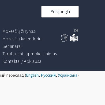
Prisijungti
Mokesčių žinynas
Mokesčių kalendorius
Seminarai
Tarptautinis apmokestinimas
Kontaktai / Apklausa
ний переклад (
English
,
Русский
,
Українська
)