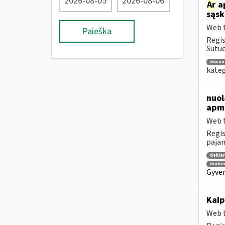
Ar
a
sąsk
Web t
Paieška
Regis
Sutuo
dovan
kateg
nuol
apmo
Web t
Regis
pajam
dekla
mokes
Gyven
Kai
Web t