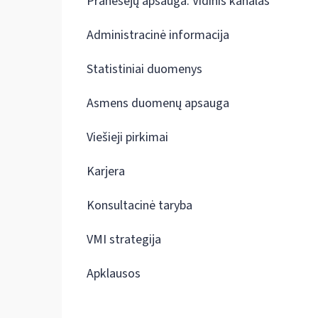
Pranešėjų apsauga. Vidinis kanalas
Administracinė informacija
Statistiniai duomenys
Asmens duomenų apsauga
Viešieji pirkimai
Karjera
Konsultacinė taryba
VMI strategija
Apklausos