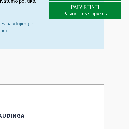
ivatumo politika.
PATVIRTINTI
Pasirinktus slapukus
nės naudojimą ir
mui.
AUDINGA