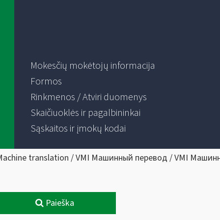
Mokesčių mokėtojų informacija
Formos
Rinkmenos / Atviri duomenys
Skaičiuoklės ir pagalbininkai
Sąskaitos ir įmokų kodai
Machine translation / VMI Машинный перевод / VMI Машин
Paieška