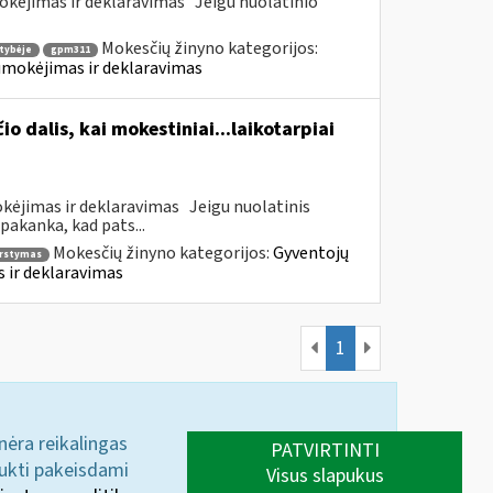
kėjimas ir deklaravimas Jeigu nuolatinio
Mokesčių žinyno kategorijos:
tybėje
gpm311
umokėjimas ir deklaravimas
 dalis, kai mokestiniai...laikotarpiai
kėjimas ir deklaravimas Jeigu nuolatinis
akanka, kad pats...
Mokesčių žinyno kategorijos:
Gyventojų
rstymas
 ir deklaravimas
1
 nėra reikalingas
PATVIRTINTI
aukti pakeisdami
Visus slapukus