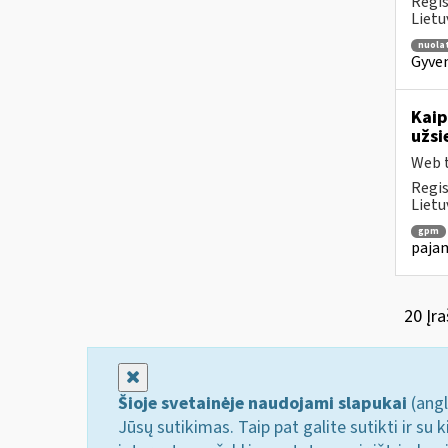
Regis
Lietu
nuolat
Gyven
Kaip
užsi
Web t
Regis
Lietu
gpm
pajam
20 Įra
Uždaryti
Šioje svetainėje naudojami slapukai
(angl
Jūsų sutikimas. Taip pat galite sutikti ir s