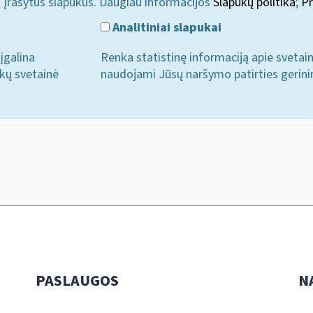
i įrašytus slapukus. Daugiau informacijos
Slapukų politika
;
Pr
Analitiniai slapukai
įgalina
Renka statistinę informaciją apie svetai
ukų svetainė
naudojami Jūsų naršymo patirties gerini
PASLAUGOS
N