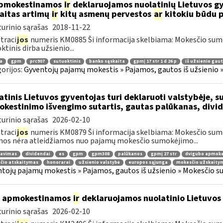
pmokestinamos
ir
deklaruojamos nuolatinių Lietuvos gyv
aitas artimų
ir
kitų asmenų pervestos
ar
kitokiu būdu p
urinio sąrašas
2018-11-22
traci
jos
numeris KM0885 Ši informacija skelbiama: Mokesčio su
ktinis dirba užsienio...
a
gpm
prc907
sutuoktinis
banko sąskaita
gpmį 17 str 1 d 26 p
iš užsienio gau
orijos:
Gyventojų pajamų mokestis » Pajamos, gautos iš užsienio 
atinis Lietuvos gyventojas turi deklaruoti valstybėje, s
kestinimo išvengimo sutartis, gautas palūkanas, divi
urinio sąrašas
2026-02-10
traci
jos
numeris KM0879 Ši informacija skelbiama: Mokesčio sum
os nėra atleidžiamos nuo pajamų mokesčio sumokėjimo...
ravimas
dividendai
es
gpm
gpm308
palūkanos
gpmį 27 str
dvigubo apmoke
čio atskaitymas
honorarai
užsienio valstybė
europos sąjunga
mokesčio užskaity
tojų pajamų mokestis » Pajamos, gautos iš užsienio » Mokesčio s
p apmokestinamos
ir
deklaruojamos nuolatinio Lietuvos 
urinio sąrašas
2026-02-10