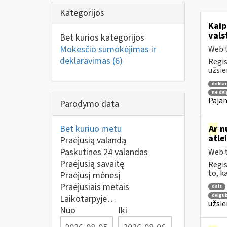
Kategorijos
Kaip
vals
Bet kurios kategorijos
Mokesčio sumokėjimas ir
Web t
deklaravimas
(6)
Regis
užsie
dekla
ne dvi
Pajam
Parodymo data
Bet kuriuo metu
Ar
nu
atle
Praėjusią valandą
Paskutines 24 valandas
Web t
Praėjusią savaitę
Regis
to, k
Praėjusį mėnesį
Praėjusiais metais
dais
dvigu
Laikotarpyje…
užsie
Nuo
Iki