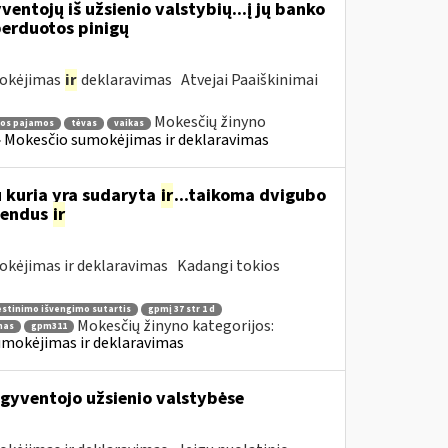
entojų iš užsienio valstybių...į jų banko
erduotos pinigų
mokėjimas
ir
deklaravimas Atvejai Paaiškinimai
Mokesčių žinyno
tos pajamos
tėvas
vaikas
» Mokesčio sumokėjimas ir deklaravimas
u kuria yra sudaryta
ir
...taikoma dvigubo
dendus
ir
okėjimas ir deklaravimas Kadangi tokios
stinimo išvengimo sutartis
gpmį 37 str 1 d
Mokesčių žinyno kategorijos:
mas
gpm311
umokėjimas ir deklaravimas
gyventojo užsienio valstybėse