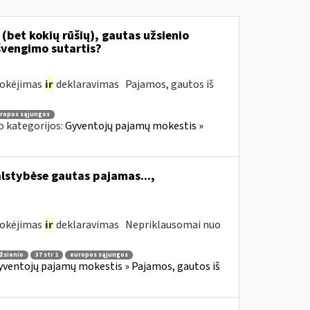
(bet kokių rūšių), gautas užsienio
švengimo sutartis?
mokėjimas
ir
deklaravimas Pajamos, gautos iš
ropos sąjungos
o kategorijos:
Gyventojų pajamų mokestis »
alstybėse gautas pajamas...,
mokėjimas
ir
deklaravimas Nepriklausomai nuo
žsienio
37 str 1
europos sąjungos
yventojų pajamų mokestis » Pajamos, gautos iš