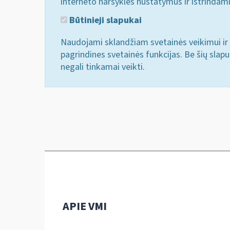
interneto naršyklės nustatymus ir ištrindam
Būtinieji slapukai
Naudojami sklandžiam svetainės veikimui ir 
pagrindines svetainės funkcijas. Be šių slap
negali tinkamai veikti.
APIE VMI