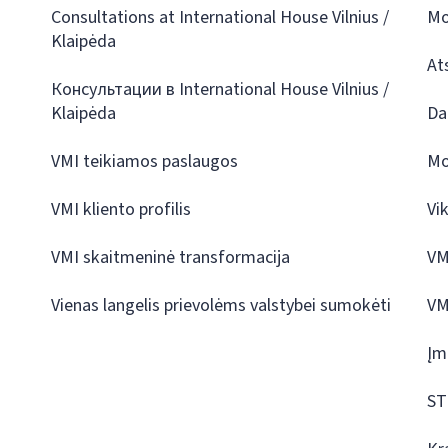
Consultations at International House Vilnius /
Mo
Klaipėda
At
Консультации в International House Vilnius /
Klaipėda
Da
VMI teikiamos paslaugos
Mo
VMI kliento profilis
Vi
VMI skaitmeninė transformacija
VM
Vienas langelis prievolėms valstybei sumokėti
VM
Įm
ST