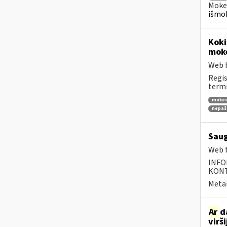
Mokes
išmok
Koki
moke
Web t
Regis
termi
mokes
nepaš
Saug
Web t
INFO
KONTA
Metai
Ar
da
virš