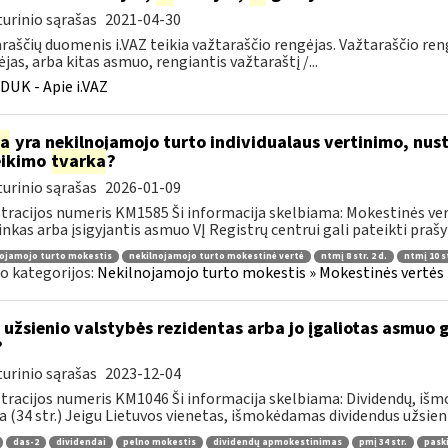
urinio sąrašas
2021-04-30
raščių duomenis i.VAZ teikia važtaraščio rengėjas. Važtaraščio ren
ėjas, arba kitas asmuo, rengiantis važtaraštį /...
DUK - Apie i.VAZ
ia
yra nekilnojamojo turto individualaus vertinimo, nust
eikimo
tvarka
?
urinio sąrašas
2026-01-09
tracijos numeris KM1585 Ši informacija skelbiama: Mokestinės ver
inkas arba įsigyjantis asmuo VĮ Registrų centrui gali pateikti prašy
ojamojo turto mokestis
nekilnojamojo turto mokestinė vertė
ntmį 8 str. 2 d.
ntmį 10 st
o kategorijos:
Nekilnojamojo turto mokestis » Mokestinės vertės n
 užsienio valstybės rezidentas arba jo įgaliotas asmuo 
?
urinio sąrašas
2023-12-04
tracijos numeris KM1046 Ši informacija skelbiama: Dividendų, i
a (34 str.) Jeigu Lietuvos vienetas, išmokėdamas dividendus užsieni
das-2
dividendai
pelno mokestis
dividendų apmokestinimas
pmį 34 str.
pask