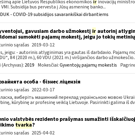
šimą apie Lietuvos Respublikos ekonomikos
ir
inovacijų ministro
VMI. Subsidija bus pervesta į Jūsų asmeninę banko...
DUK - COVID-19 subsidijos savarankiškai dirbantiems
ventojui, gavusiam darbo užmokestį
ir
autorinį atlygi
ldomai sumokėti pajamų mokestį, jeigu jo tokių metin
urinio sąrašas
2019-03-12
s, jeigu: - autorinis atlyginimas yra gautas iš darbdavio. Pajamų 
DU*, 84 (2020 m.), 60 VDU (2021 m.) viršijančios darbo užmokesčio..
 (Archyvas):
2019
Mokesčiai:
Gyventojų pajamų mokestis
Pagrind
зайнята особа - бізнес ліцензія
urinio sąrašas
2022-03-17
ласка, виберіть машинний переклад українською мовою Ukrainos 
inę, kūrybinę ar profesinę veiklą Lietuvoje. Pasirinkti galima iš dvie
enio valstybės rezidento prašymas sumažinti išskaičiu
eikimo
tvarka
?
urinio sąrašas
2025-04-02