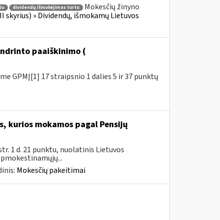
Mokesčių žinyno
tu
dividendų išmokėjimas turtu
II skyrius) » Dividendų, išmokamų Lietuvos
ndrinto paaiškinimo (
e GPMĮ[1] 17 straipsnio 1 dalies 5 ir 37 punktų
, kurios mokamos pagal Pensijų
. 1 d. 21 punktu, nuolatinis Lietuvos
 apmokestinamųjų...
inis:
Mokesčių pakeitimai