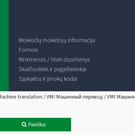
Mokesčių mokėtojų informacija
Formos
Rinkmenos / Atviri duomenys
Skaičiuoklės ir pagalbininkai
Sąskaitos ir įmokų kodai
Machine translation / VMI Машинный перевод / VMI Машин
Paieška