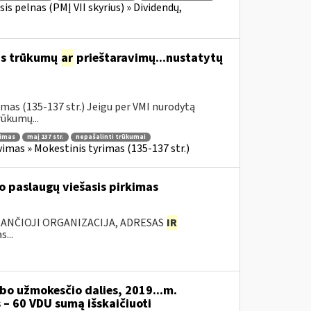
is pelnas (PMĮ VII skyrius) » Dividendų,
us trūkumų
ar
prieštaravimų...nustatytų
mas (135-137 str.) Jeigu per VMI nurodytą
ūkumų...
nimas
maį 137 str.
nepašalinti trūkumai
imas » Mokestinis tyrimas (135-137 str.)
 paslaugų viešasis pirkimas
KANČIOJI ORGANIZACIJA, ADRESAS
IR
...
bo užmokesčio dalies, 2019...m.
 – 60 VDU sumą išskaičiuoti