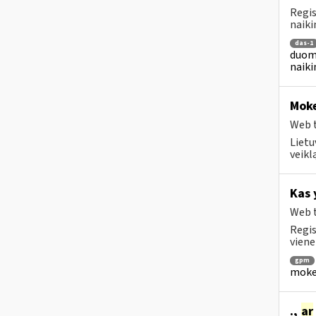
Regis
naiki
das-1
duome
naiki
Moke
Web t
Lietu
veikl
Kas 
Web t
Regis
viene
gpm
mokes
.,
ar