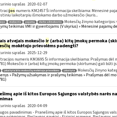
urinio sąrašas
2020-02-07
traci
jos
numeris KM2457 Ši informacija skelbiama: Mėnesinė paja
tiniu laikotarpiu išmokamo darbo užmokesčio (kuris...
Mokesčių žinyno kategorijos:
avys
mokestis
pajamų
darbo užmokestis
žymų teikimas VMI ir gyventojams (V skyrius) » Mėnesinė pajamų d
ais atvejais mokesčio
ir
(arba) kitų įmokų permoka (skirt
esčių
mokėtojo prievolėms padengti?
urinio sąrašas
2025-12-29
tracijos numeris KM3695 Ši informacija skelbiama: Prašymas dėl
81) Mokesčio ir (arba) kitų įmokų permoka (skirtumas) gali būti įsk
Mokesčių žinyno kateg
įskaityta kito mokesčių mokėtojo prievolėms
įskaityta
nys » Pažymų užsakymas ir prašymų teikimas » Prašymas dėl mo
781)
ešimų apie iš kitos Europos Sąjungos valstybės narės na
ėmimas
urinio sąrašas
2020-04-09
ugos pavadinimas - Pranešimų apie iš kitos Europos Sąjungos val
jimą priėmimas. Paslaugos gavėjai - Fiziniai asmenys. Paslaugos api