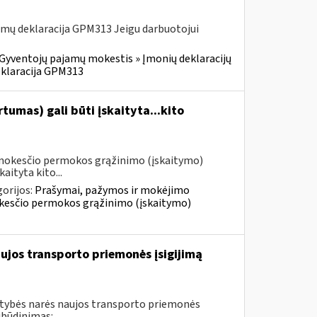
mų deklaracija GPM313 Jeigu darbuotojui
Gyventojų pajamų mokestis » Įmonių deklaracijų
eklaracija GPM313
umas) gali būti įskaityta...kito
 mokesčio permokos grąžinimo (įskaitymo)
aityta kito...
orijos:
Prašymai, pažymos ir mokėjimo
kesčio permokos grąžinimo (įskaitymo)
ujos transporto priemonės įsigijimą
stybės narės naujos transporto priemonės
būdinimas: ...