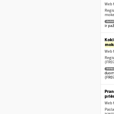
Web t
Regis
mokes
darbd
ir pa
Koki
mok
Web t
Regis
(FR07
fr0781
duome
(FR0
Pran
pri
Web t
Pasla
įsigi