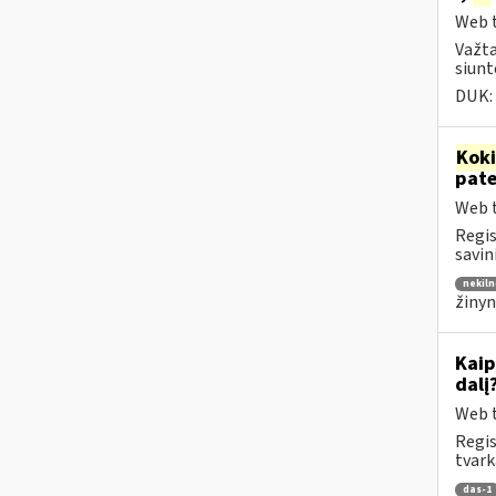
Web t
Važta
siunt
DUK:
Kok
pat
Web t
Regis
savin
nekiln
žinyn
Kaip
dalį
Web t
Regis
tvark
das-1