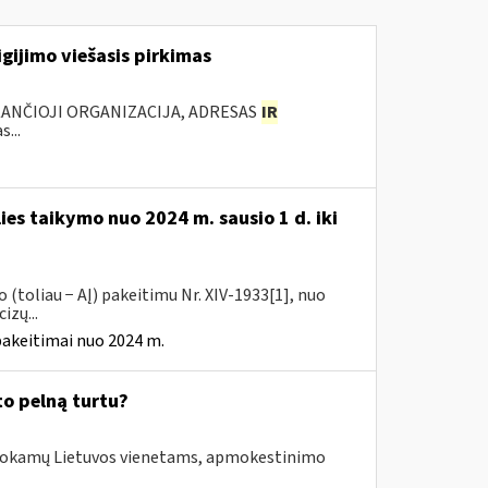
gijimo viešasis pirkimas
KANČIOJI ORGANIZACIJA, ADRESAS
IR
...
ies taikymo nuo 2024 m. sausio 1 d. iki
(toliau − AĮ) pakeitimu Nr. XIV-1933[1], nuo
izų...
pakeitimai nuo 2024 m.
to pelną turtu?
išmokamų Lietuvos vienetams, apmokestinimo