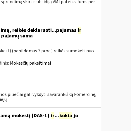
 sprendimą skirti subsidiją VMI pateiks Jums per
nimą, reikės deklaruoti...pajamas
ir
ių pajamų suma
mokestį (papildomus 7 proc.) reikės sumokėti nuo
.
inis:
Mokesčių pakeitimai
piliečiai gali vykdyti savarankišką komercinę,
jų...
ojamą mokestį (DAS-1)
ir
...
kokia
jo