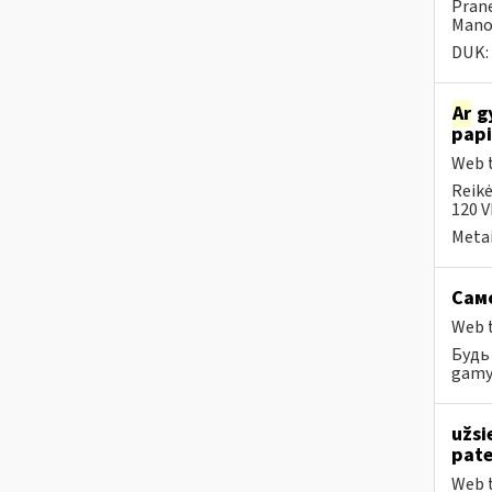
Prane
Mano 
DUK:
Ar
gy
papi
Web t
Reikė
120 V
Metai
Само
Web t
Будь 
gamyb
užsi
pat
Web t