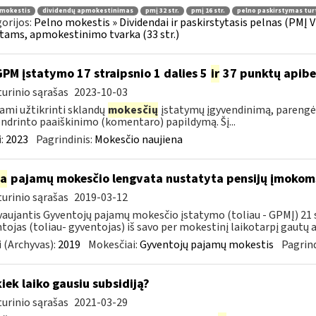
 mokestis
dividendų apmokestinimas
pmį 32 str.
pmį 16 str.
pelno paskirstymas tur
orijos:
Pelno mokestis » Dividendai ir paskirstytasis pelnas (PMĮ V
tams, apmokestinimo tvarka (33 str.)
GPM įstatymo 17 straipsnio 1 dalies 5
ir
37 punktų apibe
urinio sąrašas
2023-10-03
ami užtikrinti sklandų
mokesčių
įstatymų įgyvendinimą, parengėm
ndrinto paaiškinimo (komentaro) papildymą. Šį...
:
2023
Pagrindinis:
Mokesčio naujiena
ia
pajamų mokesčio lengvata nustatyta pensijų įmokoms
urinio sąrašas
2019-03-12
aujantis Gyventojų pajamų mokesčio įstatymo (toliau - GPMĮ) 21 str
tojas (toliau- gyventojas) iš savo per mokestinį laikotarpį gautų
 (Archyvas):
2019
Mokesčiai:
Gyventojų pajamų mokestis
Pagrind
kiek laiko gausiu subsidiją?
urinio sąrašas
2021-03-29