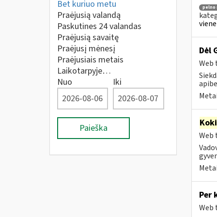
Bet kuriuo metu
pelno
Praėjusią valandą
kateg
viene
Paskutines 24 valandas
Praėjusią savaitę
Praėjusį mėnesį
Dėl 
Praėjusiais metais
Web t
Laikotarpyje…
Siekd
Nuo
Iki
apibe
Metai
Kok
Paieška
Web t
Vadov
gyven
Metai
Per 
Web t