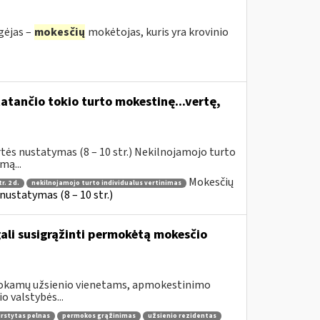
gėjas –
mokesčių
mokėtojas, kuris yra krovinio
atančio tokio turto mokestinę...vertę,
tės nustatymas (8 – 10 str.) Nekilnojamojo turto
mą...
Mokesčių
r. 2 d.
nekilnojamojo turto individualus vertinimas
ustatymas (8 – 10 str.)
gali susigrąžinti permokėtą mokesčio
šmokamų užsienio vienetams, apmokestinimo
o valstybės...
irstytas pelnas
permokos grąžinimas
užsienio rezidentas