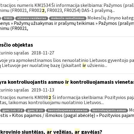
tracijos numeris KM1534 Ši informacija skelbiama: Pažymos (praš
nimu (FR0021, FR002
2
, FR0023, FR0254) DAS-1 prašymą...
Mokesčių žinyno kateg
fr0021
užsienio rezidentas
mokesčio sumažinimas
nys » Pažymų užsakymas ir prašymų teikimas » Pažymos (prašyma
nimu (FR0021,
sčio objektas
urinio sąrašas
2018-11-27
voje yra apmokestinamos šios nenuolatinio Lietuvos gyventojo pa
ą Lietuvoje per nuolatinę bazę (įskaitant
ir
užsienio...
yra kontroliuojantis asmuo
ir
kontroliuojamasis vieneta
urinio sąrašas
2019-11-13
tracijos numeris KM098
2
Ši informacija skelbiama: Pozityvios paj
tas, laikomas kontroliuojamu nuolatinio Lietuvos...
Mo
gpmį 2 str 27 d
gpmį 13 str
kontroliuojamasis vienetas
kontroliuojantis asmuo
tis » Kitos pajamos / išmokos (pagal abėcėlę) » Pozityvios pajamo
krovinio siuntėjas,
ar
vežėjas,
ar
gavėjas?