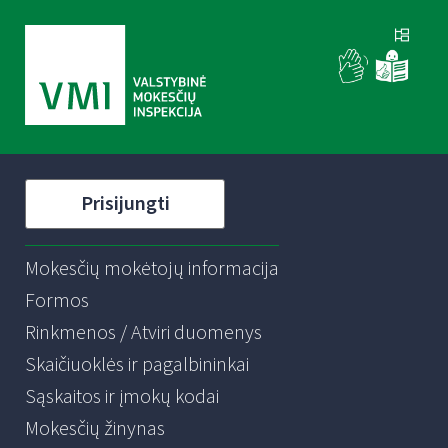
Prisijungti
Mokesčių mokėtojų informacija
Formos
Rinkmenos / Atviri duomenys
Skaičiuoklės ir pagalbininkai
Sąskaitos ir įmokų kodai
Mokesčių žinynas