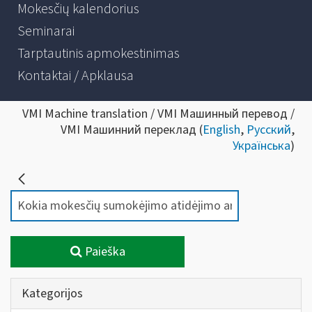
Mokesčių kalendorius
Seminarai
Tarptautinis apmokestinimas
Kontaktai / Apklausa
VMI Machine translation / VMI Машинный перевод /
VMI Машинний переклад (
English
,
Русский
,
Українська
)
Paieška
Kategorijos