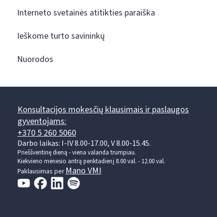
Interneto svetainės atitikties paraiška
Ieškome turto savininkų
Nuorodos
Konsultacijos mokesčių klausimais ir paslaugos
gyventojams:
+370 5 260 5060
Darbo laikas: I-IV 8.00-17.00, V 8.00-15.45.
Prieššventinę dieną - viena valanda trumpiau.
Kiekvieno mėnesio antrą penktadienį 8.00 val. - 12.00 val.
Mano VMI
Paklausimas per