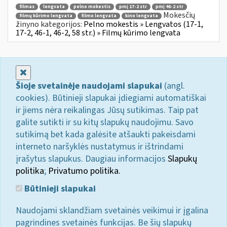
filmas
lengvata
pelno mokestis
pmį 17-2 str
pmį 46-2 str
Mokesčių
filmų kūrimo lengvata
filmo lengvata
kino lengvata
žinyno kategorijos:
Pelno mokestis » Lengvatos (17-1,
17-2, 46-1, 46-2, 58 str.) » Filmų kūrimo lengvata
Uždaryti
Šioje svetainėje naudojami slapukai
(angl.
cookies). Būtinieji slapukai įdiegiami automatiškai
ir jiems nėra reikalingas Jūsų sutikimas. Taip pat
galite sutikti ir su kitų slapukų naudojimu. Savo
sutikimą bet kada galėsite atšaukti pakeisdami
interneto naršyklės nustatymus ir ištrindami
įrašytus slapukus. Daugiau informacijos
Slapukų
politika
;
Privatumo politika.
Būtinieji slapukai
Naudojami sklandžiam svetainės veikimui ir įgalina
pagrindines svetainės funkcijas. Be šių slapukų