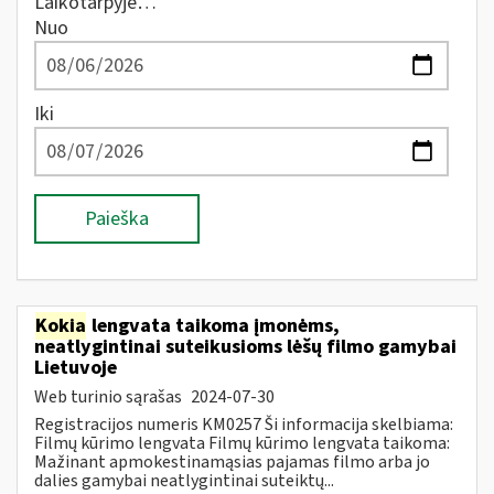
Laikotarpyje…
Nuo
Iki
Paieška
Kokia
lengvata taikoma įmonėms,
neatlygintinai suteikusioms lėšų filmo gamybai
Lietuvoje
Web turinio sąrašas
2024-07-30
Registracijos numeris KM0257 Ši informacija skelbiama:
Filmų kūrimo lengvata Filmų kūrimo lengvata taikoma:
Mažinant apmokestinamąsias pajamas filmo arba jo
dalies gamybai neatlygintinai suteiktų...