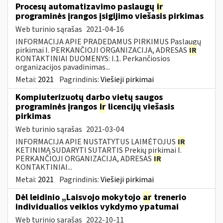
Procesų automatizavimo paslaugų
ir
programinės įrangos įsigijimo viešasis pirkimas
Web turinio sąrašas
2021-04-16
INFORMACIJA APIE PRADEDAMUS PIRKIMUS Paslaugų
pirkimai I. PERKANČIOJI ORGANIZACIJA, ADRESAS
IR
KONTAKTINIAI DUOMENYS: I.1. Perkančiosios
organizacijos pavadinimas...
Metai:
2021
Pagrindinis:
Viešieji pirkimai
Kompiuterizuotų darbo vietų saugos
programinės įrangos
ir
licencijų viešasis
pirkimas
Web turinio sąrašas
2021-03-04
INFORMACIJA APIE NUSTATYTUS LAIMĖTOJUS
IR
KETINIMĄ SUDARYTI SUTARTIS Prekių pirkimai I.
PERKANČIOJI ORGANIZACIJA, ADRESAS
IR
KONTAKTINIAI...
Metai:
2021
Pagrindinis:
Viešieji pirkimai
Dėl leidinio „Laisvojo mokytojo
ar
trenerio
individualios veiklos vykdymo ypatumai
Web turinio sąrašas
2022-10-11