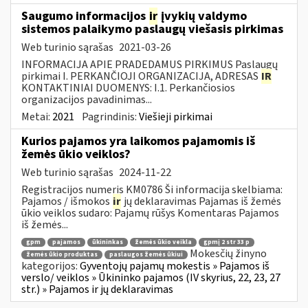
Saugumo informacijos
ir
įvykių valdymo
sistemos palaikymo paslaugų viešasis pirkimas
Web turinio sąrašas
2021-03-26
INFORMACIJA APIE PRADEDAMUS PIRKIMUS Paslaugų
pirkimai I. PERKANČIOJI ORGANIZACIJA, ADRESAS
IR
KONTAKTINIAI DUOMENYS: I.1. Perkančiosios
organizacijos pavadinimas...
Metai:
2021
Pagrindinis:
Viešieji pirkimai
Kurios pajamos yra laikomos pajamomis iš
žemės ūkio veiklos?
Web turinio sąrašas
2024-11-22
Registracijos numeris KM0786 Ši informacija skelbiama:
Pajamos / išmokos
ir
jų deklaravimas Pajamas iš žemės
ūkio veiklos sudaro: Pajamų rūšys Komentaras Pajamos
iš žemės...
gpm
pajamos
ūkininkas
žemės ūkio veikla
gpmį 2 str 33 p
Mokesčių žinyno
žemės ūkio produktas
paslaugos žemės ūkiui
kategorijos:
Gyventojų pajamų mokestis » Pajamos iš
verslo/ veiklos » Ūkininko pajamos (IV skyrius, 22, 23, 27
str.) » Pajamos ir jų deklaravimas