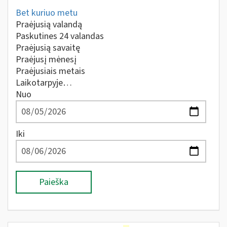
Bet kuriuo metu
Praėjusią valandą
Paskutines 24 valandas
Praėjusią savaitę
Praėjusį mėnesį
Praėjusiais metais
Laikotarpyje…
Nuo
Iki
Paieška