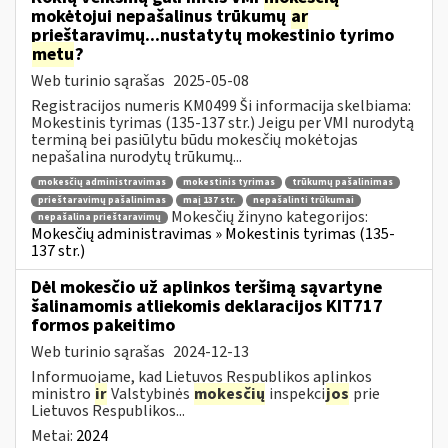
mokėtojui nepašalinus trūkumų
ar
prieštaravimų...nustatytų mokestinio tyrimo
metu
?
Web turinio sąrašas
2025-05-08
Registracijos numeris KM0499 Ši informacija skelbiama:
Mokestinis tyrimas (135-137 str.) Jeigu per VMI nurodytą
terminą bei pasiūlytu būdu mokesčių mokėtojas
nepašalina nurodytų trūkumų...
mokesčių administravimas
mokestinis tyrimas
trūkumų pašalinimas
prieštaravimų pašalinimas
maį 137 str.
nepašalinti trūkumai
Mokesčių žinyno kategorijos:
nepašalina prieštaravimų
Mokesčių administravimas » Mokestinis tyrimas (135-
137 str.)
Dėl mokesčio už aplinkos teršimą sąvartyne
šalinamomis atliekomis deklaracijos KIT717
formos pakeitimo
Web turinio sąrašas
2024-12-13
Informuojame, kad Lietuvos Respublikos aplinkos
ministro
ir
Valstybinės
mokesčių
inspekci
jos
prie
Lietuvos Respublikos...
Metai:
2024