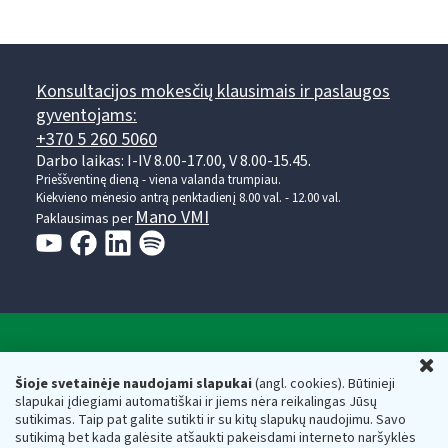
Konsultacijos mokesčių klausimais ir paslaugos
gyventojams:
+370 5 260 5060
Darbo laikas: I-IV 8.00-17.00, V 8.00-15.45.
Prieššventinę dieną - viena valanda trumpiau.
Kiekvieno mėnesio antrą penktadienį 8.00 val. - 12.00 val.
Mano VMI
Paklausimas per
Valstybinė mokesčių inspekcija prie Lietuvos
U
Respublikos finansų ministerijos
Šioje svetainėje naudojami slapukai
(angl. cookies). Būtinieji
slapukai įdiegiami automatiškai ir jiems nėra reikalingas Jūsų
Biudžetinė įstaiga. Juridinio asmens kodas — 188659752,
sutikimas. Taip pat galite sutikti ir su kitų slapukų naudojimu. Savo
adresas: Vasario 16-osios g. 14, 01107 Vilnius, Lietuva, el.paštas:
sutikimą bet kada galėsite atšaukti pakeisdami interneto naršyklės