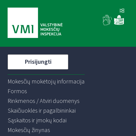
Prisijungti
Mokesčių mokėtojų informacija
Formos
Rinkmenos / Atviri duomenys
Skaičiuoklės ir pagalbininkai
Sąskaitos ir įmokų kodai
Mokesčių žinynas