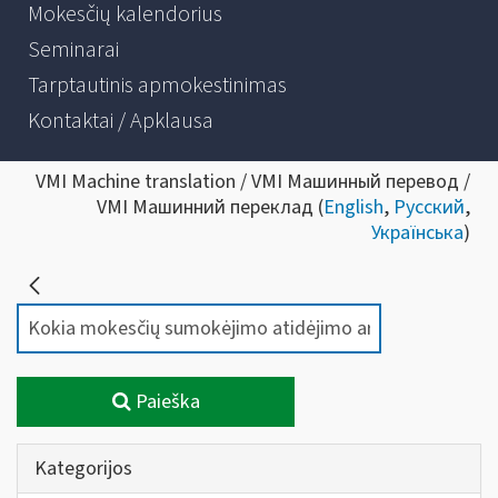
Mokesčių kalendorius
Seminarai
Tarptautinis apmokestinimas
Kontaktai / Apklausa
VMI Machine translation / VMI Машинный перевод /
VMI Машинний переклад (
English
,
Русский
,
Українська
)
Paieška
Kategorijos