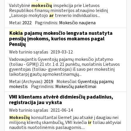
Valstybinė
mokesčių
inspekcija prie Lietuvos
Respublikos finansų ministerijos atnaujino leidinį
„Laisvojo mokytojo
ar
trenerio individualios...
Metai:
2022
Pagrindinis:
Mokesčio naujiena
Kokia
pajamų mokesčio lengvata nustatyta
pensijų įmokoms, kurios mokamos pagal
Pensijų
Web turinio sąrašas
2019-03-12
Vadovaujantis Gyventojų pajamų mokesčio įstatymo
(toliau - GPMĮ) 21 str. 1 d. 21 punktu, nuolatinis Lietuvos
gyventojas (toliau- gyventojas) iš savo per mokestinį
laikotarpį gautų apmokestinamųjų...
Metai (Archyvas):
2019
Mokesčiai:
Gyventojų pajamų
mokestis
Pagrindinis:
Mokesčių pakeitimai
VMI klientams atvėrė didmiesčių padalinius,
registracija jau vyksta
Web turinio sąrašas
2021-06-14
Mokesčių
konsultantai šiemet jau atsakė į daugiau nei
milijoną klientų skambučių, VMI kviečia
ir
toliau aktyviai
naudotis nuotolinėmis paslaugomis....