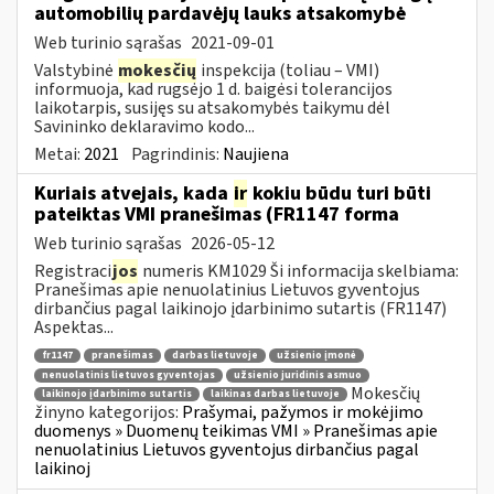
automobilių pardavėjų lauks atsakomybė
Web turinio sąrašas
2021-09-01
Valstybinė
mokesčių
inspekcija (toliau – VMI)
informuoja, kad rugsėjo 1 d. baigėsi tolerancijos
laikotarpis, susijęs su atsakomybės taikymu dėl
Savininko deklaravimo kodo...
Metai:
2021
Pagrindinis:
Naujiena
Kuriais atvejais, kada
ir
kokiu būdu turi būti
pateiktas VMI pranešimas (FR1147 forma
Web turinio sąrašas
2026-05-12
Registraci
jos
numeris KM1029 Ši informacija skelbiama:
Pranešimas apie nenuolatinius Lietuvos gyventojus
dirbančius pagal laikinojo įdarbinimo sutartis (FR1147)
Aspektas...
fr1147
pranešimas
darbas lietuvoje
užsienio įmonė
nenuolatinis lietuvos gyventojas
užsienio juridinis asmuo
Mokesčių
laikinojo įdarbinimo sutartis
laikinas darbas lietuvoje
žinyno kategorijos:
Prašymai, pažymos ir mokėjimo
duomenys » Duomenų teikimas VMI » Pranešimas apie
nenuolatinius Lietuvos gyventojus dirbančius pagal
laikinoj