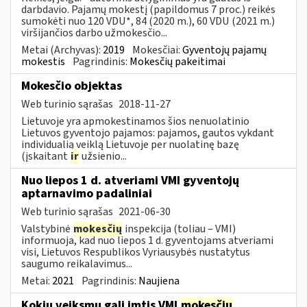
darbdavio. Pajamų mokestį (papildomus 7 proc.) reikės
sumokėti nuo 120 VDU*, 84 (2020 m.), 60 VDU (2021 m.)
viršijančios darbo užmokesčio...
Metai (Archyvas):
2019
Mokesčiai:
Gyventojų pajamų
mokestis
Pagrindinis:
Mokesčių pakeitimai
Mokesčio objektas
Web turinio sąrašas
2018-11-27
Lietuvoje yra apmokestinamos šios nenuolatinio
Lietuvos gyventojo pajamos: pajamos, gautos vykdant
individualią veiklą Lietuvoje per nuolatinę bazę
(įskaitant
ir
užsienio...
Nuo liepos 1 d. atveriami VMI gyventojų
aptarnavimo padaliniai
Web turinio sąrašas
2021-06-30
Valstybinė
mokesčių
inspekcija (toliau – VMI)
informuoja, kad nuo liepos 1 d. gyventojams atveriami
visi, Lietuvos Respublikos Vyriausybės nustatytus
saugumo reikalavimus...
Metai:
2021
Pagrindinis:
Naujiena
Kokių veiksmų gali imtis VMI
mokesčių