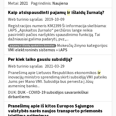
Metai:
2021
Pagrindinis:
Naujiena
Kaip atsispausdinti pajamų
ir
išlaidų žurnalą?
Web turinio sąrašas
2019-10-09
Registracijos numeris KM2399 Ši informacija skelbiama:
i.APS „Apskaitos žurnalo“ peržiūros lange reikia
pasirinkti pačios naršyklės spausdinimo funkciją. Tai
dažniausiai galima padaryti, pvz.,...
Mokesčių žinyno kategorijos:
pajamų ir išlaidų apskaitos žurnalas
VMI elektroninės sistemos » i.APS
Per kiek laiko gausiu subsidiją?
Web turinio sąrašas
2021-03-29
Pranešimą apie Lietuvos Respublikos ekonomikos
ir
inovacijų ministro sprendimą skirti subsidiją VMI pateiks
Jums per Mano VMI. Subsidija bus pervesta į Jūsų
asmeninę banko...
DUK:
DUK - COVID-19 subsidijos savarankiškai
dirbantiems
Pranešimų apie iš kitos Europos Sąjungos
valstybės narės naujos transporto priemonės
įsigijimą priėmimas