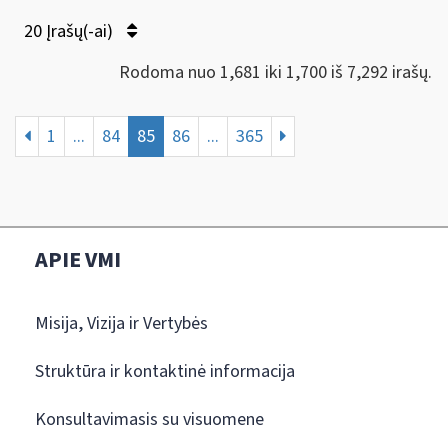
20 Įrašų(-ai)
Rodoma nuo 1,681 iki 1,700 iš 7,292 irašų.
1
...
84
85
86
...
365
APIE VMI
Misija, Vizija ir Vertybės
Struktūra ir kontaktinė informacija
Konsultavimasis su visuomene