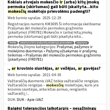
Kokiais atvejais mokesčio
ir
(arba) kitų įmokų
permoka (skirtumas) gali būti įskaityta...kito
mokesčių
mokėtojo prievolėms padengti?
Web turinio sąrašas
2025-12-29
Registracijos numeris KM3695 Ši informacija skelbiama:
Prašymas dėl mokesčio permokos grąžinimo
(įskaitymo) (FR0781) Mokesčio ir (arba) kitų įmokų
permoka (skirtumas) gali būti įskaityta kito...
fr0781
įskaityta kito mokesčių mokėtojo prievolėms
įskaityta
Mokesčių žinyno kategorijos:
Prašymai, pažymos ir
mokėjimo duomenys » Pažymų užsakymas ir prašymų
teikimas » Prašymas dėl mokesčio permokos grąžinimo
(įskaitymo) (FR0781)
.,
ar
krovinio siuntėjas,
ar
vežėjas,
ar
gavėjas?
Web turinio sąrašas
2021-04-30
Važtaraščių duomenis i.VAZ teikia važtaraščio rengėjas.
Važtaraščio rengėjas –
mokesčių
mokėtojas, kuris yra
krovinio siuntėjas, arba kitas asmuo, rengiantis
važtaraštį /...
DUK:
DUK - Apie i.VAZ
Baigėsi tolerancijos laikotarpis – nesąžiningų