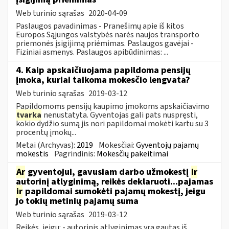
Web turinio sąrašas
2020-04-09
Paslaugos pavadinimas - Pranešimų apie iš kitos
Europos Sąjungos valstybės narės naujos transporto
priemonės įsigijimą priėmimas. Paslaugos gavėjai -
Fiziniai asmenys. Paslaugos apibūdinimas: ...
4. Kaip apskaičiuojama papildoma pensijų
įmoka, kuriai taikoma mokesčio lengvata?
Web turinio sąrašas
2019-03-12
Papildomoms pensijų kaupimo įmokoms apskaičiavimo
tvarka
nenustatyta. Gyventojas gali pats nuspręsti,
kokio dydžio sumą jis nori papildomai mokėti kartu su 3
procentų įmokų...
Metai (Archyvas):
2019
Mokesčiai:
Gyventojų pajamų
mokestis
Pagrindinis:
Mokesčių pakeitimai
Ar
gyventojui, gavusiam darbo užmokestį
ir
autorinį atlyginimą, reikės deklaruoti...pajamas
ir
papildomai sumokėti pajamų mokestį, jeigu
jo tokių metinių pajamų suma
Web turinio sąrašas
2019-03-12
Reikės, jeigu: - autorinis atlyginimas yra gautas iš