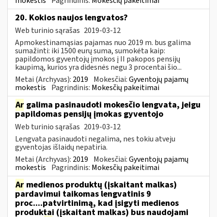
mokestis
Pagrindinis:
Mokesčių pakeitimai
20. Kokios naujos lengvatos?
Web turinio sąrašas
2019-03-12
Apmokestinamąsias pajamas nuo 2019 m. bus galima
sumažinti: iki 1500 eurų suma, sumokėta kaip:
papildomos gyventojų įmokos į II pakopos pensijų
kaupimą, kurios yra didesnės negu 3 procentai šio...
Metai (Archyvas):
2019
Mokesčiai:
Gyventojų pajamų
mokestis
Pagrindinis:
Mokesčių pakeitimai
Ar
galima pasinaudoti mokesčio lengvata, jeigu
papildomas pensijų įmokas gyventojo
Web turinio sąrašas
2019-03-12
Lengvata pasinaudoti negalima, nes tokiu atveju
gyventojas išlaidų nepatiria.
Metai (Archyvas):
2019
Mokesčiai:
Gyventojų pajamų
mokestis
Pagrindinis:
Mokesčių pakeitimai
Ar
medienos produktų (įskaitant malkas)
pardavimui taikomas lengvatinis 9
proc....patvirtinimą, kad įsigyti medienos
produktai (įskaitant malkas) bus naudojami