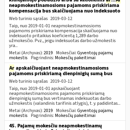
neapmokestinamosioms pajamoms priskiriama
kompensacija bus skaičiuojama nuo indeksuoto
Web turinio sąrašas
2019-03-12
Taip, nuo 2019-01-01 neapmokestinamosioms
pajamoms priskiriama kompensacija skaičiuojama nuo
indeksuoto pritaikius koeficientą 1,289 darbo
užmokesčio. Pvz., jeigu indeksuotas darbo užmokestis
yra...
Metai (Archyvas):
2019
Mokesčiai:
Gyventojų pajamų
mokestis
Pagrindinis:
Mokesčių pakeitimai
Ar
apskaičiuojant neapmokestinamosioms
pajamoms priskiriamą dienpinigių sumą bus
Web turinio sąrašas
2019-03-12
Taip, nuo 2019-01-01 apskaičiuojant
neapmokestinamosioms pajamoms priskiriamą
dienpinigių sumą bus vertinamas indeksuotas darbo
užmokestis (valandinis tarifinis atlygis), t. y. padidintas...
Metai (Archyvas):
2019
Mokesčiai:
Gyventojų pajamų
mokestis
Pagrindinis:
Mokesčių pakeitimai
45. Pajamų mokesčiu neapmokestinamų