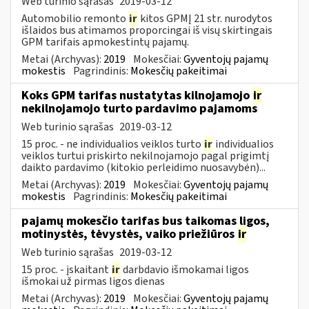
Web turinio sąrašas
2019-03-12
Automobilio remonto
ir
kitos GPMĮ 21 str. nurodytos
išlaidos bus atimamos proporcingai iš visų skirtingais
GPM tarifais apmokestintų pajamų.
Metai (Archyvas):
2019
Mokesčiai:
Gyventojų pajamų
mokestis
Pagrindinis:
Mokesčių pakeitimai
Koks GPM tarifas nustatytas kilnojamojo
ir
nekilnojamojo turto pardavimo pajamoms
Web turinio sąrašas
2019-03-12
15 proc. - ne individualios veiklos turto
ir
individualios
veiklos turtui priskirto nekilnojamojo pagal prigimtį
daikto pardavimo (kitokio perleidimo nuosavybėn)...
Metai (Archyvas):
2019
Mokesčiai:
Gyventojų pajamų
mokestis
Pagrindinis:
Mokesčių pakeitimai
pajamų mokesčio tarifas bus taikomas ligos,
motinystės, tėvystės, vaiko priežiūros
ir
Web turinio sąrašas
2019-03-12
15 proc. - įskaitant
ir
darbdavio išmokamai ligos
išmokai už pirmas ligos dienas
Metai (Archyvas):
2019
Mokesčiai:
Gyventojų pajamų