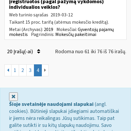
įregistruotos (pagal pažymą vykdomos)
individualios veiklos?
Web turinio sąrašas
2019-03-12
Taikant 15 proc. tarifą (atėmus mokesčio kreditą).
Metai (Archyvas):
2019
Mokesčiai:
Gyventojų pajamų
mokestis
Pagrindinis:
Mokesčių pakeitimai
20 Įrašų(-ai)
Rodoma nuo 61 iki 76 iš 76 irašų.
1
2
3
4
Uždaryti
Šioje svetainėje naudojami slapukai
(angl.
cookies). Būtinieji slapukai įdiegiami automatiškai
ir jiems nėra reikalingas Jūsų sutikimas. Taip pat
galite sutikti ir su kitų slapukų naudojimu. Savo