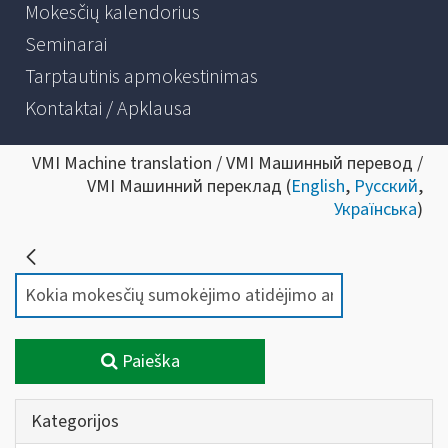
Mokesčių kalendorius
Seminarai
Tarptautinis apmokestinimas
Kontaktai / Apklausa
VMI Machine translation / VMI Машинный перевод /
VMI Машинний переклад (
English
,
Русский
,
Українська
)
Paieška
Kategorijos