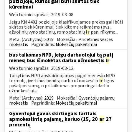
pozicijoje, kurios gali būti skirtos tiek
kūrenimui
Web turinio sąrašas
2019-03-08
Jeigu KN 4401 pozicijoje klasifikuojamos prekės gali būti
skirtos tiek kūrenimui, tiek kitoms reikmėms (pvz.,
ąžuolinių vyno statinių, romo statinių
ir
pan. rūkymo...
Metai (Archyvas):
2019
Mokesčiai:
Pridėtinės vertės
mokestis
Pagrindinis:
Mokesčių pakeitimai
bus taikomas NPD, jeigu darbuotojui tą patį
mėnesį bus išmokėtas darbo užmokestis
ir
Web turinio sąrašas
2019-03-12
Taikytinas NPD apskaičiuojamas pagal mėnesio NPD
formulę, įvertinus bendrą darbo užmokesčio
ir
ligos
pašalpos sumą, o pritaikomas proporcingai darbo
užmokesčiui...
Metai (Archyvas):
2019
Mokesčiai:
Gyventojų pajamų
mokestis
Pagrindinis:
Mokesčių pakeitimai
Gyventojui gavus skirtingais tarifais
apmokestintų pajamų, kuriuo (15, 20
ar
27
procentų