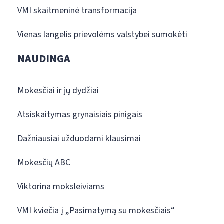
VMI skaitmeninė transformacija
Vienas langelis prievolėms valstybei sumokėti
NAUDINGA
Mokesčiai ir jų dydžiai
Atsiskaitymas grynaisiais pinigais
Dažniausiai užduodami klausimai
Mokesčių ABC
Viktorina moksleiviams
VMI kviečia į „Pasimatymą su mokesčiais“