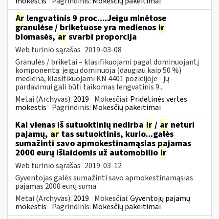
mokestis
Pagrindinis:
Mokesčių pakeitimai
Ar
lengvatinis 9 proc....Jeigu minėtose
granulėse / briketuose yra medienos
ir
biomasės,
ar
svarbi proporcija
Web turinio sąrašas
2019-03-08
Granulės / briketai – klasifikuojami pagal dominuojantį
komponentą: jeigu dominuoja (daugiau kaip 50 %)
mediena, klasifikuojami KN 4401 pozicijoje - jų
pardavimui gali būti taikomas lengvatinis 9...
Metai (Archyvas):
2019
Mokesčiai:
Pridėtinės vertės
mokestis
Pagrindinis:
Mokesčių pakeitimai
Kai vienas iš sutuoktinių nedirba
ir
/
ar
neturi
pajamų,
ar
tas sutuoktinis, kurio...galės
sumažinti savo apmokestinamąsias pajamas
2000 eurų išlaidomis už automobilio
ir
Web turinio sąrašas
2019-03-12
Gyventojas galės sumažinti savo apmokestinamąsias
pajamas 2000 eurų suma.
Metai (Archyvas):
2019
Mokesčiai:
Gyventojų pajamų
mokestis
Pagrindinis:
Mokesčių pakeitimai