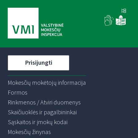
Prisijungti
Mokesčių mokėtojų informacija
Formos
Rinkmenos / Atviri duomenys
Skaičiuoklės ir pagalbininkai
Sąskaitos ir įmokų kodai
Mokesčių žinynas