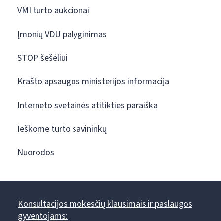
VMI turto aukcionai
Įmonių VDU palyginimas
STOP šešėliui
Krašto apsaugos ministerijos informacija
Interneto svetainės atitikties paraiška
Ieškome turto savininkų
Nuorodos
Konsultacijos mokesčių klausimais ir paslaugos
gyventojams: