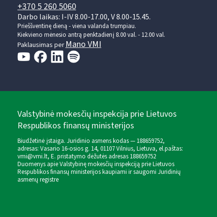
+370 5 260 5060
Darbo laikas: I-IV 8.00-17.00, V 8.00-15.45.
Prieššventinę dieną - viena valanda trumpiau.
Kiekvieno mėnesio antrą penktadienį 8.00 val. - 12.00 val.
Mano VMI
Paklausimas per
Valstybinė mokesčių inspekcija prie Lietuvos
Respublikos finansų ministerijos
Biudžetinė įstaiga. Juridinio asmens kodas — 188659752,
adresas: Vasario 16-osios g. 14, 01107 Vilnius, Lietuva, el.paštas:
vmi@vmi.lt
, E. pristatymo dėžutės adresas 188659752
Duomenys apie Valstybinę mokesčių inspekciją prie Lietuvos
Respublikos finansų ministerijos kaupiami ir saugomi Juridinių
asmenų registre