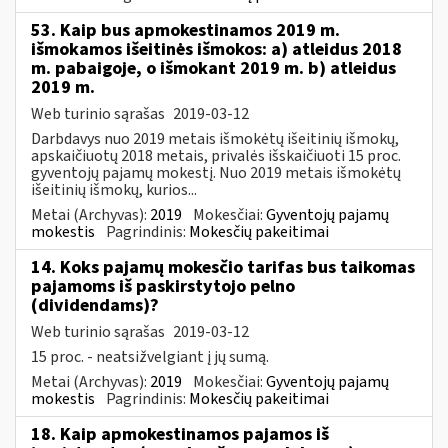
53. Kaip bus apmokestinamos 2019 m.
išmokamos išeitinės išmokos: a) atleidus 2018
m. pabaigoje, o išmokant 2019 m. b) atleidus
2019 m.
Web turinio sąrašas
2019-03-12
Darbdavys nuo 2019 metais išmokėtų išeitinių išmokų,
apskaičiuotų 2018 metais, privalės išskaičiuoti 15 proc.
gyventojų pajamų mokestį. Nuo 2019 metais išmokėtų
išeitinių išmokų, kurios...
Metai (Archyvas):
2019
Mokesčiai:
Gyventojų pajamų
mokestis
Pagrindinis:
Mokesčių pakeitimai
14. Koks pajamų mokesčio tarifas bus taikomas
pajamoms iš paskirstytojo pelno
(dividendams)?
Web turinio sąrašas
2019-03-12
15 proc. - neatsižvelgiant į jų sumą.
Metai (Archyvas):
2019
Mokesčiai:
Gyventojų pajamų
mokestis
Pagrindinis:
Mokesčių pakeitimai
18. Kaip apmokestinamos pajamos iš