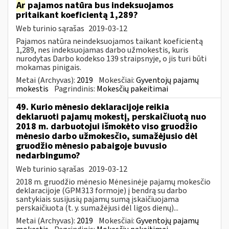
Ar
pajamos natūra bus indeksuojamos
pritaikant koeficientą 1,289?
Web turinio sąrašas
2019-03-12
Pajamos natūra neindeksuojamos taikant koeficientą
1,289, nes indeksuojamas darbo užmokestis, kuris
nurodytas Darbo kodekso 139 straipsnyje, o jis turi būti
mokamas pinigais.
Metai (Archyvas):
2019
Mokesčiai:
Gyventojų pajamų
mokestis
Pagrindinis:
Mokesčių pakeitimai
49. Kurio mėnesio deklaracijoje reikia
deklaruoti pajamų mokestį, perskaičiuotą nuo
2018 m. darbuotojui išmokėto viso gruodžio
mėnesio darbo užmokesčio, sumažėjusio dėl
gruodžio mėnesio pabaigoje buvusio
nedarbingumo?
Web turinio sąrašas
2019-03-12
2018 m. gruodžio mėnesio Mėnesinėje pajamų mokesčio
deklaracijoje (GPM313 formoje) į bendrą su darbo
santykiais susijusių pajamų sumą įskaičiuojama
perskaičiuota (t. y. sumažėjusi dėl ligos dienų)...
Metai (Archyvas):
2019
Mokesčiai:
Gyventojų pajamų