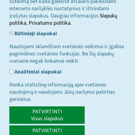
sutikimą bet kada galėsite atšaukti pakeisdami
interneto naršyklės nustatymus ir ištrindami
įrašytus slapukus. Daugiau informacijos
Slapukų
politika
;
Privatumo politika.
Būtinieji slapukai
Naudojami sklandžiam svetainės veikimui ir įgalina
pagrindines svetainės funkcijas. Be šių slapukų
svetainė negali tinkamai veikti.
Analitiniai slapukai
Renka statistinę informaciją apie svetainės
naudojimą ir naudojami Jūsų naršymo patirties
gerinimui.
PATVIRTINTI
Visus slapukus
PATVIRTINTI