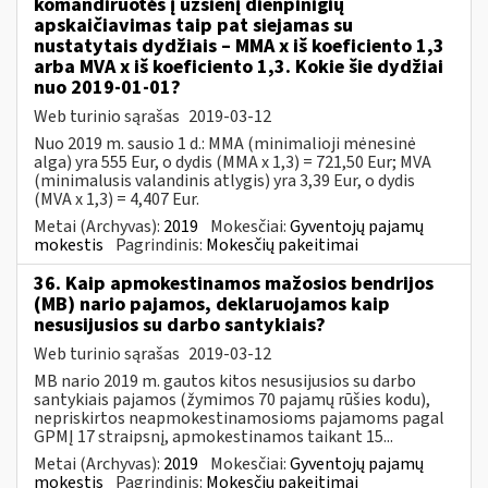
komandiruotės į užsienį dienpinigių
apskaičiavimas taip pat siejamas su
nustatytais dydžiais – MMA x iš koeficiento 1,3
arba MVA x iš koeficiento 1,3. Kokie šie dydžiai
nuo 2019-01-01?
Web turinio sąrašas
2019-03-12
Nuo 2019 m. sausio 1 d.: MMA (minimalioji mėnesinė
alga) yra 555 Eur, o dydis (MMA x 1,3) = 721,50 Eur; MVA
(minimalusis valandinis atlygis) yra 3,39 Eur, o dydis
(MVA x 1,3) = 4,407 Eur.
Metai (Archyvas):
2019
Mokesčiai:
Gyventojų pajamų
mokestis
Pagrindinis:
Mokesčių pakeitimai
36. Kaip apmokestinamos mažosios bendrijos
(MB) nario pajamos, deklaruojamos kaip
nesusijusios su darbo santykiais?
Web turinio sąrašas
2019-03-12
MB nario 2019 m. gautos kitos nesusijusios su darbo
santykiais pajamos (žymimos 70 pajamų rūšies kodu),
nepriskirtos neapmokestinamosioms pajamoms pagal
GPMĮ 17 straipsnį, apmokestinamos taikant 15...
Metai (Archyvas):
2019
Mokesčiai:
Gyventojų pajamų
mokestis
Pagrindinis:
Mokesčių pakeitimai