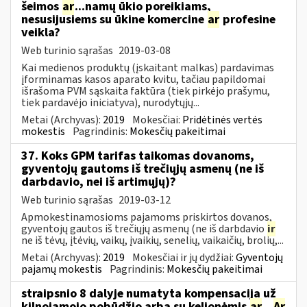
šeimos
ar
...namų ūkio poreikiams,
nesusijusiems su ūkine komercine
ar
profesine
veikla?
Web turinio sąrašas
2019-03-08
Kai medienos produktų (įskaitant malkas) pardavimas
įforminamas kasos aparato kvitu, tačiau papildomai
išrašoma PVM sąskaita faktūra (tiek pirkėjo prašymu,
tiek pardavėjo iniciatyva), nurodytųjų...
Metai (Archyvas):
2019
Mokesčiai:
Pridėtinės vertės
mokestis
Pagrindinis:
Mokesčių pakeitimai
37. Koks GPM tarifas taikomas dovanoms,
gyventojų gautoms iš trečiųjų asmenų (ne iš
darbdavio, nei iš artimųjų)?
Web turinio sąrašas
2019-03-12
Apmokestinamosioms pajamoms priskirtos dovanos,
gyventojų gautos iš trečiųjų asmenų (ne iš darbdavio
ir
ne iš tėvų, įtėvių, vaikų, įvaikių, senelių, vaikaičių, brolių,...
Metai (Archyvas):
2019
Mokesčiai ir jų dydžiai:
Gyventojų
pajamų mokestis
Pagrindinis:
Mokesčių pakeitimai
straipsnio 8 dalyje numatyta kompensacija už
kilnojamojo pobūdžio arba su kelionėmis
ar
...
Ar