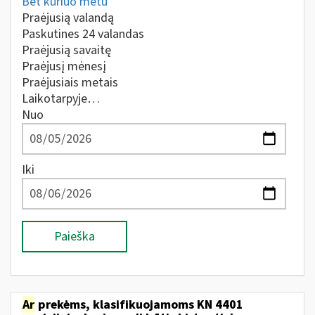
Bet kuriuo metu
Praėjusią valandą
Paskutines 24 valandas
Praėjusią savaitę
Praėjusį mėnesį
Praėjusiais metais
Laikotarpyje…
Nuo
Iki
Paieška
Ar
prekėms, klasifikuojamoms KN 4401