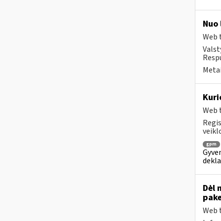
Nuo 
Web t
Valst
Respu
Metai
Kuri
Web t
Regis
veikl
gpm
Gyven
dekl
Dėl 
pake
Web t