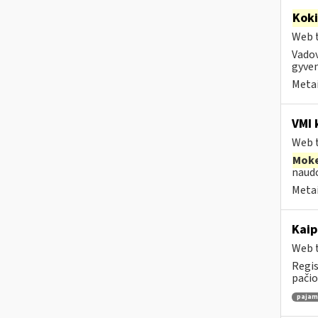
Kok
Web t
Vadov
gyven
Metai
VMI 
Web t
Moke
naudo
Metai
Kaip
Web t
Regis
pačio
pajamų