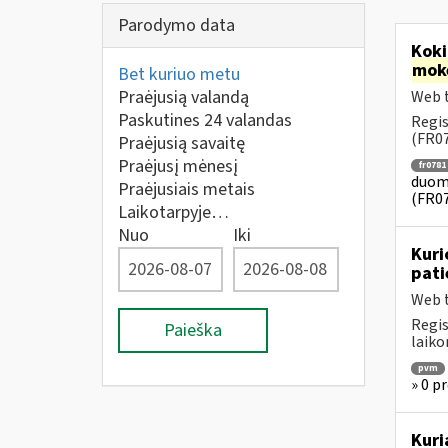
Parodymo data
Koki
mok
Bet kuriuo metu
Praėjusią valandą
Web t
Paskutines 24 valandas
Regis
(FR07
Praėjusią savaitę
Praėjusį mėnesį
fr0781
duome
Praėjusiais metais
(FR0
Laikotarpyje…
Nuo
Iki
Kuri
pati
Web t
Regis
Paieška
laiko
pvm
» 0 pr
Kuri