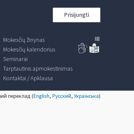
Prisijungti
Mokesčių žinynas
Mokesčių kalendorius
Seminarai
Tarptautinis apmokestinimas
Kontaktai / Apklausa
ний переклад (
English
,
Русский
,
Українська
)