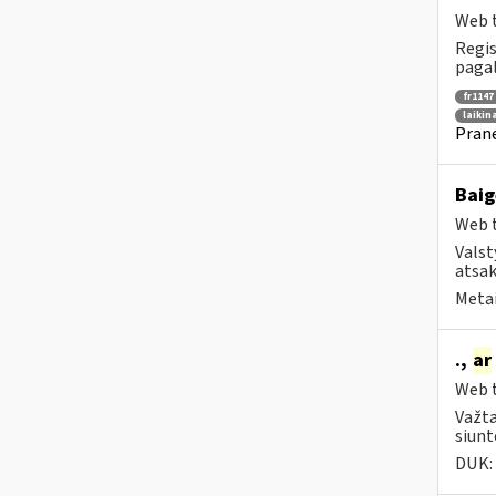
Web t
Regis
pagal
fr1147
laikin
Prane
Baig
Web t
Valst
atsak
Metai
.,
ar
Web t
Važta
siunt
DUK: