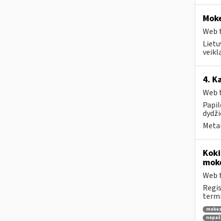
Moke
Web t
Lietu
veikl
4. K
Web t
Papi
dydži
Metai
Koki
moke
Web t
Regis
termi
mokes
nepaš