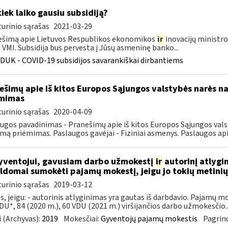
kiek laiko gausiu subsidiją?
urinio sąrašas
2021-03-29
šimą apie Lietuvos Respublikos ekonomikos
ir
inovacijų ministro
VMI. Subsidija bus pervesta į Jūsų asmeninę banko...
DUK - COVID-19 subsidijos savarankiškai dirbantiems
ešimų apie iš kitos Europos Sąjungos valstybės narės na
ėmimas
urinio sąrašas
2020-04-09
ugos pavadinimas - Pranešimų apie iš kitos Europos Sąjungos val
jimą priėmimas. Paslaugos gavėjai - Fiziniai asmenys. Paslaugos api
ventojui, gavusiam darbo užmokestį
ir
autorinį atlygi
ldomai sumokėti pajamų mokestį, jeigu jo tokių metin
urinio sąrašas
2019-03-12
s, jeigu: - autorinis atlyginimas yra gautas iš darbdavio. Pajamų 
DU*, 84 (2020 m.), 60 VDU (2021 m.) viršijančios darbo užmokesčio..
 (Archyvas):
2019
Mokesčiai:
Gyventojų pajamų mokestis
Pagrind