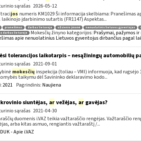
urinio sąrašas
2026-05-12
traci
jos
numeris KM1029 Ši informacija skelbiama: Pranešimas api
 laikinojo įdarbinimo sutartis (FR1147) Aspektas...
pranešimas
darbas lietuvoje
užsienio įmonė
nenuolatinis lietuvos gyventojas
Mokesčių žinyno kategorijos:
Prašymai, pažymos ir
as darbas lietuvoje
šimas apie nenuolatinius Lietuvos gyventojus dirbančius pagal lai
ėsi tolerancijos laikotarpis – nesąžiningų automobilių
urinio sąrašas
2021-09-01
ybinė
mokesčių
inspekcija (toliau – VMI) informuoja, kad rugsėjo 1 
omybės taikymu dėl Savininko deklaravimo kodo...
:
2021
Pagrindinis:
Naujiena
krovinio siuntėjas,
ar
vežėjas,
ar
gavėjas?
urinio sąrašas
2021-04-30
raščių duomenis i.VAZ teikia važtaraščio rengėjas. Važtaraščio ren
ėjas, arba kitas asmuo, rengiantis važtaraštį /...
DUK - Apie i.VAZ