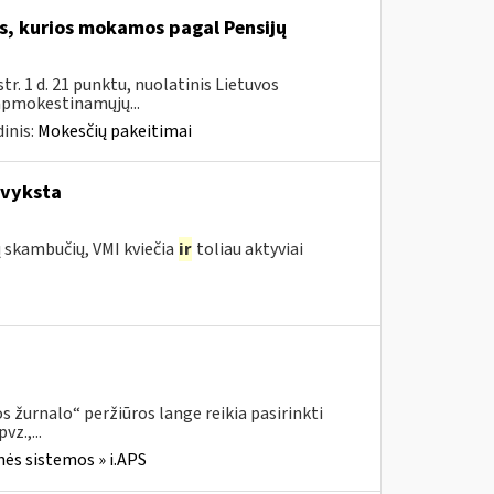
, kurios mokamos pagal Pensijų
. 1 d. 21 punktu, nuolatinis Lietuvos
 apmokestinamųjų...
inis:
Mokesčių pakeitimai
 vyksta
ų skambučių, VMI kviečia
ir
toliau aktyviai
 žurnalo“ peržiūros lange reikia pasirinkti
z.,...
nės sistemos » i.APS