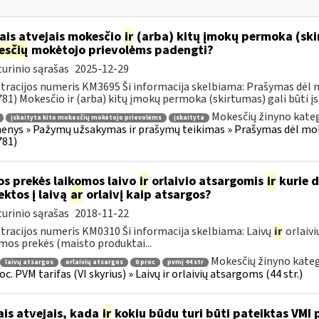
ais atvejais mokesčio
ir
(arba) kitų įmokų permoka (skirt
esčių
mokėtojo prievolėms padengti?
urinio sąrašas
2025-12-29
tracijos numeris KM3695 Ši informacija skelbiama: Prašymas dėl
81) Mokesčio ir (arba) kitų įmokų permoka (skirtumas) gali būti įsk
Mokesčių žinyno kateg
įskaityta kito mokesčių mokėtojo prievolėms
įskaityta
nys » Pažymų užsakymas ir prašymų teikimas » Prašymas dėl mo
781)
os prekės laikomos laivo
ir
orlaivio atsargomis
ir
kurie d
ektos į laivą
ar
orlaivį kaip atsargos?
urinio sąrašas
2018-11-22
tracijos numeris KM0310 Ši informacija skelbiama: Laivų
ir
orlaivi
mos prekės (maisto produktai...
Mokesčių žinyno kateg
laivų atsargos
orlaivių atsargos
0 proc
pvmį 44 str
oc. PVM tarifas (VI skyrius) » Laivų ir orlaivių atsargoms (44 str.)
ais atvejais, kada
ir
kokiu būdu turi būti pateiktas VMI