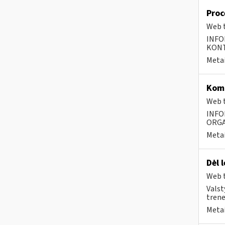
Proc
Web t
INFO
KONTA
Metai
Komp
Web t
INFO
ORGA
Metai
Dėl 
Web t
Valst
trener
Metai