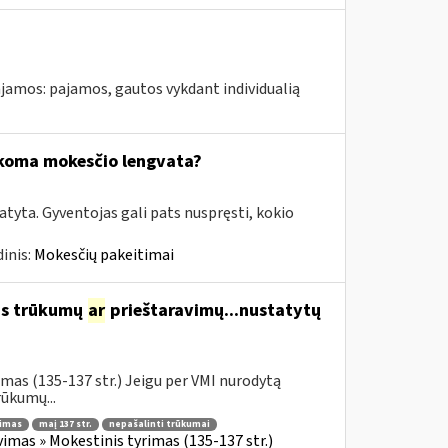
jamos: pajamos, gautos vykdant individualią
ikoma mokesčio lengvata?
tyta. Gyventojas gali pats nuspręsti, kokio
inis:
Mokesčių pakeitimai
us trūkumų
ar
prieštaravimų...nustatytų
mas (135-137 str.) Jeigu per VMI nurodytą
ūkumų...
nimas
maį 137 str.
nepašalinti trūkumai
imas » Mokestinis tyrimas (135-137 str.)