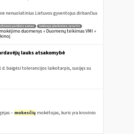
e nenuolatinius Lietuvos gyventojus dirbančius
užsienio juridinis asmuo
laikinojo įdarbinimo sutartis
 mokėjimo duomenys » Duomenų teikimas VMI »
kinoj
 pardavėjų lauks atsakomybė
d. baigėsi tolerancijos laikotarpis, susijęs su
gėjas –
mokesčių
mokėtojas, kuris yra krovinio