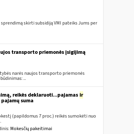
 sprendimą skirti subsidiją VMI pateiks Jums per
ujos transporto priemonės įsigijimą
stybės narės naujos transporto priemonės
būdinimas: ...
nimą, reikės deklaruoti...pajamas
ir
ių pajamų suma
mokestį (papildomus 7 proc.) reikės sumokėti nuo
.
inis:
Mokesčių pakeitimai