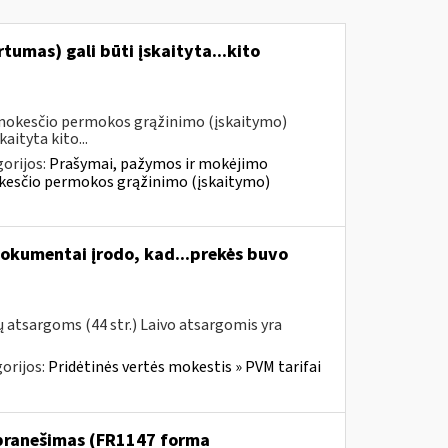
umas) gali būti įskaityta...kito
 mokesčio permokos grąžinimo (įskaitymo)
aityta kito...
orijos:
Prašymai, pažymos ir mokėjimo
kesčio permokos grąžinimo (įskaitymo)
okumentai įrodo, kad...prekės buvo
ų atsargoms (44 str.) Laivo atsargomis yra
orijos:
Pridėtinės vertės mokestis » PVM tarifai
 pranešimas (FR1147 forma