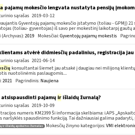
ia
pajamų mokesčio lengvata nustatyta pensijų įmokoms
urinio sąrašas
2019-03-12
aujantis Gyventojų pajamų mokesčio įstatymo (toliau - GPMĮ) 21 str
tojas (toliau- gyventojas) iš savo per mokestinį laikotarpį gautų
 (Archyvas):
2019
Mokesčiai:
Gyventojų pajamų mokestis
Pagrind
klientams atvėrė didmiesčių padalinius, registracija jau
urinio sąrašas
2021-06-14
sčių
konsultantai šiemet jau atsakė į daugiau nei milijoną klient
tis nuotolinėmis paslaugomis....
:
2021
Pagrindinis:
Naujiena
 atsispausdinti pajamų
ir
išlaidų žurnalą?
urinio sąrašas
2019-10-09
tracijos numeris KM2399 Ši informacija skelbiama: i.APS „Apskaitos
s naršyklės spausdinimo funkciją. Tai dažniausiai galima padaryti, pv
Mokesčių žinyno kategorijos:
VMI elektroni
 ir išlaidų apskaitos žurnalas