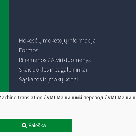
Mokesčių mokėtojų informacija
Formos
Rinkmenos / Atviri duomenys
Skaičiuoklės ir pagalbininkai
Sąskaitos ir įmokų kodai
Machine translation / VMI Машинный перевод / VMI Машин
Paieška