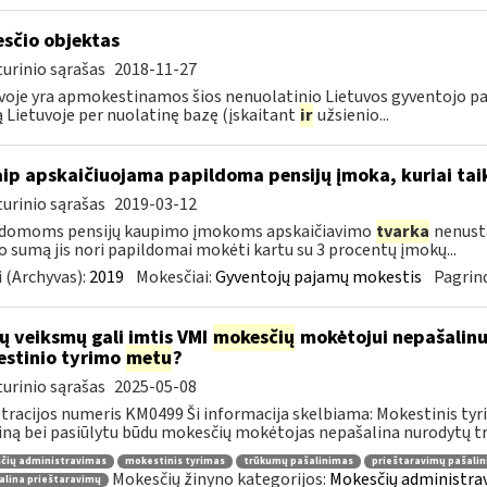
sčio objektas
urinio sąrašas
2018-11-27
voje yra apmokestinamos šios nenuolatinio Lietuvos gyventojo pa
ą Lietuvoje per nuolatinę bazę (įskaitant
ir
užsienio...
aip apskaičiuojama papildoma pensijų įmoka, kuriai ta
urinio sąrašas
2019-03-12
ldomoms pensijų kaupimo įmokoms apskaičiavimo
tvarka
nenusta
o sumą jis nori papildomai mokėti kartu su 3 procentų įmokų...
 (Archyvas):
2019
Mokesčiai:
Gyventojų pajamų mokestis
Pagrind
ų veiksmų gali imtis VMI
mokesčių
mokėtojui nepašalin
stinio tyrimo
metu
?
urinio sąrašas
2025-05-08
tracijos numeris KM0499 Ši informacija skelbiama: Mokestinis tyri
ną bei pasiūlytu būdu mokesčių mokėtojas nepašalina nurodytų tr
čių administravimas
mokestinis tyrimas
trūkumų pašalinimas
prieštaravimų pašali
Mokesčių žinyno kategorijos:
Mokesčių administrav
alina prieštaravimų