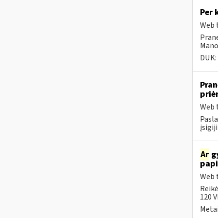
Per 
Web t
Prane
Mano 
DUK:
Pran
pri
Web t
Pasla
įsigi
Ar
gy
papi
Web t
Reikė
120 V
Metai