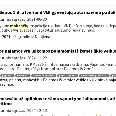
liepos 1 d. atveriami VMI gyventojų aptarnavimo padali
urinio sąrašas
2021-06-30
ybinė
mokesčių
inspekcija (toliau – VMI) informuoja, kad nuo liep
blikos Vyriausybės nustatytus saugumo reikalavimus...
:
2021
Pagrindinis:
Naujiena
os pajamos yra laikomos pajamomis iš žemės ūkio veikl
urinio sąrašas
2024-11-22
tracijos numeris KM0786 Ši informacija skelbiama: Pajamos / iš
os sudaro: Pajamų rūšys Komentaras Pajamos iš žemės...
pajamos
ūkininkas
žemės ūkio veikla
gpmį 2 str 33 p
žemės ūkio produktas
pas
tojų pajamų mokestis » Pajamos iš verslo/ veiklos » Ūkininko pajamos
aravimas
mokesčio už aplinkos teršimą sąvartyne šalinamomis atl
itimo
urinio sąrašas
2024-12-13