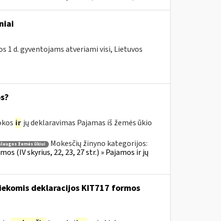
niai
os 1 d. gyventojams atveriami visi, Lietuvos
os?
mokos
ir
jų deklaravimas Pajamas iš žemės ūkio
Mokesčių žinyno kategorijos:
laugos žemės ūkiui
 (IV skyrius, 22, 23, 27 str.) » Pajamos ir jų
iekomis deklaracijos KIT717 formos