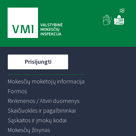
Prisijungti
Mokesčių mokėtojų informacija
Formos
Rinkmenos / Atviri duomenys
Skaičiuoklės ir pagalbininkai
Sąskaitos ir įmokų kodai
Mokesčių žinynas