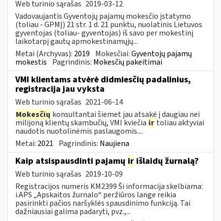
Web turinio sąrašas
2019-03-12
Vadovaujantis Gyventojų pajamų mokesčio įstatymo
(toliau - GPMĮ) 21 str. 1 d. 21 punktu, nuolatinis Lietuvos
gyventojas (toliau- gyventojas) iš savo per mokestinį
laikotarpį gautų apmokestinamųjų...
Metai (Archyvas):
2019
Mokesčiai:
Gyventojų pajamų
mokestis
Pagrindinis:
Mokesčių pakeitimai
VMI klientams atvėrė didmiesčių padalinius,
registracija jau vyksta
Web turinio sąrašas
2021-06-14
Mokesčių
konsultantai šiemet jau atsakė į daugiau nei
milijoną klientų skambučių, VMI kviečia
ir
toliau aktyviai
naudotis nuotolinėmis paslaugomis....
Metai:
2021
Pagrindinis:
Naujiena
Kaip atsispausdinti pajamų
ir
išlaidų žurnalą?
Web turinio sąrašas
2019-10-09
Registracijos numeris KM2399 Ši informacija skelbiama:
i.APS „Apskaitos žurnalo“ peržiūros lange reikia
pasirinkti pačios naršyklės spausdinimo funkciją. Tai
dažniausiai galima padaryti, pvz.,...