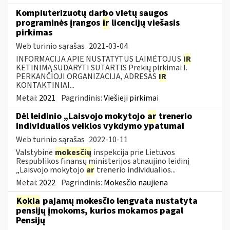
Kompiuterizuotų darbo vietų saugos
programinės įrangos
ir
licencijų viešasis
pirkimas
Web turinio sąrašas
2021-03-04
INFORMACIJA APIE NUSTATYTUS LAIMĖTOJUS
IR
KETINIMĄ SUDARYTI SUTARTIS Prekių pirkimai I.
PERKANČIOJI ORGANIZACIJA, ADRESAS
IR
KONTAKTINIAI...
Metai:
2021
Pagrindinis:
Viešieji pirkimai
Dėl leidinio „Laisvojo mokytojo
ar
trenerio
individualios veiklos vykdymo ypatumai
Web turinio sąrašas
2022-10-11
Valstybinė
mokesčių
inspekcija prie Lietuvos
Respublikos finansų ministerijos atnaujino leidinį
„Laisvojo mokytojo
ar
trenerio individualios...
Metai:
2022
Pagrindinis:
Mokesčio naujiena
Kokia
pajamų mokesčio lengvata nustatyta
pensijų įmokoms, kurios mokamos pagal
Pensijų