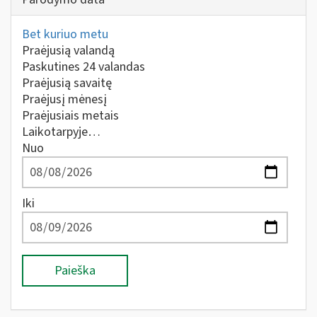
Bet kuriuo metu
Praėjusią valandą
Paskutines 24 valandas
Praėjusią savaitę
Praėjusį mėnesį
Praėjusiais metais
Laikotarpyje…
Nuo
Iki
Paieška