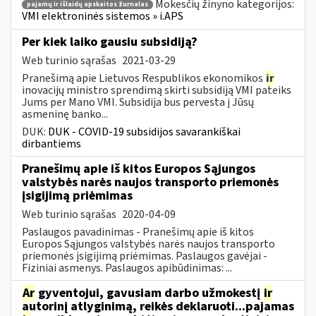
Mokesčių žinyno kategorijos:
pajamų ir išlaidų apskaitos žurnalas
VMI elektroninės sistemos » i.APS
Per kiek laiko gausiu subsidiją?
Web turinio sąrašas
2021-03-29
Pranešimą apie Lietuvos Respublikos ekonomikos
ir
inovacijų ministro sprendimą skirti subsidiją VMI pateiks
Jums per Mano VMI. Subsidija bus pervesta į Jūsų
asmeninę banko...
DUK:
DUK - COVID-19 subsidijos savarankiškai
dirbantiems
Pranešimų apie iš kitos Europos Sąjungos
valstybės narės naujos transporto priemonės
įsigijimą priėmimas
Web turinio sąrašas
2020-04-09
Paslaugos pavadinimas - Pranešimų apie iš kitos
Europos Sąjungos valstybės narės naujos transporto
priemonės įsigijimą priėmimas. Paslaugos gavėjai -
Fiziniai asmenys. Paslaugos apibūdinimas: ...
Ar
gyventojui, gavusiam darbo užmokestį
ir
autorinį atlyginimą, reikės deklaruoti...pajamas