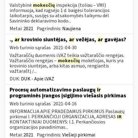
Valstybinė
mokesčių
inspekcija (toliau – VMI)
informuoja, kad rugsėjo 1 d. baigėsi tolerancijos
laikotarpis, susijęs su atsakomybės taikymu dėl
Savininko deklaravimo kodo...
Metai:
2021
Pagrindinis:
Naujiena
.,
ar
krovinio siuntėjas,
ar
vežėjas,
ar
gavėjas?
Web turinio sąrašas
2021-04-30
Važtaraščių duomenis i.VAZ teikia važtaraščio rengėjas.
Važtaraščio rengėjas –
mokesčių
mokėtojas, kuris yra
krovinio siuntėjas, arba kitas asmuo, rengiantis
važtaraštį /...
DUK:
DUK - Apie i.VAZ
Procesų automatizavimo paslaugų
ir
programinės įrangos įsigijimo viešasis pirkimas
Web turinio sąrašas
2021-04-16
INFORMACIJA APIE PRADEDAMUS PIRKIMUS Paslaugų
pirkimai I. PERKANČIOJI ORGANIZACIJA, ADRESAS
IR
KONTAKTINIAI DUOMENYS: I.1. Perkančiosios
organizacijos pavadinimas...
Metai:
2021
Pagrindinis:
Viešieji pirkimai