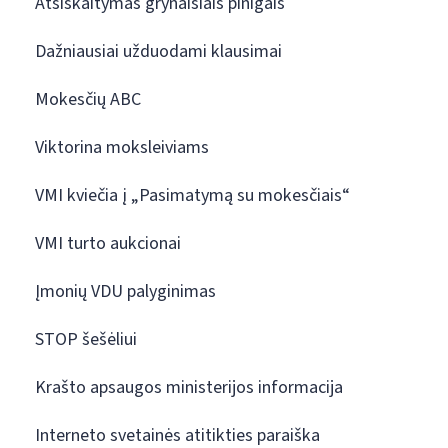
Atsiskaitymas grynaisiais pinigais
Dažniausiai užduodami klausimai
Mokesčių ABC
Viktorina moksleiviams
VMI kviečia į „Pasimatymą su mokesčiais“
VMI turto aukcionai
Įmonių VDU palyginimas
STOP šešėliui
Krašto apsaugos ministerijos informacija
Interneto svetainės atitikties paraiška