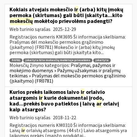
Kokiais atvejais mokesčio
ir
(arba) kitų įmokų
permoka (skirtumas) gali būti įskaityta...kito
mokesčių
mokėtojo prievolėms padengti?
Web turinio sąrašas
2025-12-29
Registracijos numeris KM3695 Ši informacija skelbiama:
Prašymas dėl mokesčio permokos grąžinimo
(įskaitymo) (FR0781) Mokesčio ir (arba) kitų įmokų
permoka (skirtumas) gali būti įskaityta kito...
fr0781
įskaityta kito mokesčių mokėtojo prievolėms
įskaityta
Mokesčių žinyno kategorijos:
Prašymai, pažymos ir
mokėjimo duomenys » Pažymų užsakymas ir prašymų
teikimas » Prašymas dėl mokesčio permokos grąžinimo
(įskaitymo) (FR0781)
Kurios prekės laikomos laivo
ir
orlaivio
atsargomis
ir
kurie dokumentai įrodo,
kad...prekės buvo patiektos į laivą
ar
orlaivį
kaip atsargos?
Web turinio sąrašas
2018-11-22
Registracijos numeris KM0310 Ši informacija skelbiama:
Laivų
ir
orlaivių atsargoms (44 str.) Laivo atsargomis yra
laikomos prekės (maisto produktai...