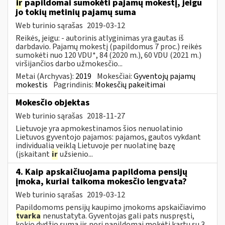
ir
papildomai sumokėti pajamų mokestį, jeigu
jo tokių metinių pajamų suma
Web turinio sąrašas
2019-03-12
Reikės, jeigu: - autorinis atlyginimas yra gautas iš
darbdavio. Pajamų mokestį (papildomus 7 proc.) reikės
sumokėti nuo 120 VDU*, 84 (2020 m.), 60 VDU (2021 m.)
viršijančios darbo užmokesčio...
Metai (Archyvas):
2019
Mokesčiai:
Gyventojų pajamų
mokestis
Pagrindinis:
Mokesčių pakeitimai
Mokesčio objektas
Web turinio sąrašas
2018-11-27
Lietuvoje yra apmokestinamos šios nenuolatinio
Lietuvos gyventojo pajamos: pajamos, gautos vykdant
individualią veiklą Lietuvoje per nuolatinę bazę
(įskaitant
ir
užsienio...
4. Kaip apskaičiuojama papildoma pensijų
įmoka, kuriai taikoma mokesčio lengvata?
Web turinio sąrašas
2019-03-12
Papildomoms pensijų kaupimo įmokoms apskaičiavimo
tvarka
nenustatyta. Gyventojas gali pats nuspręsti,
kokio dydžio sumą jis nori papildomai mokėti kartu su 3