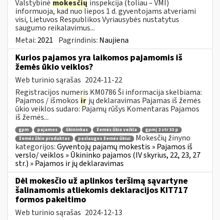
Valstybinė
mokesčių
inspekcija (toliau – VMI)
informuoja, kad nuo liepos 1 d. gyventojams atveriami
visi, Lietuvos Respublikos Vyriausybės nustatytus
saugumo reikalavimus...
Metai:
2021
Pagrindinis:
Naujiena
Kurios pajamos yra laikomos pajamomis iš
žemės ūkio veiklos?
Web turinio sąrašas
2024-11-22
Registracijos numeris KM0786 Ši informacija skelbiama:
Pajamos / išmokos
ir
jų deklaravimas Pajamas iš žemės
ūkio veiklos sudaro: Pajamų rūšys Komentaras Pajamos
iš žemės...
gpm
pajamos
ūkininkas
žemės ūkio veikla
gpmį 2 str 33 p
Mokesčių žinyno
žemės ūkio produktas
paslaugos žemės ūkiui
kategorijos:
Gyventojų pajamų mokestis » Pajamos iš
verslo/ veiklos » Ūkininko pajamos (IV skyrius, 22, 23, 27
str.) » Pajamos ir jų deklaravimas
Dėl mokesčio už aplinkos teršimą sąvartyne
šalinamomis atliekomis deklaracijos KIT717
formos pakeitimo
Web turinio sąrašas
2024-12-13