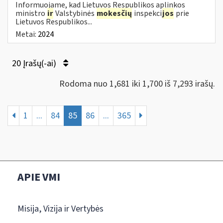
Informuojame, kad Lietuvos Respublikos aplinkos
ministro
ir
Valstybinės
mokesčių
inspekci
jos
prie
Lietuvos Respublikos...
Metai:
2024
20 Įrašų(-ai)
Rodoma nuo 1,681 iki 1,700 iš 7,293 irašų.
1
...
84
85
86
...
365
APIE VMI
Misija, Vizija ir Vertybės