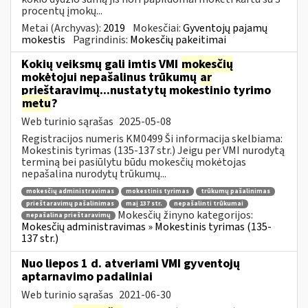
procentų įmokų...
Metai (Archyvas):
2019
Mokesčiai:
Gyventojų pajamų
mokestis
Pagrindinis:
Mokesčių pakeitimai
Kokių veiksmų gali imtis VMI
mokesčių
mokėtojui nepašalinus trūkumų
ar
prieštaravimų...nustatytų mokestinio tyrimo
metu
?
Web turinio sąrašas
2025-05-08
Registracijos numeris KM0499 Ši informacija skelbiama:
Mokestinis tyrimas (135-137 str.) Jeigu per VMI nurodytą
terminą bei pasiūlytu būdu mokesčių mokėtojas
nepašalina nurodytų trūkumų...
mokesčių administravimas
mokestinis tyrimas
trūkumų pašalinimas
prieštaravimų pašalinimas
maį 137 str.
nepašalinti trūkumai
Mokesčių žinyno kategorijos:
nepašalina prieštaravimų
Mokesčių administravimas » Mokestinis tyrimas (135-
137 str.)
Nuo liepos 1 d. atveriami VMI gyventojų
aptarnavimo padaliniai
Web turinio sąrašas
2021-06-30