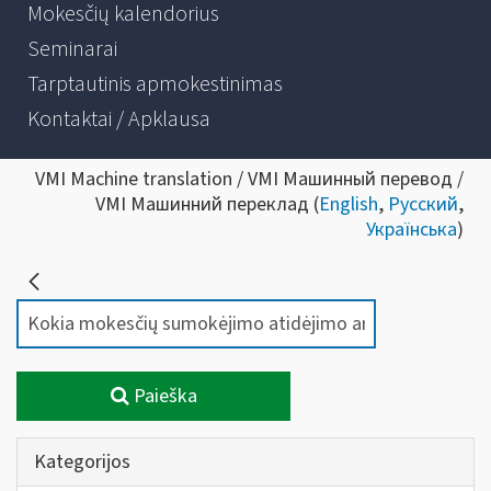
Mokesčių kalendorius
Seminarai
Tarptautinis apmokestinimas
Kontaktai / Apklausa
VMI Machine translation / VMI Машинный перевод /
VMI Машинний переклад (
English
,
Русский
,
Українська
)
Paieška
Kategorijos