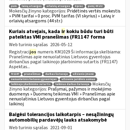
pvm
laivų atsargos
orlaivių atsargos
0 proc
pvmį 44 str
Mokesčių žinyno kategorijos:
Pridėtinės vertės mokestis
» PVM tarifai » 0 proc. PVM tarifas (VI skyrius) » Laivų ir
orlaivių atsargoms (44 str.)
Kuriais atvejais, kada
ir
kokiu būdu turi būti
pateiktas VMI pranešimas (FR1147 forma
Web turinio sąrašas
2026-05-12
Registraci
jos
numeris KM1029 Ši informacija skelbiama:
Pranešimas apie nenuolatinius Lietuvos gyventojus
dirbančius pagal laikinojo įdarbinimo sutartis (FR1147)
Aspektas...
fr1147
pranešimas
darbas lietuvoje
užsienio įmonė
nenuolatinis lietuvos gyventojas
užsienio juridinis asmuo
Mokesčių
laikinojo įdarbinimo sutartis
laikinas darbas lietuvoje
žinyno kategorijos:
Prašymai, pažymos ir mokėjimo
duomenys » Duomenų teikimas VMI » Pranešimas apie
nenuolatinius Lietuvos gyventojus dirbančius pagal
laikinoj
Baigėsi tolerancijos laikotarpis – nesąžiningų
automobilių pardavėjų lauks atsakomybė
Web turinio sąrašas
2021-09-01