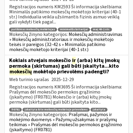
Registracijos numeris KM2593 Ši informacija skelbiama:
Minimalūs patikimo mokesčių mokėtojo kriterijai (40-1
str.) Individualia veikla užsiimantis fizinis asmuo veiklą
gali vykdyti tiek pagal...
patikimas mokesčių mokėtojas
minimalūs kriterijai
maį 40-1 str.
Mokesčių žinyno kategorijos:
Mokesčių administravimas
» Mokesčių administratoriaus ir mokesčių mokėtojo
teisės ir pareigos (32-42 s » Minimalūs patikimo
mokesčių mokėtojo kriterijai (40-1 str.)
Kokiais atvejais mokesčio
ir
(arba) kitų įmokų
permoka (skirtumas) gali būti įskaityta...kito
mokesčių
mokėtojo prievolėms padengti?
Web turinio sąrašas
2025-12-29
Registracijos numeris KM3695 Ši informacija skelbiama:
Prašymas dėl mokesčio permokos grąžinimo
(įskaitymo) (FR0781) Mokesčio ir (arba) kitų įmokų
permoka (skirtumas) gali būti įskaityta kito...
fr0781
įskaityta kito mokesčių mokėtojo prievolėms
įskaityta
Mokesčių žinyno kategorijos:
Prašymai, pažymos ir
mokėjimo duomenys » Pažymų užsakymas ir prašymų
teikimas » Prašymas dėl mokesčio permokos grąžinimo
(įskaitymo) (FR0781)