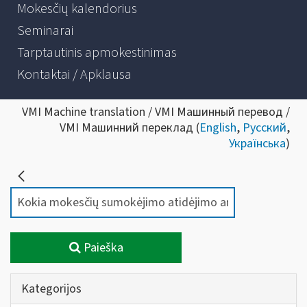
Mokesčių kalendorius
Seminarai
Tarptautinis apmokestinimas
Kontaktai / Apklausa
VMI Machine translation / VMI Машинный перевод /
VMI Машинний переклад (
English
,
Русский
,
Українська
)
Paieška
Kategorijos