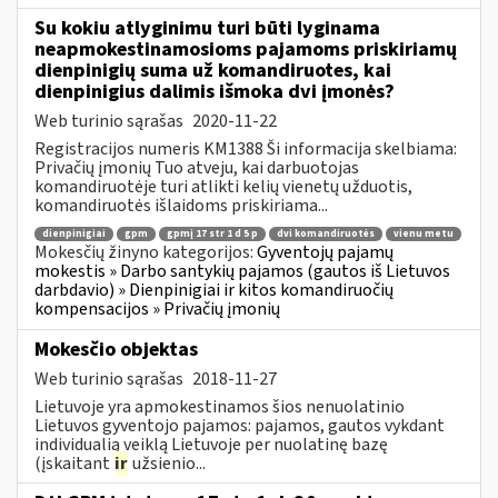
Su kokiu atlyginimu turi būti lyginama
neapmokestinamosioms pajamoms priskiriamų
dienpinigių suma už komandiruotes, kai
dienpinigius dalimis išmoka dvi įmonės?
Web turinio sąrašas
2020-11-22
Registracijos numeris KM1388 Ši informacija skelbiama:
Privačių įmonių Tuo atveju, kai darbuotojas
komandiruotėje turi atlikti kelių vienetų užduotis,
komandiruotės išlaidoms priskiriama...
dienpinigiai
gpm
gpmį 17 str 1 d 5 p
dvi komandiruotės
vienu metu
Mokesčių žinyno kategorijos:
Gyventojų pajamų
mokestis » Darbo santykių pajamos (gautos iš Lietuvos
darbdavio) » Dienpinigiai ir kitos komandiruočių
kompensacijos » Privačių įmonių
Mokesčio objektas
Web turinio sąrašas
2018-11-27
Lietuvoje yra apmokestinamos šios nenuolatinio
Lietuvos gyventojo pajamos: pajamos, gautos vykdant
individualią veiklą Lietuvoje per nuolatinę bazę
(įskaitant
ir
užsienio...