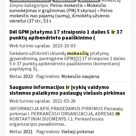
Mokesčių
išmokos užsienio vienetui
atlikėjų veikla
sporto veikla
žinyno kategorijos:
Pelno mokestis » Mokesčio
sumokėjimas ir grąžinimas (PMĮ X skyrius) » Pelno
mokestis nuo pajamų (sumų), išmokėtų užsienio
vienetui (37 str., 53 s
Dėl GPM įstatymo 17 straipsnio 1 dalies 5
ir
37
punktų apibendrinto paaiškinimo (
Web turinio sąrašas
2023-10-03
Siekdami užtikrinti sklandų
mokesčių
įstatymų
įgyvendinimą, parengėme GPMĮ[1] 17 straipsnio 1 dalies
5 ir 37 punktų apibendrinto paaiškinimo (komentaro)
papildymą. Šį...
Metai:
2023
Pagrindinis:
Mokesčio naujiena
Saugumo informacijos
ir
įvykių valdymo
sistemos palaikymo paslaugų viešasis pirkimas
Web turinio sąrašas
2021-03-26
INFORMACIJA APIE PRADEDAMUS PIRKIMUS Paslaugų
pirkimai I. PERKANČIOJI ORGANIZACIJA, ADRESAS
IR
KONTAKTINIAI DUOMENYS: I.1. Perkančiosios
organizacijos pavadinimas...
Metai:
2021
Pagrindinis:
Viešieji pirkimai