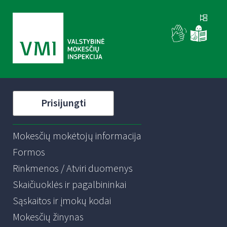
Prisijungti
Mokesčių mokėtojų informacija
Formos
Rinkmenos / Atviri duomenys
Skaičiuoklės ir pagalbininkai
Sąskaitos ir įmokų kodai
Mokesčių žinynas