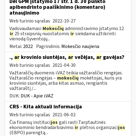
Dėl GPM įstatymo 17 str. 1 d. 30 punkto
apibendrinto paaiškinimo (komentaro)
atnaujinimo
Web turinio sąrašas
2022-10-27
Vadovaudamasi
Mokesčių
administravimo įstatymo 12
ir
25 straipsnių nuostatomis
ir
siekdama užtikrinti
vienodą Gyventojų...
Metai:
2022
Pagrindinis:
Mokesčio naujiena
.,
ar
krovinio siuntėjas,
ar
vežėjas,
ar
gavėjas?
Web turinio sąrašas
2021-04-30
Važtaraščių duomenis i.VAZ teikia važtaraščio rengėjas.
Važtaraščio rengėjas –
mokesčių
mokėtojas, kuris yra
krovinio siuntėjas, arba kitas asmuo, rengiantis
važtaraštį /...
DUK:
DUK - Apie i.VAZ
CRS - Kita aktuali informacija
Web turinio sąrašas
2021-06-02
Čia finansų instituci
jos
gali rasti Tarptautinės
ekonominio bendradarbiavimo
ir
plėtros organizaci
jos
(EBPO) parengtą...