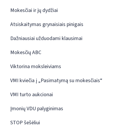
Mokesčiai ir jų dydžiai
Atsiskaitymas grynaisiais pinigais
Dažniausiai užduodami klausimai
Mokesčių ABC
Viktorina moksleiviams
VMI kviečia į „Pasimatymą su mokesčiais“
VMI turto aukcionai
Įmonių VDU palyginimas
STOP šešėliui