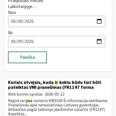
Praėjusiais metais
Laikotarpyje…
Nuo
Iki
Paieška
Kuriais atvejais, kada
ir
kokiu būdu turi būti
pateiktas VMI pranešimas (FR1147 forma
Web turinio sąrašas
2026-05-12
Registraci
jos
numeris KM1029 Ši informacija skelbiama:
Pranešimas apie nenuolatinius Lietuvos gyventojus
dirbančius pagal laikinojo įdarbinimo sutartis (FR1147)
Aspektas...