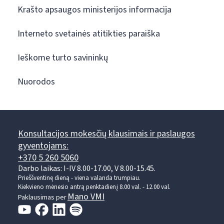
Krašto apsaugos ministerijos informacija
Interneto svetainės atitikties paraiška
Ieškome turto savininkų
Nuorodos
Konsultacijos mokesčių klausimais ir paslaugos
gyventojams:
+370 5 260 5060
Darbo laikas: I-IV 8.00-17.00, V 8.00-15.45.
Prieššventinę dieną - viena valanda trumpiau.
Kiekvieno mėnesio antrą penktadienį 8.00 val. - 12.00 val.
Mano VMI
Paklausimas per