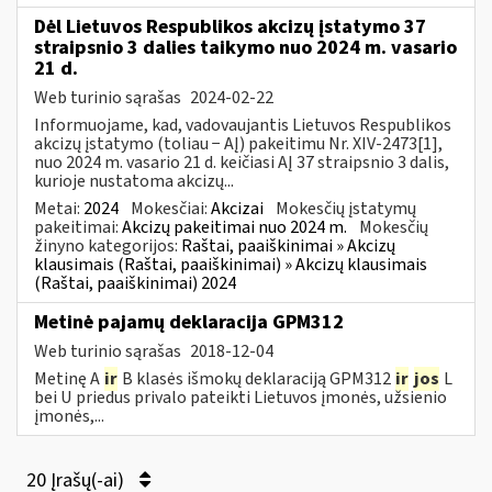
Dėl Lietuvos Respublikos akcizų įstatymo 37
straipsnio 3 dalies taikymo nuo 2024 m. vasario
21 d.
Web turinio sąrašas
2024-02-22
Informuojame, kad, vadovaujantis Lietuvos Respublikos
akcizų įstatymo (toliau − AĮ) pakeitimu Nr. XIV-2473[1],
nuo 2024 m. vasario 21 d. keičiasi AĮ 37 straipsnio 3 dalis,
kurioje nustatoma akcizų...
Metai:
2024
Mokesčiai:
Akcizai
Mokesčių įstatymų
pakeitimai:
Akcizų pakeitimai nuo 2024 m.
Mokesčių
žinyno kategorijos:
Raštai, paaiškinimai » Akcizų
klausimais (Raštai, paaiškinimai) » Akcizų klausimais
(Raštai, paaiškinimai) 2024
Metinė pajamų deklaracija GPM312
Web turinio sąrašas
2018-12-04
Metinę A
ir
B klasės išmokų deklaraciją GPM312
ir
jos
L
bei U priedus privalo pateikti Lietuvos įmonės, užsienio
įmonės,...
20 Įrašų(-ai)