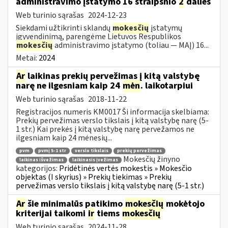
administravimo įstatymo 16 straipsnio
2
dalies
Web turinio sąrašas
2024-12-23
Siekdami užtikrinti sklandų
mokesčių
įstatymų
įgyvendinimą, parengėme Lietuvos Respublikos
mokesčių
administravimo įstatymo (toliau — MAĮ) 16...
Metai:
2024
Ar
laikinas prekių pervežimas į kitą valstybę
narę ne ilgesniam kaip 24
mėn
. laikotarpiui
Web turinio sąrašas
2018-11-22
Registracijos numeris KM0017 Ši informacija skelbiama:
Prekių pervežimas verslo tikslais į kitą valstybę narę (5-
1 str.) Kai prekės į kitą valstybę narę pervežamos ne
ilgesniam kaip 24 mėnesių...
pvm
pvmį 5-1 str
verslo tikslais
prekių pervežimas
Mokesčių žinyno
laikinas išvežimas
laikinasis įvežimas
kategorijos:
Pridėtinės vertės mokestis » Mokesčio
objektas (I skyrius) » Prekių tiekimas » Prekių
pervežimas verslo tikslais į kitą valstybę narę (5-1 str.)
Ar
šie minimalūs patikimo
mokesčių
mokėtojo
kriterijai taikomi
ir
tiems
mokesčių
Web turinio sąrašas
2024-11-28