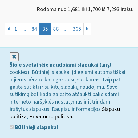
Rodoma nuo 1,681 iki 1,700 iš 7,293 irašų.
1
...
84
85
86
...
365
Uždaryti
Šioje svetainėje naudojami slapukai
(angl.
cookies). Būtinieji slapukai įdiegiami automatiškai
ir jiems nėra reikalingas Jūsų sutikimas. Taip pat
galite sutikti ir su kitų slapukų naudojimu. Savo
sutikimą bet kada galėsite atšaukti pakeisdami
interneto naršyklės nustatymus ir ištrindami
įrašytus slapukus. Daugiau informacijos
Slapukų
politika
;
Privatumo politika.
Būtinieji slapukai