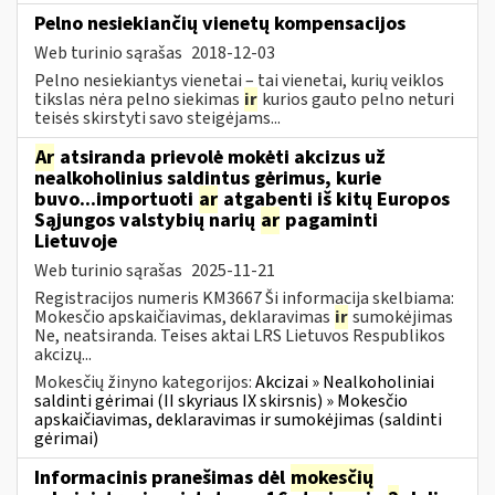
Pelno nesiekiančių vienetų kompensacijos
Web turinio sąrašas
2018-12-03
Pelno nesiekiantys vienetai – tai vienetai, kurių veiklos
tikslas nėra pelno siekimas
ir
kurios gauto pelno neturi
teisės skirstyti savo steigėjams...
Ar
atsiranda prievolė mokėti akcizus už
nealkoholinius saldintus gėrimus, kurie
buvo...importuoti
ar
atgabenti iš kitų Europos
Sąjungos valstybių narių
ar
pagaminti
Lietuvoje
Web turinio sąrašas
2025-11-21
Registracijos numeris KM3667 Ši informacija skelbiama:
Mokesčio apskaičiavimas, deklaravimas
ir
sumokėjimas
Ne, neatsiranda. Teises aktai LRS Lietuvos Respublikos
akcizų...
Mokesčių žinyno kategorijos:
Akcizai » Nealkoholiniai
saldinti gėrimai (II skyriaus IX skirsnis) » Mokesčio
apskaičiavimas, deklaravimas ir sumokėjimas (saldinti
gėrimai)
Informacinis pranešimas dėl
mokesčių