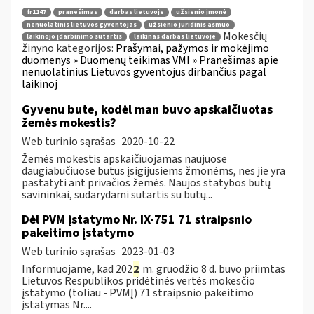
fr1147
pranešimas
darbas lietuvoje
užsienio įmonė
nenuolatinis lietuvos gyventojas
užsienio juridinis asmuo
Mokesčių
laikinojo įdarbinimo sutartis
laikinas darbas lietuvoje
žinyno kategorijos:
Prašymai, pažymos ir mokėjimo
duomenys » Duomenų teikimas VMI » Pranešimas apie
nenuolatinius Lietuvos gyventojus dirbančius pagal
laikinoj
Gyvenu bute, kodėl man buvo apskaičiuotas
žemės mokestis?
Web turinio sąrašas
2020-10-22
Žemės mokestis apskaičiuojamas naujuose
daugiabučiuose butus įsigijusiems žmonėms, nes jie yra
pastatyti ant privačios žemės. Naujos statybos butų
savininkai, sudarydami sutartis su butų...
Dėl PVM įstatymo Nr. IX-751 71 straipsnio
pakeitimo įstatymo
Web turinio sąrašas
2023-01-03
Informuojame, kad 202
2
m. gruodžio 8 d. buvo priimtas
Lietuvos Respublikos pridėtinės vertės mokesčio
įstatymo (toliau ­- PVMĮ) 71 straipsnio pakeitimo
įstatymas Nr....