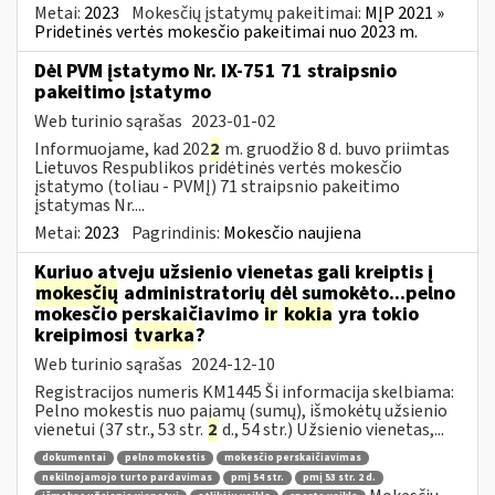
Metai:
2023
Mokesčių įstatymų pakeitimai:
MĮP 2021 »
Pridetinės vertės mokesčio pakeitimai nuo 2023 m.
Dėl PVM įstatymo Nr. IX-751 71 straipsnio
pakeitimo įstatymo
Web turinio sąrašas
2023-01-02
Informuojame, kad 202
2
m. gruodžio 8 d. buvo priimtas
Lietuvos Respublikos pridėtinės vertės mokesčio
įstatymo (toliau ­- PVMĮ) 71 straipsnio pakeitimo
įstatymas Nr....
Metai:
2023
Pagrindinis:
Mokesčio naujiena
Kuriuo atveju užsienio vienetas gali kreiptis į
mokesčių
administratorių dėl sumokėto...pelno
mokesčio perskaičiavimo
ir
kokia
yra tokio
kreipimosi
tvarka
?
Web turinio sąrašas
2024-12-10
Registracijos numeris KM1445 Ši informacija skelbiama:
Pelno mokestis nuo pajamų (sumų), išmokėtų užsienio
vienetui (37 str., 53 str.
2
d., 54 str.) Užsienio vienetas,...
dokumentai
pelno mokestis
mokesčio perskaičiavimas
nekilnojamojo turto pardavimas
pmį 54 str.
pmį 53 str. 2 d.