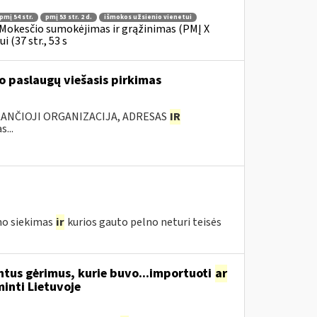
pmį 54 str.
pmį 53 str. 2 d.
išmokos užsienio vienetui
Mokesčio sumokėjimas ir grąžinimas (PMĮ X
 (37 str., 53 s
 paslaugų viešasis pirkimas
KANČIOJI ORGANIZACIJA, ADRESAS
IR
...
lno siekimas
ir
kurios gauto pelno neturi teisės
ntus gėrimus, kurie buvo...importuoti
ar
nti Lietuvoje