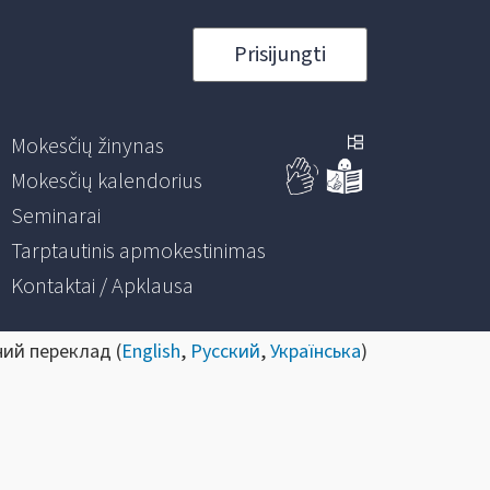
Prisijungti
Mokesčių žinynas
Mokesčių kalendorius
Seminarai
Tarptautinis apmokestinimas
Kontaktai / Apklausa
ний переклад (
English
,
Русский
,
Українська
)