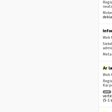
Regis
neats
Mokes
dekla
Info
Web t
Siekd
admin
Metai
Ar
la
Web t
Regis
Kai p
pvm
vertė
(5-1 s