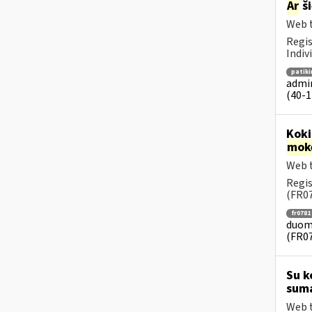
Ar
ši
Web t
Regis
Indiv
patik
admin
(40-1 
Koki
mok
Web t
Regis
(FR07
fr0781
duome
(FR0
Su k
suma
Web t