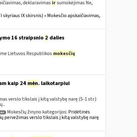
aičiavimas, deklaravimas
ir
sumokėjimas Ne,
II skyriaus IX skirsnis) » Mokesčio apskaičiavimas,
ymo 16 straipsnio
2
dalies
ėme Lietuvos Respublikos
mokesčių
iam kaip 24
mėn
. laikotarpiui
 verslo tikslais į kitą valstybę narę (5-1 str.)
...
Mokesčių žinyno kategorijos:
Pridėtinės
mas
ų pervežimas verslo tikslais į kitą valstybę narę