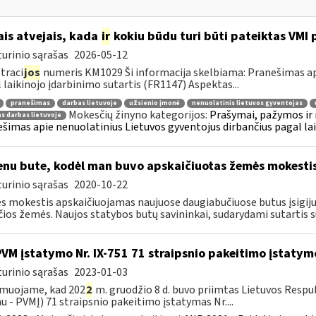
ais atvejais, kada
ir
kokiu būdu turi būti pateiktas VMI
urinio sąrašas
2026-05-12
traci
jos
numeris KM1029 Ši informacija skelbiama: Pranešimas api
 laikinojo įdarbinimo sutartis (FR1147) Aspektas...
pranešimas
darbas lietuvoje
užsienio įmonė
nenuolatinis lietuvos gyventojas
Mokesčių žinyno kategorijos:
Prašymai, pažymos ir
as darbas lietuvoje
šimas apie nenuolatinius Lietuvos gyventojus dirbančius pagal lai
nu bute, kodėl man buvo apskaičiuotas žemės mokesti
urinio sąrašas
2020-10-22
 mokestis apskaičiuojamas naujuose daugiabučiuose butus įsigiju
čios žemės. Naujos statybos butų savininkai, sudarydami sutartis su
PVM įstatymo Nr. IX-751 71 straipsnio pakeitimo įstatym
urinio sąrašas
2023-01-03
rmuojame, kad 202
2
m. gruodžio 8 d. buvo priimtas Lietuvos Respu
au ­- PVMĮ) 71 straipsnio pakeitimo įstatymas Nr....