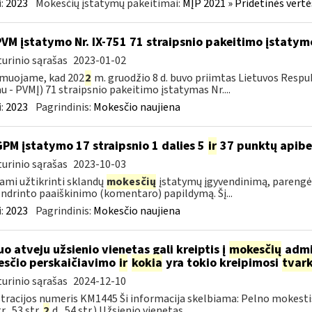
:
2023
Mokesčių įstatymų pakeitimai:
MĮP 2021 » Pridetinės vert
PVM įstatymo Nr. IX-751 71 straipsnio pakeitimo įstatym
urinio sąrašas
2023-01-02
rmuojame, kad 202
2
m. gruodžio 8 d. buvo priimtas Lietuvos Respu
au ­- PVMĮ) 71 straipsnio pakeitimo įstatymas Nr....
:
2023
Pagrindinis:
Mokesčio naujiena
GPM įstatymo 17 straipsnio 1 dalies 5
ir
37 punktų apibe
urinio sąrašas
2023-10-03
ami užtikrinti sklandų
mokesčių
įstatymų įgyvendinimą, parengėm
ndrinto paaiškinimo (komentaro) papildymą. Šį...
:
2023
Pagrindinis:
Mokesčio naujiena
uo atveju užsienio vienetas gali kreiptis į
mokesčių
admin
sčio perskaičiavimo
ir
kokia
yra tokio kreipimosi
tvar
urinio sąrašas
2024-12-10
tracijos numeris KM1445 Ši informacija skelbiama: Pelno mokesti
r., 53 str.
2
d., 54 str.) Užsienio vienetas,...