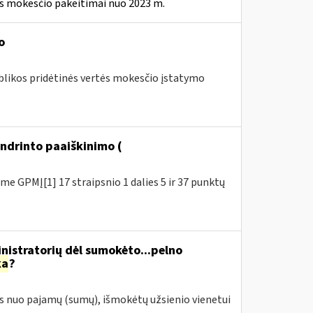
ės mokesčio pakeitimai nuo 2023 m.
o
blikos pridėtinės vertės mokesčio įstatymo
ndrinto paaiškinimo (
e GPMĮ[1] 17 straipsnio 1 dalies 5 ir 37 punktų
istratorių dėl sumokėto...pelno
ka
?
s nuo pajamų (sumų), išmokėtų užsienio vienetui