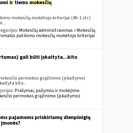
komi
ir
tiems
mokesčių
imo mokesčių mokėtojo kriterijai (40-1 str.)
...
egorijos:
Mokesčių administravimas » Mokesčių
inimalūs patikimo mokesčių mokėtojo kriterijai
umas) gali būti įskaityta...kito
 mokesčio permokos grąžinimo (įskaitymo)
aityta kito...
orijos:
Prašymai, pažymos ir mokėjimo
kesčio permokos grąžinimo (įskaitymo)
oms pajamoms priskiriamų dienpinigių
i įmonės?