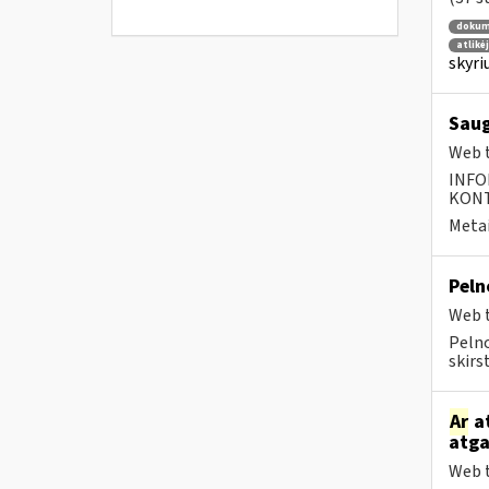
dokum
atlikė
skyri
Saug
Web t
INFO
KONTA
Metai
Peln
Web t
Pelno
skirs
Ar
at
atga
Web t