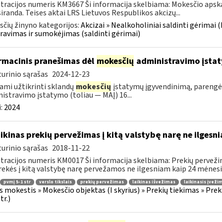
tracijos numeris KM3667 Ši informacija skelbiama: Mokesčio apsk
iranda. Teises aktai LRS Lietuvos Respublikos akcizų...
čių žinyno kategorijos:
Akcizai » Nealkoholiniai saldinti gėrimai (
ravimas ir sumokėjimas (saldinti gėrimai)
rmacinis pranešimas dėl
mokesčių
administravimo įstat
urinio sąrašas
2024-12-23
ami užtikrinti sklandų
mokesčių
įstatymų įgyvendinimą, pareng
istravimo įstatymo (toliau — MAĮ) 16...
:
2024
ikinas prekių pervežimas į kitą valstybę narę ne ilgesn
urinio sąrašas
2018-11-22
tracijos numeris KM0017 Ši informacija skelbiama: Prekių pervežimas
rekės į kitą valstybę narę pervežamos ne ilgesniam kaip 24 mėnesių
pvmį 5-1 str
verslo tikslais
prekių pervežimas
laikinas išvežimas
laikinasis įveži
s mokestis » Mokesčio objektas (I skyrius) » Prekių tiekimas » Preki
tr.)