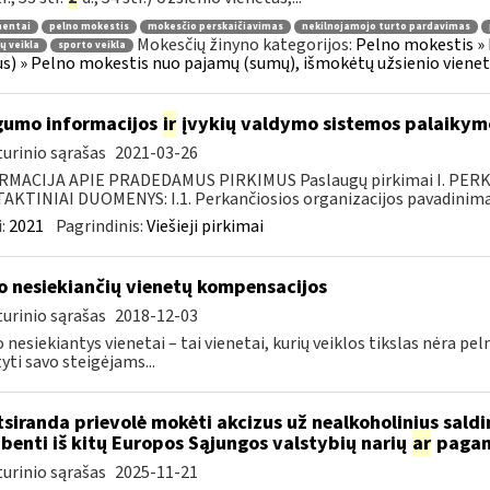
entai
pelno mokestis
mokesčio perskaičiavimas
nekilnojamojo turto pardavimas
Mokesčių žinyno kategorijos:
Pelno mokestis » 
jų veikla
sporto veikla
us) » Pelno mokestis nuo pajamų (sumų), išmokėtų užsienio vienetui
umo informacijos
ir
įvykių valdymo sistemos palaikymo
urinio sąrašas
2021-03-26
RMACIJA APIE PRADEDAMUS PIRKIMUS Paslaugų pirkimai I. PER
KTINIAI DUOMENYS: I.1. Perkančiosios organizacijos pavadinimas
:
2021
Pagrindinis:
Viešieji pirkimai
o nesiekiančių vienetų kompensacijos
urinio sąrašas
2018-12-03
 nesiekiantys vienetai – tai vienetai, kurių veiklos tikslas nėra pe
tyti savo steigėjams...
siranda prievolė mokėti akcizus už nealkoholinius saldi
benti iš kitų Europos Sąjungos valstybių narių
ar
pagami
urinio sąrašas
2025-11-21