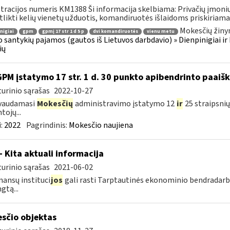
tracijos numeris KM1388 Ši informacija skelbiama: Privačių įmoni
atlikti kelių vienetų užduotis, komandiruotės išlaidoms priskiriama.
Mokesčių žiny
nigiai
gpm
gpmį 17 str 1 d 5 p
dvi komandiruotės
vienu metu
 santykių pajamos (gautos iš Lietuvos darbdavio) » Dienpinigiai i
ių
GPM įstatymo 17 str. 1 d. 30 punkto apibendrinto paai
urinio sąrašas
2022-10-27
vaudamasi
Mokesčių
administravimo įstatymo 12
ir
25 straipsni
tojų...
:
2022
Pagrindinis:
Mokesčio naujiena
- Kita aktuali informacija
urinio sąrašas
2021-06-02
inansų instituci
jos
gali rasti Tarptautinės ekonominio bendradar
gtą...
sčio objektas