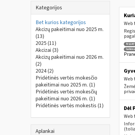
Kategorijos
Kuri
Bet kurios kategorijos
Web t
Akcizų pakeitimai nuo 2025 m.
Regis
(13)
pagal
2025
(11)
fr1147
Akcizai
(3)
laikin
Prane
Akcizų pakeitimai nuo 2026 m.
(2)
2024
(2)
Gyve
Pridėtinės vertės mokesčio
Web t
pakeitimai nuo 2025 m.
(1)
Žemės
Pridėtinės vertės mokesčių
priva
pakeitimai nuo 2026 m.
(1)
Pridėtinės vertės mokestis
(1)
Dėl 
Web t
Info
(toli
Aplankai