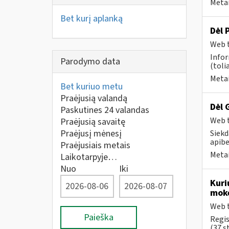
Metai
Bet kurį aplanką
Dėl 
Web t
Info
Parodymo data
(toli
Metai
Bet kuriuo metu
Praėjusią valandą
Dėl 
Paskutines 24 valandas
Web t
Praėjusią savaitę
Praėjusį mėnesį
Siekd
apibe
Praėjusiais metais
Metai
Laikotarpyje…
Nuo
Iki
Kuri
moke
Web t
Paieška
Regis
(37 st