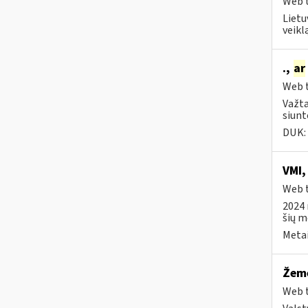
Web t
Lietu
veikl
.,
ar
Web t
Važta
siunt
DUK:
VMI,
Web t
2024 
šių me
Metai
Žemė
Web t