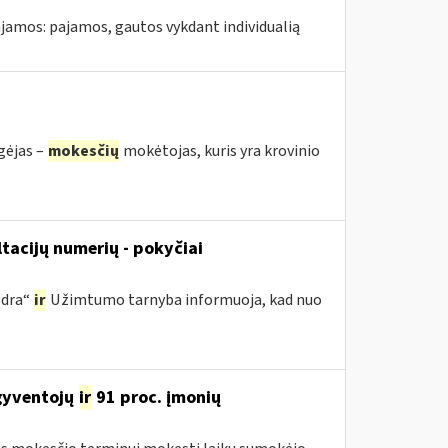
jamos: pajamos, gautos vykdant individualią
gėjas –
mokesčių
mokėtojas, kuris yra krovinio
acijų numerių - pokyčiai
odra“
ir
Užimtumo tarnyba informuoja, kad nuo
 gyventojų
ir
91 proc. įmonių