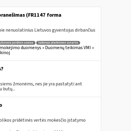
 pranešimas (FR1147 forma
e nenuolatinius Lietuvos gyventojus dirbančius
užsienio juridinis asmuo
laikinojo įdarbinimo sutartis
 mokėjimo duomenys » Duomenų teikimas VMI »
kinoj
s?
siems žmonėms, nes jie yra pastatyti ant
 butų...
o
blikos pridėtinės vertės mokesčio įstatymo