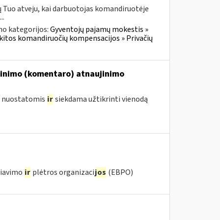
ų Tuo atveju, kai darbuotojas komandiruotėje
..
no kategorijos:
Gyventojų pajamų mokestis »
r kitos komandiruočių kompensacijos » Privačių
škinimo (komentaro) atnaujinimo
ų nuostatomis
ir
siekdama užtikrinti vienodą
biavimo
ir
plėtros organizaci
jos
(EBPO)