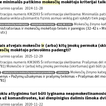
e minimalūs patikimo
mokesčių
mokėtojo kriterijai tai
urinio sąrašas
2024-11-28
tracijos numeris KM2593 Ši informacija skelbiama: Minimalūs patik
idualia veikla užsiimantis fizinis asmuo veiklą gali vykdyti tiek pagal
Mokesčių žinyno kat
imas mokesčių mokėtojas
minimalūs kriterijai
maį 40-1 str.
istratoriaus ir mokesčių mokėtojo teisės ir pareigos (32-42 s » M
str.)
ais atvejais mokesčio
ir
(arba) kitų įmokų permoka (skirt
esčių
mokėtojo prievolėms padengti?
urinio sąrašas
2025-12-29
tracijos numeris KM3695 Ši informacija skelbiama: Prašymas dėl
81) Mokesčio ir (arba) kitų įmokų permoka (skirtumas) gali būti įsk
Mokesčių žinyno kateg
įskaityta kito mokesčių mokėtojo prievolėms
įskaityta
nys » Pažymų užsakymas ir prašymų teikimas » Prašymas dėl mo
781)
okiu atlyginimu turi būti lyginama neapmokestinamosi
 už komandiruotes, kai dienpinigius dalimis išmoka dv
urinio sąrašas
2020-11-22