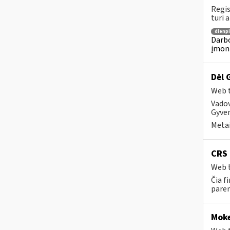
Regis
turi 
dienpi
Darbo
įmon
Dėl 
Web t
Vado
Gyven
Metai
CRS 
Web t
Čia f
paren
Moke