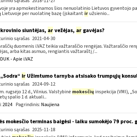
urinio sąrašas
2018-11-27
voje yra apmokestinamos šios nenuolatinio Lietuvos gyventojo pa
ą Lietuvoje per nuolatinę bazę (įskaitant
ir
užsienio...
krovinio siuntėjas,
ar
vežėjas,
ar
gavėjas?
urinio sąrašas
2021-04-30
raščių duomenis i.VAZ teikia važtaraščio rengėjas. Važtaraščio ren
ėjas, arba kitas asmuo, rengiantis važtaraštį /...
DUK - Apie i.VAZ
 „Sodra“
ir
Užimtumo tarnyba atsisako trumpųjų konsult
urinio sąrašas
2024-09-12
m. rugsėjo 12 d., Vilnius. Valstybinė
mokesčių
inspekcija (VMI), „S
tų spalio 1 d. aktuali...
:
2024
Pagrindinis:
Naujiena
s mokesčio terminas baigėsi - laiku sumokėjo 79 proc.
urinio sąrašas
2025-11-18