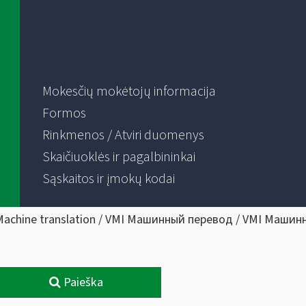
Mokesčių mokėtojų informacija
Formos
Rinkmenos / Atviri duomenys
Skaičiuoklės ir pagalbininkai
Sąskaitos ir įmokų kodai
Machine translation / VMI Машинный перевод / VMI Машин
Paieška