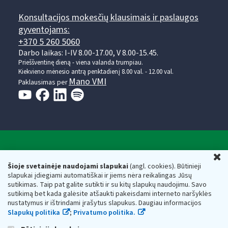
Konsultacijos mokesčių klausimais ir paslaugos
gyventojams:
+370 5 260 5060
Darbo laikas: I-IV 8.00-17.00, V 8.00-15.45.
Prieššventinę dieną - viena valanda trumpiau.
Kiekvieno mėnesio antrą penktadienį 8.00 val. - 12.00 val.
Mano VMI
Paklausimas per
Valstybinė mokesčių inspekcija prie Lietuvos
U
Respublikos finansų ministerijos
Šioje svetainėje naudojami slapukai
(angl. cookies). Būtinieji
slapukai įdiegiami automatiškai ir jiems nėra reikalingas Jūsų
Biudžetinė įstaiga. Juridinio asmens kodas — 188659752,
sutikimas. Taip pat galite sutikti ir su kitų slapukų naudojimu. Savo
adresas: Vasario 16-osios g. 14, 01107 Vilnius, Lietuva, el.paštas:
sutikimą bet kada galėsite atšaukti pakeisdami interneto naršyklės
vmi@vmi.lt
, E. pristatymo dėžutės adresas 188659752
nustatymus ir ištrindami įrašytus slapukus. Daugiau informacijos
Duomenys apie Valstybinę mokesčių inspekciją prie Lietuvos
Slapukų politika
;
Privatumo politika.
Respublikos finansų ministerijos kaupiami ir saugomi Juridinių
asmenų registre