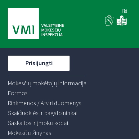
Prisijungti
Mokesčių mokėtojų informacija
Formos
Rinkmenos / Atviri duomenys
Skaičiuoklės ir pagalbininkai
Sąskaitos ir įmokų kodai
Mokesčių žinynas