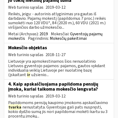
jo tokių metinių pajamų suma
Web turinio sąrašas
2019-03-12
Reikės, jeigu: - autorinis atlyginimas yra gautas iš
darbdavio. Pajamų mokestį (papildomus 7 proc.) reikės
sumokėti nuo 120 VDU*, 84 (2020 m.), 60 VDU (2021 m.)
viršijančios darbo užmokesčio...
Metai (Archyvas):
2019
Mokesčiai:
Gyventojų pajamų
mokestis
Pagrindinis:
Mokesčių pakeitimai
Mokesčio objektas
Web turinio sąrašas
2018-11-27
Lietuvoje yra apmokestinamos šios nenuolatinio
Lietuvos gyventojo pajamos: pajamos, gautos vykdant
individualią veiklą Lietuvoje per nuolatinę bazę
(įskaitant
ir
užsienio...
4. Kaip apskaičiuojama papildoma pensijų
įmoka, kuriai taikoma mokesčio lengvata?
Web turinio sąrašas
2019-03-12
Papildomoms pensijų kaupimo įmokoms apskaičiavimo
tvarka
nenustatyta. Gyventojas gali pats nuspręsti,
kokio dydžio sumą jis nori papildomai mokėti kartu su 3
procentų įmokų...