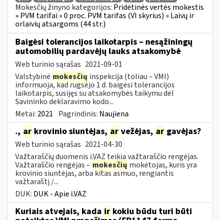
Mokesčių žinyno kategorijos:
Pridėtinės vertės mokestis
» PVM tarifai » 0 proc. PVM tarifas (VI skyrius) » Laivų ir
orlaivių atsargoms (44 str.)
Baigėsi tolerancijos laikotarpis – nesąžiningų
automobilių pardavėjų lauks atsakomybė
Web turinio sąrašas
2021-09-01
Valstybinė
mokesčių
inspekcija (toliau – VMI)
informuoja, kad rugsėjo 1 d. baigėsi tolerancijos
laikotarpis, susijęs su atsakomybės taikymu dėl
Savininko deklaravimo kodo...
Metai:
2021
Pagrindinis:
Naujiena
.,
ar
krovinio siuntėjas,
ar
vežėjas,
ar
gavėjas?
Web turinio sąrašas
2021-04-30
Važtaraščių duomenis i.VAZ teikia važtaraščio rengėjas.
Važtaraščio rengėjas –
mokesčių
mokėtojas, kuris yra
krovinio siuntėjas, arba kitas asmuo, rengiantis
važtaraštį /...
DUK:
DUK - Apie i.VAZ
Kuriais atvejais, kada
ir
kokiu būdu turi būti