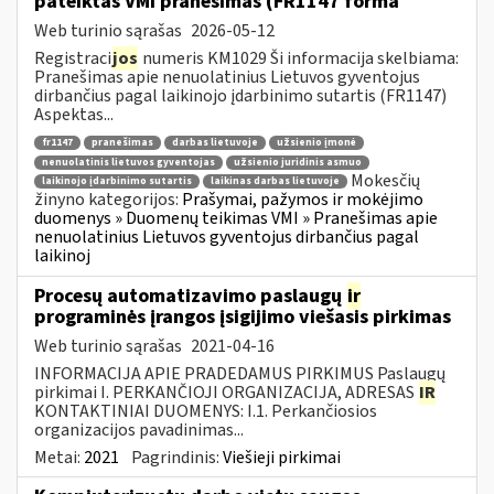
pateiktas VMI pranešimas (FR1147 forma
Web turinio sąrašas
2026-05-12
Registraci
jos
numeris KM1029 Ši informacija skelbiama:
Pranešimas apie nenuolatinius Lietuvos gyventojus
dirbančius pagal laikinojo įdarbinimo sutartis (FR1147)
Aspektas...
fr1147
pranešimas
darbas lietuvoje
užsienio įmonė
nenuolatinis lietuvos gyventojas
užsienio juridinis asmuo
Mokesčių
laikinojo įdarbinimo sutartis
laikinas darbas lietuvoje
žinyno kategorijos:
Prašymai, pažymos ir mokėjimo
duomenys » Duomenų teikimas VMI » Pranešimas apie
nenuolatinius Lietuvos gyventojus dirbančius pagal
laikinoj
Procesų automatizavimo paslaugų
ir
programinės įrangos įsigijimo viešasis pirkimas
Web turinio sąrašas
2021-04-16
INFORMACIJA APIE PRADEDAMUS PIRKIMUS Paslaugų
pirkimai I. PERKANČIOJI ORGANIZACIJA, ADRESAS
IR
KONTAKTINIAI DUOMENYS: I.1. Perkančiosios
organizacijos pavadinimas...
Metai:
2021
Pagrindinis:
Viešieji pirkimai