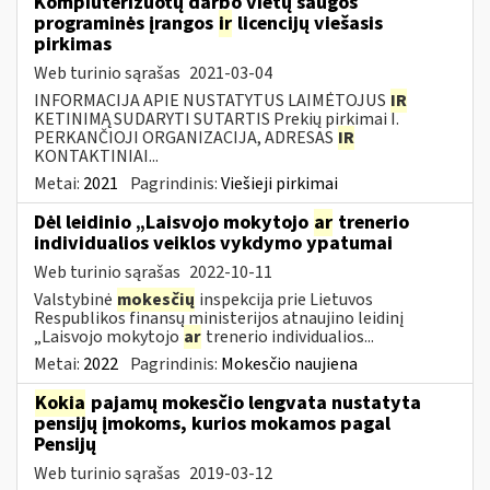
Kompiuterizuotų darbo vietų saugos
programinės įrangos
ir
licencijų viešasis
pirkimas
Web turinio sąrašas
2021-03-04
INFORMACIJA APIE NUSTATYTUS LAIMĖTOJUS
IR
KETINIMĄ SUDARYTI SUTARTIS Prekių pirkimai I.
PERKANČIOJI ORGANIZACIJA, ADRESAS
IR
KONTAKTINIAI...
Metai:
2021
Pagrindinis:
Viešieji pirkimai
Dėl leidinio „Laisvojo mokytojo
ar
trenerio
individualios veiklos vykdymo ypatumai
Web turinio sąrašas
2022-10-11
Valstybinė
mokesčių
inspekcija prie Lietuvos
Respublikos finansų ministerijos atnaujino leidinį
„Laisvojo mokytojo
ar
trenerio individualios...
Metai:
2022
Pagrindinis:
Mokesčio naujiena
Kokia
pajamų mokesčio lengvata nustatyta
pensijų įmokoms, kurios mokamos pagal
Pensijų
Web turinio sąrašas
2019-03-12