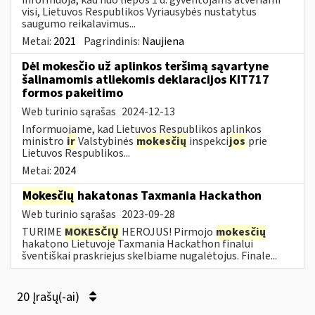
visi, Lietuvos Respublikos Vyriausybės nustatytus
saugumo reikalavimus...
Metai:
2021
Pagrindinis:
Naujiena
Dėl mokesčio už aplinkos teršimą sąvartyne
šalinamomis atliekomis deklaracijos KIT717
formos pakeitimo
Web turinio sąrašas
2024-12-13
Informuojame, kad Lietuvos Respublikos aplinkos
ministro
ir
Valstybinės
mokesčių
inspekci
jos
prie
Lietuvos Respublikos...
Metai:
2024
Mokesčių
hakatonas Taxmania Hackathon
Web turinio sąrašas
2023-09-28
TURIME
MOKESČIŲ
HEROJUS! Pirmojo
mokesčių
hakatono Lietuvoje Taxmania Hackathon finalui
šventiškai praskriejus skelbiame nugalėtojus. Finale...
20 Įrašų(-ai)