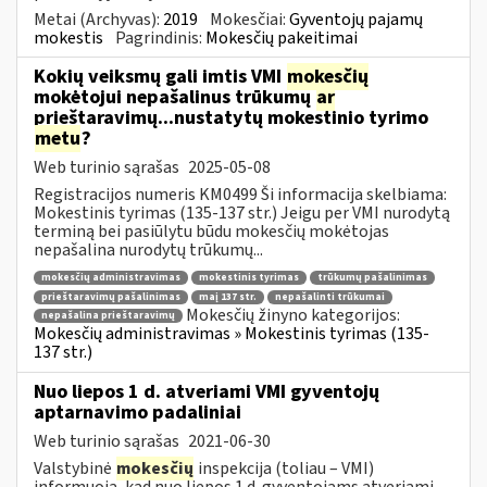
Metai (Archyvas):
2019
Mokesčiai:
Gyventojų pajamų
mokestis
Pagrindinis:
Mokesčių pakeitimai
Kokių veiksmų gali imtis VMI
mokesčių
mokėtojui nepašalinus trūkumų
ar
prieštaravimų...nustatytų mokestinio tyrimo
metu
?
Web turinio sąrašas
2025-05-08
Registracijos numeris KM0499 Ši informacija skelbiama:
Mokestinis tyrimas (135-137 str.) Jeigu per VMI nurodytą
terminą bei pasiūlytu būdu mokesčių mokėtojas
nepašalina nurodytų trūkumų...
mokesčių administravimas
mokestinis tyrimas
trūkumų pašalinimas
prieštaravimų pašalinimas
maį 137 str.
nepašalinti trūkumai
Mokesčių žinyno kategorijos:
nepašalina prieštaravimų
Mokesčių administravimas » Mokestinis tyrimas (135-
137 str.)
Nuo liepos 1 d. atveriami VMI gyventojų
aptarnavimo padaliniai
Web turinio sąrašas
2021-06-30
Valstybinė
mokesčių
inspekcija (toliau – VMI)
informuoja, kad nuo liepos 1 d. gyventojams atveriami