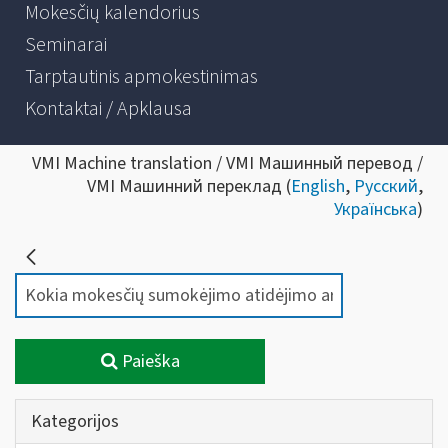
Mokesčių kalendorius
Seminarai
Tarptautinis apmokestinimas
Kontaktai / Apklausa
VMI Machine translation / VMI Машинный перевод /
VMI Машинний переклад (
English
,
Русский
,
Українська
)
Paieška
Kategorijos