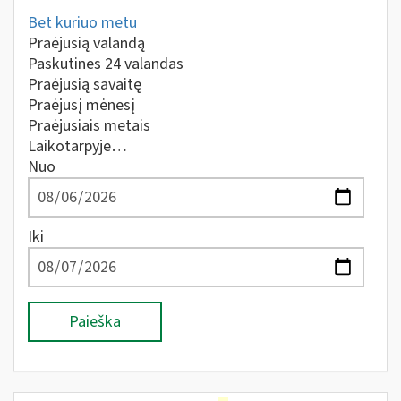
Bet kuriuo metu
Praėjusią valandą
Paskutines 24 valandas
Praėjusią savaitę
Praėjusį mėnesį
Praėjusiais metais
Laikotarpyje…
Nuo
Iki
Paieška