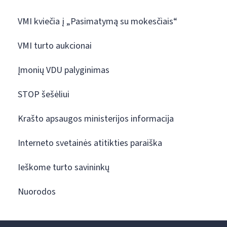
VMI kviečia į „Pasimatymą su mokesčiais“
VMI turto aukcionai
Įmonių VDU palyginimas
STOP šešėliui
Krašto apsaugos ministerijos informacija
Interneto svetainės atitikties paraiška
Ieškome turto savininkų
Nuorodos