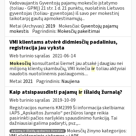
Vadovaujantis Gyventojų pajamų mokesčio įstatymo
(toliau - GPMĮ) 21 str. 1 d. 21 punktu, nuolatinis Lietuvos
gyventojas (toliau- gyventojas) iš savo per mokestinį
laikotarpį gautų apmokestinamųjų...
Metai (Archyvas):
2019
Mokesčiai:
Gyventojų pajamų
mokestis
Pagrindinis:
Mokesčių pakeitimai
VMI klientams atvėrė didmiesčių padalinius,
registracija jau vyksta
Web turinio sąrašas
2021-06-14
Mokesčių
konsultantai šiemet jau atsakė į daugiau nei
milijoną klientų skambučių, VMI kviečia
ir
toliau aktyviai
naudotis nuotolinėmis paslaugomis....
Metai:
2021
Pagrindinis:
Naujiena
Kaip atsispausdinti pajamų
ir
išlaidų žurnalą?
Web turinio sąrašas
2019-10-09
Registracijos numeris KM2399 Ši informacija skelbiama:
i.APS „Apskaitos žurnalo“ peržiūros lange reikia
pasirinkti pačios naršyklės spausdinimo funkciją. Tai
dažniausiai galima padaryti, pvz.,...
Mokesčių žinyno kategorijos:
pajamų ir išlaidų apskaitos žurnalas