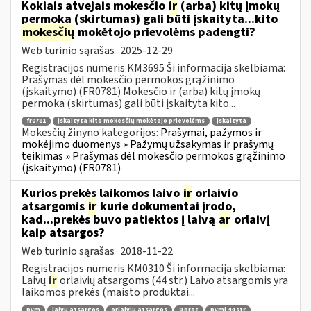
Kokiais atvejais mokesčio
ir
(arba) kitų įmokų
permoka (skirtumas) gali būti įskaityta...kito
mokesčių
mokėtojo prievolėms padengti?
Web turinio sąrašas
2025-12-29
Registracijos numeris KM3695 Ši informacija skelbiama:
Prašymas dėl mokesčio permokos grąžinimo
(įskaitymo) (FR0781) Mokesčio ir (arba) kitų įmokų
permoka (skirtumas) gali būti įskaityta kito...
fr0781
įskaityta kito mokesčių mokėtojo prievolėms
įskaityta
Mokesčių žinyno kategorijos:
Prašymai, pažymos ir
mokėjimo duomenys » Pažymų užsakymas ir prašymų
teikimas » Prašymas dėl mokesčio permokos grąžinimo
(įskaitymo) (FR0781)
Kurios prekės laikomos laivo
ir
orlaivio
atsargomis
ir
kurie dokumentai įrodo,
kad...prekės buvo patiektos į laivą
ar
orlaivį
kaip atsargos?
Web turinio sąrašas
2018-11-22
Registracijos numeris KM0310 Ši informacija skelbiama:
Laivų
ir
orlaivių atsargoms (44 str.) Laivo atsargomis yra
laikomos prekės (maisto produktai...
pvm
laivų atsargos
orlaivių atsargos
0 proc
pvmį 44 str