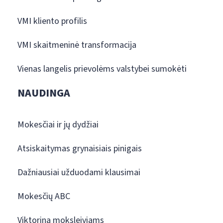
VMI kliento profilis
VMI skaitmeninė transformacija
Vienas langelis prievolėms valstybei sumokėti
NAUDINGA
Mokesčiai ir jų dydžiai
Atsiskaitymas grynaisiais pinigais
Dažniausiai užduodami klausimai
Mokesčių ABC
Viktorina moksleiviams