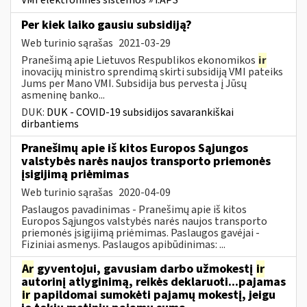
VMI elektroninės sistemos » i.APS
Per kiek laiko gausiu subsidiją?
Web turinio sąrašas
2021-03-29
Pranešimą apie Lietuvos Respublikos ekonomikos
ir
inovacijų ministro sprendimą skirti subsidiją VMI pateiks
Jums per Mano VMI. Subsidija bus pervesta į Jūsų
asmeninę banko...
DUK:
DUK - COVID-19 subsidijos savarankiškai
dirbantiems
Pranešimų apie iš kitos Europos Sąjungos
valstybės narės naujos transporto priemonės
įsigijimą priėmimas
Web turinio sąrašas
2020-04-09
Paslaugos pavadinimas - Pranešimų apie iš kitos
Europos Sąjungos valstybės narės naujos transporto
priemonės įsigijimą priėmimas. Paslaugos gavėjai -
Fiziniai asmenys. Paslaugos apibūdinimas: ...
Ar
gyventojui, gavusiam darbo užmokestį
ir
autorinį atlyginimą, reikės deklaruoti...pajamas
ir
papildomai sumokėti pajamų mokestį, jeigu