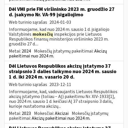
Dėl VMI prie FM viršininko 2023 m. gruodžio 27
d. įsakymo Nr. VA-99 įsigaliojimo
Web turinio sąrašas
2024-01-03
Informuojame, kad nuo 2024 m. sausio 1 d. įsigaliojo
Valstybinės
mokesčių
inspekcijos prie Lietuvos
Respublikos finansų ministerijos viršininko 2023 m.
gruodžio 27 d....
Metai:
2024
Mokesčių įstatymų pakeitimai:
Akcizų
pakeitimai nuo 2024 m.
Dėl Lietuvos Respublikos akcizų įstatymo 37
straipsnio 3 dalies taikymo nuo 2024 m. sausio
1 d. iki 2024 m. vasario 20 d.
Web turinio sąrašas
2023-12-11
Informuojame, kad, vadovaujantis Lietuvos Respublikos
akcizų įstatymo (toliau − AĮ) pakeitimu Nr. XIV-1933[1],
nuo 2024 m. sausio 1 d. keičiasi AĮ 37 straipsnio 3 dalis,
kurioje nustatoma akcizų...
Metai:
2023
Mokesčiai:
Akcizai
Mokesčių įstatymų
pakeitimai:
Akcizų pakeitimai nuo 2024 m.