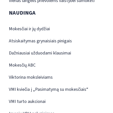
Vienas langelis prievolėms valstybei sumokėti
NAUDINGA
Mokesčiai ir jų dydžiai
Atsiskaitymas grynaisiais pinigais
Dažniausiai užduodami klausimai
Mokesčių ABC
Viktorina moksleiviams
VMI kviečia į „Pasimatymą su mokesčiais“
VMI turto aukcionai