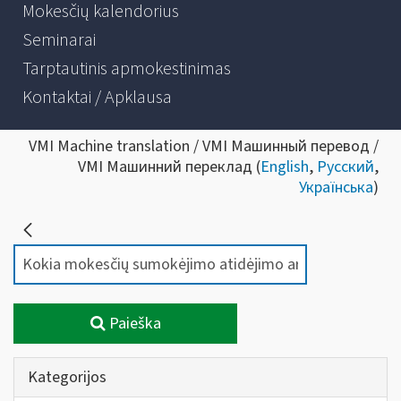
Mokesčių kalendorius
Seminarai
Tarptautinis apmokestinimas
Kontaktai / Apklausa
VMI Machine translation / VMI Машинный перевод /
VMI Машинний переклад (
English
,
Русский
,
Українська
)
Paieška
Kategorijos