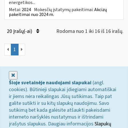
energetikos...
Metai:
2024
Mokesčių įstatymų pakeitimai:
Akcizų
pakeitimai nuo 2024 m.
20 Įrašų(-ai)
Rodoma nuo 1 iki 16 iš 16 irašų.
1
Uždaryti
Šioje svetainėje naudojami slapukai
(angl.
cookies). Būtinieji slapukai įdiegiami automatiškai
ir jiems nėra reikalingas Jūsų sutikimas. Taip pat
galite sutikti ir su kitų slapukų naudojimu. Savo
sutikimą bet kada galėsite atšaukti pakeisdami
interneto naršyklės nustatymus ir ištrindami
įrašytus slapukus. Daugiau informacijos
Slapukų