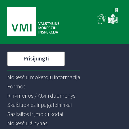
Prisijungti
Mokesčių mokėtojų informacija
Formos
Rinkmenos / Atviri duomenys
Skaičiuoklės ir pagalbininkai
Sąskaitos ir įmokų kodai
Mokesčių žinynas