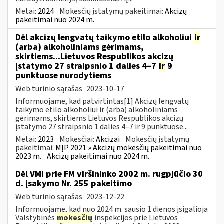
Metai:
2024
Mokesčių įstatymų pakeitimai:
Akcizų
pakeitimai nuo 2024 m.
Dėl akcizų lengvatų taikymo etilo alkoholiui
ir
(arba) alkoholiniams gėrimams,
skirtiems...Lietuvos Respublikos akcizų
įstatymo 27 straipsnio 1 dalies 4–7
ir
9
punktuose nurodytiems
Web turinio sąrašas
2023-10-17
Informuojame, kad patvirtintas[1] Akcizų lengvatų
taikymo etilo alkoholiui ir (arba) alkoholiniams
gėrimams, skirtiems Lietuvos Respublikos akcizų
įstatymo 27 straipsnio 1 dalies 4–7 ir 9 punktuose...
Metai:
2023
Mokesčiai:
Akcizai
Mokesčių įstatymų
pakeitimai:
MĮP 2021 » Akcizų mokesčių pakeitimai nuo
2023 m.
Akcizų pakeitimai nuo 2024 m.
Dėl VMI prie FM viršininko 2002 m. rugpjūčio 30
d. įsakymo Nr. 255 pakeitimo
Web turinio sąrašas
2023-12-22
Informuojame, kad nuo 2024 m. sausio 1 dienos įsigalioja
Valstybinės
mokesčių
inspekcijos prie Lietuvos