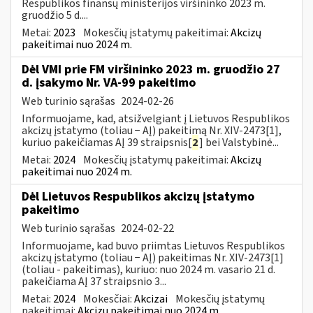
Respublikos finansų ministerijos viršininko 2023 m.
gruodžio 5 d....
Metai:
2023
Mokesčių įstatymų pakeitimai:
Akcizų
pakeitimai nuo 2024 m.
Dėl VMI prie FM viršininko 2023 m. gruodžio 27
d. įsakymo Nr. VA-99 pakeitimo
Web turinio sąrašas
2024-02-26
Informuojame, kad, atsižvelgiant į Lietuvos Respublikos
akcizų įstatymo (toliau − AĮ) pakeitimą Nr. XIV-2473[1],
kuriuo pakeičiamas AĮ 39 straipsnis[
2
] bei Valstybinė...
Metai:
2024
Mokesčių įstatymų pakeitimai:
Akcizų
pakeitimai nuo 2024 m.
Dėl Lietuvos Respublikos akcizų įstatymo
pakeitimo
Web turinio sąrašas
2024-02-22
Informuojame, kad buvo priimtas Lietuvos Respublikos
akcizų įstatymo (toliau − AĮ) pakeitimas Nr. XIV-2473[1]
(toliau - pakeitimas), kuriuo: nuo 2024 m. vasario 21 d.
pakeičiama AĮ 37 straipsnio 3...
Metai:
2024
Mokesčiai:
Akcizai
Mokesčių įstatymų
pakeitimai:
Akcizų pakeitimai nuo 2024 m.