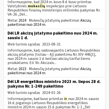
Informuojame, kad 2024 m. kovo 8 d. buvo priimtas
Valstybinės
mokesčių
inspekcijos prie Lietuvos
Respublikos finansų ministerijos viršininko įsakymas Nr.
VA-26 „Dėl...
Metai:
2024
Mokesčių įstatymų pakeitimai:
Akcizų
pakeitimai nuo 2024 m.
Dėl LR akcizų įstatymo pakeitimo nuo 2024 m.
sausio 1 d.
Web turinio sąrašas
2023-08-31
Informuojame, kad, vadovaujantis Lietuvos Respublikos
akcizų įstatymo (toliau − AĮ) pakeitimu Nr. XIV-446[1],
nuo 2024 m. sausio 1 d. keičiasi akcizų tarifai šiems
produktams: Eil. Nr. Akcizais...
Metai:
2023
Mokesčių įstatymų pakeitimai:
Akcizų
pakeitimai nuo 2024 m.
Dėl LR energetikos ministro 2023 m. liepos 28 d.
įsakymo Nr. 1-249 pakeitimo
Web turinio sąrašas
2024-01-26
Informuojame, kad buvo priimtas
ir
nuo 2024 m. sausio
16 d. įsigaliojo Lietuvos Respublikos energetikos
ministro 2024 m. sausio 15 d. įsakymas Nr. 1-1 „Dėl