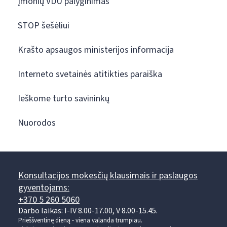
Įmonių VDU palyginimas
STOP šešėliui
Krašto apsaugos ministerijos informacija
Interneto svetainės atitikties paraiška
Ieškome turto savininkų
Nuorodos
Konsultacijos mokesčių klausimais ir paslaugos
gyventojams:
+370 5 260 5060
Darbo laikas: I-IV 8.00-17.00, V 8.00-15.45.
Prieššventinę dieną - viena valanda trumpiau.