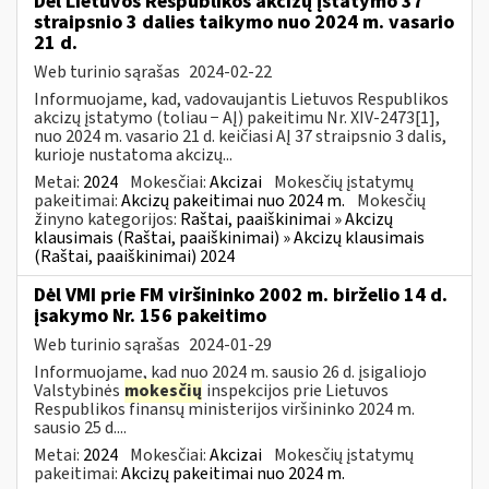
Dėl Lietuvos Respublikos akcizų įstatymo 37
straipsnio 3 dalies taikymo nuo 2024 m. vasario
21 d.
Web turinio sąrašas
2024-02-22
Informuojame, kad, vadovaujantis Lietuvos Respublikos
akcizų įstatymo (toliau − AĮ) pakeitimu Nr. XIV-2473[1],
nuo 2024 m. vasario 21 d. keičiasi AĮ 37 straipsnio 3 dalis,
kurioje nustatoma akcizų...
Metai:
2024
Mokesčiai:
Akcizai
Mokesčių įstatymų
pakeitimai:
Akcizų pakeitimai nuo 2024 m.
Mokesčių
žinyno kategorijos:
Raštai, paaiškinimai » Akcizų
klausimais (Raštai, paaiškinimai) » Akcizų klausimais
(Raštai, paaiškinimai) 2024
Dėl VMI prie FM viršininko 2002 m. birželio 14 d.
įsakymo Nr. 156 pakeitimo
Web turinio sąrašas
2024-01-29
Informuojame, kad nuo 2024 m. sausio 26 d. įsigaliojo
Valstybinės
mokesčių
inspekcijos prie Lietuvos
Respublikos finansų ministerijos viršininko 2024 m.
sausio 25 d....
Metai:
2024
Mokesčiai:
Akcizai
Mokesčių įstatymų
pakeitimai:
Akcizų pakeitimai nuo 2024 m.