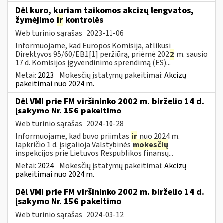
Dėl kuro, kuriam taikomos akcizų lengvatos,
žymėjimo
ir
kontrolės
Web turinio sąrašas
2023-11-06
Informuojame, kad Europos Komisija, atlikusi
Direktyvos 95/60/EB1[1] peržiūrą, priėmė 202
2
m. sausio
17 d. Komisijos įgyvendinimo sprendimą (ES)...
Metai:
2023
Mokesčių įstatymų pakeitimai:
Akcizų
pakeitimai nuo 2024 m.
Dėl VMI prie FM viršininko 2002 m. birželio 14 d.
įsakymo Nr. 156 pakeitimo
Web turinio sąrašas
2024-10-28
Informuojame, kad buvo priimtas
ir
nuo 2024 m.
lapkričio 1 d. įsigalioja Valstybinės
mokesčių
inspekcijos prie Lietuvos Respublikos finansų...
Metai:
2024
Mokesčių įstatymų pakeitimai:
Akcizų
pakeitimai nuo 2024 m.
Dėl VMI prie FM viršininko 2002 m. birželio 14 d.
įsakymo Nr. 156 pakeitimo
Web turinio sąrašas
2024-03-12