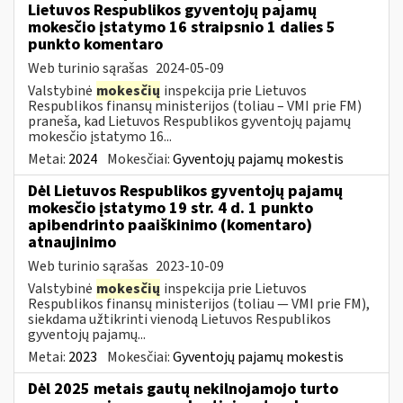
Lietuvos Respublikos gyventojų pajamų
mokesčio įstatymo 16 straipsnio 1 dalies 5
punkto komentaro
Web turinio sąrašas
2024-05-09
Valstybinė
mokesčių
inspekcija prie Lietuvos
Respublikos finansų ministerijos (toliau – VMI prie FM)
praneša, kad Lietuvos Respublikos gyventojų pajamų
mokesčio įstatymo 16...
Metai:
2024
Mokesčiai:
Gyventojų pajamų mokestis
Dėl Lietuvos Respublikos gyventojų pajamų
mokesčio įstatymo 19 str. 4 d. 1 punkto
apibendrinto paaiškinimo (komentaro)
atnaujinimo
Web turinio sąrašas
2023-10-09
Valstybinė
mokesčių
inspekcija prie Lietuvos
Respublikos finansų ministerijos (toliau — VMI prie FM),
siekdama užtikrinti vienodą Lietuvos Respublikos
gyventojų pajamų...
Metai:
2023
Mokesčiai:
Gyventojų pajamų mokestis
Dėl 2025 metais gautų nekilnojamojo turto