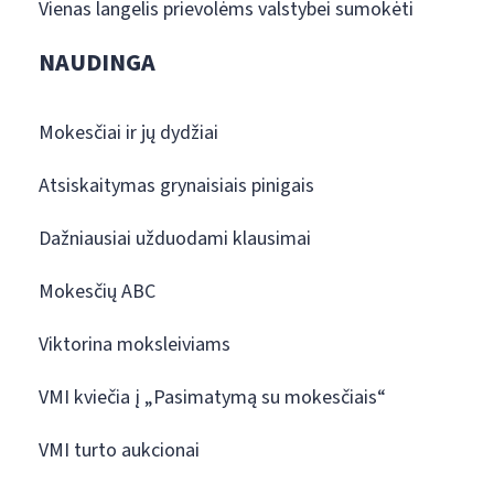
Vienas langelis prievolėms valstybei sumokėti
NAUDINGA
Mokesčiai ir jų dydžiai
Atsiskaitymas grynaisiais pinigais
Dažniausiai užduodami klausimai
Mokesčių ABC
Viktorina moksleiviams
VMI kviečia į „Pasimatymą su mokesčiais“
VMI turto aukcionai