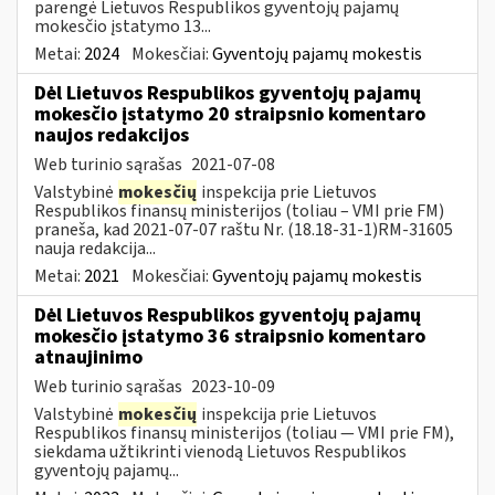
parengė Lietuvos Respublikos gyventojų pajamų
mokesčio įstatymo 13...
Metai:
2024
Mokesčiai:
Gyventojų pajamų mokestis
Dėl Lietuvos Respublikos gyventojų pajamų
mokesčio įstatymo 20 straipsnio komentaro
naujos redakcijos
Web turinio sąrašas
2021-07-08
Valstybinė
mokesčių
inspekcija prie Lietuvos
Respublikos finansų ministerijos (toliau – VMI prie FM)
praneša, kad 2021-07-07 raštu Nr. (18.18-31-1)RM-31605
nauja redakcija...
Metai:
2021
Mokesčiai:
Gyventojų pajamų mokestis
Dėl Lietuvos Respublikos gyventojų pajamų
mokesčio įstatymo 36 straipsnio komentaro
atnaujinimo
Web turinio sąrašas
2023-10-09
Valstybinė
mokesčių
inspekcija prie Lietuvos
Respublikos finansų ministerijos (toliau — VMI prie FM),
siekdama užtikrinti vienodą Lietuvos Respublikos
gyventojų pajamų...