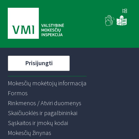
Prisijungti
Mokesčių mokėtojų informacija
Formos
Rinkmenos / Atviri duomenys
Skaičiuoklės ir pagalbininkai
Sąskaitos ir įmokų kodai
Mokesčių žinynas