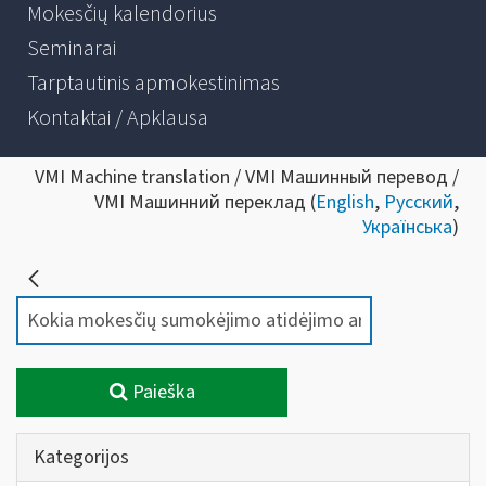
Mokesčių kalendorius
Seminarai
Tarptautinis apmokestinimas
Kontaktai / Apklausa
VMI Machine translation / VMI Машинный перевод /
VMI Машинний переклад (
English
,
Русский
,
Українська
)
Paieška
Kategorijos