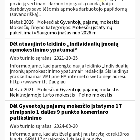
poziciją vertinant darbuotojo gautą naudą, kai jo
darbdavys savo lėšomis apmoka darbuotojo papildomą
(savanorišką)...
Metai:
2026
Mokesčiai:
Gyventojų pajamų mokestis
Mokesčių žinyno kategorijos:
Mokesčių įstatymų
pakeitimai » Saugumo įnašas nuo 2026 m.
Dėl atnaujinto leidinio „Individualių įmonių
apmokestinimo ypatumai“
Web turinio sąrašas
2021-10-25
Informuojame, kad parengta nauja leidinio „Individualių
įmonių apmokestinimo ypatumai“ redakcija. Šis leidinys
yra skelbiamas VMI prie FM interneto svetainėje adresu
http://www.vmi.lt Daugiau...
Metai:
2021
Mokesčiai:
Gyventojų pajamų mokestis
Nekilnojamojo turto mokestis
Pelno mokestis
Dėl Gyventojų pajamų mokesčio įstatymo 17
straipsnio 1 dalies 9 punkto komentaro
patikslinimo
Web turinio sąrašas
2024-08-20
Informuojame, kad atsižvelgiant į nustatytą korektūros
klaidą, GPMĮ 17 straipsnio 1 dalies 9 punkto