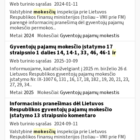
Web turinio sąrašas
2024-01-11
Valstybinė
mokesčių
inspekcija prie Lietuvos
Respublikos finansų ministerijos (toliau – VMI prie FM)
parengė informacinį pranešimą dėl gyventojų pajamų
mokesčio permokos...
Metai:
2024
Mokesčiai:
Gyventojų pajamų mokestis
Gyventojų pajamų mokesčio įstatymo 17
straipsnio 1 dalies 14, 14-1, 33, 46, 46-1
ir
Web turinio sąrašas
2025-10-09
Informuojame, kad atsižvelgiant į 2025 m. birželio 26 d.
Lietuvos Respublikos gyventojų pajamų mokesčio
įstatymo Nr. IX-1007 6, 131 , 16, 17, 18, 182 , 19, 20, 21, 23,
27, 29, 34...
Metai:
2025
Mokesčiai:
Gyventojų pajamų mokestis
Informacinis pranešimas dėl Lietuvos
Respublikos gyventojų pajamų mokesčio
įstatymo 13 straipsnio komentaro
Web turinio sąrašas
2024-09-11
Valstybinė
mokesčių
inspekcija prie Lietuvos
Respublikos finansų ministerijos (toliau – VMI prie FM)