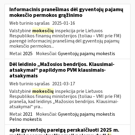
Informacinis pranešimas dėl gyventojų pajamų
mokesčio permokos grąžinimo
Web turinio sąrašas
2025-01-16
Valstybinė
mokesčių
inspekcija prie Lietuvos
Respublikos finansų ministerijos (toliau – VMI prie FM)
parengė informacinį pranešimą dėl gyventojų pajamų
mokesčio permokos...
Metai:
2025
Mokesčiai:
Gyventojų pajamų mokestis
Dėl leidinio „Mažosios bendrijos. Klausimai-
atsakymai“ papildymo PVM klausimais-
atsakymais
Web turinio sąrašas
2021-03-17
Valstybinė
mokesčių
inspekcija prie Lietuvos
Respublikos finansų ministerijos (toliau – VMI prie FM)
praneša, kad leidinys „Mažosios bendrijos. Klausimai-
atsakymai“ yra...
Metai:
2021
Mokesčiai:
Gyventojų pajamų mokestis
Pelno mokestis
apie gyventojų pareigą perskaičiuoti 2025 m.