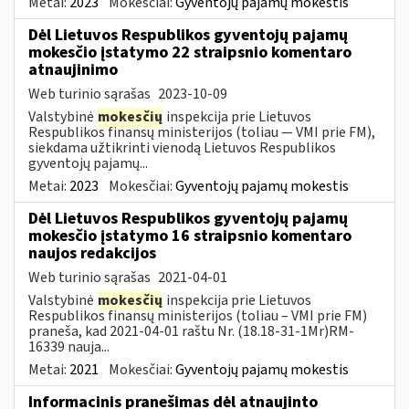
Metai:
2023
Mokesčiai:
Gyventojų pajamų mokestis
Dėl Lietuvos Respublikos gyventojų pajamų
mokesčio įstatymo 22 straipsnio komentaro
atnaujinimo
Web turinio sąrašas
2023-10-09
Valstybinė
mokesčių
inspekcija prie Lietuvos
Respublikos finansų ministerijos (toliau — VMI prie FM),
siekdama užtikrinti vienodą Lietuvos Respublikos
gyventojų pajamų...
Metai:
2023
Mokesčiai:
Gyventojų pajamų mokestis
Dėl Lietuvos Respublikos gyventojų pajamų
mokesčio įstatymo 16 straipsnio komentaro
naujos redakcijos
Web turinio sąrašas
2021-04-01
Valstybinė
mokesčių
inspekcija prie Lietuvos
Respublikos finansų ministerijos (toliau – VMI prie FM)
praneša, kad 2021-04-01 raštu Nr. (18.18-31-1Mr)RM-
16339 nauja...
Metai:
2021
Mokesčiai:
Gyventojų pajamų mokestis
Informacinis pranešimas dėl atnaujinto