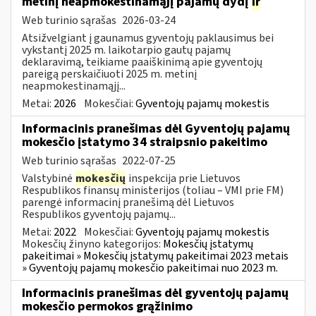
metinį neapmokestinamąjį pajamų dydį
ir
Web turinio sąrašas
2026-03-24
Atsižvelgiant į gaunamus gyventojų paklausimus bei
vykstantį 2025 m. laikotarpio gautų pajamų
deklaravimą, teikiame paaiškinimą apie gyventojų
pareigą perskaičiuoti 2025 m. metinį
neapmokestinamąjį...
Metai:
2026
Mokesčiai:
Gyventojų pajamų mokestis
Informacinis pranešimas dėl Gyventojų pajamų
mokesčio įstatymo 34 straipsnio pakeitimo
Web turinio sąrašas
2022-07-25
Valstybinė
mokesčių
inspekcija prie Lietuvos
Respublikos finansų ministerijos (toliau – VMI prie FM)
parengė informacinį pranešimą dėl Lietuvos
Respublikos gyventojų pajamų...
Metai:
2022
Mokesčiai:
Gyventojų pajamų mokestis
Mokesčių žinyno kategorijos:
Mokesčių įstatymų
pakeitimai » Mokesčių įstatymų pakeitimai 2023 metais
» Gyventojų pajamų mokesčio pakeitimai nuo 2023 m.
Informacinis pranešimas dėl gyventojų pajamų
mokesčio permokos grąžinimo