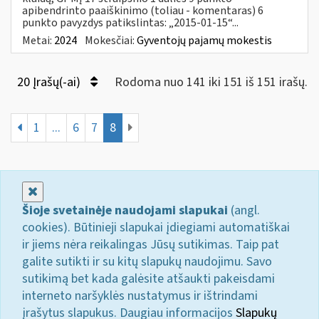
apibendrinto paaiškinimo (toliau - komentaras) 6
punkto pavyzdys patikslintas: „2015-01-15“...
Metai:
2024
Mokesčiai:
Gyventojų pajamų mokestis
20 Įrašų(-ai)
Rodoma nuo 141 iki 151 iš 151 irašų.
1
...
6
7
8
Uždaryti
Šioje svetainėje naudojami slapukai
(angl.
cookies). Būtinieji slapukai įdiegiami automatiškai
ir jiems nėra reikalingas Jūsų sutikimas. Taip pat
galite sutikti ir su kitų slapukų naudojimu. Savo
sutikimą bet kada galėsite atšaukti pakeisdami
interneto naršyklės nustatymus ir ištrindami
įrašytus slapukus. Daugiau informacijos
Slapukų