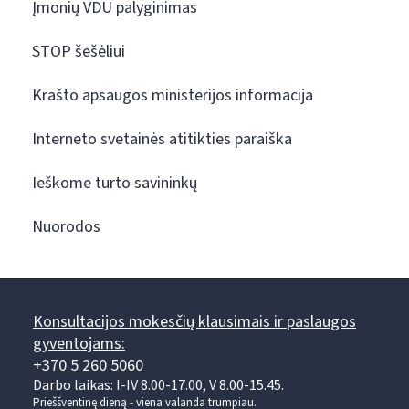
Įmonių VDU palyginimas
STOP šešėliui
Krašto apsaugos ministerijos informacija
Interneto svetainės atitikties paraiška
Ieškome turto savininkų
Nuorodos
Konsultacijos mokesčių klausimais ir paslaugos
gyventojams:
+370 5 260 5060
Darbo laikas: I-IV 8.00-17.00, V 8.00-15.45.
Prieššventinę dieną - viena valanda trumpiau.