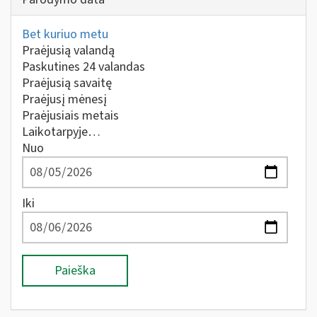
Bet kuriuo metu
Praėjusią valandą
Paskutines 24 valandas
Praėjusią savaitę
Praėjusį mėnesį
Praėjusiais metais
Laikotarpyje…
Nuo
Iki
Paieška