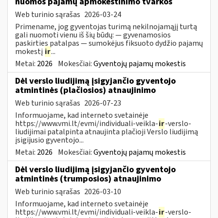
nuomos pajamų apmokestinimo tvarkos
Web turinio sąrašas
2026-03-24
Primename, jog gyventojas turimą nekilnojamąjį turtą
gali nuomoti vienu iš šių būdų: — gyvenamosios
paskirties patalpas — sumokėjus fiksuoto dydžio pajamų
mokestį
ir
...
Metai:
2026
Mokesčiai:
Gyventojų pajamų mokestis
Dėl verslo liudijimą įsigyjančio gyventojo
atmintinės (plačiosios) atnaujinimo
Web turinio sąrašas
2026-07-23
Informuojame, kad interneto svetainėje
https://www.vmi.lt/evmi/individuali-veikla-
ir
-verslo-
liudijimai patalpinta atnaujinta plačioji Verslo liudijimą
įsigijusio gyventojo...
Metai:
2026
Mokesčiai:
Gyventojų pajamų mokestis
Dėl verslo liudijimą įsigyjančio gyventojo
atmintinės (trumposios) atnaujinimo
Web turinio sąrašas
2026-03-10
Informuojame, kad interneto svetainėje
https://www.vmi.lt/evmi/individuali-veikla-
ir
-verslo-