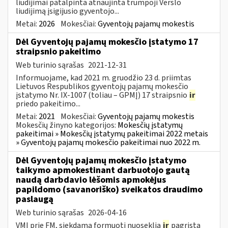
liudijimai patalpinta atnaujinta trumpoji Verslo
liudijimą įsigijusio gyventojo...
Metai:
2026
Mokesčiai:
Gyventojų pajamų mokestis
Dėl Gyventojų pajamų mokesčio įstatymo 17
straipsnio pakeitimo
Web turinio sąrašas
2021-12-31
Informuojame, kad 2021 m. gruodžio 23 d. priimtas
Lietuvos Respublikos gyventojų pajamų mokesčio
įstatymo Nr. IX-1007 (toliau – GPMĮ) 17 straipsnio
ir
priedo pakeitimo...
Metai:
2021
Mokesčiai:
Gyventojų pajamų mokestis
Mokesčių žinyno kategorijos:
Mokesčių įstatymų
pakeitimai » Mokesčių įstatymų pakeitimai 2022 metais
» Gyventojų pajamų mokesčio pakeitimai nuo 2022 m.
Dėl Gyventojų pajamų mokesčio įstatymo
taikymo apmokestinant darbuotojo gautą
naudą darbdavio lėšomis apmokėjus
papildomo (savanoriško) sveikatos draudimo
paslaugą
Web turinio sąrašas
2026-04-16
VMI prie FM, siekdama formuoti nuoseklią
ir
pagrįstą