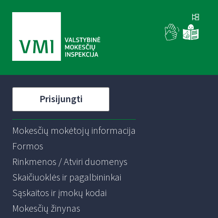
Prisijungti
Mokesčių mokėtojų informacija
Formos
Rinkmenos / Atviri duomenys
Skaičiuoklės ir pagalbininkai
Sąskaitos ir įmokų kodai
Mokesčių žinynas