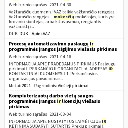
Web turinio sąrašas
2021-04-30
Važtaraščių duomenis i.VAZ teikia važtaraščio rengėjas.
Važtaraščio rengėjas –
mokesčių
mokėtojas, kuris yra
krovinio siuntėjas, arba kitas asmuo, rengiantis
važtaraštį /...
DUK:
DUK - Apie i.VAZ
Procesų automatizavimo paslaugų
ir
programinės įrangos įsigijimo viešasis pirkimas
Web turinio sąrašas
2021-04-16
INFORMACIJA APIE PRADEDAMUS PIRKIMUS Paslaugų
pirkimai I. PERKANČIOJI ORGANIZACIJA, ADRESAS
IR
KONTAKTINIAI DUOMENYS: I.1. Perkančiosios
organizacijos pavadinimas...
Metai:
2021
Pagrindinis:
Viešieji pirkimai
Kompiuterizuotų darbo vietų saugos
programinės įrangos
ir
licencijų viešasis
pirkimas
Web turinio sąrašas
2021-03-04
INFORMACIJA APIE NUSTATYTUS LAIMĖTOJUS
IR
KETINIMĄ SUDARYTI SUTARTIS Prekių pirkimai I.