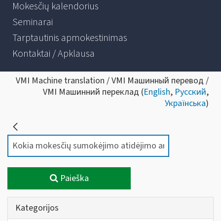
Mokesčių kalendorius
Seminarai
Tarptautinis apmokestinimas
Kontaktai / Apklausa
VMI Machine translation / VMI Машинный перевод /
VMI Машинний переклад (
English
,
Русский
,
Українська
)
Paieška
Kategorijos