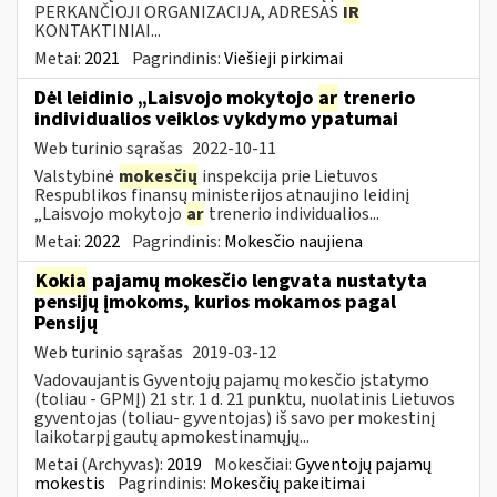
PERKANČIOJI ORGANIZACIJA, ADRESAS
IR
KONTAKTINIAI...
Metai:
2021
Pagrindinis:
Viešieji pirkimai
Dėl leidinio „Laisvojo mokytojo
ar
trenerio
individualios veiklos vykdymo ypatumai
Web turinio sąrašas
2022-10-11
Valstybinė
mokesčių
inspekcija prie Lietuvos
Respublikos finansų ministerijos atnaujino leidinį
„Laisvojo mokytojo
ar
trenerio individualios...
Metai:
2022
Pagrindinis:
Mokesčio naujiena
Kokia
pajamų mokesčio lengvata nustatyta
pensijų įmokoms, kurios mokamos pagal
Pensijų
Web turinio sąrašas
2019-03-12
Vadovaujantis Gyventojų pajamų mokesčio įstatymo
(toliau - GPMĮ) 21 str. 1 d. 21 punktu, nuolatinis Lietuvos
gyventojas (toliau- gyventojas) iš savo per mokestinį
laikotarpį gautų apmokestinamųjų...
Metai (Archyvas):
2019
Mokesčiai:
Gyventojų pajamų
mokestis
Pagrindinis:
Mokesčių pakeitimai