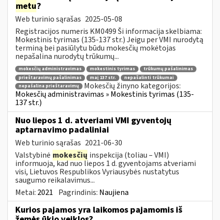
metu
?
Web turinio sąrašas
2025-05-08
Registracijos numeris KM0499 Ši informacija skelbiama:
Mokestinis tyrimas (135-137 str.) Jeigu per VMI nurodytą
terminą bei pasiūlytu būdu mokesčių mokėtojas
nepašalina nurodytų trūkumų...
mokesčių administravimas
mokestinis tyrimas
trūkumų pašalinimas
prieštaravimų pašalinimas
maį 137 str.
nepašalinti trūkumai
Mokesčių žinyno kategorijos:
nepašalina prieštaravimų
Mokesčių administravimas » Mokestinis tyrimas (135-
137 str.)
Nuo liepos 1 d. atveriami VMI gyventojų
aptarnavimo padaliniai
Web turinio sąrašas
2021-06-30
Valstybinė
mokesčių
inspekcija (toliau – VMI)
informuoja, kad nuo liepos 1 d. gyventojams atveriami
visi, Lietuvos Respublikos Vyriausybės nustatytus
saugumo reikalavimus...
Metai:
2021
Pagrindinis:
Naujiena
Kurios pajamos yra laikomos pajamomis iš
žemės ūkio veiklos?