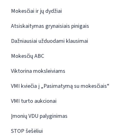
Mokesčiai ir jų dydžiai
Atsiskaitymas grynaisiais pinigais
Dažniausiai užduodami klausimai
Mokesčių ABC
Viktorina moksleiviams
VMI kviečia į „Pasimatymą su mokesčiais“
VMI turto aukcionai
Įmonių VDU palyginimas
STOP šešėliui