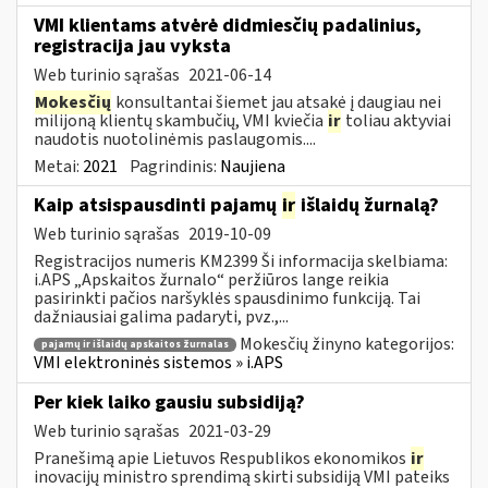
VMI klientams atvėrė didmiesčių padalinius,
registracija jau vyksta
Web turinio sąrašas
2021-06-14
Mokesčių
konsultantai šiemet jau atsakė į daugiau nei
milijoną klientų skambučių, VMI kviečia
ir
toliau aktyviai
naudotis nuotolinėmis paslaugomis....
Metai:
2021
Pagrindinis:
Naujiena
Kaip atsispausdinti pajamų
ir
išlaidų žurnalą?
Web turinio sąrašas
2019-10-09
Registracijos numeris KM2399 Ši informacija skelbiama:
i.APS „Apskaitos žurnalo“ peržiūros lange reikia
pasirinkti pačios naršyklės spausdinimo funkciją. Tai
dažniausiai galima padaryti, pvz.,...
Mokesčių žinyno kategorijos:
pajamų ir išlaidų apskaitos žurnalas
VMI elektroninės sistemos » i.APS
Per kiek laiko gausiu subsidiją?
Web turinio sąrašas
2021-03-29
Pranešimą apie Lietuvos Respublikos ekonomikos
ir
inovacijų ministro sprendimą skirti subsidiją VMI pateiks