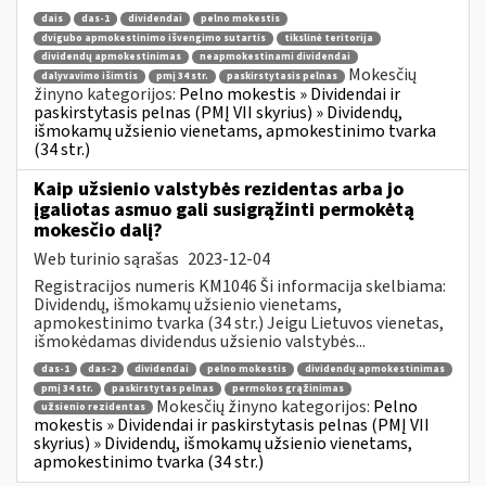
dais
das-1
dividendai
pelno mokestis
dvigubo apmokestinimo išvengimo sutartis
tikslinė teritorija
dividendų apmokestinimas
neapmokestinami dividendai
Mokesčių
dalyvavimo išimtis
pmį 34 str.
paskirstytasis pelnas
žinyno kategorijos:
Pelno mokestis » Dividendai ir
paskirstytasis pelnas (PMĮ VII skyrius) » Dividendų,
išmokamų užsienio vienetams, apmokestinimo tvarka
(34 str.)
Kaip užsienio valstybės rezidentas arba jo
įgaliotas asmuo gali susigrąžinti permokėtą
mokesčio dalį?
Web turinio sąrašas
2023-12-04
Registracijos numeris KM1046 Ši informacija skelbiama:
Dividendų, išmokamų užsienio vienetams,
apmokestinimo tvarka (34 str.) Jeigu Lietuvos vienetas,
išmokėdamas dividendus užsienio valstybės...
das-1
das-2
dividendai
pelno mokestis
dividendų apmokestinimas
pmį 34 str.
paskirstytas pelnas
permokos grąžinimas
Mokesčių žinyno kategorijos:
Pelno
užsienio rezidentas
mokestis » Dividendai ir paskirstytasis pelnas (PMĮ VII
skyrius) » Dividendų, išmokamų užsienio vienetams,
apmokestinimo tvarka (34 str.)