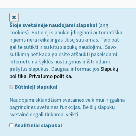
Uždaryti
Šioje svetainėje naudojami slapukai
(angl.
cookies). Būtinieji slapukai įdiegiami automatiškai
ir jiems nėra reikalingas Jūsų sutikimas. Taip pat
galite sutikti ir su kitų slapukų naudojimu. Savo
sutikimą bet kada galėsite atšaukti pakeisdami
interneto naršyklės nustatymus ir ištrindami
įrašytus slapukus. Daugiau informacijos
Slapukų
politika
;
Privatumo politika.
Būtinieji slapukai
Naudojami sklandžiam svetainės veikimui ir įgalina
pagrindines svetainės funkcijas. Be šių slapukų
svetainė negali tinkamai veikti.
Analitiniai slapukai