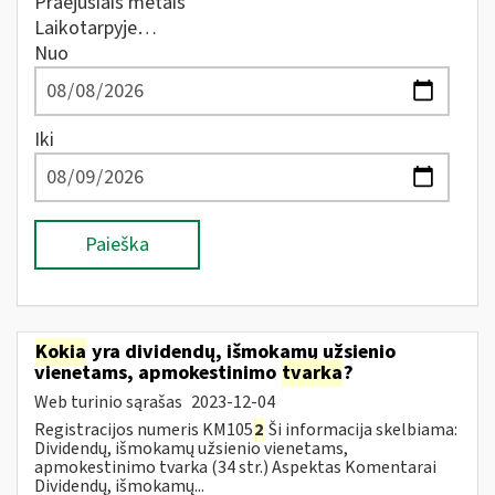
Praėjusiais metais
Laikotarpyje…
Nuo
Iki
Paieška
Kokia
yra dividendų, išmokamų užsienio
vienetams, apmokestinimo
tvarka
?
Web turinio sąrašas
2023-12-04
Registracijos numeris KM105
2
Ši informacija skelbiama:
Dividendų, išmokamų užsienio vienetams,
apmokestinimo tvarka (34 str.) Aspektas Komentarai
Dividendų, išmokamų...