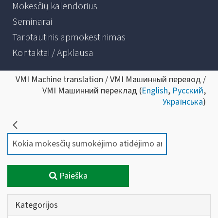
Mokesčių kalendorius
Seminarai
Tarptautinis apmokestinimas
Kontaktai / Apklausa
VMI Machine translation / VMI Машинный перевод /
VMI Машинний переклад (
English
,
Русский
,
Українська
)
Paieška
Kategorijos