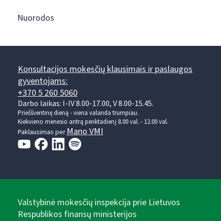
Nuorodos
Konsultacijos mokesčių klausimais ir paslaugos
gyventojams:
+370 5 260 5060
Darbo laikas: I-IV 8.00-17.00, V 8.00-15.45.
Prieššventinę dieną - viena valanda trumpiau.
Kiekvieno mėnesio antrą penktadienį 8.00 val. - 12.00 val.
Mano VMI
Paklausimas per
Valstybinė mokesčių inspekcija prie Lietuvos
Respublikos finansų ministerijos