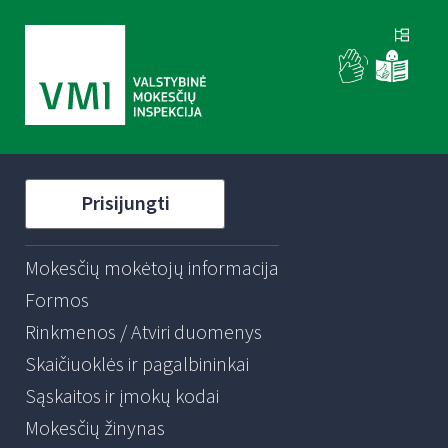
Prisijungti
Mokesčių mokėtojų informacija
Formos
Rinkmenos / Atviri duomenys
Skaičiuoklės ir pagalbininkai
Sąskaitos ir įmokų kodai
Mokesčių žinynas