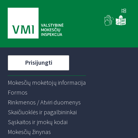
Prisijungti
Mokesčių mokėtojų informacija
Formos
Rinkmenos / Atviri duomenys
Skaičiuoklės ir pagalbininkai
Sąskaitos ir įmokų kodai
Mokesčių žinynas