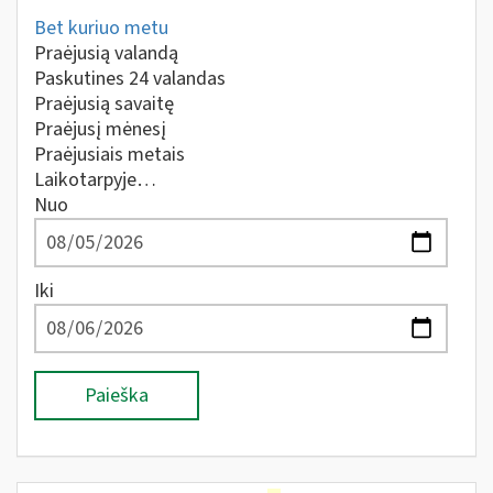
Bet kuriuo metu
Praėjusią valandą
Paskutines 24 valandas
Praėjusią savaitę
Praėjusį mėnesį
Praėjusiais metais
Laikotarpyje…
Nuo
Iki
Paieška