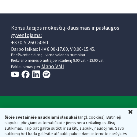
Konsultacijos mokesčių klausimais ir paslaugos
gyventojams:
+370 5 260 5060
Darbo laikas: I-IV 8.00-17.00, V 8.00-15.45.
Prieššventinę dieną - viena valanda trumpiau.
Kiekvieno mėnesio antrą penktadienį 8.00 val. - 12.00 val.
Mano VMI
Paklausimas per
Valstybinė mokesčių inspekcija prie Lietuvos
U
Respublikos finansų ministerijos
Šioje svetainėje naudojami slapukai
(angl. cookies). Būtinieji
slapukai įdiegiami automatiškai ir jiems nėra reikalingas Jūsų
Biudžetinė įstaiga. Juridinio asmens kodas — 188659752,
sutikimas. Taip pat galite sutikti ir su kitų slapukų naudojimu. Savo
adresas: Vasario 16-osios g. 14, 01107 Vilnius, Lietuva, el.paštas:
sutikimą bet kada galėsite atšaukti pakeisdami interneto naršyklės