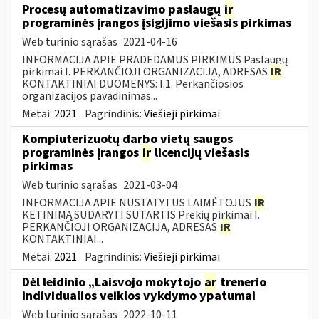
Procesų automatizavimo paslaugų
ir
programinės įrangos įsigijimo viešasis pirkimas
Web turinio sąrašas
2021-04-16
INFORMACIJA APIE PRADEDAMUS PIRKIMUS Paslaugų
pirkimai I. PERKANČIOJI ORGANIZACIJA, ADRESAS
IR
KONTAKTINIAI DUOMENYS: I.1. Perkančiosios
organizacijos pavadinimas...
Metai:
2021
Pagrindinis:
Viešieji pirkimai
Kompiuterizuotų darbo vietų saugos
programinės įrangos
ir
licencijų viešasis
pirkimas
Web turinio sąrašas
2021-03-04
INFORMACIJA APIE NUSTATYTUS LAIMĖTOJUS
IR
KETINIMĄ SUDARYTI SUTARTIS Prekių pirkimai I.
PERKANČIOJI ORGANIZACIJA, ADRESAS
IR
KONTAKTINIAI...
Metai:
2021
Pagrindinis:
Viešieji pirkimai
Dėl leidinio „Laisvojo mokytojo
ar
trenerio
individualios veiklos vykdymo ypatumai
Web turinio sąrašas
2022-10-11