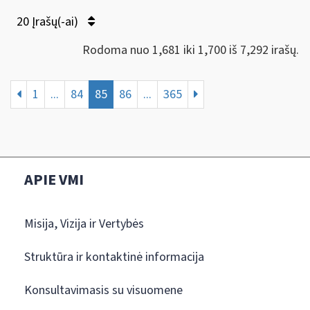
20 Įrašų(-ai)
Rodoma nuo 1,681 iki 1,700 iš 7,292 irašų.
1
...
84
85
86
...
365
APIE VMI
Misija, Vizija ir Vertybės
Struktūra ir kontaktinė informacija
Konsultavimasis su visuomene