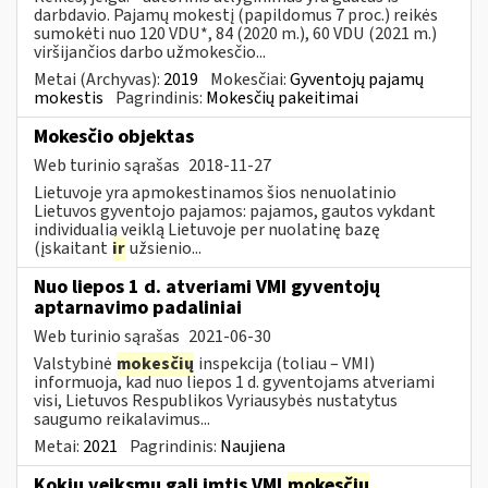
darbdavio. Pajamų mokestį (papildomus 7 proc.) reikės
sumokėti nuo 120 VDU*, 84 (2020 m.), 60 VDU (2021 m.)
viršijančios darbo užmokesčio...
Metai (Archyvas):
2019
Mokesčiai:
Gyventojų pajamų
mokestis
Pagrindinis:
Mokesčių pakeitimai
Mokesčio objektas
Web turinio sąrašas
2018-11-27
Lietuvoje yra apmokestinamos šios nenuolatinio
Lietuvos gyventojo pajamos: pajamos, gautos vykdant
individualią veiklą Lietuvoje per nuolatinę bazę
(įskaitant
ir
užsienio...
Nuo liepos 1 d. atveriami VMI gyventojų
aptarnavimo padaliniai
Web turinio sąrašas
2021-06-30
Valstybinė
mokesčių
inspekcija (toliau – VMI)
informuoja, kad nuo liepos 1 d. gyventojams atveriami
visi, Lietuvos Respublikos Vyriausybės nustatytus
saugumo reikalavimus...
Metai:
2021
Pagrindinis:
Naujiena
Kokių veiksmų gali imtis VMI
mokesčių