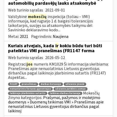
automobilių pardavėjų lauks atsakomybė
Web turinio sąrašas
2021-09-01
Valstybinė
mokesčių
inspekcija (toliau – VMI)
informuoja, kad rugsėjo 1 d. baigėsi tolerancijos
laikotarpis, susijęs su atsakomybės taikymu dėl
Savininko deklaravimo kodo...
Metai:
2021
Pagrindinis:
Naujiena
Kuriais atvejais, kada
ir
kokiu būdu turi būti
pateiktas VMI pranešimas (FR1147 forma
Web turinio sąrašas
2026-05-12
Registraci
jos
numeris KM1029 Ši informacija skelbiama:
Pranešimas apie nenuolatinius Lietuvos gyventojus
dirbančius pagal laikinojo įdarbinimo sutartis (FR1147)
Aspektas...
fr1147
pranešimas
darbas lietuvoje
užsienio įmonė
nenuolatinis lietuvos gyventojas
užsienio juridinis asmuo
Mokesčių
laikinojo įdarbinimo sutartis
laikinas darbas lietuvoje
žinyno kategorijos:
Prašymai, pažymos ir mokėjimo
duomenys » Duomenų teikimas VMI » Pranešimas apie
nenuolatinius Lietuvos gyventojus dirbančius pagal
laikinoj