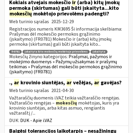
Kokiais atvejais mokesčio
ir
(arba) kitų įmokų
permoka (skirtumas) gali būti įskaityta...kito
mokesčių
mokėtojo prievolėms padengti?
Web turinio sąrašas
2025-12-29
Registracijos numeris KM3695 Ši informacija skelbiama:
Prašymas dėl mokesčio permokos grąžinimo
(įskaitymo) (FR0781) Mokesčio ir (arba) kitų įmokų
permoka (skirtumas) gali būti įskaityta kito...
fr0781
įskaityta kito mokesčių mokėtojo prievolėms
įskaityta
Mokesčių žinyno kategorijos:
Prašymai, pažymos ir
mokėjimo duomenys » Pažymų užsakymas ir prašymų
teikimas » Prašymas dėl mokesčio permokos grąžinimo
(įskaitymo) (FR0781)
.,
ar
krovinio siuntėjas,
ar
vežėjas,
ar
gavėjas?
Web turinio sąrašas
2021-04-30
Važtaraščių duomenis i.VAZ teikia važtaraščio rengėjas.
Važtaraščio rengėjas –
mokesčių
mokėtojas, kuris yra
krovinio siuntėjas, arba kitas asmuo, rengiantis
važtaraštį /...
DUK:
DUK - Apie i.VAZ
Baigėsi tolerancijos laikotarpis – nesąžiningų