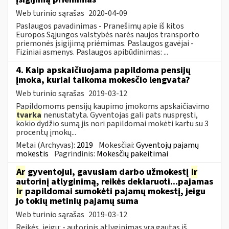
Web turinio sąrašas
2020-04-09
Paslaugos pavadinimas - Pranešimų apie iš kitos
Europos Sąjungos valstybės narės naujos transporto
priemonės įsigijimą priėmimas. Paslaugos gavėjai -
Fiziniai asmenys. Paslaugos apibūdinimas: ...
4. Kaip apskaičiuojama papildoma pensijų
įmoka, kuriai taikoma mokesčio lengvata?
Web turinio sąrašas
2019-03-12
Papildomoms pensijų kaupimo įmokoms apskaičiavimo
tvarka
nenustatyta. Gyventojas gali pats nuspręsti,
kokio dydžio sumą jis nori papildomai mokėti kartu su 3
procentų įmokų...
Metai (Archyvas):
2019
Mokesčiai:
Gyventojų pajamų
mokestis
Pagrindinis:
Mokesčių pakeitimai
Ar
gyventojui, gavusiam darbo užmokestį
ir
autorinį atlyginimą, reikės deklaruoti...pajamas
ir
papildomai sumokėti pajamų mokestį, jeigu
jo tokių metinių pajamų suma
Web turinio sąrašas
2019-03-12
Reikės, jeigu: - autorinis atlyginimas yra gautas iš