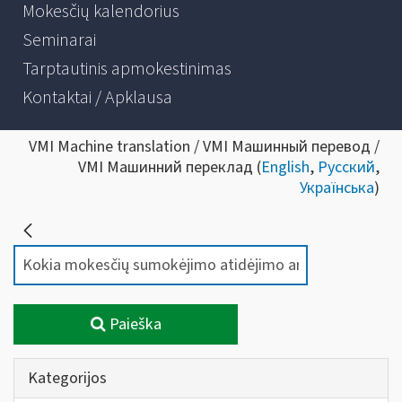
Mokesčių kalendorius
Seminarai
Tarptautinis apmokestinimas
Kontaktai / Apklausa
VMI Machine translation / VMI Машинный перевод /
VMI Машинний переклад (
English
,
Русский
,
Українська
)
Paieška
Kategorijos