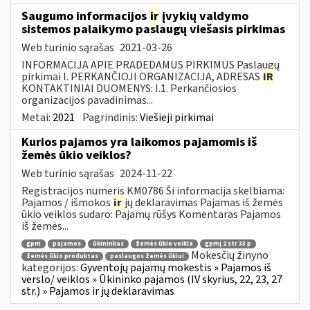
Saugumo informacijos
ir
įvykių valdymo
sistemos palaikymo paslaugų viešasis pirkimas
Web turinio sąrašas
2021-03-26
INFORMACIJA APIE PRADEDAMUS PIRKIMUS Paslaugų
pirkimai I. PERKANČIOJI ORGANIZACIJA, ADRESAS
IR
KONTAKTINIAI DUOMENYS: I.1. Perkančiosios
organizacijos pavadinimas...
Metai:
2021
Pagrindinis:
Viešieji pirkimai
Kurios pajamos yra laikomos pajamomis iš
žemės ūkio veiklos?
Web turinio sąrašas
2024-11-22
Registracijos numeris KM0786 Ši informacija skelbiama:
Pajamos / išmokos
ir
jų deklaravimas Pajamas iš žemės
ūkio veiklos sudaro: Pajamų rūšys Komentaras Pajamos
iš žemės...
gpm
pajamos
ūkininkas
žemės ūkio veikla
gpmį 2 str 33 p
Mokesčių žinyno
žemės ūkio produktas
paslaugos žemės ūkiui
kategorijos:
Gyventojų pajamų mokestis » Pajamos iš
verslo/ veiklos » Ūkininko pajamos (IV skyrius, 22, 23, 27
str.) » Pajamos ir jų deklaravimas