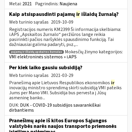
Metai:
2021
Pagrindinis:
Naujiena
Kaip atsispausdinti pajamų
ir
išlaidų žurnalą?
Web turinio sąrašas
2019-10-09
Registracijos numeris KM2399 Ši informacija skelbiama:
i.APS „Apskaitos žurnalo“ peržiūros lange reikia
pasirinkti pačios naršyklės spausdinimo funkciją. Tai
dažniausiai galima padaryti, pvz.,...
Mokesčių žinyno kategorijos:
pajamų ir išlaidų apskaitos žurnalas
VMI elektroninės sistemos » i.APS
Per kiek laiko gausiu subsidiją?
Web turinio sąrašas
2021-03-29
Pranešimą apie Lietuvos Respublikos ekonomikos
ir
inovacijų ministro sprendimą skirti subsidiją VMI pateiks
Jums per Mano VMI. Subsidija bus pervesta į Jūsų
asmeninę banko...
DUK:
DUK - COVID-19 subsidijos savarankiškai
dirbantiems
Pranešimų apie iš kitos Europos Sąjungos
valstybės narės naujos transporto priemonės
įsigijimą priėmimas