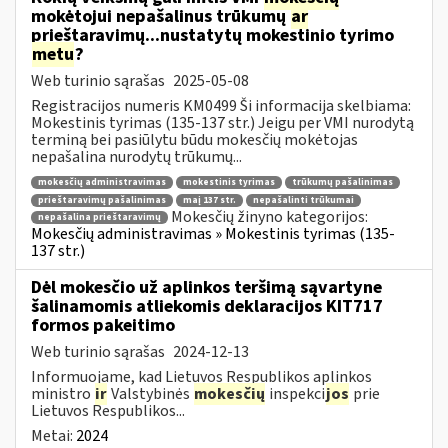
mokėtojui nepašalinus trūkumų
ar
prieštaravimų...nustatytų mokestinio tyrimo
metu
?
Web turinio sąrašas
2025-05-08
Registracijos numeris KM0499 Ši informacija skelbiama:
Mokestinis tyrimas (135-137 str.) Jeigu per VMI nurodytą
terminą bei pasiūlytu būdu mokesčių mokėtojas
nepašalina nurodytų trūkumų...
mokesčių administravimas
mokestinis tyrimas
trūkumų pašalinimas
prieštaravimų pašalinimas
maį 137 str.
nepašalinti trūkumai
Mokesčių žinyno kategorijos:
nepašalina prieštaravimų
Mokesčių administravimas » Mokestinis tyrimas (135-
137 str.)
Dėl mokesčio už aplinkos teršimą sąvartyne
šalinamomis atliekomis deklaracijos KIT717
formos pakeitimo
Web turinio sąrašas
2024-12-13
Informuojame, kad Lietuvos Respublikos aplinkos
ministro
ir
Valstybinės
mokesčių
inspekci
jos
prie
Lietuvos Respublikos...
Metai:
2024