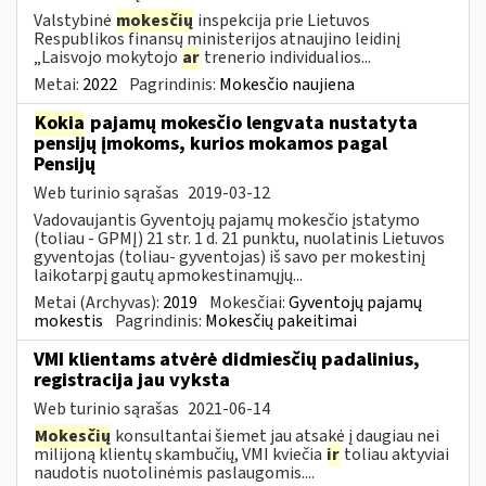
Valstybinė
mokesčių
inspekcija prie Lietuvos
Respublikos finansų ministerijos atnaujino leidinį
„Laisvojo mokytojo
ar
trenerio individualios...
Metai:
2022
Pagrindinis:
Mokesčio naujiena
Kokia
pajamų mokesčio lengvata nustatyta
pensijų įmokoms, kurios mokamos pagal
Pensijų
Web turinio sąrašas
2019-03-12
Vadovaujantis Gyventojų pajamų mokesčio įstatymo
(toliau - GPMĮ) 21 str. 1 d. 21 punktu, nuolatinis Lietuvos
gyventojas (toliau- gyventojas) iš savo per mokestinį
laikotarpį gautų apmokestinamųjų...
Metai (Archyvas):
2019
Mokesčiai:
Gyventojų pajamų
mokestis
Pagrindinis:
Mokesčių pakeitimai
VMI klientams atvėrė didmiesčių padalinius,
registracija jau vyksta
Web turinio sąrašas
2021-06-14
Mokesčių
konsultantai šiemet jau atsakė į daugiau nei
milijoną klientų skambučių, VMI kviečia
ir
toliau aktyviai
naudotis nuotolinėmis paslaugomis....