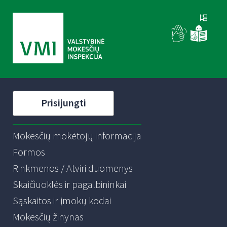
Prisijungti
Mokesčių mokėtojų informacija
Formos
Rinkmenos / Atviri duomenys
Skaičiuoklės ir pagalbininkai
Sąskaitos ir įmokų kodai
Mokesčių žinynas