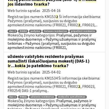
jos
išdavimo
tvarka
?
Web turinio sąrašas
2025-04-16
Registracijos numeris KM153
2
Ši informacija skelbiama:
Pažymos (prašymai), susijusios su dvigubo
apmokestinimo naikinimu (FR0021, FR002
2
, FR0023,...
das-4
fr0254
pažyma
lietuvos rezidentas
pripažinti rezidentu
Mokesčių žinyno kategorijos:
Prašymai, pažymos ir
mokėjimo duomenys » Pažymų užsakymas ir prašymų
teikimas » Pažymos (prašymai), susijusios su dvigubo
apmokestinimo naikinimu (FR0021,
užsienio valstybės rezidento prašymas
sumažinti išskaičiuojamą mokestį (DAS-1)
ir
...
kokia
jo pateikimo
tvarka
?
Web turinio sąrašas
2025-04-02
Registracijos numeris KM1534 Ši informacija skelbiama:
Pažymos (prašymai), susijusios su dvigubo
apmokestinimo naikinimu (FR0021, FR002
2
, FR0023,
FR0254) DAS-1 prašymą...
das-1
fr0021
užsienio rezidentas
mokesčio sumažinimas
Mokesčių žinyno kategorijos:
Prašymai, pažymos ir
mokėjimo duomenys » Pažymų užsakymas ir prašymų