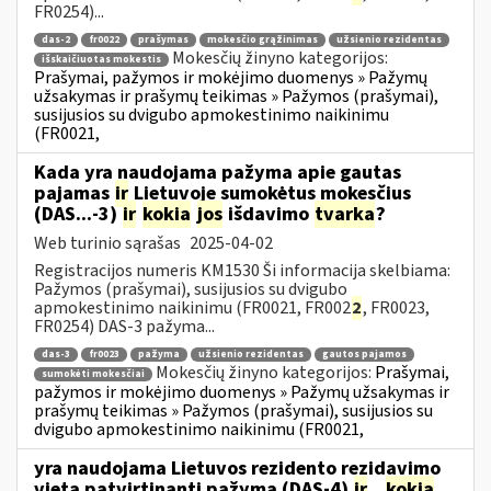
FR0254)...
das-2
fr0022
prašymas
mokesčio grąžinimas
užsienio rezidentas
Mokesčių žinyno kategorijos:
išskaičiuotas mokestis
Prašymai, pažymos ir mokėjimo duomenys » Pažymų
užsakymas ir prašymų teikimas » Pažymos (prašymai),
susijusios su dvigubo apmokestinimo naikinimu
(FR0021,
Kada yra naudojama pažyma apie gautas
pajamas
ir
Lietuvoje sumokėtus mokesčius
(DAS...-3)
ir
kokia
jos
išdavimo
tvarka
?
Web turinio sąrašas
2025-04-02
Registracijos numeris KM1530 Ši informacija skelbiama:
Pažymos (prašymai), susijusios su dvigubo
apmokestinimo naikinimu (FR0021, FR002
2
, FR0023,
FR0254) DAS-3 pažyma...
das-3
fr0023
pažyma
užsienio rezidentas
gautos pajamos
Mokesčių žinyno kategorijos:
Prašymai,
sumokėti mokesčiai
pažymos ir mokėjimo duomenys » Pažymų užsakymas ir
prašymų teikimas » Pažymos (prašymai), susijusios su
dvigubo apmokestinimo naikinimu (FR0021,
yra naudojama Lietuvos rezidento rezidavimo
vietą patvirtinanti pažyma (DAS-4)
ir
...
kokia