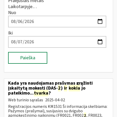
Praėjusiais metais
Laikotarpyje…
Nuo
Iki
Paieška
Kada yra naudojamas prašymas grąžinti
įskaitytą mokestį (DAS-
2
)
ir
kokia
jo
pateikimo...
tvarka
?
Web turinio sąrašas
2025-04-02
Registracijos numeris KM1531 Ši informacija skelbiama:
Pažymos (prašymai), susijusios su dvigubo
apmokestinimo naikinimu (FR0021, FR002
2
, FR0023,