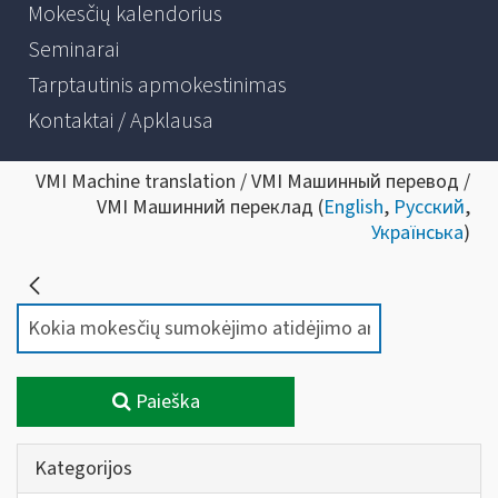
Mokesčių kalendorius
Seminarai
Tarptautinis apmokestinimas
Kontaktai / Apklausa
VMI Machine translation / VMI Машинный перевод /
VMI Машинний переклад (
English
,
Русский
,
Українська
)
Paieška
Kategorijos