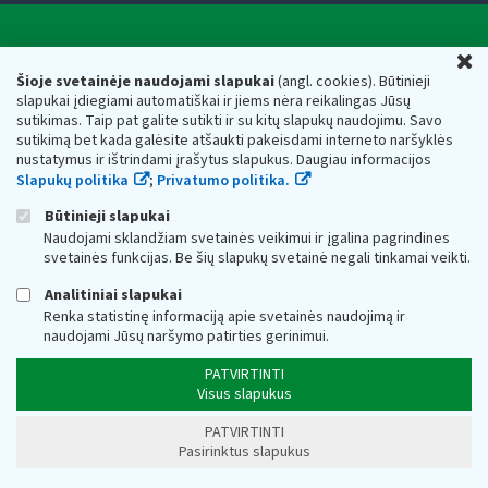
Valstybinė mokesčių inspekcija prie Lietuvos
U
Respublikos finansų ministerijos
Šioje svetainėje naudojami slapukai
(angl. cookies). Būtinieji
slapukai įdiegiami automatiškai ir jiems nėra reikalingas Jūsų
Biudžetinė įstaiga. Juridinio asmens kodas — 188659752,
sutikimas. Taip pat galite sutikti ir su kitų slapukų naudojimu. Savo
adresas: Vasario 16-osios g. 14, 01107 Vilnius, Lietuva, el.paštas:
sutikimą bet kada galėsite atšaukti pakeisdami interneto naršyklės
vmi@vmi.lt
, E. pristatymo dėžutės adresas 188659752
nustatymus ir ištrindami įrašytus slapukus. Daugiau informacijos
Duomenys apie Valstybinę mokesčių inspekciją prie Lietuvos
Slapukų politika
;
Privatumo politika.
Respublikos finansų ministerijos kaupiami ir saugomi Juridinių
asmenų registre
Būtinieji slapukai
Naudojami sklandžiam svetainės veikimui ir įgalina pagrindines
svetainės funkcijas. Be šių slapukų svetainė negali tinkamai veikti.
Analitiniai slapukai
Renka statistinę informaciją apie svetainės naudojimą ir
naudojami Jūsų naršymo patirties gerinimui.
PATVIRTINTI
Visus slapukus
PATVIRTINTI
Pasirinktus slapukus