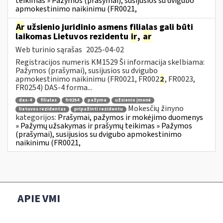
teikimas » Pažymos (prašymai), susijusios su dvigubo
apmokestinimo naikinimu (FR0021,
Ar
užsienio juridinio asmens filialas gali būti
laikomas Lietuvos rezidentu
ir
,
ar
Web turinio sąrašas
2025-04-02
Registracijos numeris KM1529 Ši informacija skelbiama:
Pažymos (prašymai), susijusios su dvigubo
apmokestinimo naikinimu (FR0021, FR002
2
, FR0023,
FR0254) DAS-4 forma...
das-4
filialas
fr0254
pažyma
užsienio įmonė
Mokesčių žinyno
lietuvos rezidentas
pripažinti rezidentu
kategorijos:
Prašymai, pažymos ir mokėjimo duomenys
» Pažymų užsakymas ir prašymų teikimas » Pažymos
(prašymai), susijusios su dvigubo apmokestinimo
naikinimu (FR0021,
APIE VMI