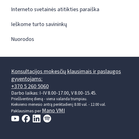
Interneto svetainės atitikties paraiška
Ieškome turto savininkų
Nuorodos
Konsultacijos mokesčių klausimais ir paslaugos
gyventojams:
+370 5 260 5060
Darbo laikas: I-IV 8.00-17.00, V 8.00-15.45.
Prieššventinę dieną - viena valanda trumpiau.
Kiekvieno mėnesio antrą penktadienį 8.00 val. - 12.00 val.
Mano VMI
Paklausimas per