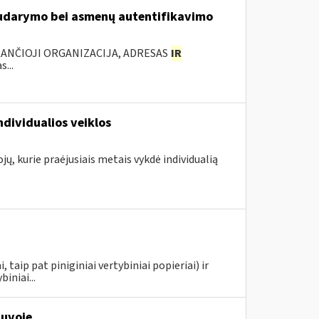
 sudarymo bei asmenų autentifikavimo
KANČIOJI ORGANIZACIJA, ADRESAS
IR
...
ndividualios veiklos
jų, kurie praėjusiais metais vykdė individualią
taip pat piniginiai vertybiniai popieriai) ir
iniai...
tuvoje