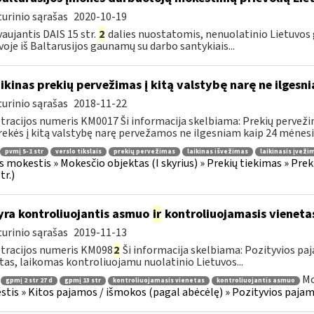
urinio sąrašas
2020-10-19
aujantis DAIS 15 str.
2
dalies nuostatomis, nenuolatinio Lietuvos 
voje iš Baltarusijos gaunamų su darbo santykiais...
ikinas prekių pervežimas į kitą valstybę narę ne ilgesn
urinio sąrašas
2018-11-22
tracijos numeris KM0017 Ši informacija skelbiama: Prekių pervežimas
rekės į kitą valstybę narę pervežamos ne ilgesniam kaip 24 mėnesių
pvmį 5-1 str
verslo tikslais
prekių pervežimas
laikinas išvežimas
laikinasis įveži
s mokestis » Mokesčio objektas (I skyrius) » Prekių tiekimas » Preki
tr.)
yra kontroliuojantis asmuo
ir
kontroliuojamasis vieneta
urinio sąrašas
2019-11-13
tracijos numeris KM098
2
Ši informacija skelbiama: Pozityvios paj
tas, laikomas kontroliuojamu nuolatinio Lietuvos...
Mo
gpmį 2 str 27 d
gpmį 13 str
kontroliuojamasis vienetas
kontroliuojantis asmuo
tis » Kitos pajamos / išmokos (pagal abėcėlę) » Pozityvios pajamo