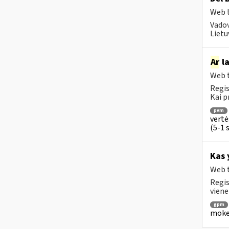
Web t
Vadov
Lietu
Ar
la
Web t
Regis
Kai p
pvm
vertė
(5-1 s
Kas 
Web t
Regis
viene
gpm
mokes