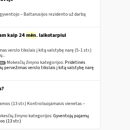
gyventojo ‒ Baltarusijos rezidento už darbą
iam kaip 24
mėn
. laikotarpiui
 verslo tikslais į kitą valstybę narę (5-1 str.)
...
Mokesčių žinyno kategorijos:
Pridėtinės
mas
ų pervežimas verslo tikslais į kitą valstybę narę
s?
amos (13 str.) Kontroliuojamasis vienetas –
kesčių žinyno kategorijos:
Gyventojų pajamų
s (13 str.)