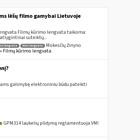
ms lėšų filmo gamybai Lietuvoje
lengvata Filmų kūrimo lengvata taikoma:
lygintinai suteiktų...
Mokesčių žinyno
mo lengvata
kino lengvata
) » Filmų kūrimo lengvata
enį?
ms galimybę elektroniniu būdu pateikti
s
GPM314 laukelių pildymą reglamentuoja VMI