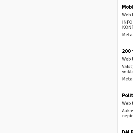
Mobi
Web t
INFO
KONTA
Metai
200 
Web t
Valst
veikl
Metai
Poli
Web t
Aukos
nepin
Dėl 