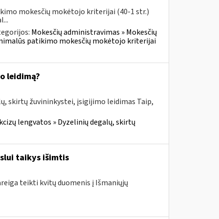
imo mokesčių mokėtojo kriterijai (40-1 str.)
...
egorijos:
Mokesčių administravimas » Mokesčių
inimalūs patikimo mokesčių mokėtojo kriterijai
mo leidimą?
 skirtų žuvininkystei, įsigijimo leidimas Taip,
cizų lengvatos » Dyzelinių degalų, skirtų
lui taikys išimtis
areiga teikti kvitų duomenis į Išmaniųjų