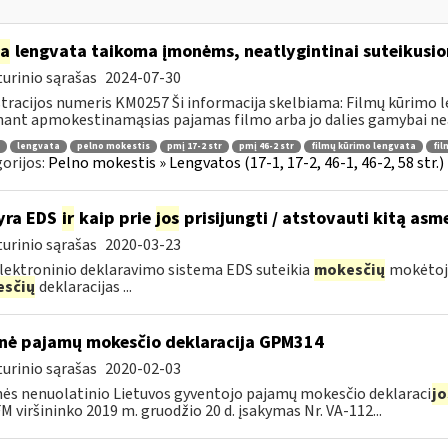
ia
lengvata taikoma įmonėms, neatlygintinai suteikusio
urinio sąrašas
2024-07-30
tracijos numeris KM0257 Ši informacija skelbiama: Filmų kūrimo 
ant apmokestinamąsias pajamas filmo arba jo dalies gamybai neat
lengvata
pelno mokestis
pmį 17-2 str
pmį 46-2 str
filmų kūrimo lengvata
fil
orijos:
Pelno mokestis » Lengvatos (17-1, 17-2, 46-1, 46-2, 58 str.
yra EDS
ir
kaip prie
jos
prisijungti / atstovauti kitą asm
urinio sąrašas
2020-03-23
lektroninio deklaravimo sistema EDS suteikia
mokesčių
mokėtoja
sčių
deklaracijas ...
nė pajamų mokesčio deklaracija GPM314
urinio sąrašas
2020-02-03
ės nenuolatinio Lietuvos gyventojo pajamų mokesčio deklaraci
jo
FM viršininko 2019 m. gruodžio 20 d. įsakymas Nr. VA-112...