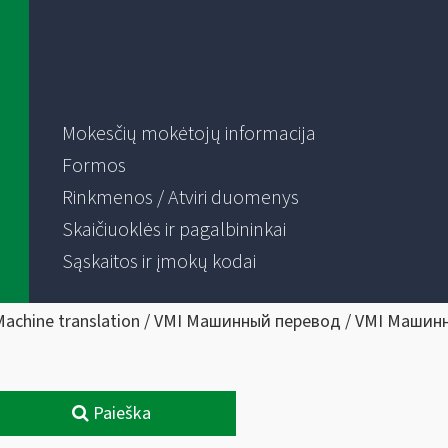
Mokesčių mokėtojų informacija
Formos
Rinkmenos / Atviri duomenys
Skaičiuoklės ir pagalbininkai
Sąskaitos ir įmokų kodai
Machine translation / VMI Машинный перевод / VMI Машин
Paieška