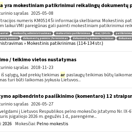
ia
yra mokestiniam patikrinimui reikalingų dokumentų
urinio sąrašas
2025-05-08
tracijos numeris KM0514 Ši informacija skelbiama: Mokestinis pat
m laikui VMI pareigūnas gali paimti mokestiniam patikrinimui reika
entai
mokesčių administravimas
mokestinis patikrinimas
maį 124 str.
patikrinimu
entų poėmis
dokumentų poėmio įforminimas
dokumentų poėmio terminas
dokument
istravimas » Mokestinis patikrinimas (114-134 str.)
imo / teikimo vietos nustatymas
urinio sąrašas
2018-11-23
 iš sąlygų, kad prekių tiekimas
ar
paslaugų teikimas būtų laikomas 
mas turi būti laikomas įvykusiu Lietuvos...
tymo apibendrinto paaiškinimo (komentaro) 12 straips
urinio sąrašas
2026-05-27
velgdami į Lietuvos Respublikos pelno mokesčio įstatymo Nr. IX-6
kuris įsigaliojo 2026 m. gegužės 1 d., parengėme...
:
2026
Mokesčiai:
Pelno mokestis