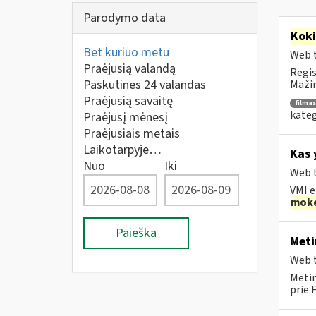
Parodymo data
Kok
Bet kuriuo metu
Web t
Praėjusią valandą
Regis
Paskutines 24 valandas
Mažin
Praėjusią savaitę
filmas
kateg
Praėjusį mėnesį
Praėjusiais metais
Laikotarpyje…
Kas 
Nuo
Iki
Web t
VMI e
moke
Paieška
Meti
Web t
Metin
prie 