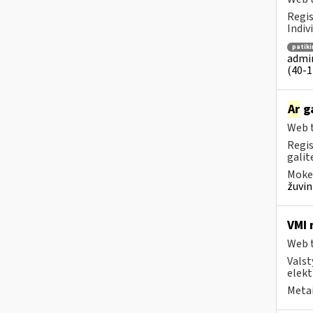
Regis
Indiv
patik
admin
(40-1 
Ar
ga
Web t
Regis
galite
Mokes
žuvin
VMI 
Web t
Valst
elekt
Metai