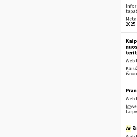
Infor
tapa
Metai
2025 
Kaip
nuos
terit
Web t
Kai u
išnuo
Pran
Web t
Įgyve
tarpv
Ar
ši
Web t