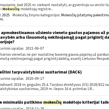
muojame, kad 2025 m. siekiant nustatyti, ar gyventojo su verslo liu
ti
Mokesčių
mokėtojų registre...
:
2025
Mokesčių žinyno kategorijos:
Mokesčių įstatymų pakeitima
m.
 apmokestinamos užsienio vieneto gautos pajamos už pa
avybėn arba išnuomotą nekilnojamąjį pagal prigimtį dai
orijoje?
urinio sąrašas
2021-06-07
žsienio vienetas ne per nuolatinę buveinę gauna pajamų už parduo
motą nekilnojamąjį pagal prigimtį daiktą, esantį Lietuvos Respubl
eštini tarpvalstybiniai susitarimai (DAC6)
urinio sąrašas
2020-09-17
ndinant 2018 m. gegužės 25 d. Tarybos direktyvos (ES) 2018/822 n
alstybinius susitarimus, 2019 m. liepos 16 d. priimtas LR...
e minimalūs patikimo
mokesčių
mokėtojo kriterijai tai
urinio sąrašas
2024-11-28