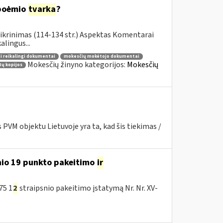
 poėmio
tvarka
?
ikrinimas (114-134 str.) Aspektas Komentarai
lingus...
i reikalingi dokumentai
mokesčių mokėtojo dokumentai
Mokesčių žinyno kategorijos:
Mokesčių
ų kopijos
PVM objektu Lietuvoje yra ta, kad šis tiekimas /
nio 19 punkto pakeitimo
ir
75 1
2
straipsnio pakeitimo įstatymą Nr. Nr. XV-