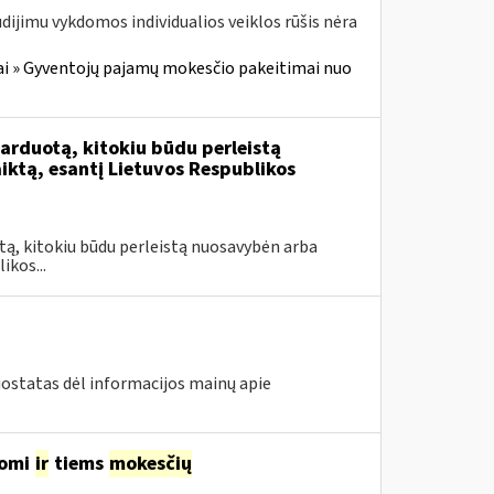
dijimu vykdomos individualios veiklos rūšis nėra
i » Gyventojų pajamų mokesčio pakeitimai nuo
rduotą, kitokiu būdu perleistą
ktą, esantį Lietuvos Respublikos
tą, kitokiu būdu perleistą nuosavybėn arba
ikos...
uostatas dėl informacijos mainų apie
komi
ir
tiems
mokesčių