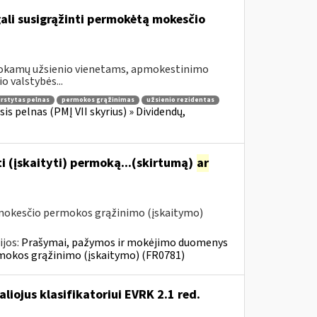
gali susigrąžinti permokėtą mokesčio
šmokamų užsienio vienetams, apmokestinimo
o valstybės...
irstytas pelnas
permokos grąžinimas
užsienio rezidentas
is pelnas (PMĮ VII skyrius) » Dividendų,
i (įskaityti) permoką...(skirtumą)
ar
 mokesčio permokos grąžinimo (įskaitymo)
ijos:
Prašymai, pažymos ir mokėjimo duomenys
mokos grąžinimo (įskaitymo) (FR0781)
aliojus klasifikatoriui EVRK 2.1 red.