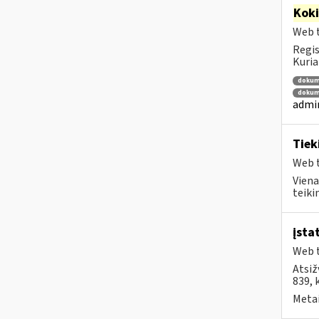
Kok
Web t
Regis
Kuria
dokum
dokum
admin
Tiek
Web t
Viena
teiki
įsta
Web t
Atsiž
839, 
Metai