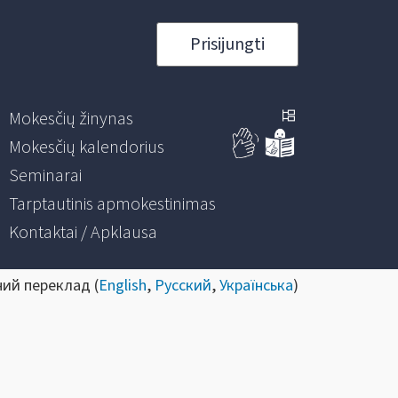
Prisijungti
Mokesčių žinynas
Mokesčių kalendorius
Seminarai
Tarptautinis apmokestinimas
Kontaktai / Apklausa
ний переклад (
English
,
Русский
,
Українська
)