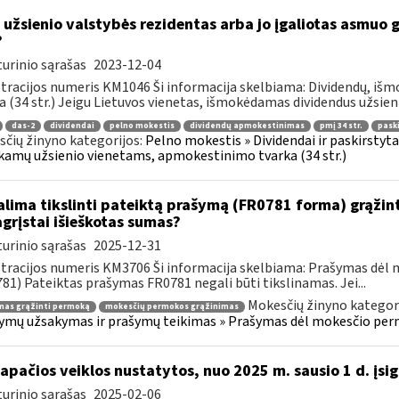
 užsienio valstybės rezidentas arba jo įgaliotas asmuo 
?
urinio sąrašas
2023-12-04
tracijos numeris KM1046 Ši informacija skelbiama: Dividendų, i
a (34 str.) Jeigu Lietuvos vienetas, išmokėdamas dividendus užsieni
das-2
dividendai
pelno mokestis
dividendų apmokestinimas
pmį 34 str.
pask
čių žinyno kategorijos:
Pelno mokestis » Dividendai ir paskirstytas
amų užsienio vienetams, apmokestinimo tvarka (34 str.)
lima tikslinti pateiktą prašymą (FR0781 forma) grąžint
grįstai išieškotas sumas?
urinio sąrašas
2025-12-31
tracijos numeris KM3706 Ši informacija skelbiama: Prašymas dėl
81) Pateiktas prašymas FR0781 negali būti tikslinamas. Jei...
Mokesčių žinyno kategor
mas grąžinti permoką
mokesčių permokos grąžinimas
ymų užsakymas ir prašymų teikimas » Prašymas dėl mokesčio per
tapačios veiklos nustatytos, nuo 2025 m. sausio 1 d. įsig
urinio sąrašas
2025-02-06