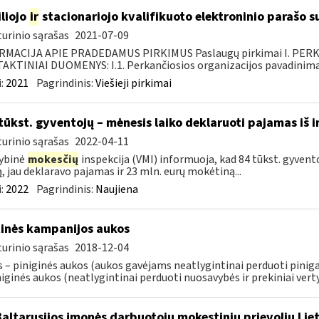
liojo
ir
stacionariojo kvalifikuoto elektroninio parašo
urinio sąrašas
2021-07-09
RMACIJA APIE PRADEDAMUS PIRKIMUS Paslaugų pirkimai I. PER
KTINIAI DUOMENYS: I.1. Perkančiosios organizacijos pavadinimas
:
2021
Pagrindinis:
Viešieji pirkimai
tūkst. gyventojų – mėnesis laiko deklaruoti pajamas iš i
urinio sąrašas
2022-04-11
ybinė
mokesčių
inspekcija (VMI) informuoja, kad 84 tūkst. gyvento
ą, jau deklaravo pajamas ir 23 mln. eurų mokėtiną...
:
2022
Pagrindinis:
Naujiena
tinės kampanijos aukos
urinio sąrašas
2018-12-04
 – piniginės aukos (aukos gavėjams neatlygintinai perduoti pinigai, 
iginės aukos (neatlygintinai perduoti nuosavybės ir prekiniai vertyb
Baltarusijos įmonės darbuotojų mokestinių prievolių Lie