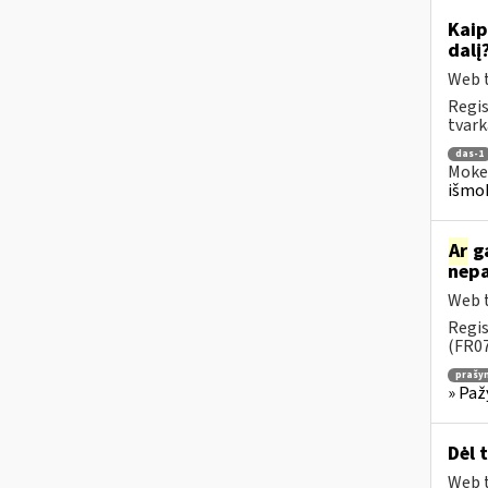
Kaip
dalį
Web t
Regis
tvark
das-1
Mokes
išmok
Ar
ga
nepa
Web t
Regis
(FR07
prašy
» Paž
Dėl 
Web t