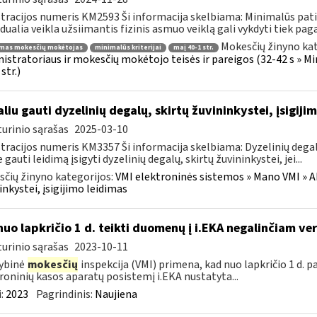
tracijos numeris KM2593 Ši informacija skelbiama: Minimalūs patik
idualia veikla užsiimantis fizinis asmuo veiklą gali vykdyti tiek pagal
Mokesčių žinyno kat
imas mokesčių mokėtojas
minimalūs kriterijai
maį 40-1 str.
istratoriaus ir mokesčių mokėtojo teisės ir pareigos (32-42 s » M
str.)
liu gauti dyzelinių degalų, skirtų žuvininkystei, įsigiji
urinio sąrašas
2025-03-10
tracijos numeris KM3357 Ši informacija skelbiama: Dyzelinių degalų,
 gauti leidimą įsigyti dyzelinių degalų, skirtų žuvininkystei, jei...
čių žinyno kategorijos:
VMI elektroninės sistemos » Mano VMI » Ak
inkystei, įsigijimo leidimas
nuo lapkričio 1 d. teikti duomenų į i.EKA negalinčiam vers
urinio sąrašas
2023-10-11
ybinė
mokesčių
inspekcija (VMI) primena, kad nuo lapkričio 1 d. p
roninių kasos aparatų posistemį i.EKA nustatyta...
:
2023
Pagrindinis:
Naujiena