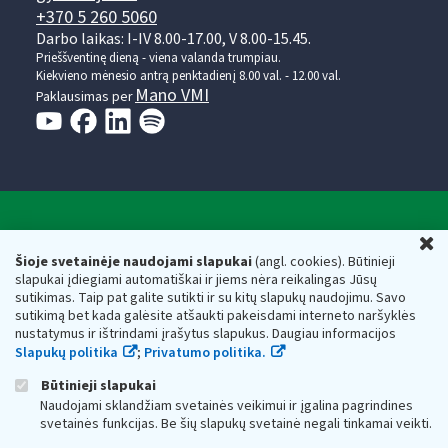
+370 5 260 5060
Darbo laikas: I-IV 8.00-17.00, V 8.00-15.45.
Prieššventinę dieną - viena valanda trumpiau.
Kiekvieno mėnesio antrą penktadienį 8.00 val. - 12.00 val.
Mano VMI
Paklausimas per
Valstybinė mokesčių inspekcija prie Lietuvos
U
Respublikos finansų ministerijos
Šioje svetainėje naudojami slapukai
(angl. cookies). Būtinieji
slapukai įdiegiami automatiškai ir jiems nėra reikalingas Jūsų
Biudžetinė įstaiga. Juridinio asmens kodas — 188659752,
sutikimas. Taip pat galite sutikti ir su kitų slapukų naudojimu. Savo
adresas: Vasario 16-osios g. 14, 01107 Vilnius, Lietuva, el.paštas:
sutikimą bet kada galėsite atšaukti pakeisdami interneto naršyklės
vmi@vmi.lt
, E. pristatymo dėžutės adresas 188659752
nustatymus ir ištrindami įrašytus slapukus. Daugiau informacijos
Duomenys apie Valstybinę mokesčių inspekciją prie Lietuvos
Slapukų politika
;
Privatumo politika.
Respublikos finansų ministerijos kaupiami ir saugomi Juridinių
asmenų registre
Būtinieji slapukai
Naudojami sklandžiam svetainės veikimui ir įgalina pagrindines
svetainės funkcijas. Be šių slapukų svetainė negali tinkamai veikti.