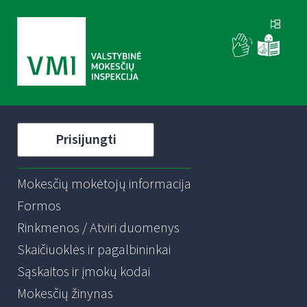
Prisijungti
Mokesčių mokėtojų informacija
Formos
Rinkmenos / Atviri duomenys
Skaičiuoklės ir pagalbininkai
Sąskaitos ir įmokų kodai
Mokesčių žinynas