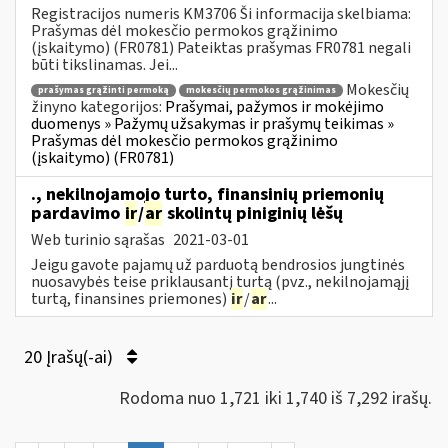
Registracijos numeris KM3706 Ši informacija skelbiama:
Prašymas dėl mokesčio permokos grąžinimo
(įskaitymo) (FR0781) Pateiktas prašymas FR0781 negali
būti tikslinamas. Jei...
Mokesčių
prašymas grąžinti permoką
mokesčių permokos grąžinimas
žinyno kategorijos:
Prašymai, pažymos ir mokėjimo
duomenys » Pažymų užsakymas ir prašymų teikimas »
Prašymas dėl mokesčio permokos grąžinimo
(įskaitymo) (FR0781)
., nekilnojamojo turto, finansinių priemonių
pardavimo
ir
/
ar
skolintų piniginių lėšų
Web turinio sąrašas
2021-03-01
Jeigu gavote pajamų už parduotą bendrosios jungtinės
nuosavybės teise priklausantį turtą (pvz., nekilnojamąjį
turtą, finansines priemones)
ir
/
ar
...
20 Įrašų(-ai)
Rodoma nuo 1,721 iki 1,740 iš 7,292 irašų.