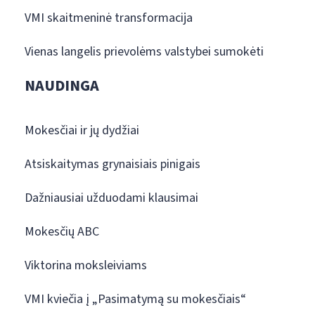
VMI skaitmeninė transformacija
Vienas langelis prievolėms valstybei sumokėti
NAUDINGA
Mokesčiai ir jų dydžiai
Atsiskaitymas grynaisiais pinigais
Dažniausiai užduodami klausimai
Mokesčių ABC
Viktorina moksleiviams
VMI kviečia į „Pasimatymą su mokesčiais“