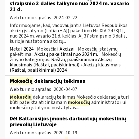
straipsnio 3 dalies taikymo nuo 2024 m. vasario
21 d.
Web turinio sąrašas
2024-02-22
Informuojame, kad, vadovaujantis Lietuvos Respublikos
akcizų įstatymo (toliau − AĮ) pakeitimu Nr. XIV-2473[1],
nuo 2024 m. vasario 21 d. keičiasi AĮ 37 straipsnio 3 dalis,
kurioje nustatoma akcizų...
Metai:
2024
Mokesčiai:
Akcizai
Mokesčių įstatymų
pakeitimai:
Akcizų pakeitimai nuo 2024 m.
Mokesčių
žinyno kategorijos:
Raštai, paaiškinimai » Akcizų
klausimais (Raštai, paaiškinimai) » Akcizų klausimais
(Raštai, paaiškinimai) 2024
Mokesčių
deklaracijų teikimas
Web turinio sąrašas
2020-04-07
Mokesčių
deklaracijų teikimas Mokesčio deklaracija turi
būti pateikta atitinkamam
mokesčių
administratoriui
mokesčio įstatymo nustatytais...
Dėl Baltarusijos įmonės darbuotojų mokestinių
prievolių Lietuvoje
Web turinio sąrašas
2020-10-19