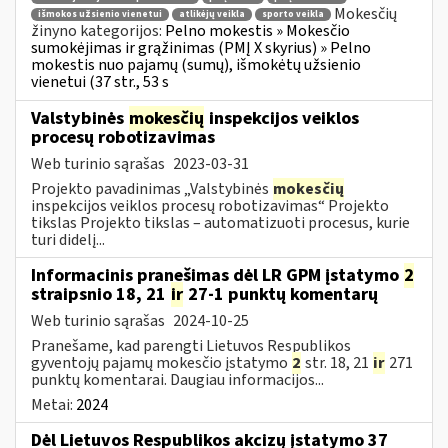
Mokesčių
išmokos užsienio vienetui
atlikėjų veikla
sporto veikla
žinyno kategorijos:
Pelno mokestis » Mokesčio
sumokėjimas ir grąžinimas (PMĮ X skyrius) » Pelno
mokestis nuo pajamų (sumų), išmokėtų užsienio
vienetui (37 str., 53 s
Valstybinės
mokesčių
inspekcijos veiklos
procesų robotizavimas
Web turinio sąrašas
2023-03-31
Projekto pavadinimas „Valstybinės
mokesčių
inspekcijos veiklos procesų robotizavimas“ Projekto
tikslas Projekto tikslas – automatizuoti procesus, kurie
turi didelį...
Informacinis pranešimas dėl LR GPM įstatymo
2
straipsnio 18, 21
ir
27-1 punktų komentarų
Web turinio sąrašas
2024-10-25
Pranešame, kad parengti Lietuvos Respublikos
gyventojų pajamų mokesčio įstatymo
2
str. 18, 21
ir
271
punktų komentarai. Daugiau informacijos...
Metai:
2024
Dėl Lietuvos Respublikos akcizų įstatymo 37