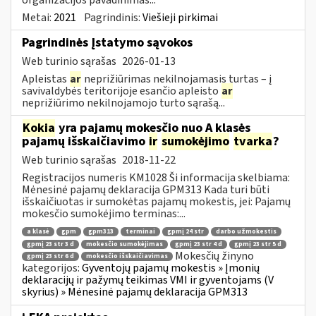
Metai:
2021
Pagrindinis:
Viešieji pirkimai
Pagrindinės Įstatymo sąvokos
Web turinio sąrašas
2026-01-13
Apleistas
ar
neprižiūrimas nekilnojamasis turtas – į
savivaldybės teritorijoje esančio apleisto
ar
neprižiūrimo nekilnojamojo turto sąrašą...
Kokia
yra pajamų mokesčio nuo A klasės
pajamų išskaičiavimo
ir
sumokėjimo
tvarka
?
Web turinio sąrašas
2018-11-22
Registracijos numeris KM1028 Ši informacija skelbiama:
Mėnesinė pajamų deklaracija GPM313 Kada turi būti
išskaičiuotas ir sumokėtas pajamų mokestis, jei: Pajamų
mokesčio sumokėjimo terminas:...
a klasė
gpm
gpm313
terminai
gpmį 24 str
darbo užmokestis
gpmį 23 str 3 d
mokesčio sumokėjimas
gpmį 23 str 4 d
gpmį 23 str 5 d
Mokesčių žinyno
gpmį 23 str 6 d
mokesčio išskaičiavimas
kategorijos:
Gyventojų pajamų mokestis » Įmonių
deklaracijų ir pažymų teikimas VMI ir gyventojams (V
skyrius) » Mėnesinė pajamų deklaracija GPM313