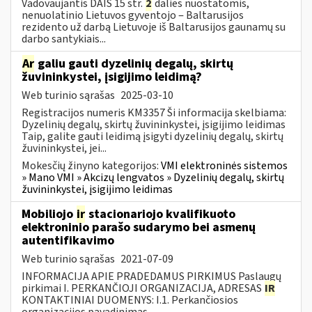
Vadovaujantis DAIS 15 str.
2
dalies nuostatomis,
nenuolatinio Lietuvos gyventojo ‒ Baltarusijos
rezidento už darbą Lietuvoje iš Baltarusijos gaunamų su
darbo santykiais...
Ar
galiu gauti dyzelinių degalų, skirtų
žuvininkystei, įsigijimo leidimą?
Web turinio sąrašas
2025-03-10
Registracijos numeris KM3357 Ši informacija skelbiama:
Dyzelinių degalų, skirtų žuvininkystei, įsigijimo leidimas
Taip, galite gauti leidimą įsigyti dyzelinių degalų, skirtų
žuvininkystei, jei...
Mokesčių žinyno kategorijos:
VMI elektroninės sistemos
» Mano VMI » Akcizų lengvatos » Dyzelinių degalų, skirtų
žuvininkystei, įsigijimo leidimas
Mobiliojo
ir
stacionariojo kvalifikuoto
elektroninio parašo sudarymo bei asmenų
autentifikavimo
Web turinio sąrašas
2021-07-09
INFORMACIJA APIE PRADEDAMUS PIRKIMUS Paslaugų
pirkimai I. PERKANČIOJI ORGANIZACIJA, ADRESAS
IR
KONTAKTINIAI DUOMENYS: I.1. Perkančiosios
organizacijos pavadinimas...