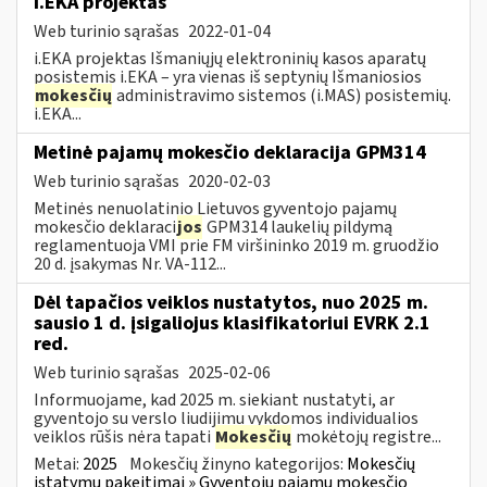
i.EKA projektas
Web turinio sąrašas
2022-01-04
i.EKA projektas Išmaniųjų elektroninių kasos aparatų
posistemis i.EKA – yra vienas iš septynių Išmaniosios
mokesčių
administravimo sistemos (i.MAS) posistemių.
i.EKA...
Metinė pajamų mokesčio deklaracija GPM314
Web turinio sąrašas
2020-02-03
Metinės nenuolatinio Lietuvos gyventojo pajamų
mokesčio deklaraci
jos
GPM314 laukelių pildymą
reglamentuoja VMI prie FM viršininko 2019 m. gruodžio
20 d. įsakymas Nr. VA-112...
Dėl tapačios veiklos nustatytos, nuo 2025 m.
sausio 1 d. įsigaliojus klasifikatoriui EVRK 2.1
red.
Web turinio sąrašas
2025-02-06
Informuojame, kad 2025 m. siekiant nustatyti, ar
gyventojo su verslo liudijimu vykdomos individualios
veiklos rūšis nėra tapati
Mokesčių
mokėtojų registre...
Metai:
2025
Mokesčių žinyno kategorijos:
Mokesčių
įstatymų pakeitimai » Gyventojų pajamų mokesčio