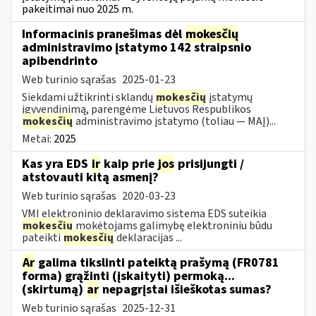
pakeitimai nuo 2025 m.
Informacinis pranešimas dėl
mokesčių
administravimo įstatymo 142 straipsnio
apibendrinto
Web turinio sąrašas
2025-01-23
Siekdami užtikrinti sklandų
mokesčių
įstatymų
įgyvendinimą, parengėme Lietuvos Respublikos
mokesčių
administravimo įstatymo (toliau — MAĮ)...
Metai:
2025
Kas yra EDS
ir
kaip prie
jos
prisijungti /
atstovauti kitą asmenį?
Web turinio sąrašas
2020-03-23
VMI elektroninio deklaravimo sistema EDS suteikia
mokesčių
mokėtojams galimybę elektroniniu būdu
pateikti
mokesčių
deklaracijas ...
Ar
galima tikslinti pateiktą prašymą (FR0781
forma) grąžinti (įskaityti) permoką...
(skirtumą)
ar
nepagrįstai išieškotas sumas?
Web turinio sąrašas
2025-12-31