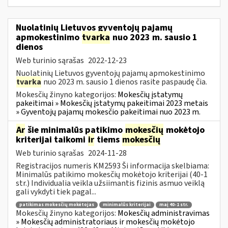
Nuolatinių Lietuvos gyventojų pajamų
apmokestinimo
tvarka
nuo 2023 m. sausio 1
dienos
Web turinio sąrašas
2022-12-23
Nuolatinių Lietuvos gyventojų pajamų apmokestinimo
tvarka
nuo 2023 m. sausio 1 dienos rasite paspaudę čia.
Mokesčių žinyno kategorijos:
Mokesčių įstatymų
pakeitimai » Mokesčių įstatymų pakeitimai 2023 metais
» Gyventojų pajamų mokesčio pakeitimai nuo 2023 m.
Ar
šie minimalūs patikimo
mokesčių
mokėtojo
kriterijai taikomi
ir
tiems
mokesčių
Web turinio sąrašas
2024-11-28
Registracijos numeris KM2593 Ši informacija skelbiama:
Minimalūs patikimo mokesčių mokėtojo kriterijai (40-1
str.) Individualia veikla užsiimantis fizinis asmuo veiklą
gali vykdyti tiek pagal...
patikimas mokesčių mokėtojas
minimalūs kriterijai
maį 40-1 str.
Mokesčių žinyno kategorijos:
Mokesčių administravimas
» Mokesčių administratoriaus ir mokesčių mokėtojo