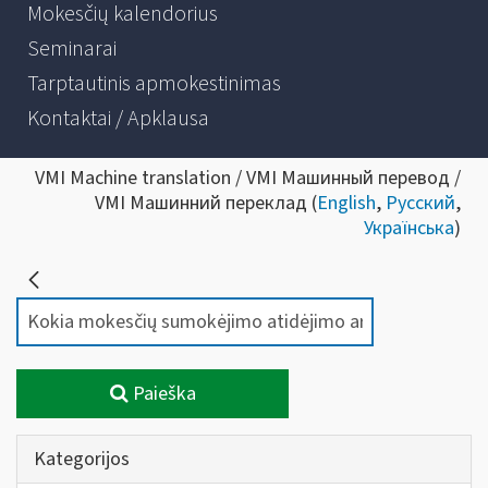
Mokesčių kalendorius
Seminarai
Tarptautinis apmokestinimas
Kontaktai / Apklausa
VMI Machine translation / VMI Машинный перевод /
VMI Машинний переклад (
English
,
Русский
,
Українська
)
Paieška
Kategorijos