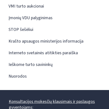
VMI turto aukcionai
Įmonių VDU palyginimas
STOP šešėliui
Krašto apsaugos ministerijos informacija
Interneto svetainės atitikties paraiška
Ieškome turto savininkų
Nuorodos
Konsultacijos mokesčių klausimais ir paslaugos
gyventojams: