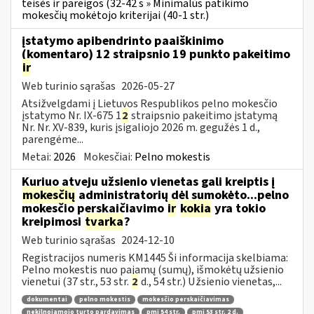
teisės ir pareigos (32-42 s » Minimalūs patikimo
mokesčių mokėtojo kriterijai (40-1 str.)
įstatymo apibendrinto paaiškinimo
(komentaro) 12 straipsnio 19 punkto pakeitimo
ir
Web turinio sąrašas
2026-05-27
Atsižvelgdami į Lietuvos Respublikos pelno mokesčio
įstatymo Nr. IX-675 1
2
straipsnio pakeitimo įstatymą
Nr. Nr. XV-839, kuris įsigaliojo 2026 m. gegužės 1 d.,
parengėme...
Metai:
2026
Mokesčiai:
Pelno mokestis
Kuriuo atveju užsienio vienetas gali kreiptis į
mokesčių
administratorių dėl sumokėto...pelno
mokesčio perskaičiavimo
ir
kokia
yra tokio
kreipimosi
tvarka
?
Web turinio sąrašas
2024-12-10
Registracijos numeris KM1445 Ši informacija skelbiama:
Pelno mokestis nuo pajamų (sumų), išmokėtų užsienio
vienetui (37 str., 53 str.
2
d., 54 str.) Užsienio vienetas,...
dokumentai
pelno mokestis
mokesčio perskaičiavimas
nekilnojamojo turto pardavimas
pmį 54 str.
pmį 53 str. 2 d.