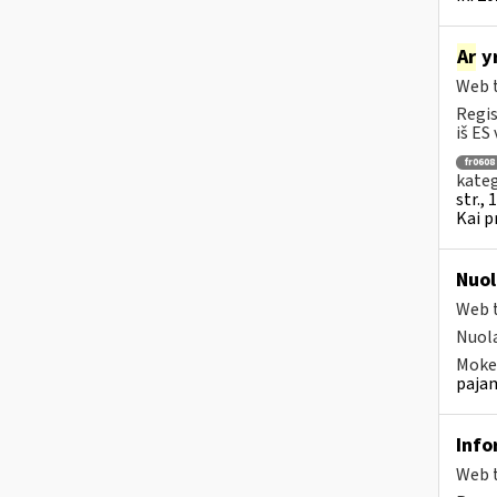
Ar
yr
Web t
Regis
iš ES 
fr0608
kateg
str., 
Kai p
Nuol
Web t
Nuola
Mokes
pajam
Info
Web t