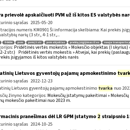
a prievolė apskaičiuoti PVM už iš kitos ES valstybės na
urinio sąrašas
2025-05-20
tracijos numeris KM0901 Ši informacija skelbiama: Kai prekės įsigy
valstybių narių (3 str., 4-1 str.,...
fr0656
pvm
pvmį 3 str
pvm objektas
prekių įsigijimas iš es
nauja transporto 
orijos:
Pridėtinės vertės mokestis » Mokesčio objektas (I skyrius) » P
12-2 str.)
Pridėtinės vertės mokestis » Atvejai, kai prekių (paslaug
rekės įsigyjamos iš kitos valstybės narės
atinių Lietuvos gyventojų pajamų apmokestinimo
tvar
urinio sąrašas
2022-12-23
tinių Lietuvos gyventojų pajamų apmokestinimo
tvarka
nuo 2023
čių žinyno kategorijos:
Mokesčių įstatymų pakeitimai » Mokesčių 
ų mokesčio pakeitimai nuo 2023 m.
rmacinis pranešimas dėl LR GPM įstatymo
2
straipsnio 1
urinio sąrašas
2024-10-25