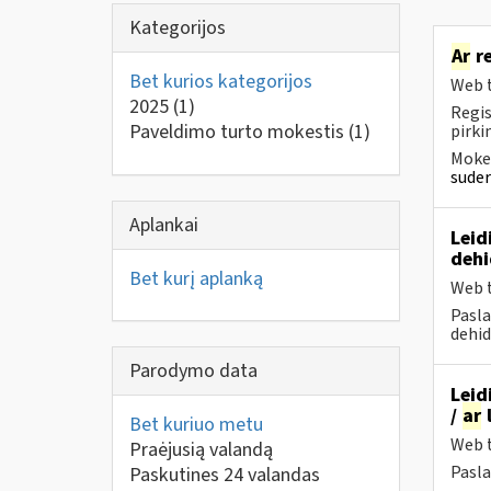
Kategorijos
Ar
re
Bet kurios kategorijos
Web t
2025
(1)
Regis
Paveldimo turto mokestis
(1)
pirk
Mokes
suder
Aplankai
Leid
dehi
Bet kurį aplanką
Web t
Pasla
dehid
Parodymo data
Leid
/
ar
l
Bet kuriuo metu
Web t
Praėjusią valandą
Pasla
Paskutines 24 valandas