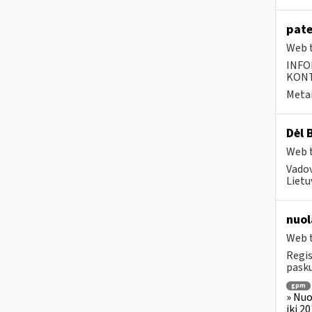
pate
Web t
INFO
KONTA
Metai
Dėl 
Web t
Vadov
Lietu
nuol
Web t
Regis
pasku
gpm
» Nuo
iki 2