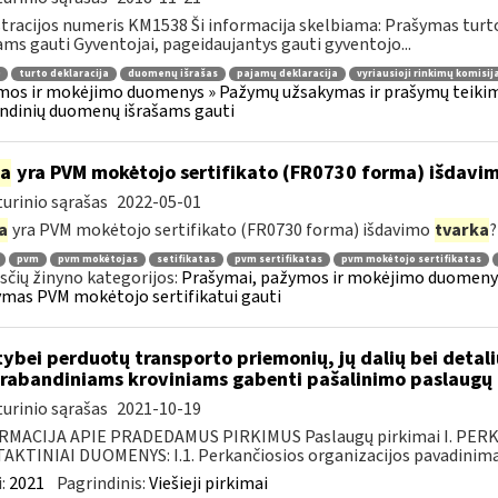
tracijos numeris KM1538 Ši informacija skelbiama: Prašymas tur
ams gauti Gyventojai, pageidaujantys gauti gyventojo...
turto deklaracija
duomenų išrašas
pajamų deklaracija
vyriausioji rinkimų komisij
os ir mokėjimo duomenys » Pažymų užsakymas ir prašymų teikimas
ndinių duomenų išrašams gauti
ia
yra PVM mokėtojo sertifikato (FR0730 forma) išdavi
urinio sąrašas
2022-05-01
a
yra PVM mokėtojo sertifikato (FR0730 forma) išdavimo
tvarka
?
pvm
pvm mokėtojas
setifikatas
pvm sertifikatas
pvm mokėtojo sertifikatas
čių žinyno kategorijos:
Prašymai, pažymos ir mokėjimo duomenys
mas PVM mokėtojo sertifikatui gauti
tybei perduotų transporto priemonių, jų dalių bei deta
rabandiniams kroviniams gabenti pašalinimo paslaugų 
urinio sąrašas
2021-10-19
RMACIJA APIE PRADEDAMUS PIRKIMUS Paslaugų pirkimai I. PER
KTINIAI DUOMENYS: I.1. Perkančiosios organizacijos pavadinimas
:
2021
Pagrindinis:
Viešieji pirkimai