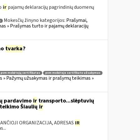
to
ir
pajamų deklaracijų pagrindinių duomenų
Mokesčių žinyno kategorijos:
Prašymai,
a
 » Prašymas turto ir pajamų deklaracijų
mo
tvarka
?
pvm mokėtojų sertifikatas
pvm mokėtojo sertifikato užsakymas
 » Pažymų užsakymas ir prašymų teikimas »
lių pardavimo
ir
transporto...slėptuvių
teikimo Šiaulių
ir
KANČIOJI ORGANIZACIJA, ADRESAS
IR
...