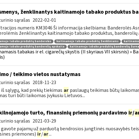
menys, ženklinantys kaitinamojo tabako produktus band
urinio sąrašas
2022-02-01
tracijos numeris KM3046 Ši informacija skelbiama: Banderolės Asm
rolėmis ženklinantys kaitinamojo tabako produktus, banderolių ap
namojo tabako produktų banderolės
kaitinamojo tabako produktų ženkliniams
kaitinamo
amojo tabako produktų banderolių apskaita
kaitinamojo tabako produktų banderolių žurna
namasis tabakas ir el. cigarečių skystis (II skyriaus VII skirsnis) » 
is)
imo / teikimo vietos nustatymas
urinio sąrašas
2018-11-23
 iš sąlygų, kad prekių tiekimas
ar
paslaugų teikimas būtų laikomas 
mas turi būti laikomas įvykusiu Lietuvos...
ekilnojamojo turto, finansinių priemonių pardavimo
ir
/
a
urinio sąrašas
2021-03-29
 gavote pajamų už parduotą bendrosios jungtinės nuosavybės teise 
sines priemones)
ir
/
ar
...