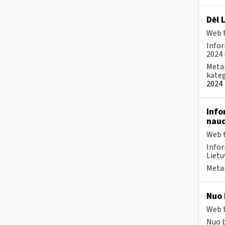
Dėl 
Web t
Infor
2024 
Metai
kateg
2024
Info
naud
Web t
Infor
Lietu
Metai
Nuo 
Web t
Nuo b