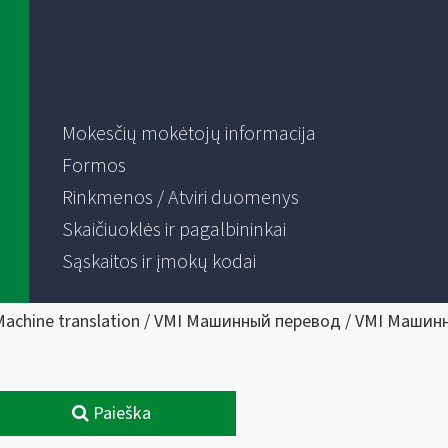
Mokesčių mokėtojų informacija
Formos
Rinkmenos / Atviri duomenys
Skaičiuoklės ir pagalbininkai
Sąskaitos ir įmokų kodai
Machine translation / VMI Машинный перевод / VMI Машин
Paieška