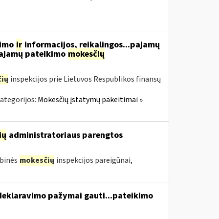
vimo
ir
informacijos, reikalingos...pajamų
 pajamų pateikimo
mokesčių
ių
inspekcijos prie Lietuvos Respublikos finansų
ategorijos:
Mokesčių įstatymų pakeitimai »
ių
administratoriaus parengtos
ybinės
mokesčių
inspekcijos pareigūnai,
eklaravimo pažymai gauti...pateikimo