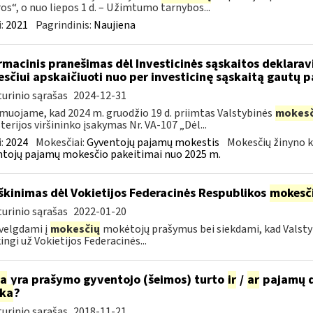
os“, o nuo liepos 1 d. – Užimtumo tarnybos...
:
2021
Pagrindinis:
Naujiena
rmacinis pranešimas dėl Investicinės sąskaitos deklara
sčiui apskaičiuoti nuo per investicinę sąskaitą gautų
urinio sąrašas
2024-12-31
muojame, kad 2024 m. gruodžio 19 d. priimtas Valstybinės
mokesč
terijos viršininko įsakymas Nr. VA-107 „Dėl...
:
2024
Mokesčiai:
Gyventojų pajamų mokestis
Mokesčių žinyno k
tojų pajamų mokesčio pakeitimai nuo 2025 m.
škinimas dėl Vokietijos Federacinės Respublikos
mokesč
urinio sąrašas
2022-01-20
velgdami į
mokesčių
mokėtojų prašymus bei siekdami, kad Valst
ingi už Vokietijos Federacinės...
ia
yra prašymo gyventojo (šeimos) turto
ir
/
ar
pajamų d
rka
?
urinio sąrašas
2018-11-21