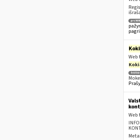
Regis
išraš
prc909
pažym
pagri
Kok
Web t
Koki
fr0730
Mokes
Prašy
Vals
kont
Web t
INFO
KONTA
Metai