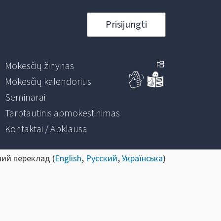
Prisijungti
Mokesčių žinynas
Mokesčių kalendorius
Seminarai
Tarptautinis apmokestinimas
Kontaktai / Apklausa
ний переклад (
English
,
Русский
,
Українська
)