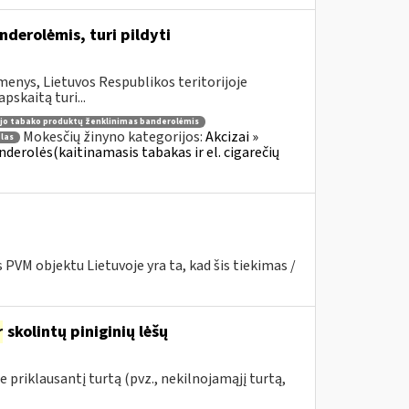
erolėmis, turi pildyti
enys, Lietuvos Respublikos teritorijoje
skaitą turi...
jo tabako produktų ženklinimas banderolėmis
Mokesčių žinyno kategorijos:
Akcizai »
las
Banderolės(kaitinamasis tabakas ir el. cigarečių
PVM objektu Lietuvoje yra ta, kad šis tiekimas /
r
skolintų piniginių lėšų
priklausantį turtą (pvz., nekilnojamąjį turtą,