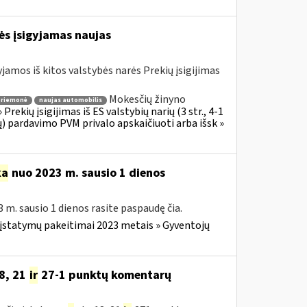
rės įsigyjamas naujas
jamos iš kitos valstybės narės Prekių įsigijimas
Mokesčių žinyno
priemonė
naujas automobilis
rekių įsigijimas iš ES valstybių narių (3 str., 4-1
ų) pardavimo PVM privalo apskaičiuoti arba išsk »
ka
nuo 2023 m. sausio 1 dienos
 m. sausio 1 dienos rasite paspaudę čia.
įstatymų pakeitimai 2023 metais » Gyventojų
8, 21
ir
27-1 punktų komentarų