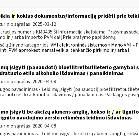
ikia
ir
kokius dokumentus/informaciją pridėti prie tei
urinio sąrašas
2025-03-12
tracijos numeris KM3435 Ši informacija skelbiama: Prašymas sud
imo
ir
/ arba importo PVM dalį Prie prašymo papildomų...
čių žinyno kategorijos:
VMI elektroninės sistemos » Mano VMI » P
inti PVM apmokestinamai veiklai tenkančio pirkimo ir / arba i
imų įsigyti (panaudoti) bioetiltretbutileterio gamybai
dratuoto etilo alkoholio išdavimas / panaikinimas
urinio sąrašas
2020-04-08
ugos pavadinimas - Leidimų įsigyti (panaudoti) bioetiltretbutil
ratuoto etilo alkoholio išdavimas / panaikinimas. Paslaugos gavėjai
imo įsigyti be akcizų akmens anglių, kokso
ir
/
ar
lignito
ignito naudojimo verslo reikmėms leidimo išdavimas
urinio sąrašas
2020-04-08
ugos pavadinimas - Leidimo įsigyti be akcizų akmens anglių, koks