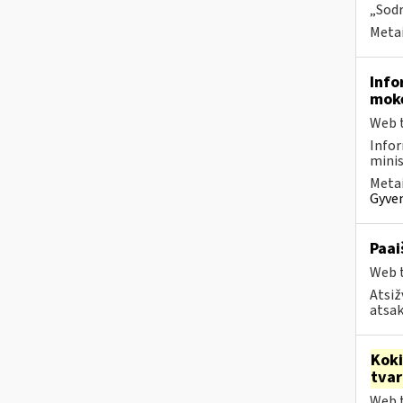
„Sodr
Metai
Info
moke
Web t
Infor
minis
Metai
Gyven
Paai
Web t
Atsiž
atsak
Kok
tva
Web t