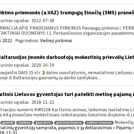
ikimo priemonės (a.VAZ) trumpųjų žinučių (SMS) pran
urinio sąrašas
2022-07-28
RMACIJA APIE PRADEDAMUS PIRKIMUS Paslaugų pirkimai I. PER
KTINIAI DUOMENYS: I.1. Perkančiosios organizacijos pavadinimas
:
2022
Pagrindinis:
Viešieji pirkimai
Baltarusijos įmonės darbuotojų mokestinių prievolių Lie
urinio sąrašas
2020-10-19
aujantis DAIS 15 str.
2
dalies nuostatomis, nenuolatinio Lietuvos 
voje iš Baltarusijos gaunamų su darbo santykiais...
atinis Lietuvos gyventojas turi pateikti metinę pajamų
urinio sąrašas
2018-11-22
tracijos numeris KM0158 Kai fizinis asmuo, laikomas nuolatiniu Li
i kitą einančiais mokestiniais laikotarpiais Galutinio išvykimo iš Li
Mokesčių 
gpm308
išvykimo
gpmį 29 str
galutinai išvyksta
teikimo terminas
latinių gyventojų samprata, pajamos ir jų deklaravimas » Pajam
018-12-31