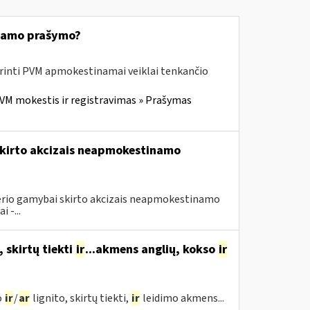
kiamo prašymo?
erinti PVM apmokestinamai veiklai tenkančio
VM mokestis ir registravimas » Prašymas
 skirto akcizais neapmokestinamo
eterio gamybai skirto akcizais neapmokestinamo
 -...
, skirtų tiekti
ir
...akmens anglių, kokso
ir
o
ir
/
ar
lignito, skirtų tiekti,
ir
leidimo akmens...