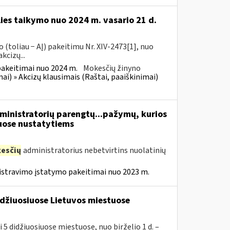
lies taikymo nuo 2024 m. vasario 21 d.
(toliau − AĮ) pakeitimu Nr. XIV-2473[1], nuo
kcizų...
pakeitimai nuo 2024 m.
Mokesčių žinyno
mai) » Akcizų klausimais (Raštai, paaiškinimai)
inistratorių parengtų...pažymų, kurios
ose nustatytiems
esčių
administratorius nebetvirtins nuolatinių
istravimo įstatymo pakeitimai nuo 2023 m.
idžiuosiuose Lietuvos miestuose
 5 didžiuosiuose miestuose, nuo birželio 1 d. –