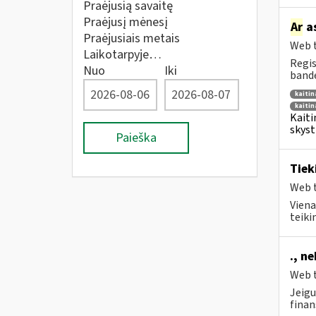
Praėjusią savaitę
Praėjusį mėnesį
Ar
as
Praėjusiais metais
Web t
Laikotarpyje…
Regis
Nuo
Iki
bande
kaiti
kaitin
Kaiti
skyst
Paieška
Tiek
Web t
Viena
teiki
., n
Web t
Jeigu
finan