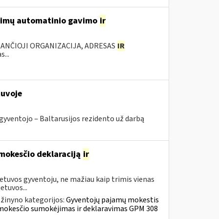
ešimų automatinio gavimo
ir
KANČIOJI ORGANIZACIJA, ADRESAS
IR
...
tuvoje
gyventojo ‒ Baltarusijos rezidento už darbą
 mokesčio deklaraciją
ir
etuvos gyventoju, ne mažiau kaip trimis vienas
etuvos...
žinyno kategorijos:
Gyventojų pajamų mokestis
ų mokesčio sumokėjimas ir deklaravimas GPM 308