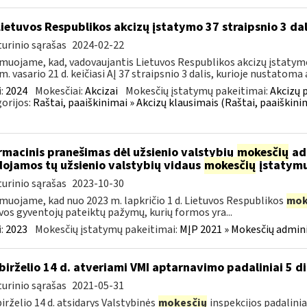
Lietuvos Respublikos akcizų įstatymo 37 straipsnio 3 da
urinio sąrašas
2024-02-22
muojame, kad, vadovaujantis Lietuvos Respublikos akcizų įstatymo 
m. vasario 21 d. keičiasi AĮ 37 straipsnio 3 dalis, kurioje nustatoma a
:
2024
Mokesčiai:
Akcizai
Mokesčių įstatymų pakeitimai:
Akcizų 
orijos:
Raštai, paaiškinimai » Akcizų klausimais (Raštai, paaiškini
rmacinis pranešimas dėl užsienio valstybių
mokesčių
adm
ojamos tų užsienio valstybių vidaus
mokesčių
įstatymu
urinio sąrašas
2023-10-30
muojame, kad nuo 2023 m. lapkričio 1 d. Lietuvos Respublikos
mok
vos gyventojų pateiktų pažymų, kurių formos yra...
:
2023
Mokesčių įstatymų pakeitimai:
MĮP 2021 » Mokesčių admin
birželio 14 d. atveriami VMI aptarnavimo padaliniai 5 d
urinio sąrašas
2021-05-31
irželio 14 d. atsidarys Valstybinės
mokesčių
inspekcijos padaliniai