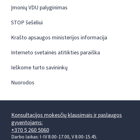
Įmonių VDU palyginimas
STOP šešėliui
Krašto apsaugos ministerijos informacija
Interneto svetainės atitikties paraiška
Ieškome turto savininkų
Nuorodos
Konsultacijos mokesčių klausimais ir paslaugos
gyventojams:
+370 5 260 5060
Darbo laikas: I-IV 8.00-17.00, V 8.00-15.45.