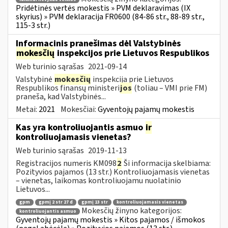
Pridėtinės vertės mokestis » PVM deklaravimas (IX
skyrius) » PVM deklaracija FR0600 (84-86 str., 88-89 str.,
115-3 str.)
Informacinis pranešimas dėl Valstybinės
mokesčių
inspekcijos prie Lietuvos Respublikos
Web turinio sąrašas
2021-09-14
Valstybinė
mokesčių
inspekcija prie Lietuvos
Respublikos finansų ministeri
jos
(toliau – VMI prie FM)
praneša, kad Valstybinės...
Metai:
2021
Mokesčiai:
Gyventojų pajamų mokestis
Kas yra kontroliuojantis asmuo
ir
kontroliuojamasis vienetas?
Web turinio sąrašas
2019-11-13
Registracijos numeris KM098
2
Ši informacija skelbiama:
Pozityvios pajamos (13 str.) Kontroliuojamasis vienetas
– vienetas, laikomas kontroliuojamu nuolatinio
Lietuvos...
gpm
gpmį 2 str 27 d
gpmį 13 str
kontroliuojamasis vienetas
Mokesčių žinyno kategorijos:
kontroliuojantis asmuo
Gyventojų pajamų mokestis » Kitos pajamos / išmokos