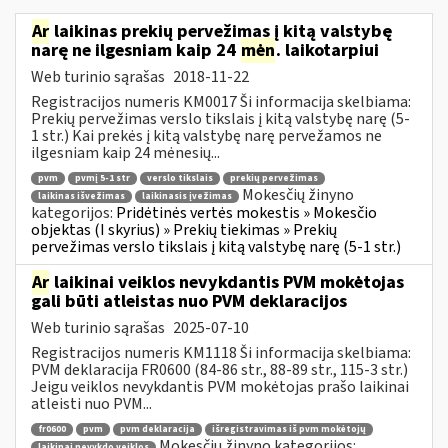
Ar
laikinas prekių pervežimas į kitą valstybę
narę ne ilgesniam kaip 24
mėn
. laikotarpiui
Web turinio sąrašas
2018-11-22
Registracijos numeris KM0017 Ši informacija skelbiama:
Prekių pervežimas verslo tikslais į kitą valstybę narę (5-
1 str.) Kai prekės į kitą valstybę narę pervežamos ne
ilgesniam kaip 24 mėnesių...
pvm
pvmį 5-1 str
verslo tikslais
prekių pervežimas
Mokesčių žinyno
laikinas išvežimas
laikinasis įvežimas
kategorijos:
Pridėtinės vertės mokestis » Mokesčio
objektas (I skyrius) » Prekių tiekimas » Prekių
pervežimas verslo tikslais į kitą valstybę narę (5-1 str.)
Ar
laikinai veiklos nevykdantis PVM mokėtojas
gali būti atleistas nuo PVM deklaracijos
Web turinio sąrašas
2025-07-10
Registracijos numeris KM1118 Ši informacija skelbiama:
PVM deklaracija FR0600 (84-86 str., 88-89 str., 115-3 str.)
Jeigu veiklos nevykdantis PVM mokėtojas prašo laikinai
atleisti nuo PVM...
fr0600
pvm
pvm deklaracija
išregistravimas iš pvm mokėtojų
Mokesčių žinyno kategorijos:
laikinai nevykdo veiklos