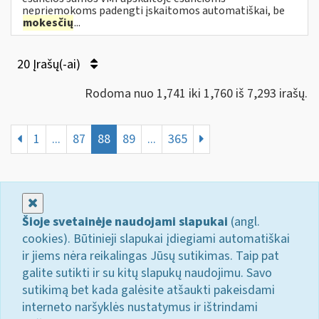
nepriemokoms padengti įskaitomos automatiškai, be
mokesčių
...
20 Įrašų(-ai)
Rodoma nuo 1,741 iki 1,760 iš 7,293 irašų.
1
...
87
88
89
...
365
Uždaryti
Šioje svetainėje naudojami slapukai
(angl.
cookies). Būtinieji slapukai įdiegiami automatiškai
ir jiems nėra reikalingas Jūsų sutikimas. Taip pat
galite sutikti ir su kitų slapukų naudojimu. Savo
sutikimą bet kada galėsite atšaukti pakeisdami
interneto naršyklės nustatymus ir ištrindami