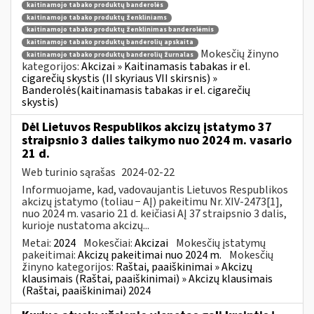
kaitinamojo tabako produktų banderolės
kaitinamojo tabako produktų ženkliniams
kaitinamojo tabako produktų ženklinimas banderolėmis
kaitinamojo tabako produktų banderolių apskaita
Mokesčių žinyno
kaitinamojo tabako produktų banderolių žurnalas
kategorijos:
Akcizai » Kaitinamasis tabakas ir el.
cigarečių skystis (II skyriaus VII skirsnis) »
Banderolės(kaitinamasis tabakas ir el. cigarečių
skystis)
Dėl Lietuvos Respublikos akcizų įstatymo 37
straipsnio 3 dalies taikymo nuo 2024 m. vasario
21 d.
Web turinio sąrašas
2024-02-22
Informuojame, kad, vadovaujantis Lietuvos Respublikos
akcizų įstatymo (toliau − AĮ) pakeitimu Nr. XIV-2473[1],
nuo 2024 m. vasario 21 d. keičiasi AĮ 37 straipsnio 3 dalis,
kurioje nustatoma akcizų...
Metai:
2024
Mokesčiai:
Akcizai
Mokesčių įstatymų
pakeitimai:
Akcizų pakeitimai nuo 2024 m.
Mokesčių
žinyno kategorijos:
Raštai, paaiškinimai » Akcizų
klausimais (Raštai, paaiškinimai) » Akcizų klausimais
(Raštai, paaiškinimai) 2024