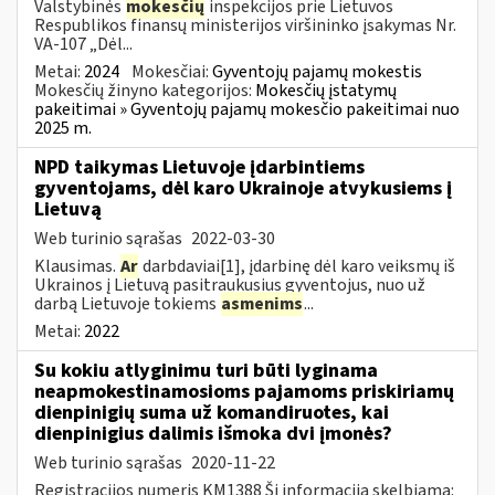
Valstybinės
mokesčių
inspekcijos prie Lietuvos
Respublikos finansų ministerijos viršininko įsakymas Nr.
VA-107 „Dėl...
Metai:
2024
Mokesčiai:
Gyventojų pajamų mokestis
Mokesčių žinyno kategorijos:
Mokesčių įstatymų
pakeitimai » Gyventojų pajamų mokesčio pakeitimai nuo
2025 m.
NPD taikymas Lietuvoje įdarbintiems
gyventojams, dėl karo Ukrainoje atvykusiems į
Lietuvą
Web turinio sąrašas
2022-03-30
Klausimas.
Ar
darbdaviai[1], įdarbinę dėl karo veiksmų iš
Ukrainos į Lietuvą pasitraukusius gyventojus, nuo už
darbą Lietuvoje tokiems
asmenims
...
Metai:
2022
Su kokiu atlyginimu turi būti lyginama
neapmokestinamosioms pajamoms priskiriamų
dienpinigių suma už komandiruotes, kai
dienpinigius dalimis išmoka dvi įmonės?
Web turinio sąrašas
2020-11-22
Registracijos numeris KM1388 Ši informacija skelbiama: