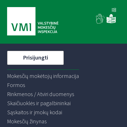
Prisijungti
Mokesčių mokėtojų informacija
Formos
Rinkmenos / Atviri duomenys
Skaičiuoklės ir pagalbininkai
Sąskaitos ir įmokų kodai
Mokesčių žinynas