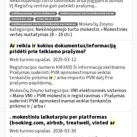
Nekilnojamojo turto savininkas arba įsigyjantis asmuo
VĮ Registrų centrui gali pateikti prašymą...
nekilnojamojo turto mokestis
nekilnojamojo turto mokestinė vertė
ntmį 8 str. 2 d.
ntmį 10 str. 2 d.
Mokesčių žinyno
nekilnojamojo turto individualus vertinimas
kategorijos:
Nekilnojamojo turto mokestis » Mokestinės
vertės nustatymas (8 – 10 str.)
Ar
reikia
ir
kokius dokumentus/informaciją
pridėti prie teikiamo prašymo?
Web turinio sąrašas
2025-03-12
Registracijos numeris KM3435 Ši informacija skelbiama:
Prašymas suderinti PVM apmokestinamai veiklai
tenkančio pirkimo
ir
/ arba importo PVM dalį Prie
prašymo papildomų...
Mokesčių žinyno kategorijos:
VMI elektroninės sistemos
» Mano VMI » PVM mokestis ir registravimas » Prašymas
suderinti PVM apmokestinamai veiklai tenkančio
pirkimo ir / arba i
. mokestiniu laikotarpiu per platformas
(booking.com, airbnb, treatwell, vinted
ar
Web turinio sąrašas
2026-03-30