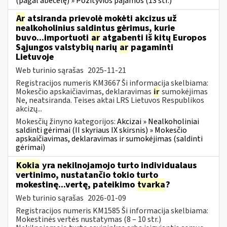
(pagal abėcėlę) » Pozityvios pajamos (13 str.)
Ar
atsiranda prievolė mokėti akcizus už
nealkoholinius saldintus gėrimus, kurie
buvo...importuoti
ar
atgabenti iš kitų Europos
Sąjungos valstybių narių
ar
pagaminti
Lietuvoje
Web turinio sąrašas
2025-11-21
Registracijos numeris KM3667 Ši informacija skelbiama:
Mokesčio apskaičiavimas, deklaravimas
ir
sumokėjimas
Ne, neatsiranda. Teises aktai LRS Lietuvos Respublikos
akcizų...
Mokesčių žinyno kategorijos:
Akcizai » Nealkoholiniai
saldinti gėrimai (II skyriaus IX skirsnis) » Mokesčio
apskaičiavimas, deklaravimas ir sumokėjimas (saldinti
gėrimai)
Kokia
yra nekilnojamojo turto individualaus
vertinimo, nustatančio tokio turto
mokestinę...vertę, pateikimo
tvarka
?
Web turinio sąrašas
2026-01-09
Registracijos numeris KM1585 Ši informacija skelbiama:
Mokestinės vertės nustatymas (8 – 10 str.)