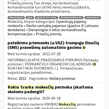
Privačių įmonių Tuo atveju, kai darbuotojas
komandiruotėje turi atlikti kelių vienetų užduotis,
komandiruotės išlaidoms priskiriama...
dienpinigiai
gpm
gpmį 17 str 1 d 5 p
dvi komandiruotės
vienu metu
Mokesčių žinyno kategorijos:
Gyventojų pajamų
mokestis » Darbo santykių pajamos (gautos iš Lietuvos
darbdavio) » Dienpinigiai ir kitos komandiruočių
kompensacijos » Privačių įmonių
pateikimo priemonės (a.VAZ) trumpųjų žinučių
(SMS) pranešimų automatinio gavimo
ir
Web turinio sąrašas
2022-07-28
INFORMACIJA APIE PRADEDAMUS PIRKIMUS Paslaugų
pirkimai I. PERKANČIOJI ORGANIZACIJA, ADRESAS
IR
KONTAKTINIAI DUOMENYS: I.1. Perkančiosios
organizacijos pavadinimas...
Metai:
2022
Pagrindinis:
Viešieji pirkimai
Kokia
tvarka
mokesčių
permoka įskaitoma
skoloms padengti?
Web turinio sąrašas
2026-06-18
Registracijos numeris KM3842
Mokesčių
permokose
esančios sumos VMI apskaitoje esančioms