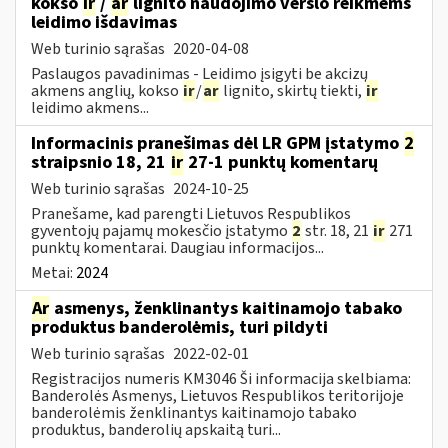
kokso
ir
/
ar
lignito naudojimo verslo reikmėms
leidimo išdavimas
Web turinio sąrašas
2020-04-08
Paslaugos pavadinimas - Leidimo įsigyti be akcizų
akmens anglių, kokso
ir
/
ar
lignito, skirtų tiekti,
ir
leidimo akmens...
Informacinis pranešimas dėl LR GPM įstatymo
2
straipsnio 18, 21
ir
27-1 punktų komentarų
Web turinio sąrašas
2024-10-25
Pranešame, kad parengti Lietuvos Respublikos
gyventojų pajamų mokesčio įstatymo
2
str. 18, 21
ir
271
punktų komentarai. Daugiau informacijos...
Metai:
2024
Ar
asmenys, ženklinantys kaitinamojo tabako
produktus banderolėmis, turi pildyti
Web turinio sąrašas
2022-02-01
Registracijos numeris KM3046 Ši informacija skelbiama:
Banderolės Asmenys, Lietuvos Respublikos teritorijoje
banderolėmis ženklinantys kaitinamojo tabako
produktus, banderolių apskaitą turi...