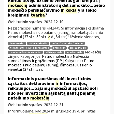
Kuriuo atveju užsienio vienetas gali kreiptis į
mokesčių
administratorių dėl sumokėto...pelno
mokesčio perskaičiavimo
ir
kokia
yra tokio
kreipimosi
tvarka
?
Web turinio sąrašas
2024-12-10
Registracijos numeris KM1445 Ši informacija skelbiama:
Pelno mokestis nuo pajamų (sumų), išmokėtų užsienio
vienetui (37 str., 53 str.
2
d., 54 str.) Užsienio vienetas,...
dokumentai
pelno mokestis
mokesčio perskaičiavimas
nekilnojamojo turto pardavimas
pmį 54 str.
pmį 53 str. 2 d.
Mokesčių
išmokos užsienio vienetui
atlikėjų veikla
sporto veikla
žinyno kategorijos:
Pelno mokestis » Mokesčio
sumokėjimas ir grąžinimas (PMĮ X skyrius) » Pelno
mokestis nuo pajamų (sumų), išmokėtų užsienio
vienetui (37 str., 53 s
Informacinis pranešimas dėl Investicinės
sąskaitos deklaravimo
ir
informacijos,
reikalingos...pajamų mokesčiui apskaičiuoti
nuo per investicinę sąskaitą gautų pajamų
pateikimo
mokesčių
Web turinio sąrašas
2024-12-31
Informuojame, kad 2024 m. gruodžio 19 d. priimtas