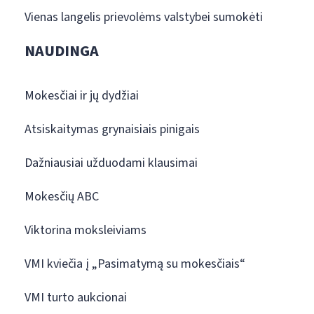
Vienas langelis prievolėms valstybei sumokėti
NAUDINGA
Mokesčiai ir jų dydžiai
Atsiskaitymas grynaisiais pinigais
Dažniausiai užduodami klausimai
Mokesčių ABC
Viktorina moksleiviams
VMI kviečia į „Pasimatymą su mokesčiais“
VMI turto aukcionai