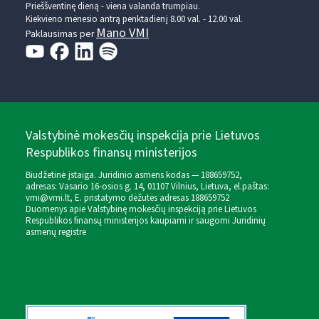
Prieššventinę dieną - viena valanda trumpiau.
Kiekvieno mėnesio antrą penktadienį 8.00 val. - 12.00 val.
Mano VMI
Paklausimas per
Valstybinė mokesčių inspekcija prie Lietuvos
Respublikos finansų ministerijos
Biudžetinė įstaiga. Juridinio asmens kodas — 188659752,
adresas: Vasario 16-osios g. 14, 01107 Vilnius, Lietuva, el.paštas:
vmi@vmi.lt
, E. pristatymo dėžutės adresas 188659752
Duomenys apie Valstybinę mokesčių inspekciją prie Lietuvos
Respublikos finansų ministerijos kaupiami ir saugomi Juridinių
asmenų registre