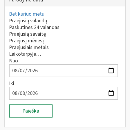
Bet kuriuo metu
Praėjusią valandą
Paskutines 24 valandas
Praėjusią savaitę
Praėjusį mėnesį
Praėjusiais metais
Laikotarpyje…
Nuo
Iki
Paieška