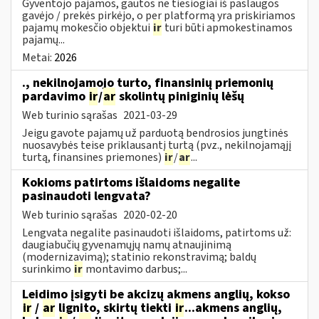
Gyventojo pajamos, gautos ne tiesiogiai iš paslaugos
gavėjo / prekės pirkėjo, o per platformą yra priskiriamos
pajamų mokesčio objektui
ir
turi būti apmokestinamos
pajamų...
Metai:
2026
., nekilnojamojo turto, finansinių priemonių
pardavimo
ir
/
ar
skolintų piniginių lėšų
Web turinio sąrašas
2021-03-29
Jeigu gavote pajamų už parduotą bendrosios jungtinės
nuosavybės teise priklausantį turtą (pvz., nekilnojamąjį
turtą, finansines priemones)
ir
/
ar
...
Kokioms patirtoms išlaidoms negalite
pasinaudoti lengvata?
Web turinio sąrašas
2020-02-20
Lengvata negalite pasinaudoti išlaidoms, patirtoms už:
daugiabučių gyvenamųjų namų atnaujinimą
(modernizavimą); statinio rekonstravimą; baldų
surinkimo
ir
montavimo darbus;...
Leidimo įsigyti be akcizų akmens anglių, kokso
ir
/
ar
lignito, skirtų tiekti
ir
...akmens anglių,