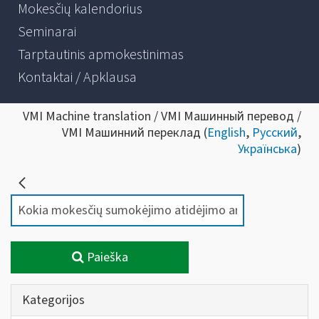
Mokesčių kalendorius
Seminarai
Tarptautinis apmokestinimas
Kontaktai / Apklausa
VMI Machine translation / VMI Машинный перевод /
VMI Машинний переклад (
English
,
Русский
,
Українська
)
Paieška
Kategorijos