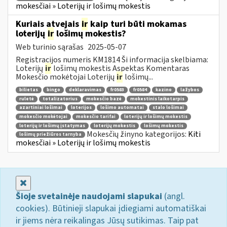
mokesčiai » Loterijų ir lošimų mokestis
Kuriais atvejais
ir
kaip turi būti mokamas
loterijų
ir
lošimų mokestis?
Web turinio sąrašas
2025-05-07
Registracijos numeris KM1814 Ši informacija skelbiama:
Loterijų
ir
lošimų mokestis Aspektas Komentaras
Mokesčio mokėtojai Loterijų
ir
lošimų...
bilietas
bingo
deklaravimas
fr0583
fr0584
kazino
lažybos
ruletė
totalizatorius
mokesčio bazė
mokestinis laikotarpis
azartiniai lošimai
loterijos
lošimo automatai
stalo lošimai
mokesčio mokėtojai
mokesčio tarifai
loterijų ir lošimų mokestis
loterijų ir lošimų įstatymas
loterijų mokestis
lošimų mokestis
Mokesčių žinyno kategorijos:
Kiti
lošimų priežiūros tarnyba
mokesčiai » Loterijų ir lošimų mokestis
Uždaryti
Šioje svetainėje naudojami slapukai
(angl.
cookies). Būtinieji slapukai įdiegiami automatiškai
ir jiems nėra reikalingas Jūsų sutikimas. Taip pat