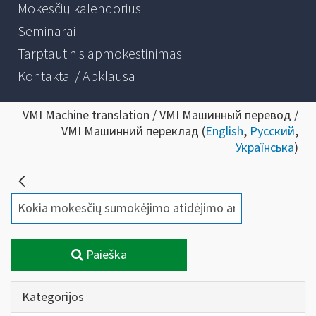
Mokesčių kalendorius
Seminarai
Tarptautinis apmokestinimas
Kontaktai / Apklausa
VMI Machine translation / VMI Машинный перевод /
VMI Машинний переклад (
English
,
Русский
,
Українська
)
Paieška
Kategorijos