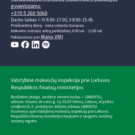
gyventojams:
+370 5 260 5060
Darbo laikas: I-IV 8.00-17.00, V 8.00-15.45.
Prieššventinę dieną - viena valanda trumpiau.
Kiekvieno mėnesio antrą penktadienį 8.00 val. - 12.00 val.
Mano VMI
Paklausimas per
Valstybinė mokesčių inspekcija prie Lietuvos
Respublikos finansų ministerijos
Biudžetinė įstaiga. Juridinio asmens kodas — 188659752,
adresas: Vasario 16-osios g. 14, 01107 Vilnius, Lietuva, el.paštas:
vmi@vmi.lt
, E. pristatymo dėžutės adresas 188659752
Duomenys apie Valstybinę mokesčių inspekciją prie Lietuvos
Respublikos finansų ministerijos kaupiami ir saugomi Juridinių
asmenų registre