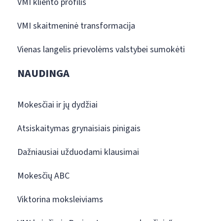
VMI kliento profilis
VMI skaitmeninė transformacija
Vienas langelis prievolėms valstybei sumokėti
NAUDINGA
Mokesčiai ir jų dydžiai
Atsiskaitymas grynaisiais pinigais
Dažniausiai užduodami klausimai
Mokesčių ABC
Viktorina moksleiviams