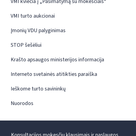
VMI kviečia į „Pasimatymą su mokesčiais“
VMI turto aukcionai
Įmonių VDU palyginimas
STOP šešėliui
Krašto apsaugos ministerijos informacija
Interneto svetainės atitikties paraiška
Ieškome turto savininkų
Nuorodos
Konsultacijos mokesčių klausimais ir paslaugos