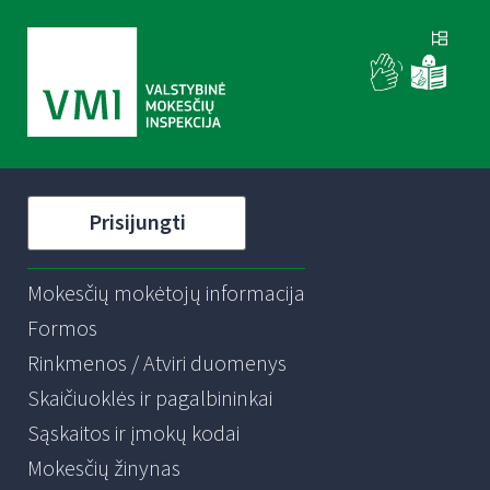
Prisijungti
Mokesčių mokėtojų informacija
Formos
Rinkmenos / Atviri duomenys
Skaičiuoklės ir pagalbininkai
Sąskaitos ir įmokų kodai
Mokesčių žinynas