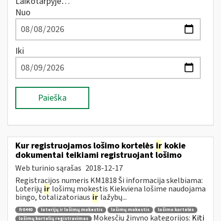
Laikotarpyje…
Nuo
Iki
Paieška
Kur registruojamos lošimo kortelės
ir
kokie
dokumentai teikiami registruojant lošimo
Web turinio sąrašas
2018-12-17
Registracijos numeris KM1818 Ši informacija skelbiama:
Loterijų
ir
lošimų mokestis Kiekviena lošime naudojama
bingo, totalizatoriaus
ir
lažybų...
fr0440
loterijų ir lošimų mokestis
lošimų mokestis
lošimo kortelės
Mokesčių žinyno kategorijos:
Kiti
lošimų kortelių registravimas