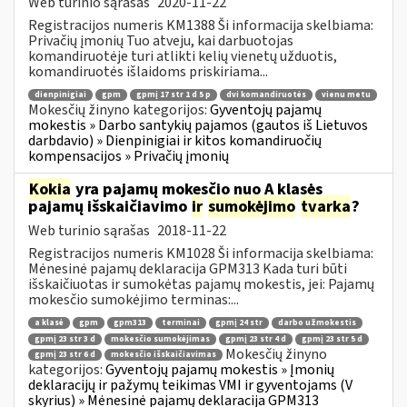
Web turinio sąrašas
2020-11-22
Registracijos numeris KM1388 Ši informacija skelbiama:
Privačių įmonių Tuo atveju, kai darbuotojas
komandiruotėje turi atlikti kelių vienetų užduotis,
komandiruotės išlaidoms priskiriama...
dienpinigiai
gpm
gpmį 17 str 1 d 5 p
dvi komandiruotės
vienu metu
Mokesčių žinyno kategorijos:
Gyventojų pajamų
mokestis » Darbo santykių pajamos (gautos iš Lietuvos
darbdavio) » Dienpinigiai ir kitos komandiruočių
kompensacijos » Privačių įmonių
Kokia
yra pajamų mokesčio nuo A klasės
pajamų išskaičiavimo
ir
sumokėjimo
tvarka
?
Web turinio sąrašas
2018-11-22
Registracijos numeris KM1028 Ši informacija skelbiama:
Mėnesinė pajamų deklaracija GPM313 Kada turi būti
išskaičiuotas ir sumokėtas pajamų mokestis, jei: Pajamų
mokesčio sumokėjimo terminas:...
a klasė
gpm
gpm313
terminai
gpmį 24 str
darbo užmokestis
gpmį 23 str 3 d
mokesčio sumokėjimas
gpmį 23 str 4 d
gpmį 23 str 5 d
Mokesčių žinyno
gpmį 23 str 6 d
mokesčio išskaičiavimas
kategorijos:
Gyventojų pajamų mokestis » Įmonių
deklaracijų ir pažymų teikimas VMI ir gyventojams (V
skyrius) » Mėnesinė pajamų deklaracija GPM313