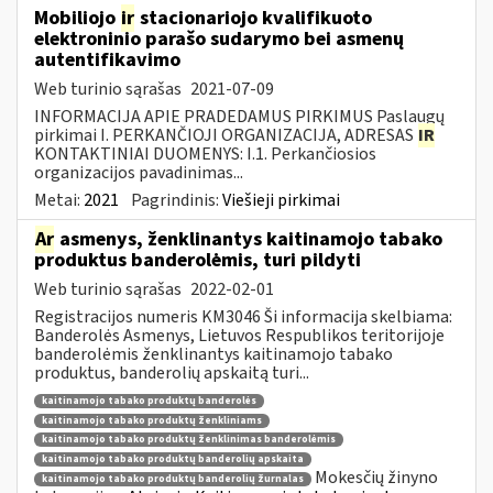
Mobiliojo
ir
stacionariojo kvalifikuoto
elektroninio parašo sudarymo bei asmenų
autentifikavimo
Web turinio sąrašas
2021-07-09
INFORMACIJA APIE PRADEDAMUS PIRKIMUS Paslaugų
pirkimai I. PERKANČIOJI ORGANIZACIJA, ADRESAS
IR
KONTAKTINIAI DUOMENYS: I.1. Perkančiosios
organizacijos pavadinimas...
Metai:
2021
Pagrindinis:
Viešieji pirkimai
Ar
asmenys, ženklinantys kaitinamojo tabako
produktus banderolėmis, turi pildyti
Web turinio sąrašas
2022-02-01
Registracijos numeris KM3046 Ši informacija skelbiama:
Banderolės Asmenys, Lietuvos Respublikos teritorijoje
banderolėmis ženklinantys kaitinamojo tabako
produktus, banderolių apskaitą turi...
kaitinamojo tabako produktų banderolės
kaitinamojo tabako produktų ženkliniams
kaitinamojo tabako produktų ženklinimas banderolėmis
kaitinamojo tabako produktų banderolių apskaita
Mokesčių žinyno
kaitinamojo tabako produktų banderolių žurnalas