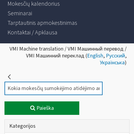
Mokesčių kalendorius
Seminarai
Tarptautinis apmokestinimas
Kontaktai / Apklausa
VMI Machine translation / VMI Машинный перевод /
VMI Машинний переклад (
English
,
Русский
,
Українська
)
Paieška
Kategorijos