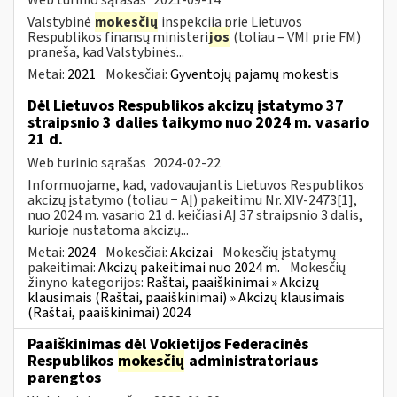
Valstybinė
mokesčių
inspekcija prie Lietuvos
Respublikos finansų ministeri
jos
(toliau – VMI prie FM)
praneša, kad Valstybinės...
Metai:
2021
Mokesčiai:
Gyventojų pajamų mokestis
Dėl Lietuvos Respublikos akcizų įstatymo 37
straipsnio 3 dalies taikymo nuo 2024 m. vasario
21 d.
Web turinio sąrašas
2024-02-22
Informuojame, kad, vadovaujantis Lietuvos Respublikos
akcizų įstatymo (toliau − AĮ) pakeitimu Nr. XIV-2473[1],
nuo 2024 m. vasario 21 d. keičiasi AĮ 37 straipsnio 3 dalis,
kurioje nustatoma akcizų...
Metai:
2024
Mokesčiai:
Akcizai
Mokesčių įstatymų
pakeitimai:
Akcizų pakeitimai nuo 2024 m.
Mokesčių
žinyno kategorijos:
Raštai, paaiškinimai » Akcizų
klausimais (Raštai, paaiškinimai) » Akcizų klausimais
(Raštai, paaiškinimai) 2024
Paaiškinimas dėl Vokietijos Federacinės
Respublikos
mokesčių
administratoriaus
parengtos