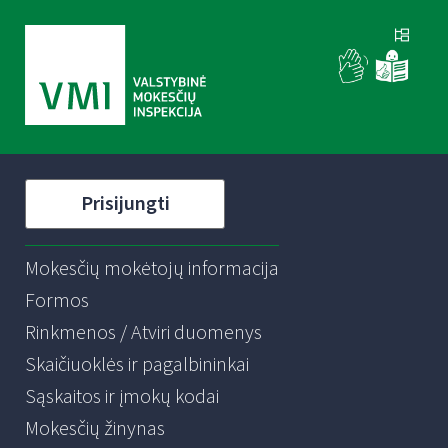
Prisijungti
Mokesčių mokėtojų informacija
Formos
Rinkmenos / Atviri duomenys
Skaičiuoklės ir pagalbininkai
Sąskaitos ir įmokų kodai
Mokesčių žinynas