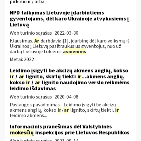
pirkimo ir / arba i
NPD taikymas Lietuvoje įdarbintiems
gyventojams, dėl karo Ukrainoje atvykusiems į
Lietuvą
Web turinio sąrašas
2022-03-30
Klausimas.
Ar
darbdaviai[1], įdarbinę dėl karo veiksmų iš
Ukrainos į Lietuvą pasitraukusius gyventojus, nuo už
darbą Lietuvoje tokiems
asmenims
...
Metai:
2022
Leidimo įsigyti be akcizų akmens anglių, kokso
ir
/
ar
lignito, skirtų tiekti
ir
...akmens anglių,
kokso
ir
/
ar
lignito naudojimo verslo reikmėms
leidimo išdavimas
Web turinio sąrašas
2020-04-08
Paslaugos pavadinimas - Leidimo įsigyti be akcizų
akmens anglių, kokso
ir
/
ar
lignito, skirtų tiekti,
ir
leidimo akmens...
Informacinis pranešimas dėl Valstybinės
mokesčių
inspekcijos prie Lietuvos Respublikos
Web turinio sąrašas
2021-09-14