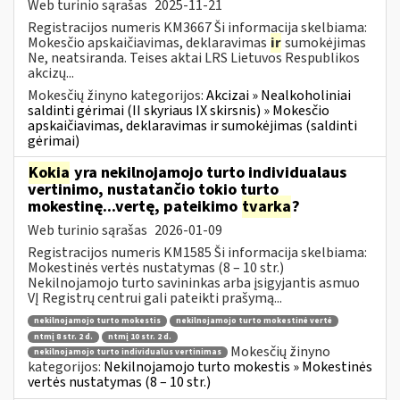
Web turinio sąrašas
2025-11-21
Registracijos numeris KM3667 Ši informacija skelbiama:
Mokesčio apskaičiavimas, deklaravimas
ir
sumokėjimas
Ne, neatsiranda. Teises aktai LRS Lietuvos Respublikos
akcizų...
Mokesčių žinyno kategorijos:
Akcizai » Nealkoholiniai
saldinti gėrimai (II skyriaus IX skirsnis) » Mokesčio
apskaičiavimas, deklaravimas ir sumokėjimas (saldinti
gėrimai)
Kokia
yra nekilnojamojo turto individualaus
vertinimo, nustatančio tokio turto
mokestinę...vertę, pateikimo
tvarka
?
Web turinio sąrašas
2026-01-09
Registracijos numeris KM1585 Ši informacija skelbiama:
Mokestinės vertės nustatymas (8 – 10 str.)
Nekilnojamojo turto savininkas arba įsigyjantis asmuo
VĮ Registrų centrui gali pateikti prašymą...
nekilnojamojo turto mokestis
nekilnojamojo turto mokestinė vertė
ntmį 8 str. 2 d.
ntmį 10 str. 2 d.
Mokesčių žinyno
nekilnojamojo turto individualus vertinimas
kategorijos:
Nekilnojamojo turto mokestis » Mokestinės
vertės nustatymas (8 – 10 str.)