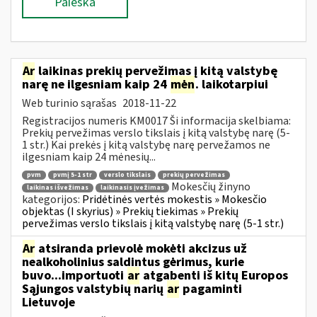
Paieška
Ar
laikinas prekių pervežimas į kitą valstybę
narę ne ilgesniam kaip 24
mėn
. laikotarpiui
Web turinio sąrašas
2018-11-22
Registracijos numeris KM0017 Ši informacija skelbiama:
Prekių pervežimas verslo tikslais į kitą valstybę narę (5-
1 str.) Kai prekės į kitą valstybę narę pervežamos ne
ilgesniam kaip 24 mėnesių...
pvm
pvmį 5-1 str
verslo tikslais
prekių pervežimas
Mokesčių žinyno
laikinas išvežimas
laikinasis įvežimas
kategorijos:
Pridėtinės vertės mokestis » Mokesčio
objektas (I skyrius) » Prekių tiekimas » Prekių
pervežimas verslo tikslais į kitą valstybę narę (5-1 str.)
Ar
atsiranda prievolė mokėti akcizus už
nealkoholinius saldintus gėrimus, kurie
buvo...importuoti
ar
atgabenti iš kitų Europos
Sąjungos valstybių narių
ar
pagaminti
Lietuvoje