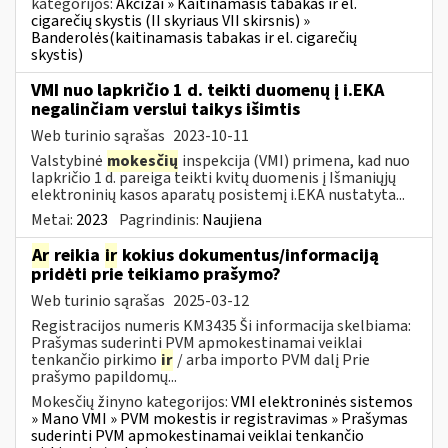
kategorijos:
Akcizai » Kaitinamasis tabakas ir el.
cigarečių skystis (II skyriaus VII skirsnis) »
Banderolės(kaitinamasis tabakas ir el. cigarečių
skystis)
VMI nuo lapkričio 1 d. teikti duomenų į i.EKA
negalinčiam verslui taikys išimtis
Web turinio sąrašas
2023-10-11
Valstybinė
mokesčių
inspekcija (VMI) primena, kad nuo
lapkričio 1 d. pareiga teikti kvitų duomenis į Išmaniųjų
elektroninių kasos aparatų posistemį i.EKA nustatyta...
Metai:
2023
Pagrindinis:
Naujiena
Ar
reikia
ir
kokius dokumentus/informaciją
pridėti prie teikiamo prašymo?
Web turinio sąrašas
2025-03-12
Registracijos numeris KM3435 Ši informacija skelbiama:
Prašymas suderinti PVM apmokestinamai veiklai
tenkančio pirkimo
ir
/ arba importo PVM dalį Prie
prašymo papildomų...
Mokesčių žinyno kategorijos:
VMI elektroninės sistemos
» Mano VMI » PVM mokestis ir registravimas » Prašymas
suderinti PVM apmokestinamai veiklai tenkančio