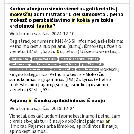
Kuriuo atveju užsienio vienetas gali kreiptis į
mokesčių
administratorių dėl sumokėto...pelno
mokesčio perskaičiavimo
ir
kokia
yra tokio
kreipimosi
tvarka
?
Web turinio sąrašas
2024-12-10
Registracijos numeris KM1445 Ši informacija skelbiama:
Pelno mokestis nuo pajamų (sumų), išmokėtų užsienio
vienetui (37 str., 53 str.
2
d., 54 str.) Užsienio vienetas,...
dokumentai
pelno mokestis
mokesčio perskaičiavimas
nekilnojamojo turto pardavimas
pmį 54 str.
pmį 53 str. 2 d.
Mokesčių
išmokos užsienio vienetui
atlikėjų veikla
sporto veikla
žinyno kategorijos:
Pelno mokestis » Mokesčio
sumokėjimas ir grąžinimas (PMĮ X skyrius) » Pelno
mokestis nuo pajamų (sumų), išmokėtų užsienio
vienetui (37 str., 53 s
Pajamų
ir
išmokų apibūdinimas iš naujo
Web turinio sąrašas
2018-12-04
Vienetai, apskaičiuodami apmokestinamąjį pelną, tam
tikrais atvejais turi iš naujo apibūdinti pajamas
ar
išmokas. Pajamos arba išmokos, apibūdintos iš naujo,
apmokestinamos...