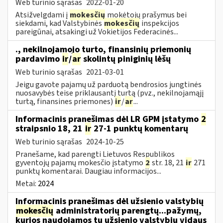
Web turinio sąrašas
2022-01-20
Atsižvelgdami į
mokesčių
mokėtojų prašymus bei
siekdami, kad Valstybinės
mokesčių
inspekcijos
pareigūnai, atsakingi už Vokietijos Federacinės...
., nekilnojamojo turto, finansinių priemonių
pardavimo
ir
/
ar
skolintų piniginių lėšų
Web turinio sąrašas
2021-03-01
Jeigu gavote pajamų už parduotą bendrosios jungtinės
nuosavybės teise priklausantį turtą (pvz., nekilnojamąjį
turtą, finansines priemones)
ir
/
ar
...
Informacinis pranešimas dėl LR GPM įstatymo
2
straipsnio 18, 21
ir
27-1 punktų komentarų
Web turinio sąrašas
2024-10-25
Pranešame, kad parengti Lietuvos Respublikos
gyventojų pajamų mokesčio įstatymo
2
str. 18, 21
ir
271
punktų komentarai. Daugiau informacijos...
Metai:
2024
Informacinis pranešimas dėl užsienio valstybių
mokesčių
administratorių parengtų...pažymų,
kurios naudojamos tų užsienio valstybių vidaus