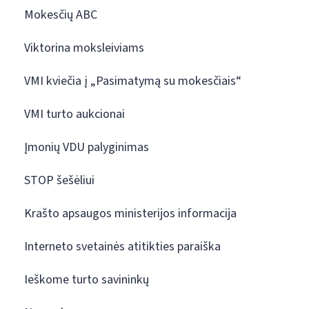
Mokesčių ABC
Viktorina moksleiviams
VMI kviečia į „Pasimatymą su mokesčiais“
VMI turto aukcionai
Įmonių VDU palyginimas
STOP šešėliui
Krašto apsaugos ministerijos informacija
Interneto svetainės atitikties paraiška
Ieškome turto savininkų