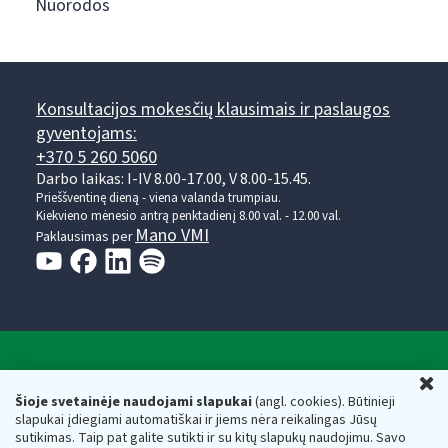
Nuorodos
Konsultacijos mokesčių klausimais ir paslaugos
gyventojams:
+370 5 260 5060
Darbo laikas: I-IV 8.00-17.00, V 8.00-15.45.
Prieššventinę dieną - viena valanda trumpiau.
Kiekvieno mėnesio antrą penktadienį 8.00 val. - 12.00 val.
Mano VMI
Paklausimas per
Valstybinė mokesčių inspekcija prie Lietuvos
U
Respublikos finansų ministerijos
Šioje svetainėje naudojami slapukai
(angl. cookies). Būtinieji
slapukai įdiegiami automatiškai ir jiems nėra reikalingas Jūsų
Biudžetinė įstaiga. Juridinio asmens kodas — 188659752,
sutikimas. Taip pat galite sutikti ir su kitų slapukų naudojimu. Savo