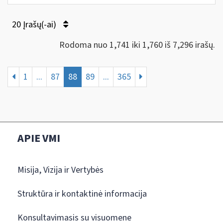
20 Įrašų(-ai)
Rodoma nuo 1,741 iki 1,760 iš 7,296 irašų.
1
...
87
88
89
...
365
APIE VMI
Misija, Vizija ir Vertybės
Struktūra ir kontaktinė informacija
Konsultavimasis su visuomene