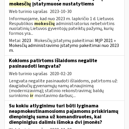
mokesčių
įstatymuose nustatytiems
Web turinio sąrašas
2023-10-30
Informuojame, kad nuo 2023 m. lapkričio 1 d. Lietuvos
Respublikos
mokesčių
administratorius nebetvirtins
nuolatinių Lietuvos gyventojų pateiktų pažymų, kurių
formos yra...
Metai:
2023
Mokesčių įstatymų pakeitimai:
MĮP 2021 »
Mokesčių administravimo įstatymo pakeitimai nuo 2023
m.
Kokioms patirtoms išlaidoms negalite
pasinaudoti lengvata?
Web turinio sąrašas
2020-02-20
Lengvata negalite pasinaudoti išlaidoms, patirtoms už:
daugiabučių gyvenamųjų namų atnaujinimą
(modernizavimą); statinio rekonstravimą; baldų
surinkimo
ir
montavimo darbus;...
Su kokiu atlyginimu turi būti lyginama
neapmokestinamosioms pajamoms priskiriamų
dienpinigių suma už komandiruotes, kai
dienpinigius dalimis išmoka dvi įmonės?