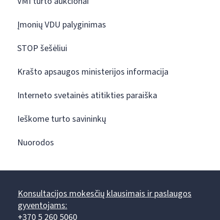
VMI turto aukcionai
Įmonių VDU palyginimas
STOP šešėliui
Krašto apsaugos ministerijos informacija
Interneto svetainės atitikties paraiška
Ieškome turto savininkų
Nuorodos
Konsultacijos mokesčių klausimais ir paslaugos
gyventojams:
+370 5 260 5060