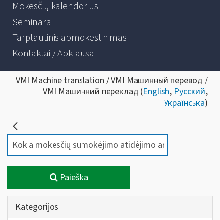
Mokesčių kalendorius
Seminarai
Tarptautinis apmokestinimas
Kontaktai / Apklausa
VMI Machine translation / VMI Машинный перевод /
VMI Машинний переклад (
English
,
Русский
,
Українська
)
Paieška
Kategorijos