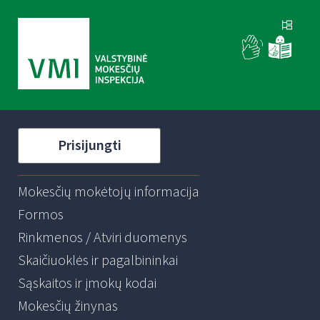
Prisijungti
Mokesčių mokėtojų informacija
Formos
Rinkmenos / Atviri duomenys
Skaičiuoklės ir pagalbininkai
Sąskaitos ir įmokų kodai
Mokesčių žinynas