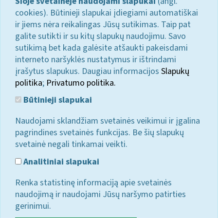
Šioje svetainėje naudojami slapukai
(angl.
cookies). Būtinieji slapukai įdiegiami automatiškai
ir jiems nėra reikalingas Jūsų sutikimas. Taip pat
galite sutikti ir su kitų slapukų naudojimu. Savo
sutikimą bet kada galėsite atšaukti pakeisdami
interneto naršyklės nustatymus ir ištrindami
įrašytus slapukus. Daugiau informacijos
Slapukų
politika
;
Privatumo politika.
Būtinieji slapukai
Naudojami sklandžiam svetainės veikimui ir įgalina
pagrindines svetainės funkcijas. Be šių slapukų
svetainė negali tinkamai veikti.
Analitiniai slapukai
Renka statistinę informaciją apie svetainės
naudojimą ir naudojami Jūsų naršymo patirties
gerinimui.