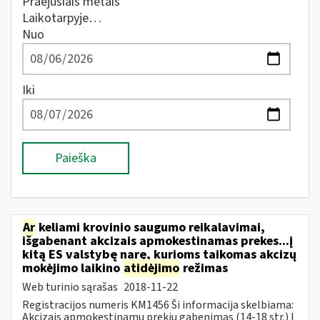
Praėjusiais metais
Laikotarpyje…
Nuo
Iki
Paieška
Ar
keliami krovinio saugumo reikalavimai,
išgabenant akcizais apmokestinamas prekes...į
kitą ES valstybę narę, kurioms taikomas akcizų
mokėjimo laikino
atidėjimo
režimas
Web turinio sąrašas
2018-11-22
Registracijos numeris KM1456 Ši informacija skelbiama:
Akcizais apmokestinamų prekių gabenimas (14-18 str.) Į