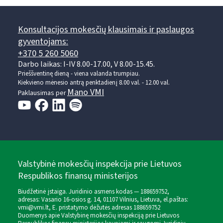
Konsultacijos mokesčių klausimais ir paslaugos
gyventojams:
+370 5 260 5060
Darbo laikas: I-IV 8.00-17.00, V 8.00-15.45.
Prieššventinę dieną - viena valanda trumpiau.
Kiekvieno mėnesio antrą penktadienį 8.00 val. - 12.00 val.
Mano VMI
Paklausimas per
Valstybinė mokesčių inspekcija prie Lietuvos
Respublikos finansų ministerijos
Biudžetinė įstaiga. Juridinio asmens kodas — 188659752,
adresas: Vasario 16-osios g. 14, 01107 Vilnius, Lietuva, el.paštas:
vmi@vmi.lt
, E. pristatymo dėžutės adresas 188659752
Duomenys apie Valstybinę mokesčių inspekciją prie Lietuvos