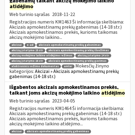
gabenamų taikant akcizų mokėjimo laikino
atidėjimo
Web turinio sąrašas
2018-11-22
Registracijos numeris KM1463 Ši informacija skelbiama:
Akcizais apmokestinamų prekių gabenimas (14-18 str.)
Akcizais apmokestinamos prekės, kurioms taikomas
akcizų mokėjimo laikino...
akcizai
e-ad
akcizais apmokestinamų prekių gabenimas
akcizų įstatymo 15 str
akcizais apmokestinamų prekių išvežimas
akcizų mokėjimo laikino atidėjimo režimas
akcizų įstatymo 14 str
akcizų įstatymo 16 str
akcizais apmokestinamų prekių gavimas
Mokesčių žinyno
elektroninis vežimo dokumentas
amlar
kategorijos:
Akcizai » Akcizais apmokestinamų prekių
gabenimas (14-18 str.)
išgabentos akcizais apmokestinamos prekės,
taikant joms akcizų mokėjimo laikino
atidėjimo
Web turinio sąrašas
2023-04-05
Registracijos numeris KM1464 Ši informacija skelbiama:
Akcizais apmokestinamų prekių gabenimas (14-18 str.)
Akcizais apmokestinamos prekės, kurioms taikomas
akcizų mokėjimo laikino atidėjimo...
akcizai
akcizais apmokestinamų prekių gabenimas