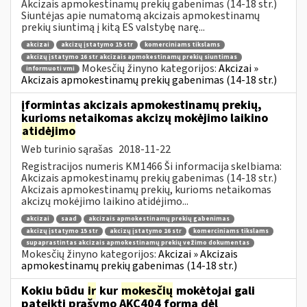
Akcizais apmokestinamų prekių gabenimas (14-18 str.)
Siuntėjas apie numatomą akcizais apmokestinamų
prekių siuntimą į kitą ES valstybę narę...
akcizai
akcizų įstatymo 15 str
komerciniams tikslams
akcizų įstatymo 16 str akcizais apmokestinamų prekių siuntimas
Mokesčių žinyno kategorijos:
Akcizai »
informuoti vmi
Akcizais apmokestinamų prekių gabenimas (14-18 str.)
įformintas akcizais apmokestinamų prekių,
kurioms netaikomas akcizų mokėjimo laikino
atidėjimo
Web turinio sąrašas
2018-11-22
Registracijos numeris KM1466 Ši informacija skelbiama:
Akcizais apmokestinamų prekių gabenimas (14-18 str.)
Akcizais apmokestinamų prekių, kurioms netaikomas
akcizų mokėjimo laikino atidėjimo...
akcizai
saad
akcizais apmokestinamų prekių gabenimas
akcizų įstatymo 15 str
akcizų įstatymo 16 str
komerciniams tikslams
supaprastintas akcizais apmokestinamų prekių vežimo dokumentas
Mokesčių žinyno kategorijos:
Akcizai » Akcizais
apmokestinamų prekių gabenimas (14-18 str.)
Kokiu būdu
ir
kur
mokesčių
mokėtojai gali
pateikti prašymo AKC404 formą dėl