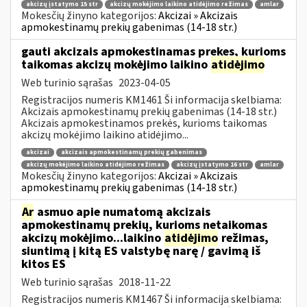
akcizų įstatymo 15 str
akcizų mokėjimo laikino atidėjimo režimas
amlar
Mokesčių žinyno kategorijos:
Akcizai » Akcizais
apmokestinamų prekių gabenimas (14-18 str.)
gauti akcizais apmokestinamas prekes, kurioms
taikomas akcizų mokėjimo laikino
atidėjimo
Web turinio sąrašas
2023-04-05
Registracijos numeris KM1461 Ši informacija skelbiama:
Akcizais apmokestinamų prekių gabenimas (14-18 str.)
Akcizais apmokestinamos prekės, kurioms taikomas
akcizų mokėjimo laikino atidėjimo...
akcizai
akcizais apmokestinamų prekių gabenimas
akcizų mokėjimo laikino atidėjimo režimas
akcizų įstatymo 16 str
amlar
Mokesčių žinyno kategorijos:
Akcizai » Akcizais
apmokestinamų prekių gabenimas (14-18 str.)
Ar
asmuo apie numatomą akcizais
apmokestinamų prekių, kurioms netaikomas
akcizų mokėjimo...laikino
atidėjimo
režimas,
siuntimą į kitą ES valstybę narę / gavimą iš
kitos ES
Web turinio sąrašas
2018-11-22
Registracijos numeris KM1467 Ši informacija skelbiama: