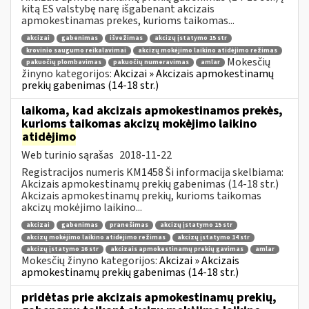
kitą ES valstybę narę išgabenant akcizais
apmokestinamas prekes, kurioms taikomas...
akcizai
gabenimas
išvežimas
akcizų įstatymo 15 str
krovinio saugumo reikalavimai
akcizų mokėjimo laikino atidėjimo režimas
Mokesčių
pakuočių plombavimas
pakuočių numeravimas
amlar
žinyno kategorijos:
Akcizai » Akcizais apmokestinamų
prekių gabenimas (14-18 str.)
laikoma, kad akcizais apmokestinamos prekės,
kurioms taikomas akcizų mokėjimo laikino
atidėjimo
Web turinio sąrašas
2018-11-22
Registracijos numeris KM1458 Ši informacija skelbiama:
Akcizais apmokestinamų prekių gabenimas (14-18 str.)
Akcizais apmokestinamų prekių, kurioms taikomas
akcizų mokėjimo laikino...
akcizai
gabenimas
pranešimas
akcizų įstatymo 15 str
akcizų mokėjimo laikino atidėjimo režimas
akcizų įstatymo 14 str
akcizų įstatymo 16 str
akcizais apmokestinamų prekių gavimas
amlar
Mokesčių žinyno kategorijos:
Akcizai » Akcizais
apmokestinamų prekių gabenimas (14-18 str.)
pridėtas prie akcizais apmokestinamų prekių,