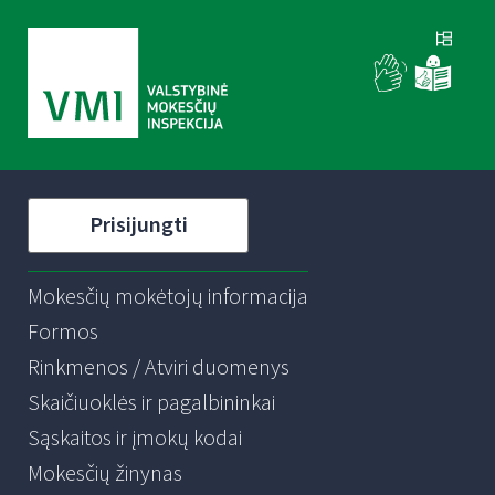
Prisijungti
Mokesčių mokėtojų informacija
Formos
Rinkmenos / Atviri duomenys
Skaičiuoklės ir pagalbininkai
Sąskaitos ir įmokų kodai
Mokesčių žinynas