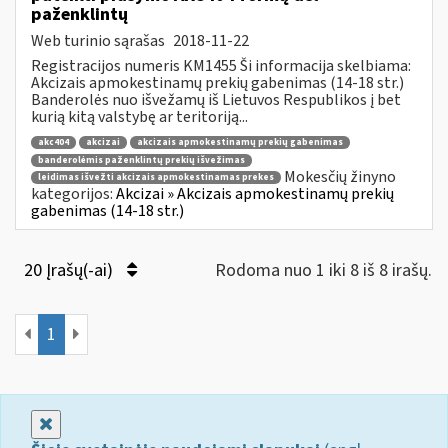
paženklintų
Web turinio sąrašas
2018-11-22
Registracijos numeris KM1455 Ši informacija skelbiama:
Akcizais apmokestinamų prekių gabenimas (14-18 str.)
Banderolės nuo išvežamų iš Lietuvos Respublikos į bet
kurią kitą valstybę ar teritoriją...
akc404
akcizai
akcizais apmokestinamų prekių gabenimas
banderolėmis paženklintų prekių išvežimas
Mokesčių žinyno
leidimas išvežti akcizais apmokestinamas prekes
kategorijos:
Akcizai » Akcizais apmokestinamų prekių
gabenimas (14-18 str.)
20 Įrašų(-ai)
Rodoma nuo 1 iki 8 iš 8 irašų.
1
Uždaryti