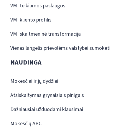
VMI teikiamos paslaugos
VMI kliento profilis
VMI skaitmeninė transformacija
Vienas langelis prievolėms valstybei sumokėti
NAUDINGA
Mokesčiai ir jų dydžiai
Atsiskaitymas grynaisiais pinigais
Dažniausiai užduodami klausimai
Mokesčių ABC