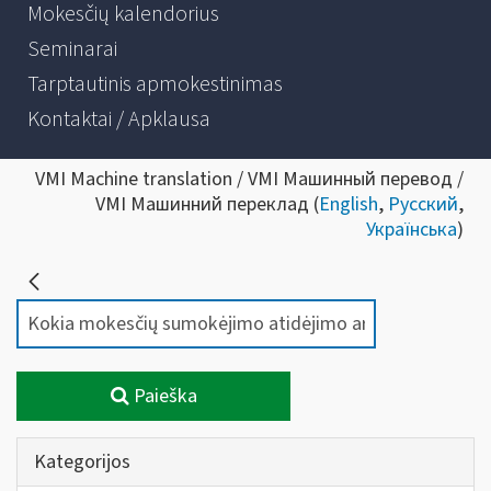
Mokesčių kalendorius
Seminarai
Tarptautinis apmokestinimas
Kontaktai / Apklausa
VMI Machine translation / VMI Машинный перевод /
VMI Машинний переклад (
English
,
Русский
,
Українська
)
Paieška
Kategorijos