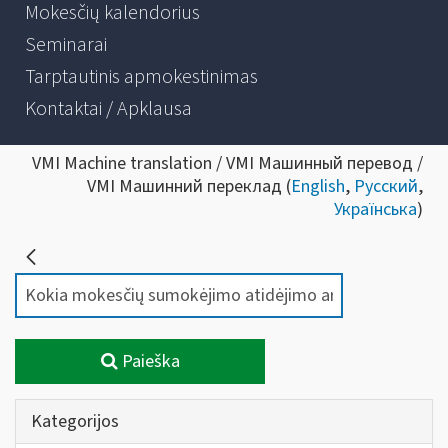
Mokesčių kalendorius
Seminarai
Tarptautinis apmokestinimas
Kontaktai / Apklausa
VMI Machine translation / VMI Машинный перевод /
VMI Машинний переклад (
English
,
Русский
,
Українська
)
Paieška
Kategorijos