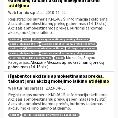
gabenamų taikant akcizų mokėjimo laikino
atidėjimo
Web turinio sąrašas
2018-11-22
Registracijos numeris KM1463 Ši informacija skelbiama:
Akcizais apmokestinamų prekių gabenimas (14-18 str.)
Akcizais apmokestinamos prekės, kurioms taikomas
akcizų mokėjimo laikino...
akcizai
e-ad
akcizais apmokestinamų prekių gabenimas
akcizų įstatymo 15 str
akcizais apmokestinamų prekių išvežimas
akcizų mokėjimo laikino atidėjimo režimas
akcizų įstatymo 14 str
akcizų įstatymo 16 str
akcizais apmokestinamų prekių gavimas
Mokesčių žinyno
elektroninis vežimo dokumentas
amlar
kategorijos:
Akcizai » Akcizais apmokestinamų prekių
gabenimas (14-18 str.)
išgabentos akcizais apmokestinamos prekės,
taikant joms akcizų mokėjimo laikino
atidėjimo
Web turinio sąrašas
2023-04-05
Registracijos numeris KM1464 Ši informacija skelbiama:
Akcizais apmokestinamų prekių gabenimas (14-18 str.)
Akcizais apmokestinamos prekės, kurioms taikomas
akcizų mokėjimo laikino atidėjimo...
akcizai
akcizais apmokestinamų prekių gabenimas