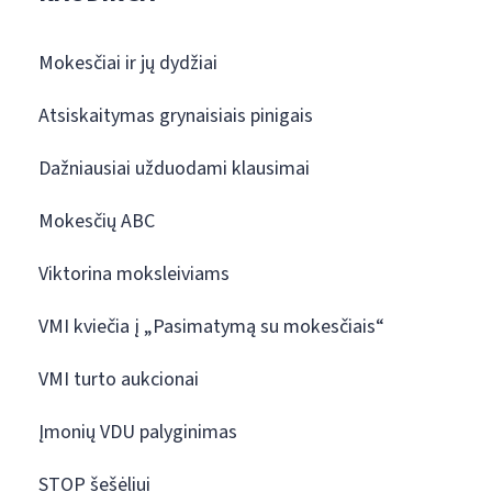
Mokesčiai ir jų dydžiai
Atsiskaitymas grynaisiais pinigais
Dažniausiai užduodami klausimai
Mokesčių ABC
Viktorina moksleiviams
VMI kviečia į „Pasimatymą su mokesčiais“
VMI turto aukcionai
Įmonių VDU palyginimas
STOP šešėliui