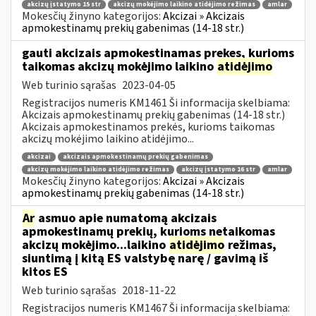
akcizų įstatymo 15 str
akcizų mokėjimo laikino atidėjimo režimas
amlar
Mokesčių žinyno kategorijos:
Akcizai » Akcizais
apmokestinamų prekių gabenimas (14-18 str.)
gauti akcizais apmokestinamas prekes, kurioms
taikomas akcizų mokėjimo laikino
atidėjimo
Web turinio sąrašas
2023-04-05
Registracijos numeris KM1461 Ši informacija skelbiama:
Akcizais apmokestinamų prekių gabenimas (14-18 str.)
Akcizais apmokestinamos prekės, kurioms taikomas
akcizų mokėjimo laikino atidėjimo...
akcizai
akcizais apmokestinamų prekių gabenimas
akcizų mokėjimo laikino atidėjimo režimas
akcizų įstatymo 16 str
amlar
Mokesčių žinyno kategorijos:
Akcizai » Akcizais
apmokestinamų prekių gabenimas (14-18 str.)
Ar
asmuo apie numatomą akcizais
apmokestinamų prekių, kurioms netaikomas
akcizų mokėjimo...laikino
atidėjimo
režimas,
siuntimą į kitą ES valstybę narę / gavimą iš
kitos ES
Web turinio sąrašas
2018-11-22
Registracijos numeris KM1467 Ši informacija skelbiama: