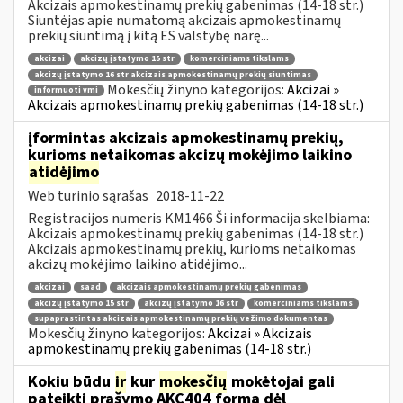
Akcizais apmokestinamų prekių gabenimas (14-18 str.)
Siuntėjas apie numatomą akcizais apmokestinamų
prekių siuntimą į kitą ES valstybę narę...
akcizai
akcizų įstatymo 15 str
komerciniams tikslams
akcizų įstatymo 16 str akcizais apmokestinamų prekių siuntimas
Mokesčių žinyno kategorijos:
Akcizai »
informuoti vmi
Akcizais apmokestinamų prekių gabenimas (14-18 str.)
įformintas akcizais apmokestinamų prekių,
kurioms netaikomas akcizų mokėjimo laikino
atidėjimo
Web turinio sąrašas
2018-11-22
Registracijos numeris KM1466 Ši informacija skelbiama:
Akcizais apmokestinamų prekių gabenimas (14-18 str.)
Akcizais apmokestinamų prekių, kurioms netaikomas
akcizų mokėjimo laikino atidėjimo...
akcizai
saad
akcizais apmokestinamų prekių gabenimas
akcizų įstatymo 15 str
akcizų įstatymo 16 str
komerciniams tikslams
supaprastintas akcizais apmokestinamų prekių vežimo dokumentas
Mokesčių žinyno kategorijos:
Akcizai » Akcizais
apmokestinamų prekių gabenimas (14-18 str.)
Kokiu būdu
ir
kur
mokesčių
mokėtojai gali
pateikti prašymo AKC404 formą dėl