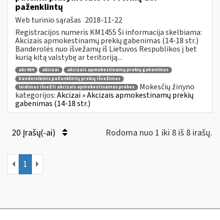
paženklintų
Web turinio sąrašas
2018-11-22
Registracijos numeris KM1455 Ši informacija skelbiama:
Akcizais apmokestinamų prekių gabenimas (14-18 str.)
Banderolės nuo išvežamų iš Lietuvos Respublikos į bet
kurią kitą valstybę ar teritoriją...
akc404
akcizai
akcizais apmokestinamų prekių gabenimas
banderolėmis paženklintų prekių išvežimas
Mokesčių žinyno
leidimas išvežti akcizais apmokestinamas prekes
kategorijos:
Akcizai » Akcizais apmokestinamų prekių
gabenimas (14-18 str.)
20 Įrašų(-ai)
Rodoma nuo 1 iki 8 iš 8 irašų.
1