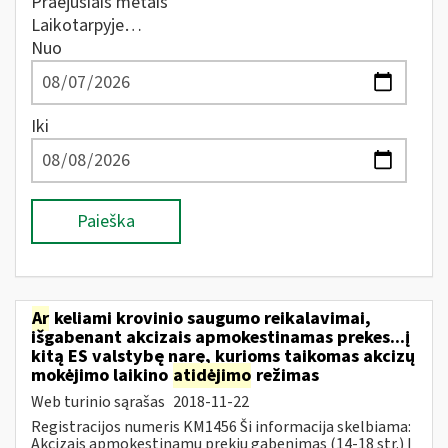
Praėjusiais metais
Laikotarpyje…
Nuo
Iki
Paieška
Ar
keliami krovinio saugumo reikalavimai,
išgabenant akcizais apmokestinamas prekes...į
kitą ES valstybę narę, kurioms taikomas akcizų
mokėjimo laikino
atidėjimo
režimas
Web turinio sąrašas
2018-11-22
Registracijos numeris KM1456 Ši informacija skelbiama:
Akcizais apmokestinamų prekių gabenimas (14-18 str.) Į