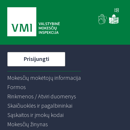
Prisijungti
Mokesčių mokėtojų informacija
Formos
Rinkmenos / Atviri duomenys
Skaičiuoklės ir pagalbininkai
Sąskaitos ir įmokų kodai
Mokesčių žinynas