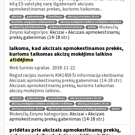
kitą ES valstybę narę išgabenant akcizais
apmokestinamas prekes, kurioms taikomas...
akcizai
gabenimas
išvežimas
akcizų įstatymo 15 str
krovinio saugumo reikalavimai
akcizų mokėjimo laikino atidėjimo režimas
Mokesčių
pakuočių plombavimas
pakuočių numeravimas
amlar
žinyno kategorijos:
Akcizai » Akcizais apmokestinamų
prekių gabenimas (14-18 str.)
laikoma, kad akcizais apmokestinamos prekės,
kurioms taikomas akcizų mokėjimo laikino
atidėjimo
Web turinio sąrašas
2018-11-22
Registracijos numeris KM1458 Ši informacija skelbiama:
Akcizais apmokestinamų prekių gabenimas (14-18 str.)
Akcizais apmokestinamų prekių, kurioms taikomas
akcizų mokėjimo laikino...
akcizai
gabenimas
pranešimas
akcizų įstatymo 15 str
akcizų mokėjimo laikino atidėjimo režimas
akcizų įstatymo 14 str
akcizų įstatymo 16 str
akcizais apmokestinamų prekių gavimas
amlar
Mokesčių žinyno kategorijos:
Akcizai » Akcizais
apmokestinamų prekių gabenimas (14-18 str.)
pridėtas prie akcizais apmokestinamų prekių,