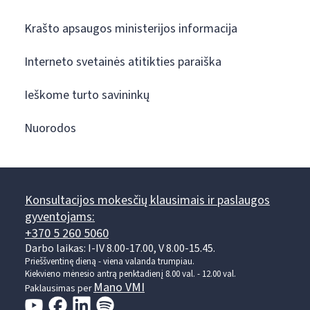
Krašto apsaugos ministerijos informacija
Interneto svetainės atitikties paraiška
Ieškome turto savininkų
Nuorodos
Konsultacijos mokesčių klausimais ir paslaugos
gyventojams:
+370 5 260 5060
Darbo laikas: I-IV 8.00-17.00, V 8.00-15.45.
Prieššventinę dieną - viena valanda trumpiau.
Kiekvieno mėnesio antrą penktadienį 8.00 val. - 12.00 val.
Mano VMI
Paklausimas per