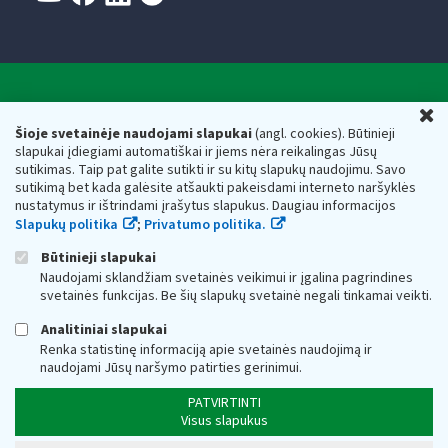
Valstybinė mokesčių inspekcija prie Lietuvos
U
Respublikos finansų ministerijos
Šioje svetainėje naudojami slapukai
(angl. cookies). Būtinieji
slapukai įdiegiami automatiškai ir jiems nėra reikalingas Jūsų
Biudžetinė įstaiga. Juridinio asmens kodas — 188659752,
sutikimas. Taip pat galite sutikti ir su kitų slapukų naudojimu. Savo
adresas: Vasario 16-osios g. 14, 01107 Vilnius, Lietuva, el.paštas:
sutikimą bet kada galėsite atšaukti pakeisdami interneto naršyklės
vmi@vmi.lt
, E. pristatymo dėžutės adresas 188659752
nustatymus ir ištrindami įrašytus slapukus. Daugiau informacijos
Duomenys apie Valstybinę mokesčių inspekciją prie Lietuvos
Slapukų politika
;
Privatumo politika.
Respublikos finansų ministerijos kaupiami ir saugomi Juridinių
asmenų registre
Būtinieji slapukai
Naudojami sklandžiam svetainės veikimui ir įgalina pagrindines
svetainės funkcijas. Be šių slapukų svetainė negali tinkamai veikti.
Analitiniai slapukai
Renka statistinę informaciją apie svetainės naudojimą ir
naudojami Jūsų naršymo patirties gerinimui.
PATVIRTINTI
Visus slapukus