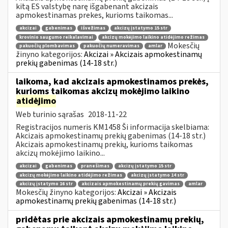
kitą ES valstybę narę išgabenant akcizais
apmokestinamas prekes, kurioms taikomas...
akcizai
gabenimas
išvežimas
akcizų įstatymo 15 str
krovinio saugumo reikalavimai
akcizų mokėjimo laikino atidėjimo režimas
Mokesčių
pakuočių plombavimas
pakuočių numeravimas
amlar
žinyno kategorijos:
Akcizai » Akcizais apmokestinamų
prekių gabenimas (14-18 str.)
laikoma, kad akcizais apmokestinamos prekės,
kurioms taikomas akcizų mokėjimo laikino
atidėjimo
Web turinio sąrašas
2018-11-22
Registracijos numeris KM1458 Ši informacija skelbiama:
Akcizais apmokestinamų prekių gabenimas (14-18 str.)
Akcizais apmokestinamų prekių, kurioms taikomas
akcizų mokėjimo laikino...
akcizai
gabenimas
pranešimas
akcizų įstatymo 15 str
akcizų mokėjimo laikino atidėjimo režimas
akcizų įstatymo 14 str
akcizų įstatymo 16 str
akcizais apmokestinamų prekių gavimas
amlar
Mokesčių žinyno kategorijos:
Akcizai » Akcizais
apmokestinamų prekių gabenimas (14-18 str.)
pridėtas prie akcizais apmokestinamų prekių,