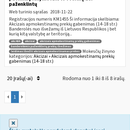
paženklintų
Web turinio sąrašas
2018-11-22
Registracijos numeris KM1455 Ši informacija skelbiama:
Akcizais apmokestinamų prekių gabenimas (14-18 str.)
Banderolės nuo išvežamų iš Lietuvos Respublikos į bet
kurią kitą valstybę ar teritoriją...
akc404
akcizai
akcizais apmokestinamų prekių gabenimas
banderolėmis paženklintų prekių išvežimas
Mokesčių žinyno
leidimas išvežti akcizais apmokestinamas prekes
kategorijos:
Akcizai » Akcizais apmokestinamų prekių
gabenimas (14-18 str.)
20 Įrašų(-ai)
Rodoma nuo 1 iki 8 iš 8 irašų.
1
Uždaryti