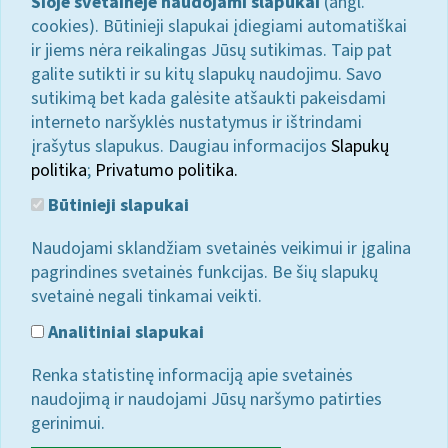
Šioje svetainėje naudojami slapukai
(angl.
cookies). Būtinieji slapukai įdiegiami automatiškai
ir jiems nėra reikalingas Jūsų sutikimas. Taip pat
galite sutikti ir su kitų slapukų naudojimu. Savo
sutikimą bet kada galėsite atšaukti pakeisdami
interneto naršyklės nustatymus ir ištrindami
įrašytus slapukus. Daugiau informacijos
Slapukų
politika
;
Privatumo politika.
Būtinieji slapukai
Naudojami sklandžiam svetainės veikimui ir įgalina
pagrindines svetainės funkcijas. Be šių slapukų
svetainė negali tinkamai veikti.
Analitiniai slapukai
Renka statistinę informaciją apie svetainės
naudojimą ir naudojami Jūsų naršymo patirties
gerinimui.