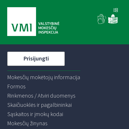
Prisijungti
Mokesčių mokėtojų informacija
Formos
Rinkmenos / Atviri duomenys
Skaičiuoklės ir pagalbininkai
Sąskaitos ir įmokų kodai
Mokesčių žinynas