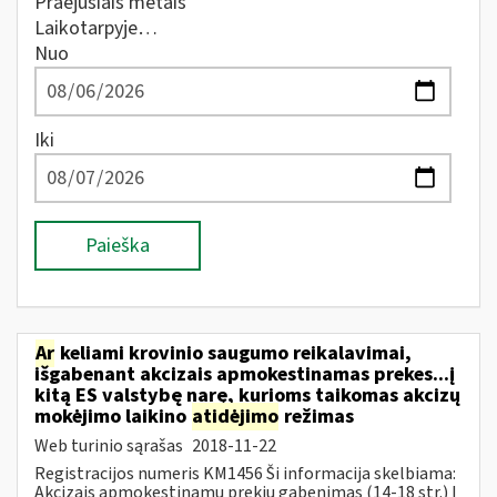
Praėjusiais metais
Laikotarpyje…
Nuo
Iki
Paieška
Ar
keliami krovinio saugumo reikalavimai,
išgabenant akcizais apmokestinamas prekes...į
kitą ES valstybę narę, kurioms taikomas akcizų
mokėjimo laikino
atidėjimo
režimas
Web turinio sąrašas
2018-11-22
Registracijos numeris KM1456 Ši informacija skelbiama:
Akcizais apmokestinamų prekių gabenimas (14-18 str.) Į