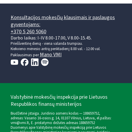
Konsultacijos mokesčių klausimais ir paslaugos
gyventojams:
+370 5 260 5060
Darbo laikas: I-IV 8.00-17.00, V 8.00-15.45.
Prieššventinę dieną - viena valanda trumpiau.
Kiekvieno mėnesio antrą penktadienį 8.00 val. - 12.00 val.
Mano VMI
Paklausimas per
Valstybinė mokesčių inspekcija prie Lietuvos
Respublikos finansų ministerijos
Biudžetinė įstaiga. Juridinio asmens kodas — 188659752,
adresas: Vasario 16-osios g. 14, 01107 Vilnius, Lietuva, el.paštas:
vmi@vmi.lt
, E. pristatymo dėžutės adresas 188659752
Duomenys apie Valstybinę mokesčių inspekciją prie Lietuvos