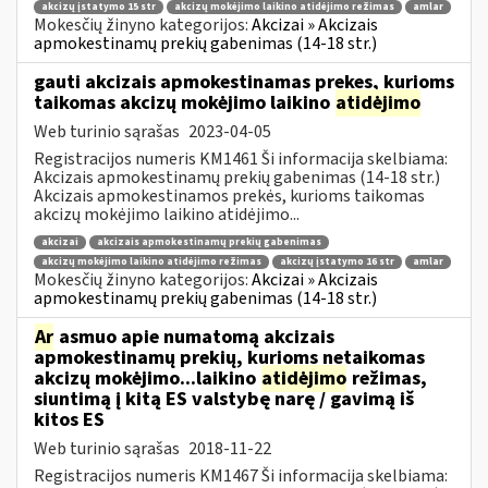
akcizų įstatymo 15 str
akcizų mokėjimo laikino atidėjimo režimas
amlar
Mokesčių žinyno kategorijos:
Akcizai » Akcizais
apmokestinamų prekių gabenimas (14-18 str.)
gauti akcizais apmokestinamas prekes, kurioms
taikomas akcizų mokėjimo laikino
atidėjimo
Web turinio sąrašas
2023-04-05
Registracijos numeris KM1461 Ši informacija skelbiama:
Akcizais apmokestinamų prekių gabenimas (14-18 str.)
Akcizais apmokestinamos prekės, kurioms taikomas
akcizų mokėjimo laikino atidėjimo...
akcizai
akcizais apmokestinamų prekių gabenimas
akcizų mokėjimo laikino atidėjimo režimas
akcizų įstatymo 16 str
amlar
Mokesčių žinyno kategorijos:
Akcizai » Akcizais
apmokestinamų prekių gabenimas (14-18 str.)
Ar
asmuo apie numatomą akcizais
apmokestinamų prekių, kurioms netaikomas
akcizų mokėjimo...laikino
atidėjimo
režimas,
siuntimą į kitą ES valstybę narę / gavimą iš
kitos ES
Web turinio sąrašas
2018-11-22
Registracijos numeris KM1467 Ši informacija skelbiama: