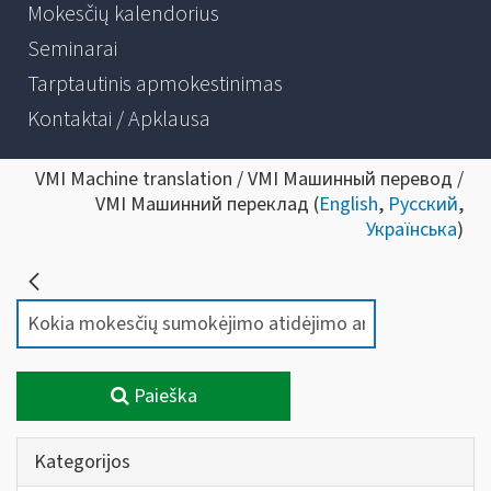
Mokesčių kalendorius
Seminarai
Tarptautinis apmokestinimas
Kontaktai / Apklausa
VMI Machine translation / VMI Машинный перевод /
VMI Машинний переклад (
English
,
Русский
,
Українська
)
Paieška
Kategorijos