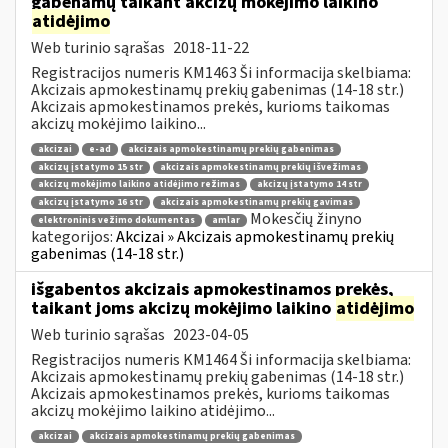
gabenamų taikant akcizų mokėjimo laikino
atidėjimo
Web turinio sąrašas
2018-11-22
Registracijos numeris KM1463 Ši informacija skelbiama:
Akcizais apmokestinamų prekių gabenimas (14-18 str.)
Akcizais apmokestinamos prekės, kurioms taikomas
akcizų mokėjimo laikino...
akcizai
e-ad
akcizais apmokestinamų prekių gabenimas
akcizų įstatymo 15 str
akcizais apmokestinamų prekių išvežimas
akcizų mokėjimo laikino atidėjimo režimas
akcizų įstatymo 14 str
akcizų įstatymo 16 str
akcizais apmokestinamų prekių gavimas
Mokesčių žinyno
elektroninis vežimo dokumentas
amlar
kategorijos:
Akcizai » Akcizais apmokestinamų prekių
gabenimas (14-18 str.)
išgabentos akcizais apmokestinamos prekės,
taikant joms akcizų mokėjimo laikino
atidėjimo
Web turinio sąrašas
2023-04-05
Registracijos numeris KM1464 Ši informacija skelbiama:
Akcizais apmokestinamų prekių gabenimas (14-18 str.)
Akcizais apmokestinamos prekės, kurioms taikomas
akcizų mokėjimo laikino atidėjimo...
akcizai
akcizais apmokestinamų prekių gabenimas