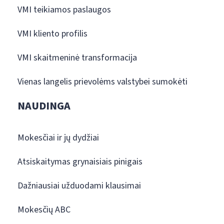
VMI teikiamos paslaugos
VMI kliento profilis
VMI skaitmeninė transformacija
Vienas langelis prievolėms valstybei sumokėti
NAUDINGA
Mokesčiai ir jų dydžiai
Atsiskaitymas grynaisiais pinigais
Dažniausiai užduodami klausimai
Mokesčių ABC