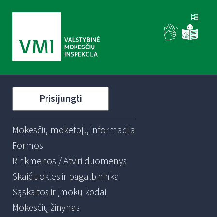
Prisijungti
Mokesčių mokėtojų informacija
Formos
Rinkmenos / Atviri duomenys
Skaičiuoklės ir pagalbininkai
Sąskaitos ir įmokų kodai
Mokesčių žinynas