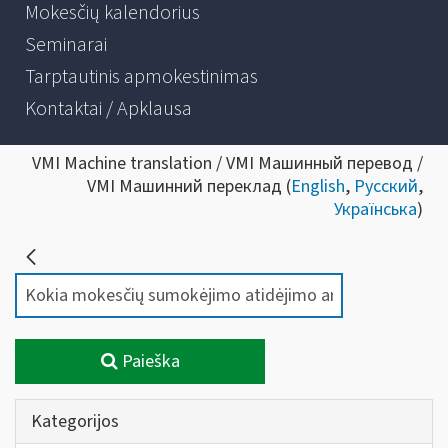
Mokesčių kalendorius
Seminarai
Tarptautinis apmokestinimas
Kontaktai / Apklausa
VMI Machine translation / VMI Машинный перевод /
VMI Машинний переклад (
English
,
Русский
,
Українська
)
Paieška
Kategorijos