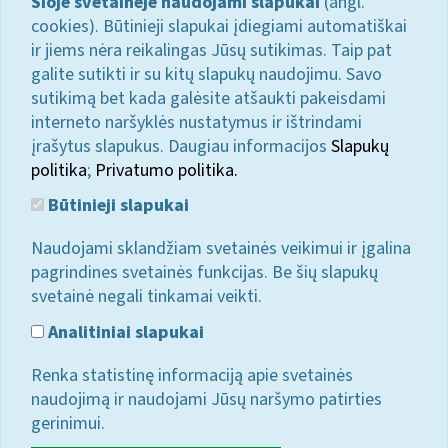
Šioje svetainėje naudojami slapukai
(angl.
cookies). Būtinieji slapukai įdiegiami automatiškai
ir jiems nėra reikalingas Jūsų sutikimas. Taip pat
galite sutikti ir su kitų slapukų naudojimu. Savo
sutikimą bet kada galėsite atšaukti pakeisdami
interneto naršyklės nustatymus ir ištrindami
įrašytus slapukus. Daugiau informacijos
Slapukų
politika
;
Privatumo politika.
Būtinieji slapukai
Naudojami sklandžiam svetainės veikimui ir įgalina
pagrindines svetainės funkcijas. Be šių slapukų
svetainė negali tinkamai veikti.
Analitiniai slapukai
Renka statistinę informaciją apie svetainės
naudojimą ir naudojami Jūsų naršymo patirties
gerinimui.