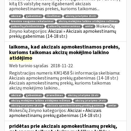
kitą ES valstybę narę išgabenant akcizais
apmokestinamas prekes, kurioms taikomas...
akcizai
gabenimas
išvežimas
akcizų įstatymo 15 str
krovinio saugumo reikalavimai
akcizų mokėjimo laikino atidėjimo režimas
Mokesčių
pakuočių plombavimas
pakuočių numeravimas
amlar
žinyno kategorijos:
Akcizai » Akcizais apmokestinamų
prekių gabenimas (14-18 str.)
laikoma, kad akcizais apmokestinamos prekės,
kurioms taikomas akcizų mokėjimo laikino
atidėjimo
Web turinio sąrašas
2018-11-22
Registracijos numeris KM1458 Ši informacija skelbiama:
Akcizais apmokestinamų prekių gabenimas (14-18 str.)
Akcizais apmokestinamų prekių, kurioms taikomas
akcizų mokėjimo laikino...
akcizai
gabenimas
pranešimas
akcizų įstatymo 15 str
akcizų mokėjimo laikino atidėjimo režimas
akcizų įstatymo 14 str
akcizų įstatymo 16 str
akcizais apmokestinamų prekių gavimas
amlar
Mokesčių žinyno kategorijos:
Akcizai » Akcizais
apmokestinamų prekių gabenimas (14-18 str.)
pridėtas prie akcizais apmokestinamų prekių,