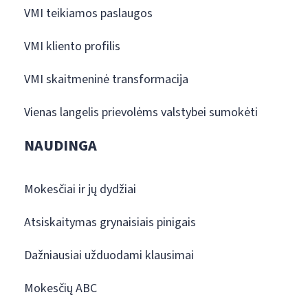
VMI teikiamos paslaugos
VMI kliento profilis
VMI skaitmeninė transformacija
Vienas langelis prievolėms valstybei sumokėti
NAUDINGA
Mokesčiai ir jų dydžiai
Atsiskaitymas grynaisiais pinigais
Dažniausiai užduodami klausimai
Mokesčių ABC