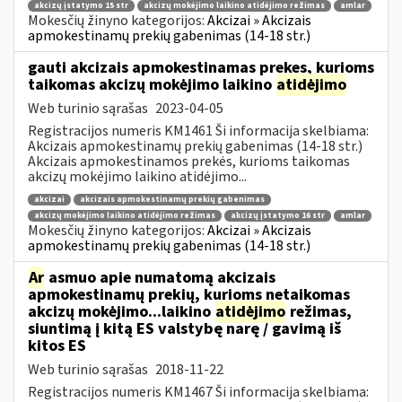
akcizų įstatymo 15 str
akcizų mokėjimo laikino atidėjimo režimas
amlar
Mokesčių žinyno kategorijos:
Akcizai » Akcizais
apmokestinamų prekių gabenimas (14-18 str.)
gauti akcizais apmokestinamas prekes, kurioms
taikomas akcizų mokėjimo laikino
atidėjimo
Web turinio sąrašas
2023-04-05
Registracijos numeris KM1461 Ši informacija skelbiama:
Akcizais apmokestinamų prekių gabenimas (14-18 str.)
Akcizais apmokestinamos prekės, kurioms taikomas
akcizų mokėjimo laikino atidėjimo...
akcizai
akcizais apmokestinamų prekių gabenimas
akcizų mokėjimo laikino atidėjimo režimas
akcizų įstatymo 16 str
amlar
Mokesčių žinyno kategorijos:
Akcizai » Akcizais
apmokestinamų prekių gabenimas (14-18 str.)
Ar
asmuo apie numatomą akcizais
apmokestinamų prekių, kurioms netaikomas
akcizų mokėjimo...laikino
atidėjimo
režimas,
siuntimą į kitą ES valstybę narę / gavimą iš
kitos ES
Web turinio sąrašas
2018-11-22
Registracijos numeris KM1467 Ši informacija skelbiama: