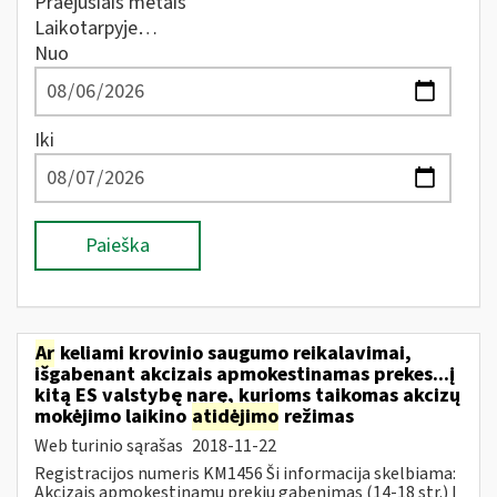
Praėjusiais metais
Laikotarpyje…
Nuo
Iki
Paieška
Ar
keliami krovinio saugumo reikalavimai,
išgabenant akcizais apmokestinamas prekes...į
kitą ES valstybę narę, kurioms taikomas akcizų
mokėjimo laikino
atidėjimo
režimas
Web turinio sąrašas
2018-11-22
Registracijos numeris KM1456 Ši informacija skelbiama:
Akcizais apmokestinamų prekių gabenimas (14-18 str.) Į