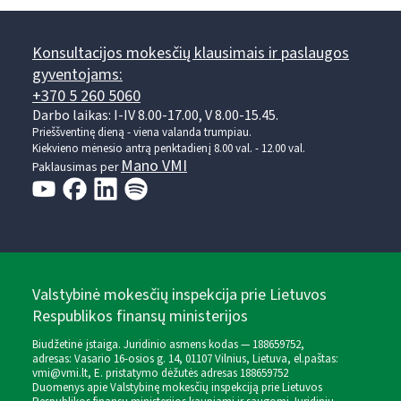
Konsultacijos mokesčių klausimais ir paslaugos
gyventojams:
+370 5 260 5060
Darbo laikas: I-IV 8.00-17.00, V 8.00-15.45.
Prieššventinę dieną - viena valanda trumpiau.
Kiekvieno mėnesio antrą penktadienį 8.00 val. - 12.00 val.
Mano VMI
Paklausimas per
Valstybinė mokesčių inspekcija prie Lietuvos
Respublikos finansų ministerijos
Biudžetinė įstaiga. Juridinio asmens kodas — 188659752,
adresas: Vasario 16-osios g. 14, 01107 Vilnius, Lietuva, el.paštas:
vmi@vmi.lt
, E. pristatymo dėžutės adresas 188659752
Duomenys apie Valstybinę mokesčių inspekciją prie Lietuvos