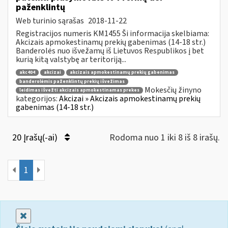
paženklintų
Web turinio sąrašas
2018-11-22
Registracijos numeris KM1455 Ši informacija skelbiama:
Akcizais apmokestinamų prekių gabenimas (14-18 str.)
Banderolės nuo išvežamų iš Lietuvos Respublikos į bet
kurią kitą valstybę ar teritoriją...
akc404
akcizai
akcizais apmokestinamų prekių gabenimas
banderolėmis paženklintų prekių išvežimas
Mokesčių žinyno
leidimas išvežti akcizais apmokestinamas prekes
kategorijos:
Akcizai » Akcizais apmokestinamų prekių
gabenimas (14-18 str.)
20 Įrašų(-ai)
Rodoma nuo 1 iki 8 iš 8 irašų.
1
Uždaryti