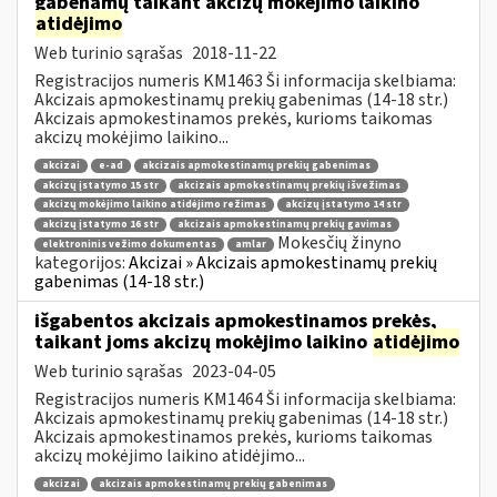
gabenamų taikant akcizų mokėjimo laikino
atidėjimo
Web turinio sąrašas
2018-11-22
Registracijos numeris KM1463 Ši informacija skelbiama:
Akcizais apmokestinamų prekių gabenimas (14-18 str.)
Akcizais apmokestinamos prekės, kurioms taikomas
akcizų mokėjimo laikino...
akcizai
e-ad
akcizais apmokestinamų prekių gabenimas
akcizų įstatymo 15 str
akcizais apmokestinamų prekių išvežimas
akcizų mokėjimo laikino atidėjimo režimas
akcizų įstatymo 14 str
akcizų įstatymo 16 str
akcizais apmokestinamų prekių gavimas
Mokesčių žinyno
elektroninis vežimo dokumentas
amlar
kategorijos:
Akcizai » Akcizais apmokestinamų prekių
gabenimas (14-18 str.)
išgabentos akcizais apmokestinamos prekės,
taikant joms akcizų mokėjimo laikino
atidėjimo
Web turinio sąrašas
2023-04-05
Registracijos numeris KM1464 Ši informacija skelbiama:
Akcizais apmokestinamų prekių gabenimas (14-18 str.)
Akcizais apmokestinamos prekės, kurioms taikomas
akcizų mokėjimo laikino atidėjimo...
akcizai
akcizais apmokestinamų prekių gabenimas