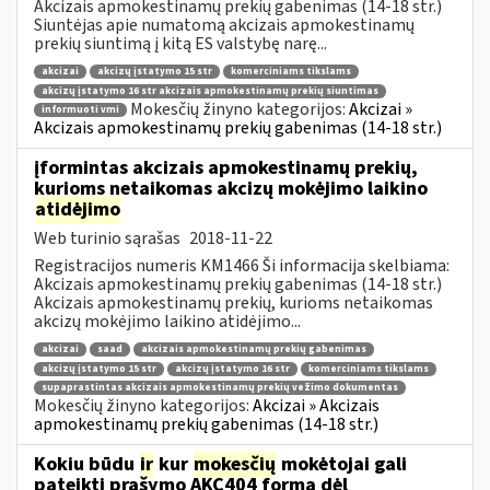
Akcizais apmokestinamų prekių gabenimas (14-18 str.)
Siuntėjas apie numatomą akcizais apmokestinamų
prekių siuntimą į kitą ES valstybę narę...
akcizai
akcizų įstatymo 15 str
komerciniams tikslams
akcizų įstatymo 16 str akcizais apmokestinamų prekių siuntimas
Mokesčių žinyno kategorijos:
Akcizai »
informuoti vmi
Akcizais apmokestinamų prekių gabenimas (14-18 str.)
įformintas akcizais apmokestinamų prekių,
kurioms netaikomas akcizų mokėjimo laikino
atidėjimo
Web turinio sąrašas
2018-11-22
Registracijos numeris KM1466 Ši informacija skelbiama:
Akcizais apmokestinamų prekių gabenimas (14-18 str.)
Akcizais apmokestinamų prekių, kurioms netaikomas
akcizų mokėjimo laikino atidėjimo...
akcizai
saad
akcizais apmokestinamų prekių gabenimas
akcizų įstatymo 15 str
akcizų įstatymo 16 str
komerciniams tikslams
supaprastintas akcizais apmokestinamų prekių vežimo dokumentas
Mokesčių žinyno kategorijos:
Akcizai » Akcizais
apmokestinamų prekių gabenimas (14-18 str.)
Kokiu būdu
ir
kur
mokesčių
mokėtojai gali
pateikti prašymo AKC404 formą dėl