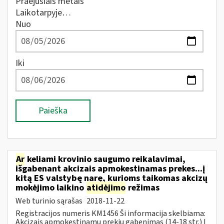
Praėjusiais metais
Laikotarpyje…
Nuo
Iki
Paieška
Ar
keliami krovinio saugumo reikalavimai,
išgabenant akcizais apmokestinamas prekes...į
kitą ES valstybę narę, kurioms taikomas akcizų
mokėjimo laikino
atidėjimo
režimas
Web turinio sąrašas
2018-11-22
Registracijos numeris KM1456 Ši informacija skelbiama:
Akcizais apmokestinamų prekių gabenimas (14-18 str.) Į