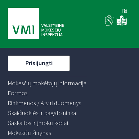
Prisijungti
Mokesčių mokėtojų informacija
Formos
Rinkmenos / Atviri duomenys
Skaičiuoklės ir pagalbininkai
Sąskaitos ir įmokų kodai
Mokesčių žinynas