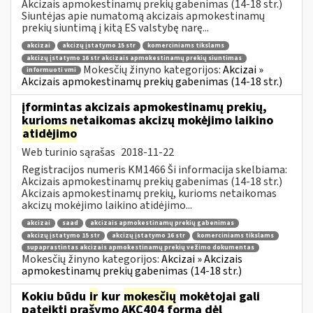
Akcizais apmokestinamų prekių gabenimas (14-18 str.)
Siuntėjas apie numatomą akcizais apmokestinamų
prekių siuntimą į kitą ES valstybę narę...
akcizai
akcizų įstatymo 15 str
komerciniams tikslams
akcizų įstatymo 16 str akcizais apmokestinamų prekių siuntimas
Mokesčių žinyno kategorijos:
Akcizai »
informuoti vmi
Akcizais apmokestinamų prekių gabenimas (14-18 str.)
įformintas akcizais apmokestinamų prekių,
kurioms netaikomas akcizų mokėjimo laikino
atidėjimo
Web turinio sąrašas
2018-11-22
Registracijos numeris KM1466 Ši informacija skelbiama:
Akcizais apmokestinamų prekių gabenimas (14-18 str.)
Akcizais apmokestinamų prekių, kurioms netaikomas
akcizų mokėjimo laikino atidėjimo...
akcizai
saad
akcizais apmokestinamų prekių gabenimas
akcizų įstatymo 15 str
akcizų įstatymo 16 str
komerciniams tikslams
supaprastintas akcizais apmokestinamų prekių vežimo dokumentas
Mokesčių žinyno kategorijos:
Akcizai » Akcizais
apmokestinamų prekių gabenimas (14-18 str.)
Kokiu būdu
ir
kur
mokesčių
mokėtojai gali
pateikti prašymo AKC404 formą dėl