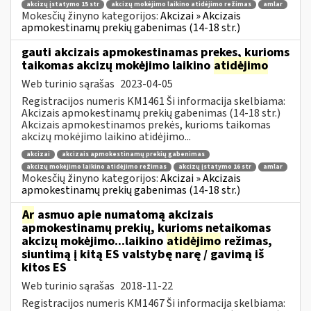
akcizų įstatymo 15 str
akcizų mokėjimo laikino atidėjimo režimas
amlar
Mokesčių žinyno kategorijos:
Akcizai » Akcizais
apmokestinamų prekių gabenimas (14-18 str.)
gauti akcizais apmokestinamas prekes, kurioms
taikomas akcizų mokėjimo laikino
atidėjimo
Web turinio sąrašas
2023-04-05
Registracijos numeris KM1461 Ši informacija skelbiama:
Akcizais apmokestinamų prekių gabenimas (14-18 str.)
Akcizais apmokestinamos prekės, kurioms taikomas
akcizų mokėjimo laikino atidėjimo...
akcizai
akcizais apmokestinamų prekių gabenimas
akcizų mokėjimo laikino atidėjimo režimas
akcizų įstatymo 16 str
amlar
Mokesčių žinyno kategorijos:
Akcizai » Akcizais
apmokestinamų prekių gabenimas (14-18 str.)
Ar
asmuo apie numatomą akcizais
apmokestinamų prekių, kurioms netaikomas
akcizų mokėjimo...laikino
atidėjimo
režimas,
siuntimą į kitą ES valstybę narę / gavimą iš
kitos ES
Web turinio sąrašas
2018-11-22
Registracijos numeris KM1467 Ši informacija skelbiama: