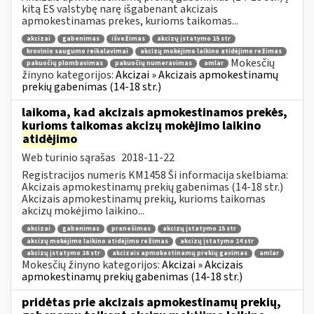
kitą ES valstybę narę išgabenant akcizais
apmokestinamas prekes, kurioms taikomas...
akcizai
gabenimas
išvežimas
akcizų įstatymo 15 str
krovinio saugumo reikalavimai
akcizų mokėjimo laikino atidėjimo režimas
Mokesčių
pakuočių plombavimas
pakuočių numeravimas
amlar
žinyno kategorijos:
Akcizai » Akcizais apmokestinamų
prekių gabenimas (14-18 str.)
laikoma, kad akcizais apmokestinamos prekės,
kurioms taikomas akcizų mokėjimo laikino
atidėjimo
Web turinio sąrašas
2018-11-22
Registracijos numeris KM1458 Ši informacija skelbiama:
Akcizais apmokestinamų prekių gabenimas (14-18 str.)
Akcizais apmokestinamų prekių, kurioms taikomas
akcizų mokėjimo laikino...
akcizai
gabenimas
pranešimas
akcizų įstatymo 15 str
akcizų mokėjimo laikino atidėjimo režimas
akcizų įstatymo 14 str
akcizų įstatymo 16 str
akcizais apmokestinamų prekių gavimas
amlar
Mokesčių žinyno kategorijos:
Akcizai » Akcizais
apmokestinamų prekių gabenimas (14-18 str.)
pridėtas prie akcizais apmokestinamų prekių,