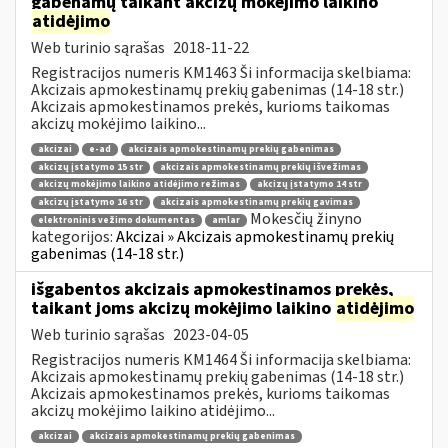
gabenamų taikant akcizų mokėjimo laikino
atidėjimo
Web turinio sąrašas
2018-11-22
Registracijos numeris KM1463 Ši informacija skelbiama:
Akcizais apmokestinamų prekių gabenimas (14-18 str.)
Akcizais apmokestinamos prekės, kurioms taikomas
akcizų mokėjimo laikino...
akcizai
e-ad
akcizais apmokestinamų prekių gabenimas
akcizų įstatymo 15 str
akcizais apmokestinamų prekių išvežimas
akcizų mokėjimo laikino atidėjimo režimas
akcizų įstatymo 14 str
akcizų įstatymo 16 str
akcizais apmokestinamų prekių gavimas
Mokesčių žinyno
elektroninis vežimo dokumentas
amlar
kategorijos:
Akcizai » Akcizais apmokestinamų prekių
gabenimas (14-18 str.)
išgabentos akcizais apmokestinamos prekės,
taikant joms akcizų mokėjimo laikino
atidėjimo
Web turinio sąrašas
2023-04-05
Registracijos numeris KM1464 Ši informacija skelbiama:
Akcizais apmokestinamų prekių gabenimas (14-18 str.)
Akcizais apmokestinamos prekės, kurioms taikomas
akcizų mokėjimo laikino atidėjimo...
akcizai
akcizais apmokestinamų prekių gabenimas