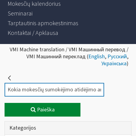
Mokesčių kalendorius
Seminarai
Tarptautinis apmokestinimas
Kontaktai / Apklausa
VMI Machine translation / VMI Машинный перевод /
VMI Машинний переклад (
English
,
Русский
,
Українська
)
Paieška
Kategorijos