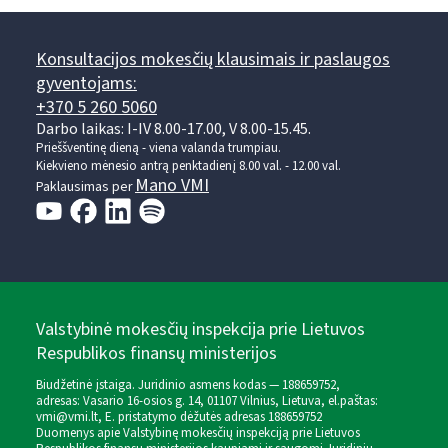
Konsultacijos mokesčių klausimais ir paslaugos
gyventojams:
+370 5 260 5060
Darbo laikas: I-IV 8.00-17.00, V 8.00-15.45.
Prieššventinę dieną - viena valanda trumpiau.
Kiekvieno mėnesio antrą penktadienį 8.00 val. - 12.00 val.
Mano VMI
Paklausimas per
Valstybinė mokesčių inspekcija prie Lietuvos
Respublikos finansų ministerijos
Biudžetinė įstaiga. Juridinio asmens kodas — 188659752,
adresas: Vasario 16-osios g. 14, 01107 Vilnius, Lietuva, el.paštas:
vmi@vmi.lt
, E. pristatymo dėžutės adresas 188659752
Duomenys apie Valstybinę mokesčių inspekciją prie Lietuvos