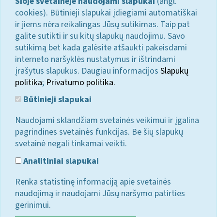
Šioje svetainėje naudojami slapukai
(angl.
cookies). Būtinieji slapukai įdiegiami automatiškai
ir jiems nėra reikalingas Jūsų sutikimas. Taip pat
galite sutikti ir su kitų slapukų naudojimu. Savo
sutikimą bet kada galėsite atšaukti pakeisdami
interneto naršyklės nustatymus ir ištrindami
įrašytus slapukus. Daugiau informacijos
Slapukų
politika
;
Privatumo politika.
Būtinieji slapukai
Naudojami sklandžiam svetainės veikimui ir įgalina
pagrindines svetainės funkcijas. Be šių slapukų
svetainė negali tinkamai veikti.
Analitiniai slapukai
Renka statistinę informaciją apie svetainės
naudojimą ir naudojami Jūsų naršymo patirties
gerinimui.