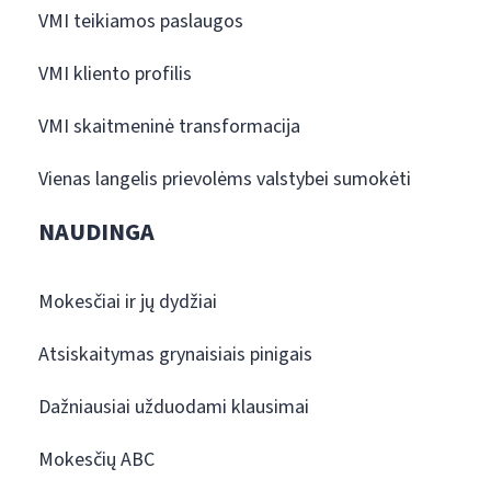
VMI teikiamos paslaugos
VMI kliento profilis
VMI skaitmeninė transformacija
Vienas langelis prievolėms valstybei sumokėti
NAUDINGA
Mokesčiai ir jų dydžiai
Atsiskaitymas grynaisiais pinigais
Dažniausiai užduodami klausimai
Mokesčių ABC