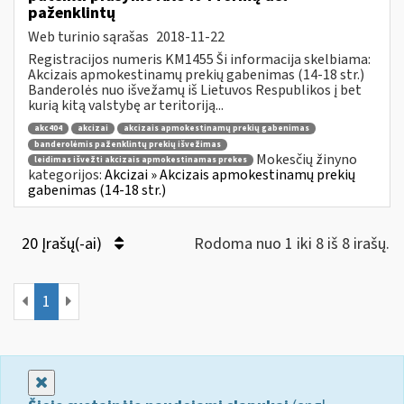
paženklintų
Web turinio sąrašas
2018-11-22
Registracijos numeris KM1455 Ši informacija skelbiama:
Akcizais apmokestinamų prekių gabenimas (14-18 str.)
Banderolės nuo išvežamų iš Lietuvos Respublikos į bet
kurią kitą valstybę ar teritoriją...
akc404
akcizai
akcizais apmokestinamų prekių gabenimas
banderolėmis paženklintų prekių išvežimas
Mokesčių žinyno
leidimas išvežti akcizais apmokestinamas prekes
kategorijos:
Akcizai » Akcizais apmokestinamų prekių
gabenimas (14-18 str.)
20 Įrašų(-ai)
Rodoma nuo 1 iki 8 iš 8 irašų.
1
Uždaryti