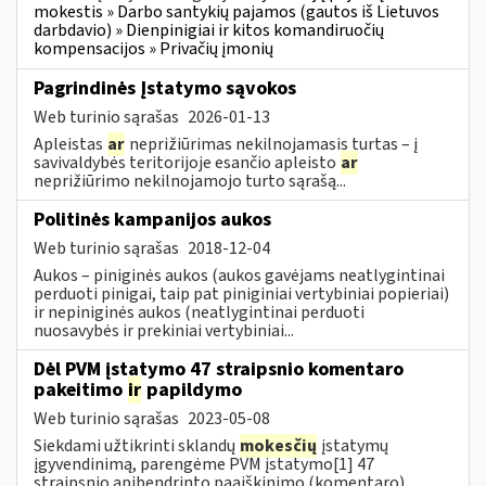
mokestis » Darbo santykių pajamos (gautos iš Lietuvos
darbdavio) » Dienpinigiai ir kitos komandiruočių
kompensacijos » Privačių įmonių
Pagrindinės Įstatymo sąvokos
Web turinio sąrašas
2026-01-13
Apleistas
ar
neprižiūrimas nekilnojamasis turtas – į
savivaldybės teritorijoje esančio apleisto
ar
neprižiūrimo nekilnojamojo turto sąrašą...
Politinės kampanijos aukos
Web turinio sąrašas
2018-12-04
Aukos – piniginės aukos (aukos gavėjams neatlygintinai
perduoti pinigai, taip pat piniginiai vertybiniai popieriai)
ir nepiniginės aukos (neatlygintinai perduoti
nuosavybės ir prekiniai vertybiniai...
Dėl PVM įstatymo 47 straipsnio komentaro
pakeitimo
ir
papildymo
Web turinio sąrašas
2023-05-08
Siekdami užtikrinti sklandų
mokesčių
įstatymų
įgyvendinimą, parengėme PVM įstatymo[1] 47
straipsnio apibendrinto paaiškinimo (komentaro)