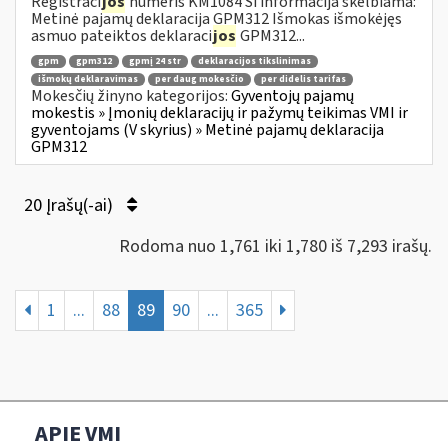
Registraci
jos
numeris KM1084 Ši informacija skelbiama:
Metinė pajamų deklaracija GPM312 Išmokas išmokėjęs
asmuo pateiktos deklaraci
jos
GPM312...
gpm
gpm312
gpmį 24 str
deklaracijos tikslinimas
išmokų deklaravimas
per daug mokesčio
per didelis tarifas
Mokesčių žinyno kategorijos:
Gyventojų pajamų
mokestis » Įmonių deklaracijų ir pažymų teikimas VMI ir
gyventojams (V skyrius) » Metinė pajamų deklaracija
GPM312
20 Įrašų(-ai)
Rodoma nuo 1,761 iki 1,780 iš 7,293 irašų.
1
...
88
89
90
...
365
APIE VMI