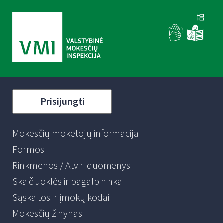
Prisijungti
Mokesčių mokėtojų informacija
Formos
Rinkmenos / Atviri duomenys
Skaičiuoklės ir pagalbininkai
Sąskaitos ir įmokų kodai
Mokesčių žinynas