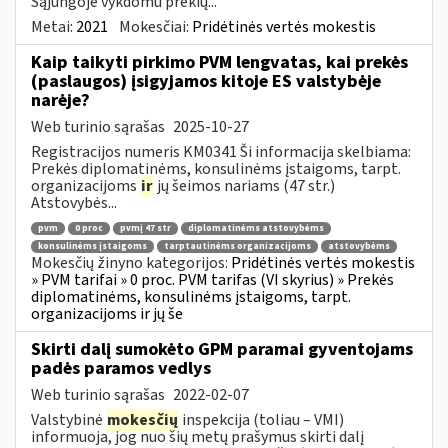
Sąjungoje vykdomu prekių...
Metai:
2021
Mokesčiai:
Pridėtinės vertės mokestis
Kaip taikyti pirkimo PVM lengvatas, kai prekės
(paslaugos) įsigyjamos kitoje ES valstybėje
narėje?
Web turinio sąrašas
2025-10-27
Registracijos numeris KM0341 Ši informacija skelbiama:
Prekės diplomatinėms, konsulinėms įstaigoms, tarpt.
organizacijoms
ir
jų šeimos nariams (47 str.)
Atstovybės...
pvm
0 proc
pvmį 47 str
diplomatinėms atstovybėms
konsulinėms įstaigoms
tarptautinėms organizacijoms
atstovybėms
Mokesčių žinyno kategorijos:
Pridėtinės vertės mokestis
» PVM tarifai » 0 proc. PVM tarifas (VI skyrius) » Prekės
diplomatinėms, konsulinėms įstaigoms, tarpt.
organizacijoms ir jų še
Skirti dalį sumokėto GPM paramai gyventojams
padės paramos vedlys
Web turinio sąrašas
2022-02-07
Valstybinė
mokesčių
inspekcija (toliau – VMI)
informuoja, jog nuo šių metų prašymus skirti dalį