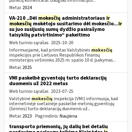
punktų komentarai. Daugiau informacijos...
Metai:
2024
VA-210 „Dėl
mokesčių
administratoriaus
ir
mokesčių
mokėtojo susitarimo dėl mokesčio...
ir
su juo susijusių sumų dydžio pasirašymo
taisyklių patvirtinimo“ pakeitimo
Web turinio sąrašas
2025-10-20
Informuojame, kad priimtas Valstybinės
mokesčių
inspekcijos prie Lietuvos Respublikos finansų
ministerijos viršininko 2025 m. spalio 10 d. įsakymas...
Metai:
2025
VMI paskelbė gyventojų turto deklaracijų
duomenis už 2022 metus
Web turinio sąrašas
2023-07-25
Valstybinė
mokesčių
inspekcija (VMI) informuoja, kad
internetinėje svetainėje paskelbė metinių gyventojų
(šeimos) turto deklaracijų duomenis už...
Metai:
2023
Pagrindinis:
Naujiena
transporto priemonių, jų dalių bei detalių