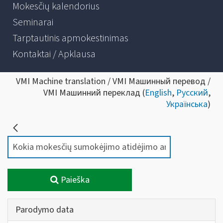
Mokesčių kalendorius
Seminarai
Tarptautinis apmokestinimas
Kontaktai / Apklausa
VMI Machine translation / VMI Машинный перевод /
VMI Машинний переклад (
English
,
Русский
,
Українська
)
Paieška
Parodymo data