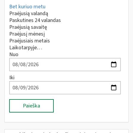
Bet kuriuo metu
Praėjusią valandą
Paskutines 24 valandas
Praėjusią savaitę
Praėjusį mėnesį
Praėjusiais metais
Laikotarpyje…
Nuo
Iki
Paieška