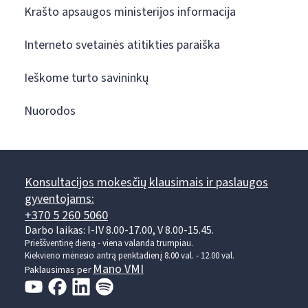
Krašto apsaugos ministerijos informacija
Interneto svetainės atitikties paraiška
Ieškome turto savininkų
Nuorodos
Konsultacijos mokesčių klausimais ir paslaugos
gyventojams:
+370 5 260 5060
Darbo laikas: I-IV 8.00-17.00, V 8.00-15.45.
Prieššventinę dieną - viena valanda trumpiau.
Kiekvieno mėnesio antrą penktadienį 8.00 val. - 12.00 val.
Mano VMI
Paklausimas per