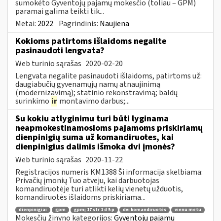
sumokėto Gyventojų pajamų mokesčio (toliau – GPM)
paramai galima teikti tik...
Metai:
2022
Pagrindinis:
Naujiena
Kokioms patirtoms išlaidoms negalite
pasinaudoti lengvata?
Web turinio sąrašas
2020-02-20
Lengvata negalite pasinaudoti išlaidoms, patirtoms už:
daugiabučių gyvenamųjų namų atnaujinimą
(modernizavimą); statinio rekonstravimą; baldų
surinkimo
ir
montavimo darbus;...
Su kokiu atlyginimu turi būti lyginama
neapmokestinamosioms pajamoms priskiriamų
dienpinigių suma už komandiruotes, kai
dienpinigius dalimis išmoka dvi įmonės?
Web turinio sąrašas
2020-11-22
Registracijos numeris KM1388 Ši informacija skelbiama:
Privačių įmonių Tuo atveju, kai darbuotojas
komandiruotėje turi atlikti kelių vienetų užduotis,
komandiruotės išlaidoms priskiriama...
dienpinigiai
gpm
gpmį 17 str 1 d 5 p
dvi komandiruotės
vienu metu
Mokesčių žinyno kategorijos:
Gyventojų pajamų