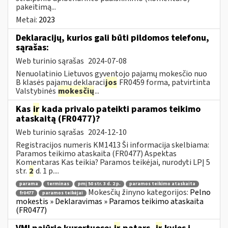
pakeitimą...
Metai:
2023
Deklaracijų, kurios gali būti pildomos telefonu,
sąrašas:
Web turinio sąrašas
2024-07-08
Nenuolatinio Lietuvos gyventojo pajamų mokesčio nuo
B klasės pajamų deklaraci
jos
FR0459 forma, patvirtinta
Valstybinės
mokesčių
...
Kas
ir
kada privalo pateikti paramos teikimo
ataskaitą (FR0477)?
Web turinio sąrašas
2024-12-10
Registracijos numeris KM1413 Ši informacija skelbiama:
Paramos teikimo ataskaita (FR0477) Aspektas
Komentaras Kas teikia? Paramos teikėjai, nurodyti LPĮ 5
str.
2
d. 1 p....
parama
terminas
pmį 50 str. 3 d. 2 p.
paramos teikimo ataskaita
Mokesčių žinyno kategorijos:
Pelno
fr0477
paramos teikėjai
mokestis » Deklaravimas » Paramos teikimo ataskaita
(FR0477)