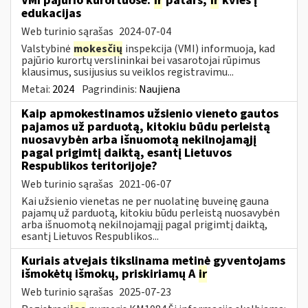
VMI pajūrio kurortuose:
ir
patars,
ir
kvies į
edukacijas
Web turinio sąrašas
2024-07-04
Valstybinė
mokesčių
inspekcija (VMI) informuoja, kad
pajūrio kurortų verslininkai bei vasarotojai rūpimus
klausimus, susijusius su veiklos registravimu...
Metai:
2024
Pagrindinis:
Naujiena
Kaip apmokestinamos užsienio vieneto gautos
pajamos už parduotą, kitokiu būdu perleistą
nuosavybėn arba išnuomotą nekilnojamąjį
pagal prigimtį daiktą, esantį Lietuvos
Respublikos teritorijoje?
Web turinio sąrašas
2021-06-07
Kai užsienio vienetas ne per nuolatinę buveinę gauna
pajamų už parduotą, kitokiu būdu perleistą nuosavybėn
arba išnuomotą nekilnojamąjį pagal prigimtį daiktą,
esantį Lietuvos Respublikos...
Kuriais atvejais tikslinama metinė gyventojams
išmokėtų išmokų, priskiriamų A
ir
Web turinio sąrašas
2025-07-23