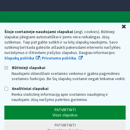
Valstybinė mokesčių inspekcija prie Lietuvos
U
Respublikos finansų ministerijos
Šioje svetainėje naudojami slapukai
(angl. cookies). Būtinieji
slapukai įdiegiami automatiškai ir jiems nėra reikalingas Jūsų
Biudžetinė įstaiga. Juridinio asmens kodas — 188659752,
sutikimas. Taip pat galite sutikti ir su kitų slapukų naudojimu. Savo
adresas: Vasario 16-osios g. 14, 01107 Vilnius, Lietuva, el.paštas:
sutikimą bet kada galėsite atšaukti pakeisdami interneto naršyklės
vmi@vmi.lt
, E. pristatymo dėžutės adresas 188659752
nustatymus ir ištrindami įrašytus slapukus. Daugiau informacijos
Duomenys apie Valstybinę mokesčių inspekciją prie Lietuvos
Slapukų politika
;
Privatumo politika.
Respublikos finansų ministerijos kaupiami ir saugomi Juridinių
asmenų registre
Būtinieji slapukai
Naudojami sklandžiam svetainės veikimui ir įgalina pagrindines
svetainės funkcijas. Be šių slapukų svetainė negali tinkamai veikti.
Analitiniai slapukai
Renka statistinę informaciją apie svetainės naudojimą ir
naudojami Jūsų naršymo patirties gerinimui.
PATVIRTINTI
Visus slapukus
PATVIRTINTI