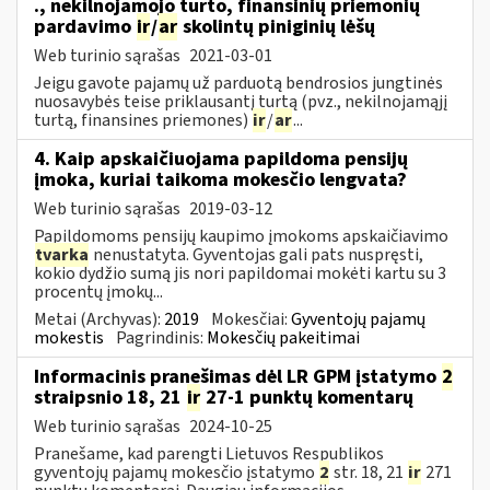
., nekilnojamojo turto, finansinių priemonių
pardavimo
ir
/
ar
skolintų piniginių lėšų
Web turinio sąrašas
2021-03-01
Jeigu gavote pajamų už parduotą bendrosios jungtinės
nuosavybės teise priklausantį turtą (pvz., nekilnojamąjį
turtą, finansines priemones)
ir
/
ar
...
4. Kaip apskaičiuojama papildoma pensijų
įmoka, kuriai taikoma mokesčio lengvata?
Web turinio sąrašas
2019-03-12
Papildomoms pensijų kaupimo įmokoms apskaičiavimo
tvarka
nenustatyta. Gyventojas gali pats nuspręsti,
kokio dydžio sumą jis nori papildomai mokėti kartu su 3
procentų įmokų...
Metai (Archyvas):
2019
Mokesčiai:
Gyventojų pajamų
mokestis
Pagrindinis:
Mokesčių pakeitimai
Informacinis pranešimas dėl LR GPM įstatymo
2
straipsnio 18, 21
ir
27-1 punktų komentarų
Web turinio sąrašas
2024-10-25
Pranešame, kad parengti Lietuvos Respublikos
gyventojų pajamų mokesčio įstatymo
2
str. 18, 21
ir
271