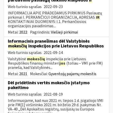
pardavimo paslaugų teikimo Klaipėdos
ir
Web turinio sąrašas
2022-09-23
INFORMACIJA APIE PRADEDAMUS PIRKIMUS Paslaugų
pirkimai I. PERKANČIOJI ORGANIZACIJA, ADRESAS
IR
KONTAKTINIAI DUOMENYS: I.1. Perkančiosios
organizacijos pavadinimas...
Metai:
2022
Pagrindinis:
Viešieji pirkimai
Informacinis pranešimas dėl Valstybinės
mokesčių
inspekcijos prie Lietuvos Respublikos
Web turinio sąrašas
2021-09-14
Valstybinė
mokesčių
inspekcija prie Lietuvos
Respublikos finansų ministeri
jos
(toliau – VMI prie FM)
praneša, kad Valstybinės...
Metai:
2021
Mokesčiai:
Gyventojų pajamų mokestis
Dėl pridėtinės vertės mokesčio įstatymo
pakeitimo
Web turinio sąrašas
2021-08-19
Informuojame, kad nuo 2021 m. liepos 1 d. įsigaliojo VMI
prie FM[1] viršininko 2021 m. birželio 29 d. įsakymas Nr.
VA-40 „Dėl Apskaitos registrų, susijusių su Europos