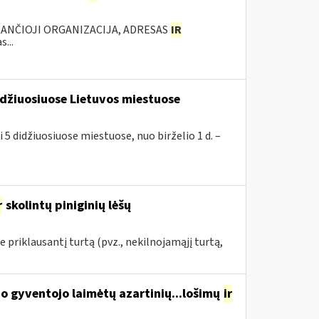
KANČIOJI ORGANIZACIJA, ADRESAS
IR
...
idžiuosiuose Lietuvos miestuose
 5 didžiuosiuose miestuose, nuo birželio 1 d. –
r
skolintų piniginių lėšų
priklausantį turtą (pvz., nekilnojamąjį turtą,
o gyventojo laimėtų azartinių...lošimų
ir