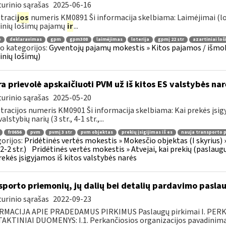
urinio sąrašas
2025-06-16
traci
jos
numeris KM0891 Ši informacija skelbiama: Laimėjimai (lo
inių lošimų pajamų
ir
...
ė
deklaravimas
gpm
gpm308
laimėjimas
loterija
gpmį 22 str
azartiniai loš
o kategorijos:
Gyventojų pajamų mokestis » Kitos pajamos / išmoko
inių lošimų)
a prievolė apskaičiuoti PVM už iš kitos ES valstybės na
urinio sąrašas
2025-05-20
tracijos numeris KM0901 Ši informacija skelbiama: Kai prekės įsigy
valstybių narių (3 str., 4-1 str.,...
fr0656
pvm
pvmį 3 str
pvm objektas
prekių įsigijimas iš es
nauja transporto 
orijos:
Pridėtinės vertės mokestis » Mokesčio objektas (I skyrius) » P
12-2 str.)
Pridėtinės vertės mokestis » Atvejai, kai prekių (paslaug
rekės įsigyjamos iš kitos valstybės narės
sporto priemonių, jų dalių bei detalių pardavimo pasla
urinio sąrašas
2022-09-23
RMACIJA APIE PRADEDAMUS PIRKIMUS Paslaugų pirkimai I. PER
KTINIAI DUOMENYS: I.1. Perkančiosios organizacijos pavadinimas