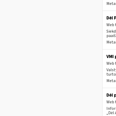
Metai
Dėl 
Web t
Siekd
paaiš
Metai
VMI 
Web t
Valst
turto
Metai
Dėl 
Web t
Infor
„Dėl 