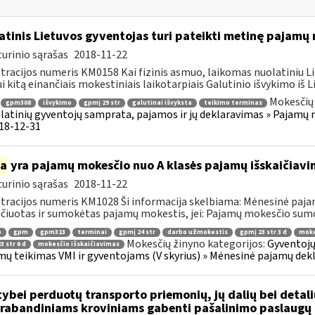
atinis Lietuvos gyventojas turi pateikti metinę pajamų
urinio sąrašas
2018-11-22
tracijos numeris KM0158 Kai fizinis asmuo, laikomas nuolatiniu Li
i kitą einančiais mokestiniais laikotarpiais Galutinio išvykimo iš Li
Mokesčių 
gpm308
išvykimo
gpmį 29 str
galutinai išvyksta
teikimo terminas
latinių gyventojų samprata, pajamos ir jų deklaravimas » Pajam
018-12-31
ia
yra pajamų mokesčio nuo A klasės pajamų išskaičiav
urinio sąrašas
2018-11-22
tracijos numeris KM1028 Ši informacija skelbiama: Mėnesinė paja
ičiuotas ir sumokėtas pajamų mokestis, jei: Pajamų mokesčio sumo
ė
gpm
gpm313
terminai
gpmį 24 str
darbo užmokestis
gpmį 23 str 3 d
moke
Mokesčių žinyno kategorijos:
Gyventojų
3 str 6 d
mokesčio išskaičiavimas
ų teikimas VMI ir gyventojams (V skyrius) » Mėnesinė pajamų dek
tybei perduotų transporto priemonių, jų dalių bei deta
rabandiniams kroviniams gabenti pašalinimo paslaugų 