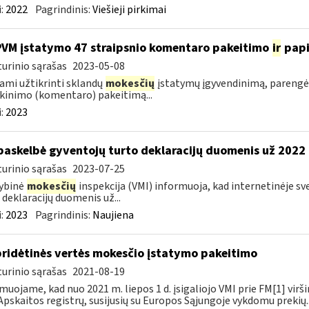
:
2022
Pagrindinis:
Viešieji pirkimai
PVM įstatymo 47 straipsnio komentaro pakeitimo
ir
pap
urinio sąrašas
2023-05-08
ami užtikrinti sklandų
mokesčių
įstatymų įgyvendinimą, parengė
kinimo (komentaro) pakeitimą...
:
2023
paskelbė gyventojų turto deklaracijų duomenis už 2022
urinio sąrašas
2023-07-25
ybinė
mokesčių
inspekcija (VMI) informuoja, kad internetinėje s
 deklaracijų duomenis už...
:
2023
Pagrindinis:
Naujiena
pridėtinės vertės mokesčio įstatymo pakeitimo
urinio sąrašas
2021-08-19
muojame, kad nuo 2021 m. liepos 1 d. įsigaliojo VMI prie FM[1] virši
Apskaitos registrų, susijusių su Europos Sąjungoje vykdomu prekių..