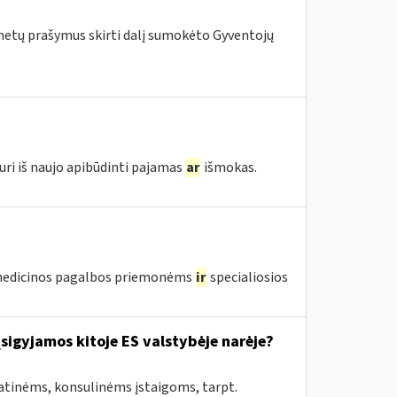
 metų prašymus skirti dalį sumokėto Gyventojų
uri iš naujo apibūdinti pajamas
ar
išmokas.
edicinos pagalbos priemonėms
ir
specialiosios
įsigyjamos kitoje ES valstybėje narėje?
atinėms, konsulinėms įstaigoms, tarpt.