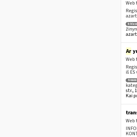
Web t
Regis
azart
b klas
žinyn
azart
Ar
yr
Web t
Regis
iš ES 
fr0608
kateg
str., 
Kai p
tran
Web t
INFO
KONTA