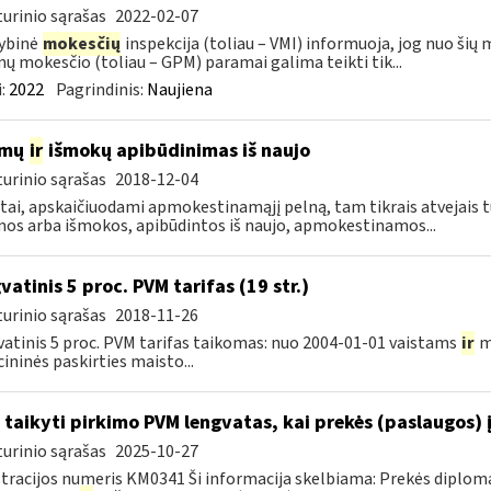
urinio sąrašas
2022-02-07
ybinė
mokesčių
inspekcija (toliau – VMI) informuoja, jog nuo šių
ų mokesčio (toliau – GPM) paramai galima teikti tik...
:
2022
Pagrindinis:
Naujiena
amų
ir
išmokų apibūdinimas iš naujo
urinio sąrašas
2018-12-04
tai, apskaičiuodami apmokestinamąjį pelną, tam tikrais atvejais t
os arba išmokos, apibūdintos iš naujo, apmokestinamos...
vatinis 5 proc. PVM tarifas (19 str.)
urinio sąrašas
2018-11-26
atinis 5 proc. PVM tarifas taikomas: nuo 2004-01-01 vaistams
ir
m
ininės paskirties maisto...
 taikyti pirkimo PVM lengvatas, kai prekės (paslaugos) 
urinio sąrašas
2025-10-27
tracijos numeris KM0341 Ši informacija skelbiama: Prekės diplom