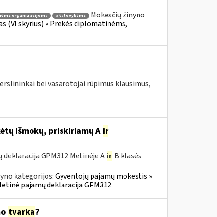
Mokesčių žinyno
nėms organizacijoms
atstovybėms
fas (VI skyrius) » Prekės diplomatinėms,
erslininkai bei vasarotojai rūpimus klausimus,
ėtų išmokų, priskiriamų A
ir
ų deklaracija GPM312 Metinėje A
ir
B klasės
yno kategorijos:
Gyventojų pajamų mokestis »
» Metinė pajamų deklaracija GPM312
mo
tvarka
?