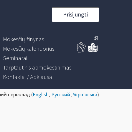
Prisijungti
Mokesčių žinynas
Mokesčių kalendorius
Seminarai
Tarptautinis apmokestinimas
Kontaktai / Apklausa
ний переклад (
English
,
Русский
,
Українська
)