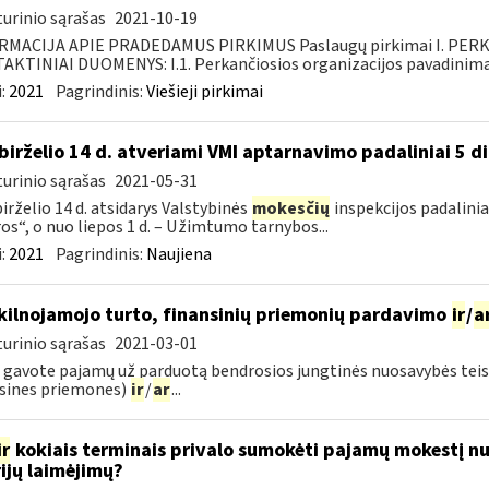
urinio sąrašas
2021-10-19
RMACIJA APIE PRADEDAMUS PIRKIMUS Paslaugų pirkimai I. PER
KTINIAI DUOMENYS: I.1. Perkančiosios organizacijos pavadinimas
:
2021
Pagrindinis:
Viešieji pirkimai
birželio 14 d. atveriami VMI aptarnavimo padaliniai 5 d
urinio sąrašas
2021-05-31
irželio 14 d. atsidarys Valstybinės
mokesčių
inspekcijos padaliniai
os“, o nuo liepos 1 d. – Užimtumo tarnybos...
:
2021
Pagrindinis:
Naujiena
ekilnojamojo turto, finansinių priemonių pardavimo
ir
/
a
urinio sąrašas
2021-03-01
 gavote pajamų už parduotą bendrosios jungtinės nuosavybės teise 
sines priemones)
ir
/
ar
...
ir
kokiais terminais privalo sumokėti pajamų mokestį nu
rijų laimėjimų?