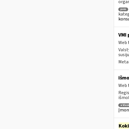
orga
pvm
kateg
konsu
VMI 
Web t
Valst
susij
Metai
išmo
Web t
Regis
išmok
a klas
Įmoni
Kok