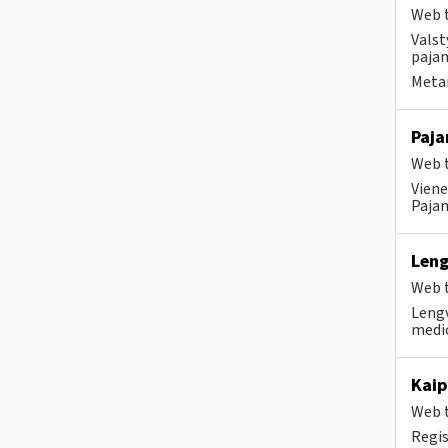
Web t
Valst
pajam
Metai
Paj
Web t
Viene
Pajam
Leng
Web t
Lengv
medic
Kaip
Web t
Regis