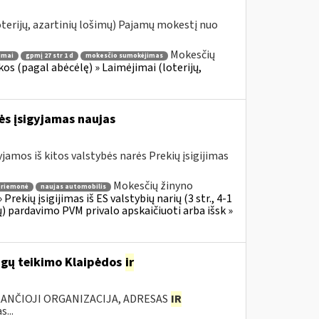
terijų, azartinių lošimų) Pajamų mokestį nuo
Mokesčių
imai
gpmį 27 str 1 d
mokesčio sumokėjimas
s (pagal abėcėlę) » Laimėjimai (loterijų,
rės įsigyjamas naujas
jamos iš kitos valstybės narės Prekių įsigijimas
Mokesčių žinyno
priemonė
naujas automobilis
rekių įsigijimas iš ES valstybių narių (3 str., 4-1
ų) pardavimo PVM privalo apskaičiuoti arba išsk »
ugų teikimo Klaipėdos
ir
KANČIOJI ORGANIZACIJA, ADRESAS
IR
...