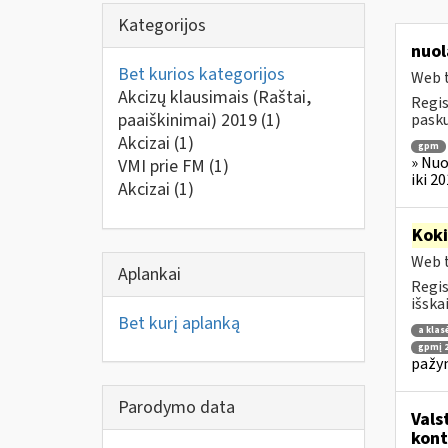
Kategorijos
nuol
Bet kurios kategorijos
Web t
Akcizų klausimais (Raštai,
Regis
paaiškinimai) 2019
(1)
pasku
Akcizai
(1)
gpm
» Nuo
VMI prie FM
(1)
iki 2
Akcizai
(1)
Kok
Web t
Aplankai
Regis
išska
Bet kurį aplanką
a klas
gpmį 2
pažym
Parodymo data
Vals
kont