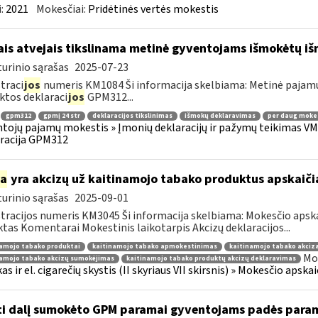
:
2021
Mokesčiai:
Pridėtinės vertės mokestis
ais atvejais tikslinama metinė gyventojams išmokėtų i
urinio sąrašas
2025-07-23
traci
jos
numeris KM1084 Ši informacija skelbiama: Metinė pajam
ktos deklaraci
jos
GPM312...
gpm312
gpmį 24 str
deklaracijos tikslinimas
išmokų deklaravimas
per daug moke
tojų pajamų mokestis » Įmonių deklaracijų ir pažymų teikimas VMI
racija GPM312
ia
yra akcizų už kaitinamojo tabako produktus apskaič
urinio sąrašas
2025-09-01
tracijos numeris KM3045 Ši informacija skelbiama: Mokesčio apsk
tas Komentarai Mokestinis laikotarpis Akcizų deklaracijos...
namojo tabako produktai
kaitinamojo tabako apmokestinimas
kaitinamojo tabako akciza
Mok
namojo tabako akcizų sumokėjimas
kaitinamojo tabako produktų akcizų deklaravimas
as ir el. cigarečių skystis (II skyriaus VII skirsnis) » Mokesčio aps
ti dalį sumokėto GPM paramai gyventojams padės para