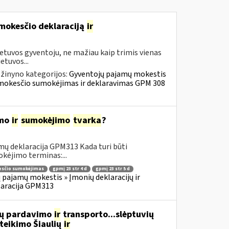
 mokesčio deklaraciją
ir
etuvos gyventoju, ne mažiau kaip trimis vienas
etuvos...
žinyno kategorijos:
Gyventojų pajamų mokestis
ų mokesčio sumokėjimas ir deklaravimas GPM 308
imo
ir
sumokėjimo
tvarka
?
mų deklaracija GPM313 Kada turi būti
kėjimo terminas:...
sčio sumokėjimas
gpmį 23 str 4 d
gpmį 23 str 5 d
 pajamų mokestis » Įmonių deklaracijų ir
laracija GPM313
lių pardavimo
ir
transporto...slėptuvių
teikimo Šiaulių
ir