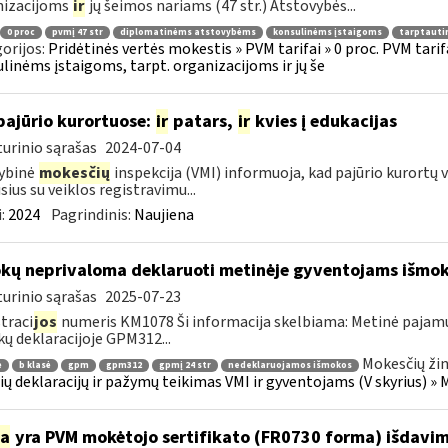
nizacijoms
ir
jų šeimos nariams (47 str.) Atstovybės...
0 proc
pvmį 47 str
diplomatinėms atstovybėms
konsulinėms įstaigoms
tarptauti
orijos:
Pridėtinės vertės mokestis » PVM tarifai » 0 proc. PVM tari
linėms įstaigoms, tarpt. organizacijoms ir jų še
pajūrio kurortuose:
ir
patars,
ir
kvies į edukacijas
urinio sąrašas
2024-07-04
ybinė
mokesčių
inspekcija (VMI) informuoja, kad pajūrio kurortų v
usius su veiklos registravimu...
:
2024
Pagrindinis:
Naujiena
kų neprivaloma deklaruoti metinėje gyventojams išmok
urinio sąrašas
2025-07-23
traci
jos
numeris KM1078 Ši informacija skelbiama: Metinė pajam
ų deklaracijoje GPM312...
Mokesčių žin
ė
b klasė
gpm
gpm312
gpmį 24 str
nedeklaruojamos išmokos
ų deklaracijų ir pažymų teikimas VMI ir gyventojams (V skyrius) 
ia
yra PVM mokėtojo sertifikato (FR0730 forma) išdavi