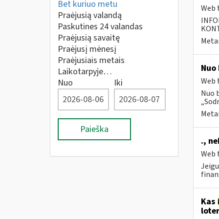
Bet kuriuo metu
Web t
Praėjusią valandą
INFO
Paskutines 24 valandas
KONTA
Praėjusią savaitę
Metai
Praėjusį mėnesį
Praėjusiais metais
Nuo 
Laikotarpyje…
Web t
Nuo
Iki
Nuo b
„Sodr
Metai
Paieška
., n
Web t
Jeigu
finan
Kas
lote