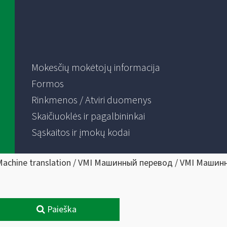
Mokesčių mokėtojų informacija
Formos
Rinkmenos / Atviri duomenys
Skaičiuoklės ir pagalbininkai
Sąskaitos ir įmokų kodai
Machine translation / VMI Машинный перевод / VMI Машин
Paieška