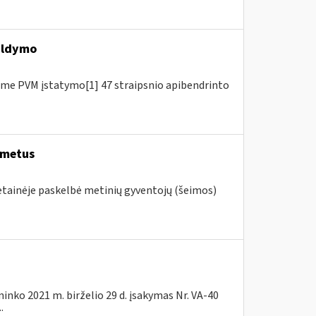
ildymo
me PVM įstatymo[1] 47 straipsnio apibendrinto
 metus
vetainėje paskelbė metinių gyventojų (šeimos)
ninko 2021 m. birželio 29 d. įsakymas Nr. VA-40
.