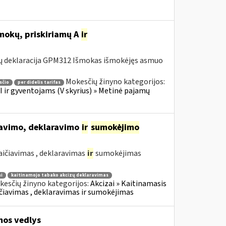
šmokų, priskiriamų A
ir
ų deklaracija GPM312 Išmokas išmokėjęs asmuo
Mokesčių žinyno kategorijos:
sčio
per didelis tarifas
 ir gyventojams (V skyrius) » Metinė pajamų
iavimo, deklaravimo
ir
sumokėjimo
aičiavimas , deklaravimas
ir
sumokėjimas
i
kaitinamojo tabako akcizų deklaravimas
esčių žinyno kategorijos:
Akcizai » Kaitinamasis
kaičiavimas , deklaravimas ir sumokėjimas
mos vedlys