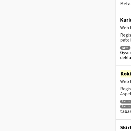
Metai
Kuri
Web t
Regis
patei
gpm
Gyven
dekla
Kok
Web t
Regis
Aspek
kaiti
kaiti
tabak
Skir