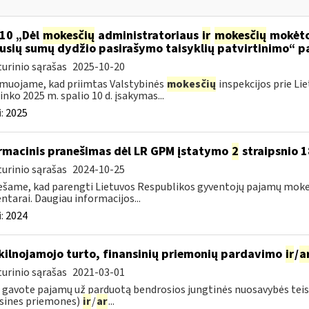
10 „Dėl
mokesčių
administratoriaus
ir
mokesčių
mokėtoj
jusių sumų dydžio pasirašymo taisyklių patvirtinimo“ p
urinio sąrašas
2025-10-20
muojame, kad priimtas Valstybinės
mokesčių
inspekcijos prie Li
ninko 2025 m. spalio 10 d. įsakymas...
:
2025
rmacinis pranešimas dėl LR GPM įstatymo
2
straipsnio 1
urinio sąrašas
2024-10-25
šame, kad parengti Lietuvos Respublikos gyventojų pajamų mok
tarai. Daugiau informacijos...
:
2024
ekilnojamojo turto, finansinių priemonių pardavimo
ir
/
a
urinio sąrašas
2021-03-01
 gavote pajamų už parduotą bendrosios jungtinės nuosavybės teise 
sines priemones)
ir
/
ar
...