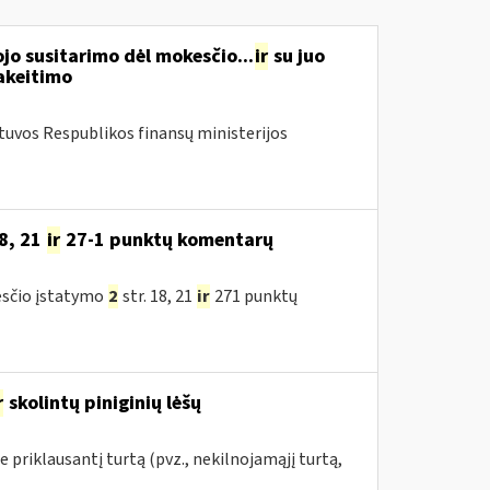
o susitarimo dėl mokesčio...
ir
su juo
akeitimo
etuvos Respublikos finansų ministerijos
8, 21
ir
27-1 punktų komentarų
esčio įstatymo
2
str. 18, 21
ir
271 punktų
r
skolintų piniginių lėšų
priklausantį turtą (pvz., nekilnojamąjį turtą,