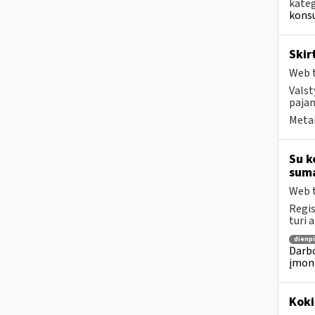
kateg
konsu
Skir
Web t
Valst
pajam
Metai
Su k
suma
Web t
Regis
turi 
dienpi
Darbo
įmon
Koki