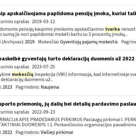
aip apskaičiuojama papildoma pensijų įmoka, kuriai ta
urinio sąrašas
2019-03-12
ldomoms pensijų kaupimo įmokoms apskaičiavimo
tvarka
nenusta
o sumą jis nori papildomai mokėti kartu su 3 procentų įmokų...
 (Archyvas):
2019
Mokesčiai:
Gyventojų pajamų mokestis
Pagrind
paskelbė gyventojų turto deklaracijų duomenis už 2022
urinio sąrašas
2023-07-25
ybinė
mokesčių
inspekcija (VMI) informuoja, kad internetinėje s
 deklaracijų duomenis už...
:
2023
Pagrindinis:
Naujiena
sporto priemonių, jų dalių bei detalių pardavimo pasla
urinio sąrašas
2022-09-23
RMACIJA APIE PRADEDAMUS PIRKIMUS Paslaugų pirkimai I. PER
KTINIAI DUOMENYS: I.1. Perkančiosios organizacijos pavadinimas
:
2022
Pagrindinis:
Viešieji pirkimai