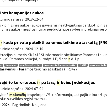
tinės kampanijos aukos
urinio sąrašas
2018-12-04
 – piniginės aukos (aukos gavėjams neatlygintinai perduoti pinigai, 
iginės aukos (neatlygintinai perduoti nuosavybės ir prekiniai vertyb
ir
kada privalo pateikti paramos teikimo ataskaitą (FR
urinio sąrašas
2024-12-10
tracijos numeris KM1413 Ši informacija skelbiama: Paramos teik
eikia? Paramos teikėjai, nurodyti LPĮ 5 str.
2
d. 1 p....
ma
terminas
pmį 50 str. 3 d. 2 p.
paramos teikimo ataskaita
fr0477
paramos teikėj
laravimas » Paramos teikimo ataskaita (FR0477)
pajūrio kurortuose:
ir
patars,
ir
kvies į edukacijas
urinio sąrašas
2024-07-04
ybinė
mokesčių
inspekcija (VMI) informuoja, kad pajūrio kurortų v
usius su veiklos registravimu...
:
2024
Pagrindinis:
Naujiena