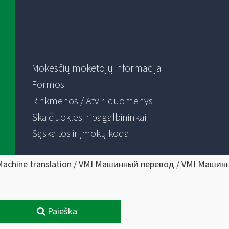
Mokesčių mokėtojų informacija
Formos
Rinkmenos / Atviri duomenys
Skaičiuoklės ir pagalbininkai
Sąskaitos ir įmokų kodai
Machine translation / VMI Машинный перевод / VMI Машин
Paieška