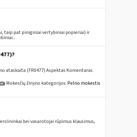
taip pat piniginiai vertybiniai popieriai) ir
iniai...
0477)?
imo ataskaita (FR0477) Aspektas Komentaras
Mokesčių žinyno kategorijos:
Pelno mokestis
ai
erslininkai bei vasarotojai rūpimus klausimus,