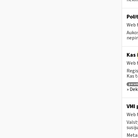
Poli
Web t
Aukos
nepin
Kas
Web t
Regis
Kas t
para
» Dek
VMI 
Web t
Valst
susij
Metai