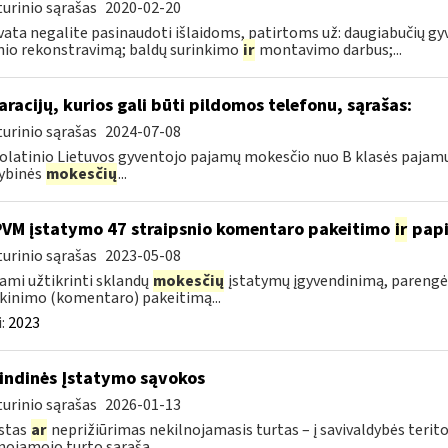
urinio sąrašas
2020-02-20
ata negalite pasinaudoti išlaidoms, patirtoms už: daugiabučių 
nio rekonstravimą; baldų surinkimo
ir
montavimo darbus;...
aracijų, kurios gali būti pildomos telefonu, sąrašas:
urinio sąrašas
2024-07-08
latinio Lietuvos gyventojo pajamų mokesčio nuo B klasės pajamų
ybinės
mokesčių
...
PVM įstatymo 47 straipsnio komentaro pakeitimo
ir
pap
urinio sąrašas
2023-05-08
ami užtikrinti sklandų
mokesčių
įstatymų įgyvendinimą, parengė
kinimo (komentaro) pakeitimą...
:
2023
indinės Įstatymo sąvokos
urinio sąrašas
2026-01-13
stas
ar
neprižiūrimas nekilnojamasis turtas – į savivaldybės terito
nojamojo turto sąrašą...