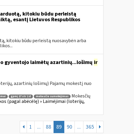
rduotą, kitokiu būdu perleistą
ktą, esantį Lietuvos Respublikos
tą, kitokiu būdu perleistą nuosavybėn arba
ikos...
o gyventojo laimėtų azartinių...lošimų
ir
terijų, azartinių lošimų) Pajamų mokestį nuo
Mokesčių
imai
gpmį 27 str 1 d
mokesčio sumokėjimas
s (pagal abėcėlę) » Laimėjimai (loterijų,
1
...
88
89
90
...
365