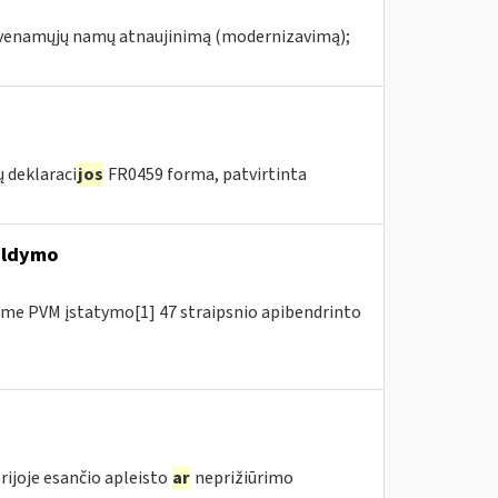
gyvenamųjų namų atnaujinimą (modernizavimą);
 deklaraci
jos
FR0459 forma, patvirtinta
ildymo
me PVM įstatymo[1] 47 straipsnio apibendrinto
rijoje esančio apleisto
ar
neprižiūrimo