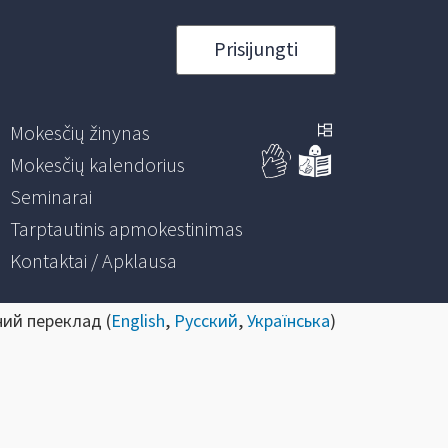
Prisijungti
Mokesčių žinynas
Mokesčių kalendorius
Seminarai
Tarptautinis apmokestinimas
Kontaktai / Apklausa
ний переклад (
English
,
Русский
,
Українська
)