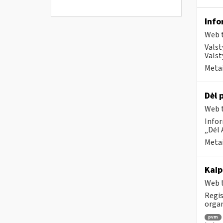
Info
Web t
Valst
Valst
Metai
Dėl 
Web t
Infor
„Dėl 
Metai
Kaip
Web t
Regis
orga
pvm