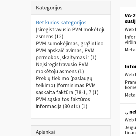
Kategorijos
VA-2
susi
Bet kurios kategorijos
Įsiregistravusio PVM mokėtoju
Web t
asmens
(12)
Infor
virši
PVM sumokėjimas, grąžintino
Metai
PVM apskaičiavimas, PVM
permokos įskaitymas ir
(1)
Neįsiregistravusio PVM
Info
mokėtoju asmens
(1)
Web t
Prekių tiekimo (paslaugų
Prane
teikimo) įforminimas PVM
komen
sąskaita faktūra (78-1, 7
(1)
Metai
PVM sąskaitos faktūros
informacija (80 str.)
(1)
., n
Web t
Jeigu
Aplankai
finan