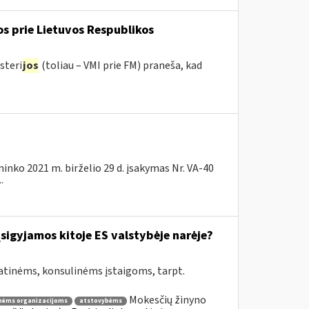
os prie Lietuvos Respublikos
steri
jos
(toliau – VMI prie FM) praneša, kad
ninko 2021 m. birželio 29 d. įsakymas Nr. VA-40
.
įsigyjamos kitoje ES valstybėje narėje?
atinėms, konsulinėms įstaigoms, tarpt.
Mokesčių žinyno
nėms organizacijoms
atstovybėms