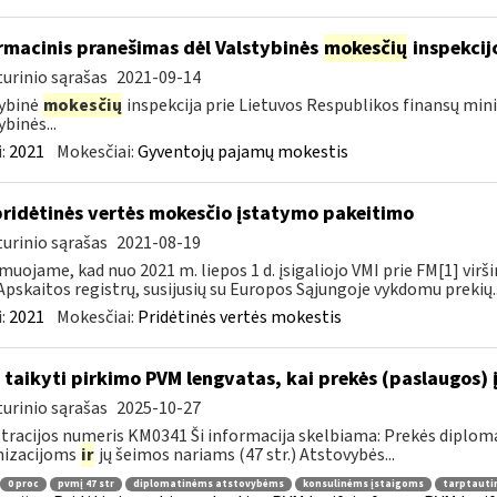
rmacinis pranešimas dėl Valstybinės
mokesčių
inspekcij
urinio sąrašas
2021-09-14
ybinė
mokesčių
inspekcija prie Lietuvos Respublikos finansų mini
ybinės...
:
2021
Mokesčiai:
Gyventojų pajamų mokestis
pridėtinės vertės mokesčio įstatymo pakeitimo
urinio sąrašas
2021-08-19
muojame, kad nuo 2021 m. liepos 1 d. įsigaliojo VMI prie FM[1] virši
Apskaitos registrų, susijusių su Europos Sąjungoje vykdomu prekių..
:
2021
Mokesčiai:
Pridėtinės vertės mokestis
 taikyti pirkimo PVM lengvatas, kai prekės (paslaugos) 
urinio sąrašas
2025-10-27
tracijos numeris KM0341 Ši informacija skelbiama: Prekės diplom
nizacijoms
ir
jų šeimos nariams (47 str.) Atstovybės...
0 proc
pvmį 47 str
diplomatinėms atstovybėms
konsulinėms įstaigoms
tarptauti