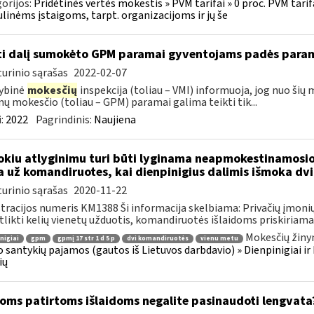
orijos:
Pridėtinės vertės mokestis » PVM tarifai » 0 proc. PVM tari
linėms įstaigoms, tarpt. organizacijoms ir jų še
ti dalį sumokėto GPM paramai gyventojams padės para
urinio sąrašas
2022-02-07
ybinė
mokesčių
inspekcija (toliau – VMI) informuoja, jog nuo šių
ų mokesčio (toliau – GPM) paramai galima teikti tik...
:
2022
Pagrindinis:
Naujiena
okiu atlyginimu turi būti lyginama neapmokestinamosi
 už komandiruotes, kai dienpinigius dalimis išmoka dv
urinio sąrašas
2020-11-22
tracijos numeris KM1388 Ši informacija skelbiama: Privačių įmoni
atlikti kelių vienetų užduotis, komandiruotės išlaidoms priskiriama.
Mokesčių žiny
nigiai
gpm
gpmį 17 str 1 d 5 p
dvi komandiruotės
vienu metu
 santykių pajamos (gautos iš Lietuvos darbdavio) » Dienpinigiai i
ių
oms patirtoms išlaidoms negalite pasinaudoti lengvata