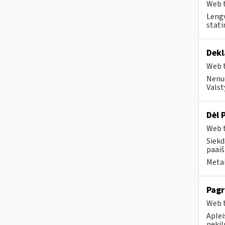
Web t
Lengv
stati
Dekl
Web t
Nenuo
Valst
Dėl 
Web t
Siekd
paaiš
Metai
Pagr
Web t
Aplei
nekil