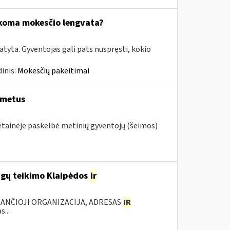
ikoma mokesčio lengvata?
tyta. Gyventojas gali pats nuspręsti, kokio
inis:
Mokesčių pakeitimai
 metus
vetainėje paskelbė metinių gyventojų (šeimos)
ugų teikimo Klaipėdos
ir
KANČIOJI ORGANIZACIJA, ADRESAS
IR
...