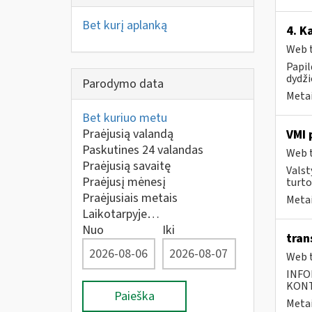
Bet kurį aplanką
4. K
Web t
Papi
dydži
Parodymo data
Metai
Bet kuriuo metu
Praėjusią valandą
VMI 
Paskutines 24 valandas
Web t
Praėjusią savaitę
Valst
Praėjusį mėnesį
turto
Praėjusiais metais
Metai
Laikotarpyje…
Nuo
Iki
tran
Web t
INFO
KONTA
Paieška
Metai