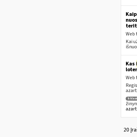
Kaip
nuos
terit
Web t
Kai u
išnuo
Kas
lote
Web t
Regis
azart
b klas
žinyn
azart
20 Įra