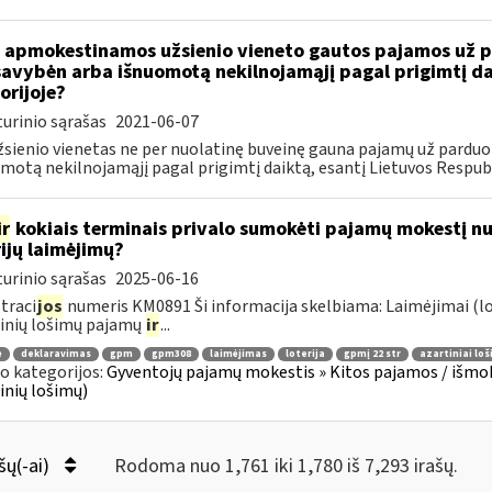
 apmokestinamos užsienio vieneto gautos pajamos už pa
avybėn arba išnuomotą nekilnojamąjį pagal prigimtį dai
orijoje?
urinio sąrašas
2021-06-07
žsienio vienetas ne per nuolatinę buveinę gauna pajamų už parduo
motą nekilnojamąjį pagal prigimtį daiktą, esantį Lietuvos Respubl
ir
kokiais terminais privalo sumokėti pajamų mokestį nu
rijų laimėjimų?
urinio sąrašas
2025-06-16
traci
jos
numeris KM0891 Ši informacija skelbiama: Laimėjimai (lo
inių lošimų pajamų
ir
...
ė
deklaravimas
gpm
gpm308
laimėjimas
loterija
gpmį 22 str
azartiniai loš
o kategorijos:
Gyventojų pajamų mokestis » Kitos pajamos / išmoko
inių lošimų)
šų(-ai)
Rodoma nuo 1,761 iki 1,780 iš 7,293 irašų.