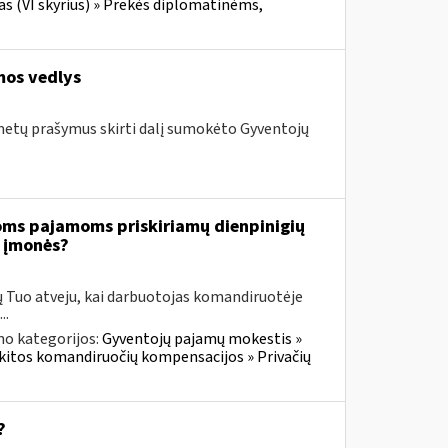
fas (VI skyrius) » Prekės diplomatinėms,
mos vedlys
 metų prašymus skirti dalį sumokėto Gyventojų
oms pajamoms priskiriamų dienpinigių
i įmonės?
ų Tuo atveju, kai darbuotojas komandiruotėje
..
no kategorijos:
Gyventojų pajamų mokestis »
r kitos komandiruočių kompensacijos » Privačių
?