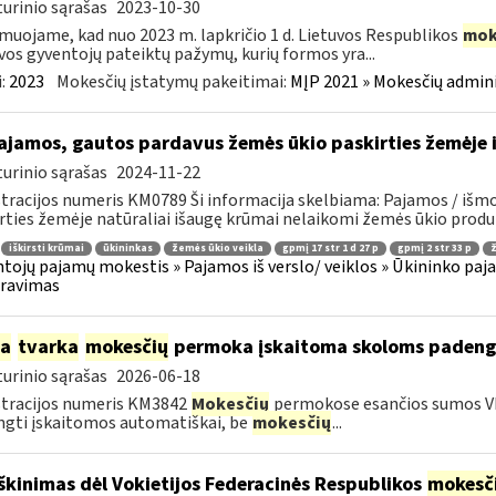
urinio sąrašas
2023-10-30
muojame, kad nuo 2023 m. lapkričio 1 d. Lietuvos Respublikos
mok
vos gyventojų pateiktų pažymų, kurių formos yra...
:
2023
Mokesčių įstatymų pakeitimai:
MĮP 2021 » Mokesčių admin
jamos, gautos pardavus žemės ūkio paskirties žemėje i
urinio sąrašas
2024-11-22
tracijos numeris KM0789 Ši informacija skelbiama: Pajamos / išmo
rties žemėje natūraliai išaugę krūmai nelaikomi žemės ūkio produkt
iškirsti krūmai
ūkininkas
žemės ūkio veikla
gpmį 17 str 1 d 27 p
gpmį 2 str 33 p
ž
tojų pajamų mokestis » Pajamos iš verslo/ veiklos » Ūkininko pajamos
aravimas
ia
tvarka
mokesčių
permoka įskaitoma skoloms padeng
urinio sąrašas
2026-06-18
tracijos numeris KM3842
Mokesčių
permokose esančios sumos V
gti įskaitomos automatiškai, be
mokesčių
...
škinimas dėl Vokietijos Federacinės Respublikos
mokesč