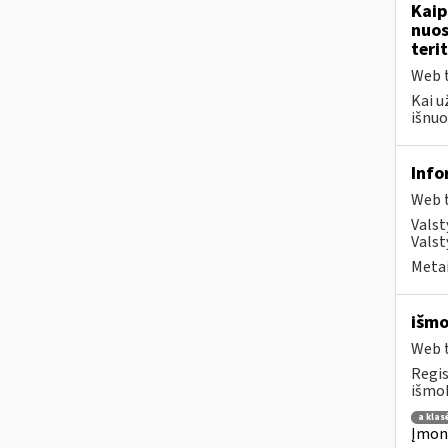
Kaip
nuos
terit
Web t
Kai u
išnuo
Info
Web t
Valst
Valst
Metai
išmo
Web t
Regis
išmok
a klas
Įmoni