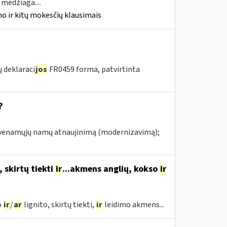
medžiaga....
o ir kitų mokesčių klausimais
 deklaraci
jos
FR0459 forma, patvirtinta
?
gyvenamųjų namų atnaujinimą (modernizavimą);
, skirtų tiekti
ir
...akmens anglių, kokso
ir
o
ir
/
ar
lignito, skirtų tiekti,
ir
leidimo akmens...