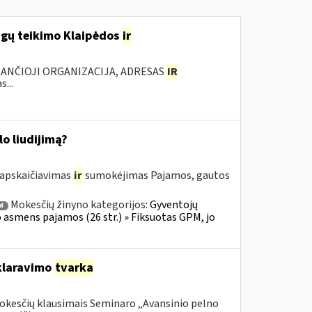
ugų teikimo Klaipėdos
ir
KANČIOJI ORGANIZACIJA, ADRESAS
IR
...
o liudijimą?
 apskaičiavimas
ir
sumokėjimas Pajamos, gautos
Mokesčių žinyno kategorijos:
Gyventojų
 d
io asmens pajamos (26 str.) » Fiksuotas GPM, jo
laravimo
tvarka
mokesčių klausimais Seminaro „Avansinio pelno