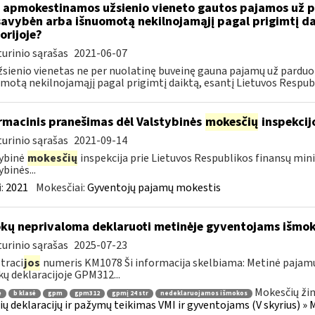
 apmokestinamos užsienio vieneto gautos pajamos už pa
avybėn arba išnuomotą nekilnojamąjį pagal prigimtį dai
orijoje?
urinio sąrašas
2021-06-07
žsienio vienetas ne per nuolatinę buveinę gauna pajamų už parduo
motą nekilnojamąjį pagal prigimtį daiktą, esantį Lietuvos Respubl
rmacinis pranešimas dėl Valstybinės
mokesčių
inspekcij
urinio sąrašas
2021-09-14
ybinė
mokesčių
inspekcija prie Lietuvos Respublikos finansų mini
ybinės...
:
2021
Mokesčiai:
Gyventojų pajamų mokestis
kų neprivaloma deklaruoti metinėje gyventojams išmok
urinio sąrašas
2025-07-23
traci
jos
numeris KM1078 Ši informacija skelbiama: Metinė pajam
ų deklaracijoje GPM312...
Mokesčių žin
ė
b klasė
gpm
gpm312
gpmį 24 str
nedeklaruojamos išmokos
ų deklaracijų ir pažymų teikimas VMI ir gyventojams (V skyrius) 