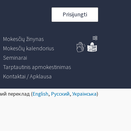
Prisijungti
Mokesčių žinynas
Mokesčių kalendorius
Seminarai
Tarptautinis apmokestinimas
Kontaktai / Apklausa
ний переклад (
English
,
Русский
,
Українська
)