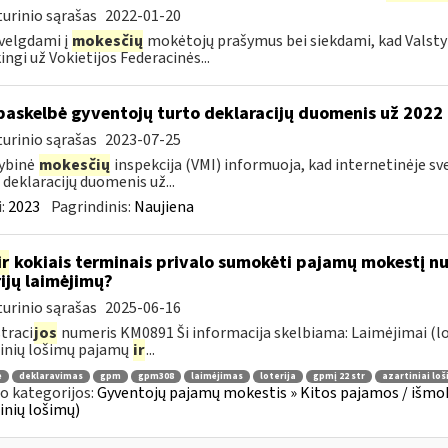
urinio sąrašas
2022-01-20
velgdami į
mokesčių
mokėtojų prašymus bei siekdami, kad Valst
ingi už Vokietijos Federacinės...
paskelbė gyventojų turto deklaracijų duomenis už 2022
urinio sąrašas
2023-07-25
ybinė
mokesčių
inspekcija (VMI) informuoja, kad internetinėje s
 deklaracijų duomenis už...
:
2023
Pagrindinis:
Naujiena
ir
kokiais terminais privalo sumokėti pajamų mokestį nu
rijų laimėjimų?
urinio sąrašas
2025-06-16
traci
jos
numeris KM0891 Ši informacija skelbiama: Laimėjimai (lo
inių lošimų pajamų
ir
...
ė
deklaravimas
gpm
gpm308
laimėjimas
loterija
gpmį 22 str
azartiniai loš
o kategorijos:
Gyventojų pajamų mokestis » Kitos pajamos / išmoko
inių lošimų)