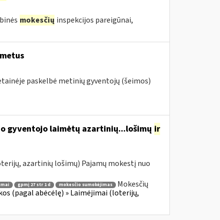
ybinės
mokesčių
inspekcijos pareigūnai,
 metus
vetainėje paskelbė metinių gyventojų (šeimos)
o gyventojo laimėtų azartinių...lošimų
ir
terijų, azartinių lošimų) Pajamų mokestį nuo
Mokesčių
imai
gpmį 27 str 1 d
mokesčio sumokėjimas
s (pagal abėcėlę) » Laimėjimai (loterijų,