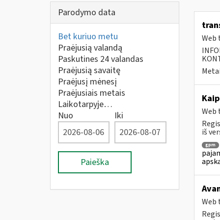
Parodymo data
tran
Bet kuriuo metu
Web t
Praėjusią valandą
INFO
Paskutines 24 valandas
KONTA
Praėjusią savaitę
Metai
Praėjusį mėnesį
Praėjusiais metais
Kaip
Laikotarpyje…
Web t
Nuo
Iki
Regis
iš ver
gpm
pajam
apska
Paieška
Avan
Web t
Regis