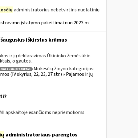
esčių
administratorius nebetvirtins nuolatinių
istravimo įstatymo pakeitimai nuo 2023 m.
šaugusius iškirstus krūmus
kos ir jų deklaravimas Ūkininko žemės ūkio
ais, o gautos...
Mokesčių žinyno kategorijos:
emės ūkio produktas
 (IV skyrius, 22, 23, 27 str.) » Pajamos ir jų
ti?
MI apskaitoje esančioms nepriemokoms
ių
administratoriaus parengtos