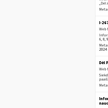
„Dėl 
Metai
I-26
Web t
Infor
6, 8, 
Metai
2024 
Dėl 
Web t
Siekd
paaiš
Metai
Info
naud