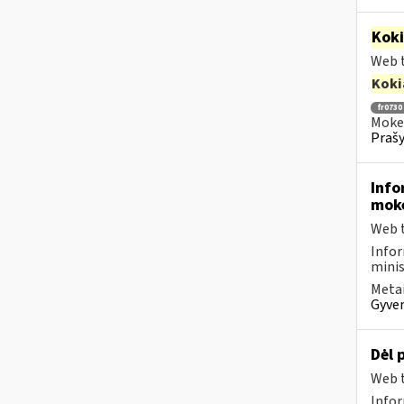
Kok
Web t
Koki
fr0730
Mokes
Prašy
Info
moke
Web t
Infor
minis
Metai
Gyven
Dėl 
Web t
Infor