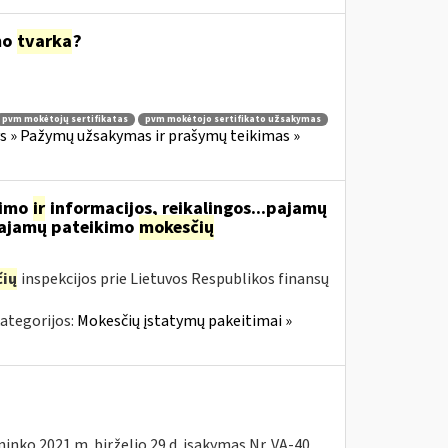
mo
tvarka
?
pvm mokėtojų sertifikatas
pvm mokėtojo sertifikato užsakymas
 » Pažymų užsakymas ir prašymų teikimas »
vimo
ir
informacijos, reikalingos...pajamų
 pajamų pateikimo
mokesčių
ių
inspekcijos prie Lietuvos Respublikos finansų
ategorijos:
Mokesčių įstatymų pakeitimai »
ninko 2021 m. birželio 29 d. įsakymas Nr. VA-40