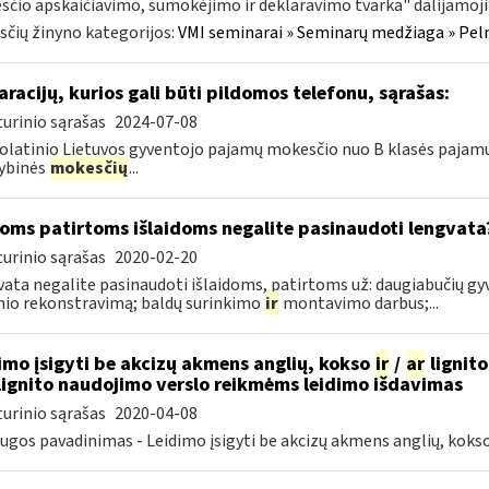
čio apskaičiavimo, sumokėjimo ir deklaravimo tvarka" dalijamoji 
čių žinyno kategorijos:
VMI seminarai » Seminarų medžiaga » Peln
aracijų, kurios gali būti pildomos telefonu, sąrašas:
urinio sąrašas
2024-07-08
latinio Lietuvos gyventojo pajamų mokesčio nuo B klasės pajamų
ybinės
mokesčių
...
oms patirtoms išlaidoms negalite pasinaudoti lengvata
urinio sąrašas
2020-02-20
ata negalite pasinaudoti išlaidoms, patirtoms už: daugiabučių 
nio rekonstravimą; baldų surinkimo
ir
montavimo darbus;...
imo įsigyti be akcizų akmens anglių, kokso
ir
/
ar
lignito
ignito naudojimo verslo reikmėms leidimo išdavimas
urinio sąrašas
2020-04-08
ugos pavadinimas - Leidimo įsigyti be akcizų akmens anglių, koks