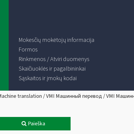
Mokesčių mokėtojų informacija
Formos
Rinkmenos / Atviri duomenys
Skaičiuoklės ir pagalbininkai
Sąskaitos ir įmokų kodai
Machine translation / VMI Машинный перевод / VMI Машин
Paieška