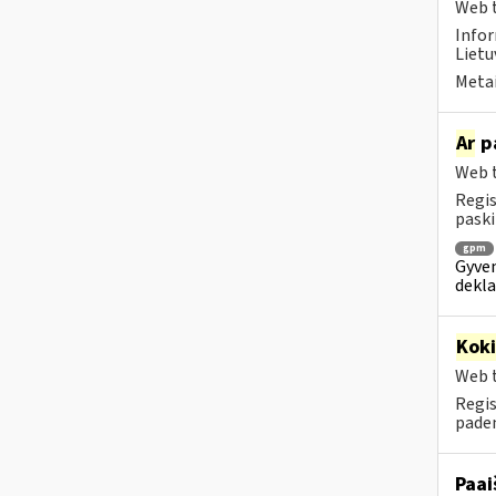
Web t
Infor
Lietu
Metai
Ar
pa
Web t
Regis
paski
gpm
Gyven
dekl
Kok
Web t
Regis
paden
Paai