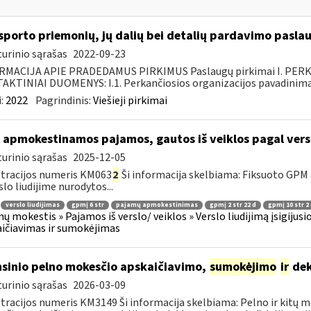
sporto priemonių, jų dalių bei detalių pardavimo pasla
urinio sąrašas
2022-09-23
RMACIJA APIE PRADEDAMUS PIRKIMUS Paslaugų pirkimai I. PER
KTINIAI DUOMENYS: I.1. Perkančiosios organizacijos pavadinimas
:
2022
Pagrindinis:
Viešieji pirkimai
 apmokestinamos pajamos, gautos iš veiklos pagal versl
urinio sąrašas
2025-12-05
tracijos numeris KM063
2
Ši informacija skelbiama: Fiksuoto GPM
slo liudijime nurodytos...
verslo liudijimas
gpmį 6 str
pajamų apmokestinimas
gpmį 2 str 22 d
gpmį 10 str 2
ų mokestis » Pajamos iš verslo/ veiklos » Verslo liudijimą įsigijus
ičiavimas ir sumokėjimas
sinio pelno mokesčio apskaičiavimo,
sumokėjimo
ir
dek
urinio sąrašas
2026-03-09
tracijos numeris KM3149 Ši informacija skelbiama: Pelno ir kitų 