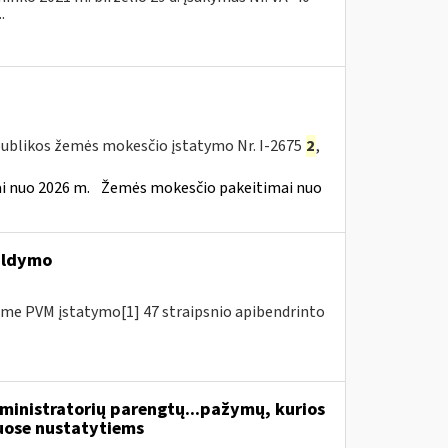
.
publikos žemės mokesčio įstatymo Nr. I-2675
2
,
 nuo 2026 m.
Žemės mokesčio pakeitimai nuo
ildymo
me PVM įstatymo[1] 47 straipsnio apibendrinto
inistratorių parengtų...pažymų, kurios
ose nustatytiems