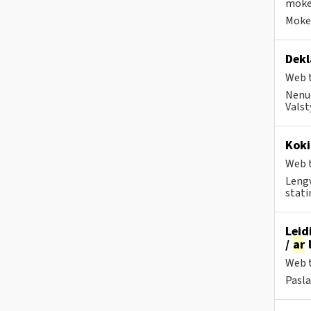
mokes
Mokes
Dekl
Web t
Nenuo
Valst
Koki
Web t
Lengv
stati
Leid
/
ar
l
Web t
Pasla