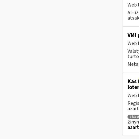
Web t
Atsiž
atsak
VMI 
Web t
Valst
turto
Metai
Kas
lote
Web t
Regis
azart
b klas
žinyn
azart