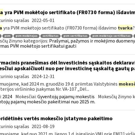
ia
yra PVM mokėtojo sertifikato (FR0730 forma) išdavi
urinio sąrašas
2022-05-01
a
yra PVM mokėtojo sertifikato (FR0730 forma) išdavimo
tvarka
?
pvm
pvm mokėtojas
setifikatas
pvm sertifikatas
pvm mokėtojo sertifikatas
čių žinyno kategorijos:
Prašymai, pažymos ir mokėjimo duomenys
mas PVM mokėtojo sertifikatui gauti
rmacinis pranešimas dėl Investicinės sąskaitos deklara
sčiui apskaičiuoti nuo per investicinę sąskaitą gautų
urinio sąrašas
2024-12-31
muojame, kad 2024 m. gruodžio 19 d. priimtas Valstybinės
mokesč
terijos viršininko įsakymas Nr. VA-107 „Dėl...
:
2024
Mokesčiai:
Gyventojų pajamų mokestis
Mokesčių žinyno k
tojų pajamų mokesčio pakeitimai nuo 2025 m.
pridėtinės vertės mokesčio įstatymo pakeitimo
urinio sąrašas
2021-08-19
muojame, kad nuo 2021 m. liepos 1 d. įsigaliojo VMI prie FM[1] virši