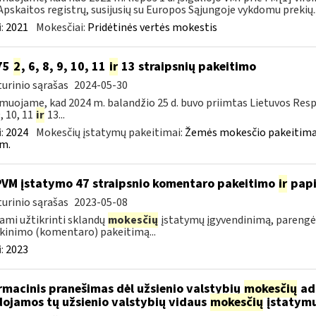
Apskaitos registrų, susijusių su Europos Sąjungoje vykdomu prekių..
:
2021
Mokesčiai:
Pridėtinės vertės mokestis
75
2
, 6, 8, 9, 10, 11
ir
13 straipsnių pakeitimo
urinio sąrašas
2024-05-30
muojame, kad 2024 m. balandžio 25 d. buvo priimtas Lietuvos Res
9, 10, 11
ir
13...
:
2024
Mokesčių įstatymų pakeitimai:
Žemės mokesčio pakeitimai
m.
PVM įstatymo 47 straipsnio komentaro pakeitimo
ir
pap
urinio sąrašas
2023-05-08
ami užtikrinti sklandų
mokesčių
įstatymų įgyvendinimą, parengė
kinimo (komentaro) pakeitimą...
:
2023
rmacinis pranešimas dėl užsienio valstybių
mokesčių
adm
ojamos tų užsienio valstybių vidaus
mokesčių
įstatymu