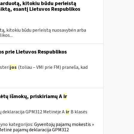
rduotą, kitokiu būdu perleistą
ktą, esantį Lietuvos Respublikos
tą, kitokiu būdu perleistą nuosavybėn arba
ikos...
os prie Lietuvos Respublikos
steri
jos
(toliau – VMI prie FM) praneša, kad
ėtų išmokų, priskiriamų A
ir
ų deklaracija GPM312 Metinėje A
ir
B klasės
yno kategorijos:
Gyventojų pajamų mokestis »
» Metinė pajamų deklaracija GPM312