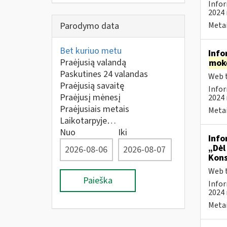
Infor
2024 
Parodymo data
Metai
Bet kuriuo metu
Info
Praėjusią valandą
mok
Paskutines 24 valandas
Web t
Praėjusią savaitę
Infor
Praėjusį mėnesį
2024 
Praėjusiais metais
Metai
Laikotarpyje…
Nuo
Iki
Info
„Dėl
Kons
Web t
Paieška
Infor
2024 
Metai