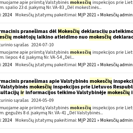
muojame apie priimtą Valstybinės
mokesčių
inspekcijos prie Lie
m. spalio 23 d. įsakymą Nr. VA-83 „Dėl mokestinės...
:
2024
Mokesčių įstatymų pakeitimai:
MĮP 2021 » Mokesčių admin
rmacinis pranešimas dėl
Mokesčių
deklaracijų pateikimo
esčių
mokėtojų laikino atleidimo nuo
mokesčių
deklarac
urinio sąrašas
2024-07-10
muojame apie priimtą Valstybinės
mokesčių
inspekcijos prie Lie
m. liepos 4 d. įsakymą Nr. VA-54 „Dėl...
:
2024
Mokesčių įstatymų pakeitimai:
MĮP 2021 » Mokesčių admin
rmacinis pranešimas apie Valstybinės
mokesčių
inspekci
 Valstybinės
mokesčių
inspekcijos prie Lietuvos Respubli
ultacijų
ir
informacijos teikimo Valstybinėje
mokesčių
i
urinio sąrašas
2024-05-09
muojame apie priimtą Valstybinės
mokesčių
inspekcijos prie Lie
m. gegužės 8 d. įsakymą Nr. VA-41 „Dėl Valstybinės...
:
2024
Mokesčių įstatymų pakeitimai:
MĮP 2021 » Mokesčių admin