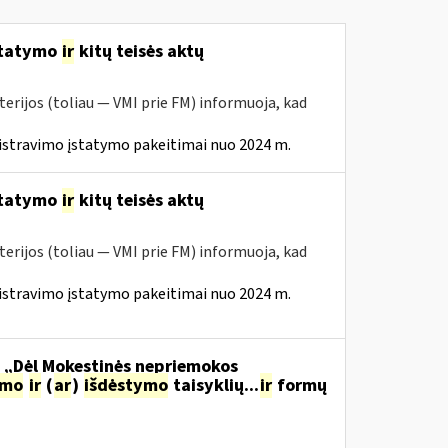
statymo
ir
kitų teisės aktų
erijos (toliau — VMI prie FM) informuoja, kad
istravimo įstatymo pakeitimai nuo 2024 m.
statymo
ir
kitų teisės aktų
erijos (toliau — VMI prie FM) informuoja, kad
istravimo įstatymo pakeitimai nuo 2024 m.
o „Dėl Mokestinės nepriemokos
imo
ir
(
ar
)
išdėstymo
taisyklių...
ir
formų