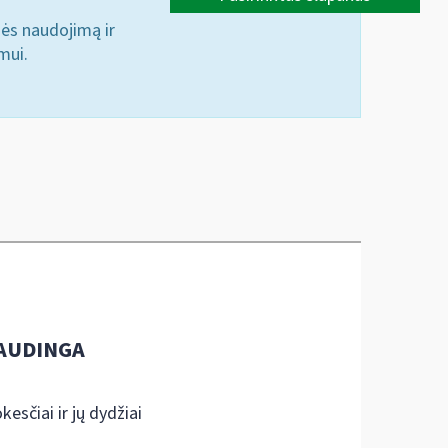
nės naudojimą ir
mui.
AUDINGA
kesčiai ir jų dydžiai