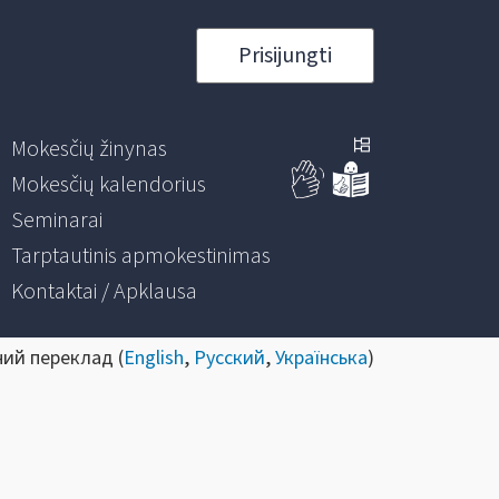
Prisijungti
Mokesčių žinynas
Mokesčių kalendorius
Seminarai
Tarptautinis apmokestinimas
Kontaktai / Apklausa
ний переклад (
English
,
Русский
,
Українська
)