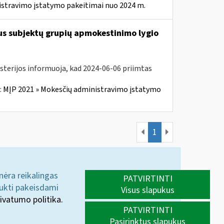
istravimo įstatymo pakeitimai nuo 2024 m.
us subjektų grupių apmokestinimo lygio
isterijos informuoja, kad 2024-06-06 priimtas
:
MĮP 2021 » Mokesčių administravimo įstatymo
1
 nėra reikalingas
PATVIRTINTI
aukti pakeisdami
Visus slapukus
ivatumo politika.
PATVIRTINTI
Pasirinktus slapukus