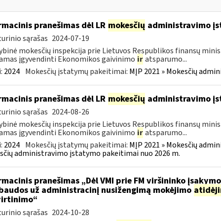
rmacinis pranešimas dėl LR
mokesčių
administravimo į
urinio sąrašas
2024-07-19
ybinė mokesčių inspekcija prie Lietuvos Respublikos finansų minist
amas įgyvendinti Ekonomikos gaivinimo
ir
atsparumo...
:
2024
Mokesčių įstatymų pakeitimai:
MĮP 2021 » Mokesčių admin
rmacinis pranešimas dėl LR
mokesčių
administravimo į
urinio sąrašas
2024-08-26
ybinė mokesčių inspekcija prie Lietuvos Respublikos finansų minist
amas įgyvendinti Ekonomikos gaivinimo
ir
atsparumo...
:
2024
Mokesčių įstatymų pakeitimai:
MĮP 2021 » Mokesčių admin
čių administravimo įstatymo pakeitimai nuo 2026 m.
rmacinis pranešimas „Dėl VMI prie FM viršininko įsakym
.baudos už administracinį nusižengimą mokėjimo
atidėj
irtinimo“
urinio sąrašas
2024-10-28