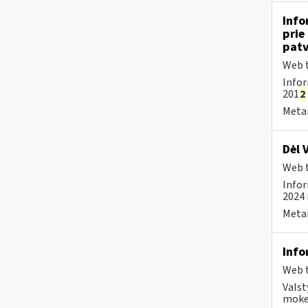
Info
prie
patv
Web t
Infor
201
2
Metai
Dėl 
Web t
Infor
2024 
Metai
Info
Web t
Valst
mokes