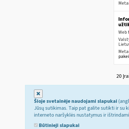
Metai
Info
užti
Web t
Valst
Lietu
Metai
pakei
20 Įra
Uždaryti
Šioje svetainėje naudojami slapukai
(angl
Jūsų sutikimas. Taip pat galite sutikti ir s
interneto naršyklės nustatymus ir ištrindam
Būtinieji slapukai