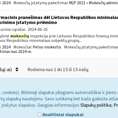
:
2024
Mokesčių įstatymų pakeitimai:
MĮP 2021 » Mokesčių admin
rmacinis pranešimas dėl Lietuvos Respublikos minimala
krinimo įstatymo priėmimo
urinio sąrašas
2024-06-25
ybinė
mokesčių
inspekcija prie Lietuvos Respublikos finansų min
vos Respublikos minimalaus subjektų grupių...
:
2024
Mokesčiai:
Pelno mokestis
Mokesčių įstatymų pakeitimai
timai nuo 2024 m.
šų(-ai)
Rodoma nuo 1 iki 15 iš 15 irašų.
. cookies). Būtinieji slapukai įdiegiami automatiškai ir jiems
u kitų slapukų naudojimu. Savo sutikimą bet kada galėsite atš
i įrašytus slapukus. Daugiau informacijos
Slapukų politika
;
Pr
Analitiniai slapukai