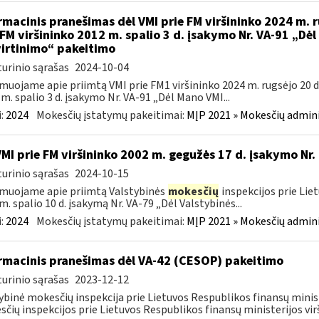
rmacinis pranešimas dėl VMI prie FM viršininko 2024 m. r
 FM viršininko 2012 m. spalio 3 d. įsakymo Nr. VA-91 „Dė
irtinimo“ pakeitimo
urinio sąrašas
2024-10-04
muojame apie priimtą VMI prie FM1 viršininko 2024 m. rugsėjo 20 d.
m. spalio 3 d. įsakymo Nr. VA-91 „Dėl Mano VMI...
:
2024
Mokesčių įstatymų pakeitimai:
MĮP 2021 » Mokesčių admin
VMI prie FM viršininko 2002 m. gegužės 17 d. įsakymo Nr.
urinio sąrašas
2024-10-15
muojame apie priimtą Valstybinės
mokesčių
inspekcijos prie Lie
m. spalio 10 d. įsakymą Nr. VA-79 „Dėl Valstybinės...
:
2024
Mokesčių įstatymų pakeitimai:
MĮP 2021 » Mokesčių admin
rmacinis pranešimas dėl VA-42 (CESOP) pakeitimo
urinio sąrašas
2023-12-12
ybinė mokesčių inspekcija prie Lietuvos Respublikos finansų minis
čių inspekcijos prie Lietuvos Respublikos finansų ministerijos virš