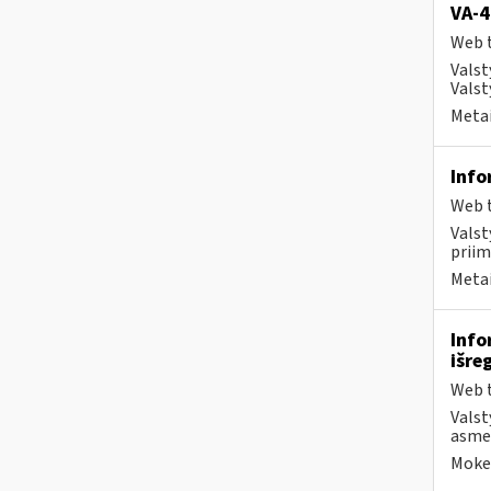
VA-4
Web t
Valst
Valst
Metai
Info
Web t
Valst
priim
Metai
Info
išre
Web t
Valst
asmen
Mokes