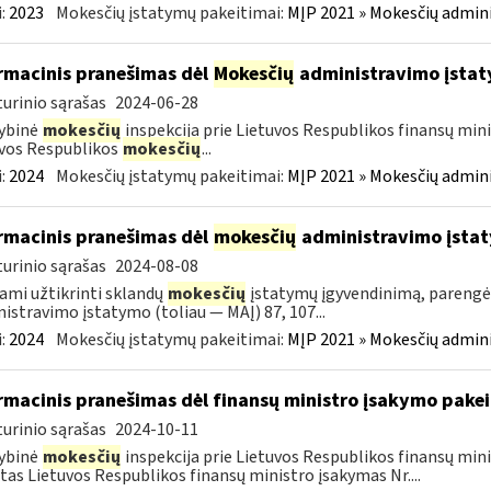
:
2023
Mokesčių įstatymų pakeitimai:
MĮP 2021 » Mokesčių admin
rmacinis pranešimas dėl
Mokesčių
administravimo įstat
urinio sąrašas
2024-06-28
ybinė
mokesčių
inspekcija prie Lietuvos Respublikos finansų mini
vos Respublikos
mokesčių
...
:
2024
Mokesčių įstatymų pakeitimai:
MĮP 2021 » Mokesčių admin
rmacinis pranešimas dėl
mokesčių
administravimo įsta
urinio sąrašas
2024-08-08
ami užtikrinti sklandų
mokesčių
įstatymų įgyvendinimą, pareng
istravimo įstatymo (toliau — MAĮ) 87, 107...
:
2024
Mokesčių įstatymų pakeitimai:
MĮP 2021 » Mokesčių admin
rmacinis pranešimas dėl finansų ministro įsakymo pake
urinio sąrašas
2024-10-11
ybinė
mokesčių
inspekcija prie Lietuvos Respublikos finansų min
tas Lietuvos Respublikos finansų ministro įsakymas Nr....