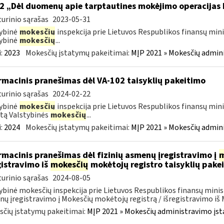
2 „Dėl duomenų apie tarptautines mokėjimo operacijas
urinio sąrašas
2023-05-31
ybinė
mokesčių
inspekcija prie Lietuvos Respublikos finansų mini
ybinė
mokesčių
...
:
2023
Mokesčių įstatymų pakeitimai:
MĮP 2021 » Mokesčių admin
rmacinis pranešimas dėl VA-102 taisyklių pakeitimo
urinio sąrašas
2024-02-22
ybinė
mokesčių
inspekcija prie Lietuvos Respublikos finansų mini
tą Valstybinės
mokesčių
...
:
2024
Mokesčių įstatymų pakeitimai:
MĮP 2021 » Mokesčių admin
rmacinis pranešimas dėl fizinių asmenų įregistravimo į
m
gistravimo iš
mokesčių
mokėtojų registro taisyklių pake
urinio sąrašas
2024-08-05
ybinė mokesčių inspekcija prie Lietuvos Respublikos finansų minist
ų įregistravimo į Mokesčių mokėtojų registrą / išregistravimo iš M
čių įstatymų pakeitimai:
MĮP 2021 » Mokesčių administravimo įs