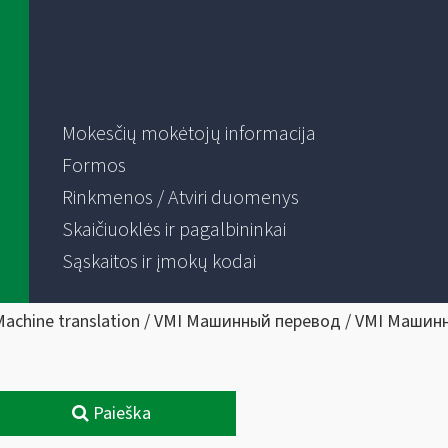
Mokesčių mokėtojų informacija
Formos
Rinkmenos / Atviri duomenys
Skaičiuoklės ir pagalbininkai
Sąskaitos ir įmokų kodai
Machine translation / VMI Машинный перевод / VMI Машин
Paieška