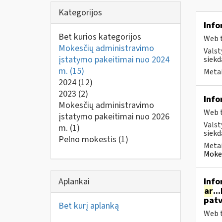
Kategorijos
Info
Bet kurios kategorijos
Web t
Mokesčių administravimo
Valst
įstatymo pakeitimai nuo 2024
siekd
m.
(15)
Metai
2024
(12)
2023
(2)
Info
Mokesčių administravimo
Web t
įstatymo pakeitimai nuo 2026
Valst
m.
(1)
siekd
Pelno mokestis
(1)
Metai
Mokes
Aplankai
Info
ar
..
patv
Bet kurį aplanką
Web t