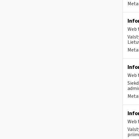
Metai
Info
Web t
Valst
Lietu
Metai
Info
Web t
Siekd
admin
Metai
Info
Web t
Valst
priim