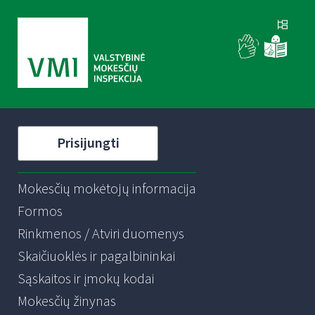
Prisijungti
Mokesčių mokėtojų informacija
Formos
Rinkmenos / Atviri duomenys
Skaičiuoklės ir pagalbininkai
Sąskaitos ir įmokų kodai
Mokesčių žinynas