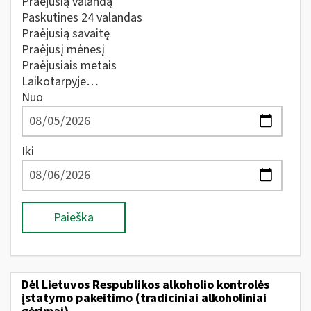
Praėjusią valandą
Paskutines 24 valandas
Praėjusią savaitę
Praėjusį mėnesį
Praėjusiais metais
Laikotarpyje…
Nuo
Iki
Paieška
Dėl Lietuvos Respublikos alkoholio kontrolės
įstatymo pakeitimo (tradiciniai alkoholiniai