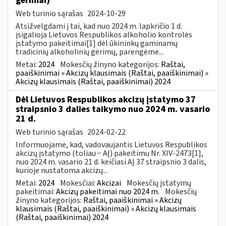
gėrimai)
Web turinio sąrašas
2024-10-29
Atsižvelgdami į tai, kad nuo 2024 m. lapkričio 1 d.
įsigalioja Lietuvos Respublikos alkoholio kontrolės
įstatymo pakeitimai[1] dėl ūkininkų gaminamų
tradicinių alkoholinių gėrimų, parengėme...
Metai:
2024
Mokesčių žinyno kategorijos:
Raštai,
paaiškinimai » Akcizų klausimais (Raštai, paaiškinimai) »
Akcizų klausimais (Raštai, paaiškinimai) 2024
Dėl Lietuvos Respublikos akcizų įstatymo 37
straipsnio 3 dalies taikymo nuo 2024 m. vasario
21 d.
Web turinio sąrašas
2024-02-22
Informuojame, kad, vadovaujantis Lietuvos Respublikos
akcizų įstatymo (toliau − AĮ) pakeitimu Nr. XIV-2473[1],
nuo 2024 m. vasario 21 d. keičiasi AĮ 37 straipsnio 3 dalis,
kurioje nustatoma akcizų...
Metai:
2024
Mokesčiai:
Akcizai
Mokesčių įstatymų
pakeitimai:
Akcizų pakeitimai nuo 2024 m.
Mokesčių
žinyno kategorijos:
Raštai, paaiškinimai » Akcizų
klausimais (Raštai, paaiškinimai) » Akcizų klausimais
(Raštai, paaiškinimai) 2024