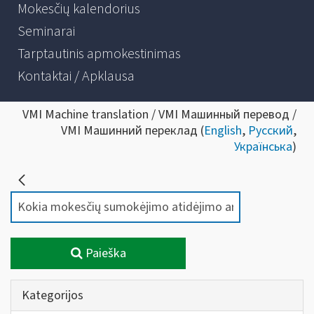
Mokesčių kalendorius
Seminarai
Tarptautinis apmokestinimas
Kontaktai / Apklausa
VMI Machine translation / VMI Машинный перевод /
VMI Машинний переклад (
English
,
Русский
,
Українська
)
Paieška
Kategorijos