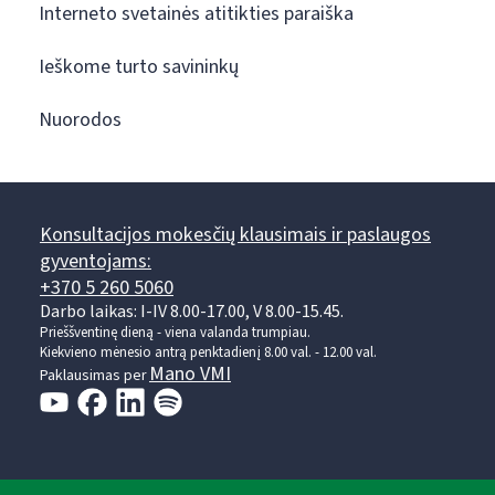
Interneto svetainės atitikties paraiška
Ieškome turto savininkų
Nuorodos
Konsultacijos mokesčių klausimais ir paslaugos
gyventojams:
+370 5 260 5060
Darbo laikas: I-IV 8.00-17.00, V 8.00-15.45.
Prieššventinę dieną - viena valanda trumpiau.
Kiekvieno mėnesio antrą penktadienį 8.00 val. - 12.00 val.
Mano VMI
Paklausimas per