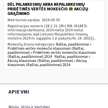
DĖL PALANKESNIŲ ARBA NEPALANKESNIŲ
PRIDĖTINĖS VERTĖS MOKESČIO
IR
AKCIZŲ
GRĄŽINIMO
Web turinio sąrašas
2024-09-05
Registracijos numeris (18.2-31-2Mr) RM-36188 Ši
informacija skelbiama: 2024 metai 2024 metai
Informuojame, kad Lietuvos Respublikos finansų
ministro 2024 m. rugpjūčio 1 d. įsakymu Nr. 1K-265[1]...
Mokesčių žinyno kategorijos:
Raštai, paaiškinimai »
Pridėtinės vertės mokesčio klausimais (Raštai,
paaiškinimai) » Pridėtinės vertės mokesčio klausimais
(Raštai, paaiškinimai) 2024
Raštai, paaiškinimai »
Akcizų klausimais (Raštai, paaiškinimai) » Akcizų
klausimais (Raštai, paaiškinimai) 2024
APIE VMI
Misija, Vizija ir Vertybės