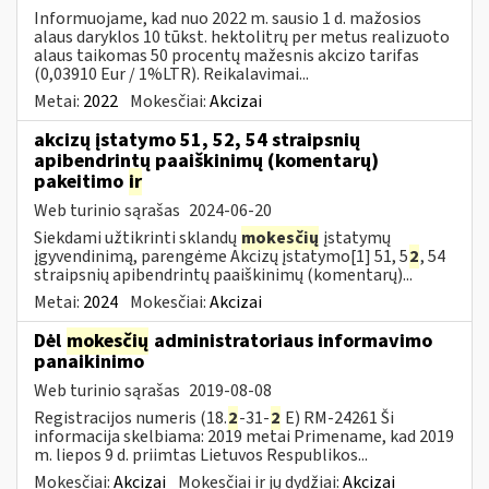
Informuojame, kad nuo 2022 m. sausio 1 d. mažosios
alaus daryklos 10 tūkst. hektolitrų per metus realizuoto
alaus taikomas 50 procentų mažesnis akcizo tarifas
(0,03910 Eur / 1%LTR). Reikalavimai...
Metai:
2022
Mokesčiai:
Akcizai
akcizų įstatymo 51, 52, 54 straipsnių
apibendrintų paaiškinimų (komentarų)
pakeitimo
ir
Web turinio sąrašas
2024-06-20
Siekdami užtikrinti sklandų
mokesčių
įstatymų
įgyvendinimą, parengėme Akcizų įstatymo[1] 51, 5
2
, 54
straipsnių apibendrintų paaiškinimų (komentarų)...
Metai:
2024
Mokesčiai:
Akcizai
Dėl
mokesčių
administratoriaus informavimo
panaikinimo
Web turinio sąrašas
2019-08-08
Registracijos numeris (18.
2
-31-
2
E) RM-24261 Ši
informacija skelbiama: 2019 metai Primename, kad 2019
m. liepos 9 d. priimtas Lietuvos Respublikos...
Mokesčiai:
Akcizai
Mokesčiai ir jų dydžiai:
Akcizai