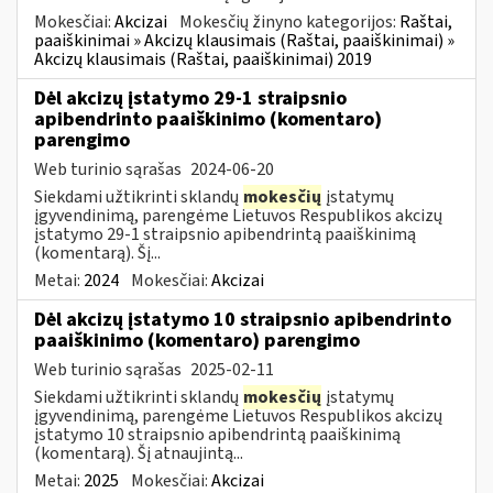
Mokesčiai:
Akcizai
Mokesčių žinyno kategorijos:
Raštai,
paaiškinimai » Akcizų klausimais (Raštai, paaiškinimai) »
Akcizų klausimais (Raštai, paaiškinimai) 2019
Dėl akcizų įstatymo 29-1 straipsnio
apibendrinto paaiškinimo (komentaro)
parengimo
Web turinio sąrašas
2024-06-20
Siekdami užtikrinti sklandų
mokesčių
įstatymų
įgyvendinimą, parengėme Lietuvos Respublikos akcizų
įstatymo 29-1 straipsnio apibendrintą paaiškinimą
(komentarą). Šį...
Metai:
2024
Mokesčiai:
Akcizai
Dėl akcizų įstatymo 10 straipsnio apibendrinto
paaiškinimo (komentaro) parengimo
Web turinio sąrašas
2025-02-11
Siekdami užtikrinti sklandų
mokesčių
įstatymų
įgyvendinimą, parengėme Lietuvos Respublikos akcizų
įstatymo 10 straipsnio apibendrintą paaiškinimą
(komentarą). Šį atnaujintą...
Metai:
2025
Mokesčiai:
Akcizai