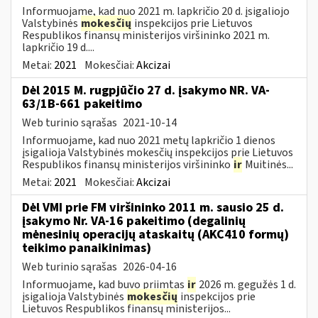
Informuojame, kad nuo 2021 m. lapkričio 20 d. įsigaliojo
Valstybinės
mokesčių
inspekcijos prie Lietuvos
Respublikos finansų ministerijos viršininko 2021 m.
lapkričio 19 d....
Metai:
2021
Mokesčiai:
Akcizai
Dėl 2015 M. rugpjūčio 27 d. įsakymo NR. VA-
63/1B-661 pakeitimo
Web turinio sąrašas
2021-10-14
Informuojame, kad nuo 2021 metų lapkričio 1 dienos
įsigalioja Valstybinės mokesčių inspekcijos prie Lietuvos
Respublikos finansų ministerijos viršininko
ir
Muitinės...
Metai:
2021
Mokesčiai:
Akcizai
Dėl VMI prie FM viršininko 2011 m. sausio 25 d.
įsakymo Nr. VA-16 pakeitimo (degalinių
mėnesinių operacijų ataskaitų (AKC410 formų)
teikimo panaikinimas)
Web turinio sąrašas
2026-04-16
Informuojame, kad buvo priimtas
ir
2026 m. gegužės 1 d.
įsigalioja Valstybinės
mokesčių
inspekcijos prie
Lietuvos Respublikos finansų ministerijos...