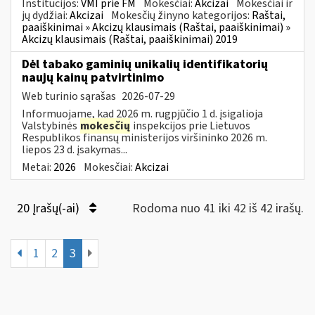
Institucijos:
VMI prie FM
Mokesčiai:
Akcizai
Mokesčiai ir
jų dydžiai:
Akcizai
Mokesčių žinyno kategorijos:
Raštai,
paaiškinimai » Akcizų klausimais (Raštai, paaiškinimai) »
Akcizų klausimais (Raštai, paaiškinimai) 2019
Dėl tabako gaminių unikalių identifikatorių
naujų kainų patvirtinimo
Web turinio sąrašas
2026-07-29
Informuojame, kad 2026 m. rugpjūčio 1 d. įsigalioja
Valstybinės
mokesčių
inspekcijos prie Lietuvos
Respublikos finansų ministerijos viršininko 2026 m.
liepos 23 d. įsakymas...
Metai:
2026
Mokesčiai:
Akcizai
20 Įrašų(-ai)
Rodoma nuo 41 iki 42 iš 42 irašų.
1
2
3