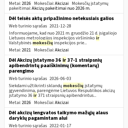
Metai:
2026
Mokesčiai:
Akcizai
Mokesčių įstatymų
pakeitimai:
Akcizų pakeitimai nuo 2026 m.
Dėl teisės aktų pripažinimo netekusiais galios
Web turinio sąrašas
2021-12-28
Informuojame, kad nuo 2021 m. gruodžio 21 d. įsigaliojo
Lietuvos metrologijos inspekcijos viršininko
ir
Valstybinės
mokesčių
inspekcijos prie...
Metai:
2021
Mokesčiai:
Akcizai
Dėl Akcizų įstatymo 36
ir
37-1 straipsnių
apibendrintų paaiškinimų (komentarų)
parengimo
Web turinio sąrašas
2026-06-03
Siekdami užtikrinti sklandų
mokesčių
įstatymų
įgyvendinimą, parengėme Lietuvos Respublikos akcizų
įstatymo 36
ir
371 straipsnių apibendrintus...
Metai:
2026
Mokesčiai:
Akcizai
Dėl akcizų lengvatos taikymo mažųjų alaus
daryklų pagamintam alui
Web turinio sąrašas
2022-01-17