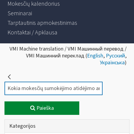
Mokesčių kalendorius
Seminarai
Tarptautinis apmokestinimas
Kontaktai / Apklausa
VMI Machine translation / VMI Машинный перевод /
VMI Машинний переклад (
English
,
Русский
,
Українська
)
Paieška
Kategorijos