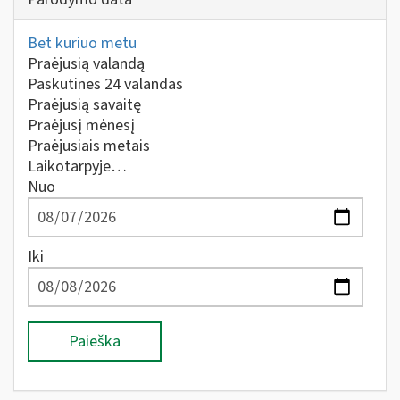
Bet kuriuo metu
Praėjusią valandą
Paskutines 24 valandas
Praėjusią savaitę
Praėjusį mėnesį
Praėjusiais metais
Laikotarpyje…
Nuo
Iki
Paieška