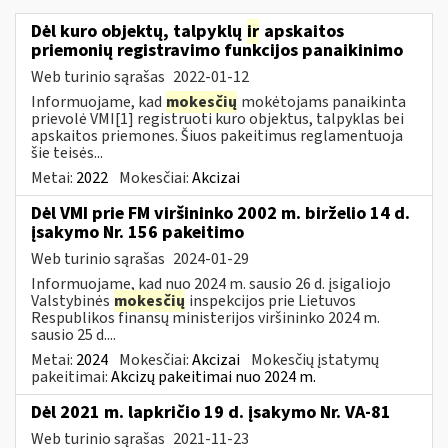
Dėl kuro objektų, talpyklų
ir
apskaitos
priemonių registravimo funkcijos panaikinimo
Web turinio sąrašas
2022-01-12
Informuojame, kad
mokesčių
mokėtojams panaikinta
prievolė VMI[1] registruoti kuro objektus, talpyklas bei
apskaitos priemones. Šiuos pakeitimus reglamentuoja
šie teisės...
Metai:
2022
Mokesčiai:
Akcizai
Dėl VMI prie FM viršininko 2002 m. birželio 14 d.
įsakymo Nr. 156 pakeitimo
Web turinio sąrašas
2024-01-29
Informuojame, kad nuo 2024 m. sausio 26 d. įsigaliojo
Valstybinės
mokesčių
inspekcijos prie Lietuvos
Respublikos finansų ministerijos viršininko 2024 m.
sausio 25 d....
Metai:
2024
Mokesčiai:
Akcizai
Mokesčių įstatymų
pakeitimai:
Akcizų pakeitimai nuo 2024 m.
Dėl 2021 m. lapkričio 19 d. įsakymo Nr. VA-81
Web turinio sąrašas
2021-11-23