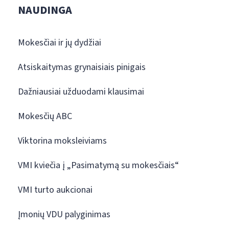
NAUDINGA
Mokesčiai ir jų dydžiai
Atsiskaitymas grynaisiais pinigais
Dažniausiai užduodami klausimai
Mokesčių ABC
Viktorina moksleiviams
VMI kviečia į „Pasimatymą su mokesčiais“
VMI turto aukcionai
Įmonių VDU palyginimas