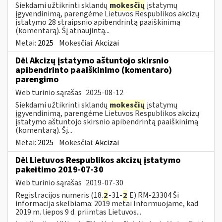
Siekdami užtikrinti sklandų
mokesčių
įstatymų
įgyvendinimą, parengėme Lietuvos Respublikos akcizų
įstatymo 28 straipsnio apibendrintą paaiškinimą
(komentarą). Šį atnaujintą...
Metai:
2025
Mokesčiai:
Akcizai
Dėl Akcizų įstatymo aštuntojo skirsnio
apibendrinto paaiškinimo (komentaro)
parengimo
Web turinio sąrašas
2025-08-12
Siekdami užtikrinti sklandų
mokesčių
įstatymų
įgyvendinimą, parengėme Lietuvos Respublikos akcizų
įstatymo aštuntojo skirsnio apibendrintą paaiškinimą
(komentarą). Šį...
Metai:
2025
Mokesčiai:
Akcizai
Dėl Lietuvos Respublikos akcizų įstatymo
pakeitimo 2019-07-30
Web turinio sąrašas
2019-07-30
Registracijos numeris (18.
2
-31-
2
E) RM-23304 Ši
informacija skelbiama: 2019 metai Informuojame, kad
2019 m. liepos 9 d. priimtas Lietuvos...