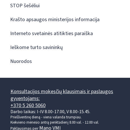
STOP šešėliui
Krašto apsaugos ministerijos informacija
Interneto svetainės atitikties paraiška
Ieškome turto savininkų
Nuorodos
Konsultacijos mokesčių klausimais ir paslaugos
gyventojams:
+370 5 260 5060
Darbo laikas: I-IV 8.00-17.00, V 8.00-15.45.
Prieššventinę dieną - viena valanda trumpiau.
Kiekvieno mėnesio antrą penktadienį 8.00 val. - 12.00 val.
Mano VMI
Paklausimas per