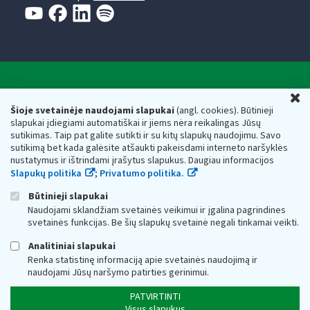
Valstybinė mokesčių inspekcija prie Lietuvos
U
Respublikos finansų ministerijos
Šioje svetainėje naudojami slapukai
(angl. cookies). Būtinieji
slapukai įdiegiami automatiškai ir jiems nėra reikalingas Jūsų
Biudžetinė įstaiga. Juridinio asmens kodas — 188659752,
sutikimas. Taip pat galite sutikti ir su kitų slapukų naudojimu. Savo
adresas: Vasario 16-osios g. 14, 01107 Vilnius, Lietuva, el.paštas:
sutikimą bet kada galėsite atšaukti pakeisdami interneto naršyklės
vmi@vmi.lt
, E. pristatymo dėžutės adresas 188659752
nustatymus ir ištrindami įrašytus slapukus. Daugiau informacijos
Duomenys apie Valstybinę mokesčių inspekciją prie Lietuvos
Slapukų politika
;
Privatumo politika.
Respublikos finansų ministerijos kaupiami ir saugomi Juridinių
asmenų registre
Būtinieji slapukai
Naudojami sklandžiam svetainės veikimui ir įgalina pagrindines
svetainės funkcijas. Be šių slapukų svetainė negali tinkamai veikti.
Analitiniai slapukai
Renka statistinę informaciją apie svetainės naudojimą ir
naudojami Jūsų naršymo patirties gerinimui.
PATVIRTINTI
Visus slapukus