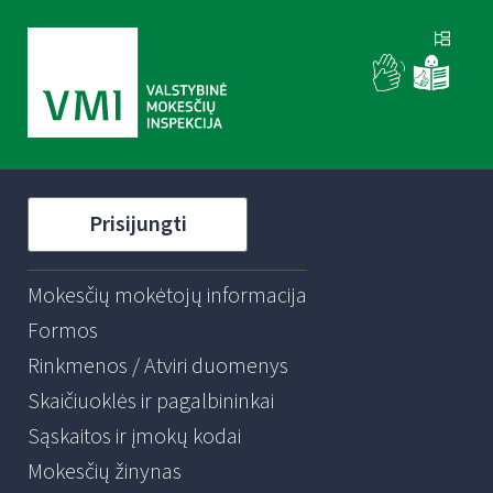
Prisijungti
Mokesčių mokėtojų informacija
Formos
Rinkmenos / Atviri duomenys
Skaičiuoklės ir pagalbininkai
Sąskaitos ir įmokų kodai
Mokesčių žinynas