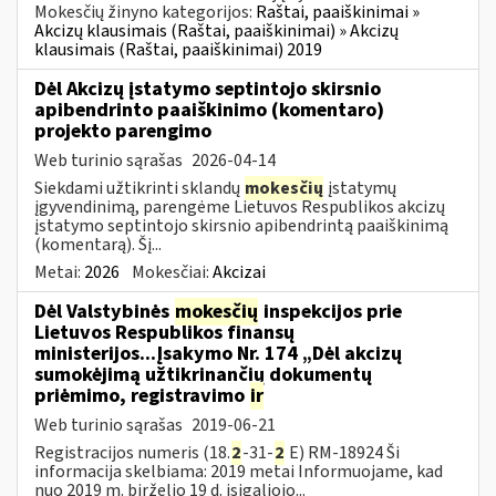
Mokesčių žinyno kategorijos:
Raštai, paaiškinimai »
Akcizų klausimais (Raštai, paaiškinimai) » Akcizų
klausimais (Raštai, paaiškinimai) 2019
Dėl Akcizų įstatymo septintojo skirsnio
apibendrinto paaiškinimo (komentaro)
projekto parengimo
Web turinio sąrašas
2026-04-14
Siekdami užtikrinti sklandų
mokesčių
įstatymų
įgyvendinimą, parengėme Lietuvos Respublikos akcizų
įstatymo septintojo skirsnio apibendrintą paaiškinimą
(komentarą). Šį...
Metai:
2026
Mokesčiai:
Akcizai
Dėl Valstybinės
mokesčių
inspekcijos prie
Lietuvos Respublikos finansų
ministerijos...Įsakymo Nr. 174 „Dėl akcizų
sumokėjimą užtikrinančių dokumentų
priėmimo, registravimo
ir
Web turinio sąrašas
2019-06-21
Registracijos numeris (18.
2
-31-
2
E) RM-18924 Ši
informacija skelbiama: 2019 metai Informuojame, kad
nuo 2019 m. birželio 19 d. įsigaliojo...