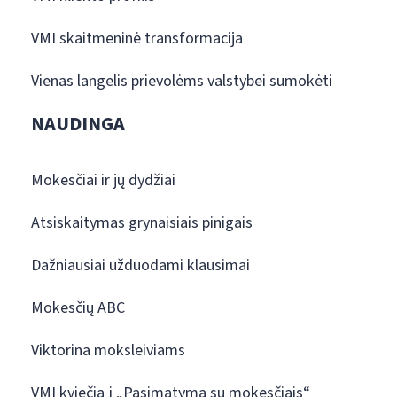
VMI skaitmeninė transformacija
Vienas langelis prievolėms valstybei sumokėti
NAUDINGA
Mokesčiai ir jų dydžiai
Atsiskaitymas grynaisiais pinigais
Dažniausiai užduodami klausimai
Mokesčių ABC
Viktorina moksleiviams
VMI kviečia į „Pasimatymą su mokesčiais“