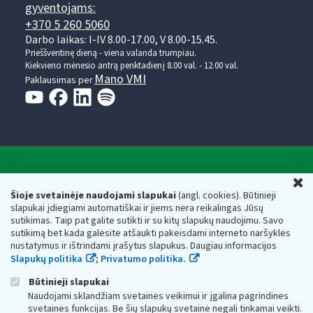
gyventojams:
+370 5 260 5060
Darbo laikas: I-IV 8.00-17.00, V 8.00-15.45.
Prieššventinę dieną - viena valanda trumpiau.
Kiekvieno mėnesio antrą penktadienį 8.00 val. - 12.00 val.
Mano VMI
Paklausimas per
Valstybinė mokesčių inspekcija prie Lietuvos
U
Respublikos finansų ministerijos
Šioje svetainėje naudojami slapukai
(angl. cookies). Būtinieji
slapukai įdiegiami automatiškai ir jiems nėra reikalingas Jūsų
Biudžetinė įstaiga. Juridinio asmens kodas — 188659752,
sutikimas. Taip pat galite sutikti ir su kitų slapukų naudojimu. Savo
adresas: Vasario 16-osios g. 14, 01107 Vilnius, Lietuva, el.paštas:
sutikimą bet kada galėsite atšaukti pakeisdami interneto naršyklės
vmi@vmi.lt
, E. pristatymo dėžutės adresas 188659752
nustatymus ir ištrindami įrašytus slapukus. Daugiau informacijos
Duomenys apie Valstybinę mokesčių inspekciją prie Lietuvos
Slapukų politika
;
Privatumo politika.
Respublikos finansų ministerijos kaupiami ir saugomi Juridinių
asmenų registre
Būtinieji slapukai
Naudojami sklandžiam svetainės veikimui ir įgalina pagrindines
svetainės funkcijas. Be šių slapukų svetainė negali tinkamai veikti.