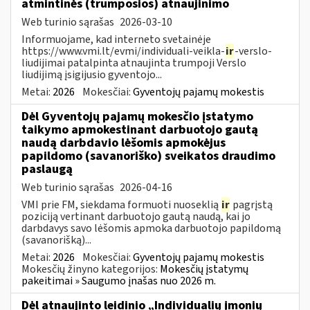
atmintinės (trumposios) atnaujinimo
Web turinio sąrašas
2026-03-10
Informuojame, kad interneto svetainėje
https://www.vmi.lt/evmi/individuali-veikla-
ir
-verslo-
liudijimai patalpinta atnaujinta trumpoji Verslo
liudijimą įsigijusio gyventojo...
Metai:
2026
Mokesčiai:
Gyventojų pajamų mokestis
Dėl Gyventojų pajamų mokesčio įstatymo
taikymo apmokestinant darbuotojo gautą
naudą darbdavio lėšomis apmokėjus
papildomo (savanoriško) sveikatos draudimo
paslaugą
Web turinio sąrašas
2026-04-16
VMI prie FM, siekdama formuoti nuoseklią
ir
pagrįstą
poziciją vertinant darbuotojo gautą naudą, kai jo
darbdavys savo lėšomis apmoka darbuotojo papildomą
(savanorišką)...
Metai:
2026
Mokesčiai:
Gyventojų pajamų mokestis
Mokesčių žinyno kategorijos:
Mokesčių įstatymų
pakeitimai » Saugumo įnašas nuo 2026 m.
Dėl atnaujinto leidinio „Individualių įmonių