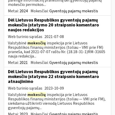
parengė informacinį pranešimą dėl gyventojų pajamų
mokesčio permokos...
Metai:
2024
Mokesčiai:
Gyventojų pajamų mokestis
Dėl Lietuvos Respublikos gyventojų pajamų
mokesčio įstatymo 20 straipsnio komentaro
naujos redakcijos
Web turinio sąrašas
2021-07-08
Valstybinė
mokesčių
inspekcija prie Lietuvos
Respublikos finansų ministerijos (toliau – VMI prie FM)
praneša, kad 2021-07-07 raštu Nr. (18.18-31-1)RM-31605
nauja redakcija...
Metai:
2021
Mokesčiai:
Gyventojų pajamų mokestis
Dėl Lietuvos Respublikos gyventojų pajamų
mokesčio įstatymo 22 straipsnio komentaro
atnaujinimo
Web turinio sąrašas
2023-10-09
Valstybinė
mokesčių
inspekcija prie Lietuvos
Respublikos finansų ministerijos (toliau — VMI prie FM),
siekdama užtikrinti vienodą Lietuvos Respublikos
gyventojų pajamų...
Metai:
2023
Mokesčiai:
Gyventojų pajamų mokestis