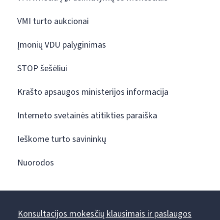
VMI turto aukcionai
Įmonių VDU palyginimas
STOP šešėliui
Krašto apsaugos ministerijos informacija
Interneto svetainės atitikties paraiška
Ieškome turto savininkų
Nuorodos
Konsultacijos mokesčių klausimais ir paslaugos