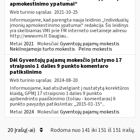
apmokestinimo ypatumai“
Web turinio sąrašas
2021-10-25
Informuojame, kad parengta nauja leidinio „Individualių
įmonių apmokestinimo ypatumai“ redakcija. Šis leidinys
yra skelbiamas VMI prie FM interneto svetainėje adresu
http://www.vmi.lt Daugiau...
Metai:
2021
Mokesčiai:
Gyventojų pajamų mokestis
Nekilnojamojo turto mokestis
Pelno mokestis
Dėl Gyventojų pajamų mokesčio įstatymo 17
straipsnio 1 dalies 9 punkto komentaro
patikslinimo
Web turinio sąrašas
2024-08-20
Informuojame, kad atsižvelgiant į nustatytą korektūros
klaidą, GPMĮ 17 straipsnio 1 dalies 9 punkto
apibendrinto paaiškinimo (toliau - komentaras) 6
punkto pavyzdys patikslintas: „2015-01-15“...
Metai:
2024
Mokesčiai:
Gyventojų pajamų mokestis
20 Įrašų(-ai)
Rodoma nuo 141 iki 151 iš 151 irašų.