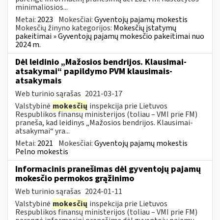
minimaliosios...
Metai:
2023
Mokesčiai:
Gyventojų pajamų mokestis
Mokesčių žinyno kategorijos:
Mokesčių įstatymų
pakeitimai » Gyventojų pajamų mokesčio pakeitimai nuo
2024 m.
Dėl leidinio „Mažosios bendrijos. Klausimai-
atsakymai“ papildymo PVM klausimais-
atsakymais
Web turinio sąrašas
2021-03-17
Valstybinė
mokesčių
inspekcija prie Lietuvos
Respublikos finansų ministerijos (toliau – VMI prie FM)
praneša, kad leidinys „Mažosios bendrijos. Klausimai-
atsakymai“ yra...
Metai:
2021
Mokesčiai:
Gyventojų pajamų mokestis
Pelno mokestis
Informacinis pranešimas dėl gyventojų pajamų
mokesčio permokos grąžinimo
Web turinio sąrašas
2024-01-11
Valstybinė
mokesčių
inspekcija prie Lietuvos
Respublikos finansų ministerijos (toliau – VMI prie FM)