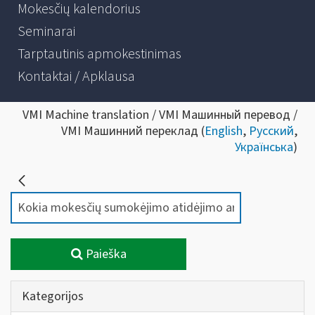
Mokesčių kalendorius
Seminarai
Tarptautinis apmokestinimas
Kontaktai / Apklausa
VMI Machine translation / VMI Машинный перевод /
VMI Машинний переклад (
English
,
Русский
,
Українська
)
Paieška
Kategorijos