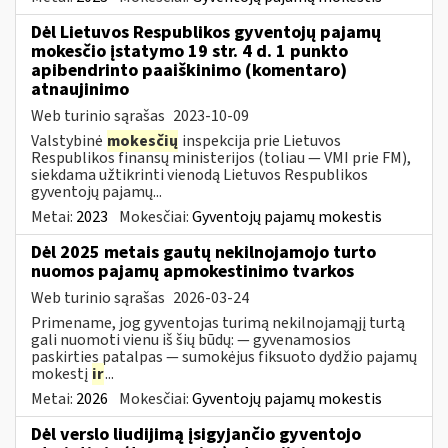
Dėl Lietuvos Respublikos gyventojų pajamų
mokesčio įstatymo 19 str. 4 d. 1 punkto
apibendrinto paaiškinimo (komentaro)
atnaujinimo
Web turinio sąrašas
2023-10-09
Valstybinė
mokesčių
inspekcija prie Lietuvos
Respublikos finansų ministerijos (toliau — VMI prie FM),
siekdama užtikrinti vienodą Lietuvos Respublikos
gyventojų pajamų...
Metai:
2023
Mokesčiai:
Gyventojų pajamų mokestis
Dėl 2025 metais gautų nekilnojamojo turto
nuomos pajamų apmokestinimo tvarkos
Web turinio sąrašas
2026-03-24
Primename, jog gyventojas turimą nekilnojamąjį turtą
gali nuomoti vienu iš šių būdų: — gyvenamosios
paskirties patalpas — sumokėjus fiksuoto dydžio pajamų
mokestį
ir
...
Metai:
2026
Mokesčiai:
Gyventojų pajamų mokestis
Dėl verslo liudijimą įsigyjančio gyventojo