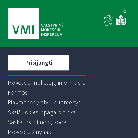
Prisijungti
Mokesčių mokėtojų informacija
Formos
Rinkmenos / Atviri duomenys
Skaičiuoklės ir pagalbininkai
Sąskaitos ir įmokų kodai
Mokesčių žinynas