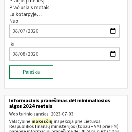
Praėjusį mėnesį
Praėjusiais metais
Laikotarpyje…
Nuo
Iki
Paieška
Informacinis pranešimas dėl minimaliosios
algos 2024 metais
Web turinio sąrašas
2023-07-03
Valstybinė
mokesčių
inspekcija prie Lietuvos
Respublikos finansų ministerijos (toliau – VMI prie FM)
parengė informacinį pranešimą dėl 2024 m. nustatytos