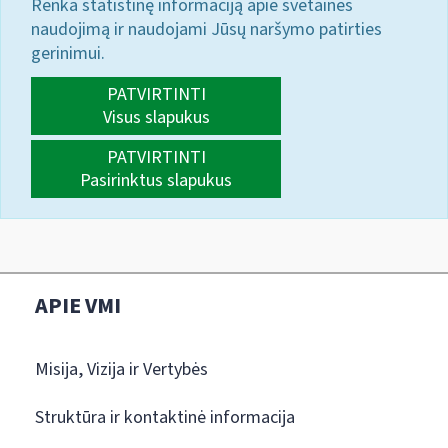
Renka statistinę informaciją apie svetainės
naudojimą ir naudojami Jūsų naršymo patirties
gerinimui.
PATVIRTINTI
Visus slapukus
PATVIRTINTI
Pasirinktus slapukus
APIE VMI
Misija, Vizija ir Vertybės
Struktūra ir kontaktinė informacija