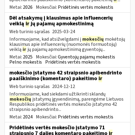
Metai:
2026
Mokesčiai:
Pridėtinės vertės mokestis
Dėl atsakymų į klausimus apie influencerių
veiklą
ir
jų pajamų apmokestinimą
Web turinio sąrašas
2025-03-24
Informuojame, kad atsižvelgdami į
mokesčių
mokėtojų
klausimus apie influencerių (nuomonės formuotojų)
veiklą
ir
jų pajamų apmokestinimą gyventojų...
Metai:
2025
Mokesčiai:
Gyventojų pajamų mokestis
Pelno mokestis
Pridėtinės vertės mokestis
mokesčio įstatymo 42 straipsnio apibendrinto
paaiškinimo (komentaro) pakeitimo
ir
Web turinio sąrašas
2024-12-12
Informuojame, kad siekdami užtikrinti sklandų
mokesčių
įstatymų įgyvendinimą, parengėme Lietuvos
Respublikos pridėtinės vertės mokesčio įstatymo 42
straipsnio apibendrinto...
Metai:
2024
Mokesčiai:
Pridėtinės vertės mokestis
Pridėtinės vertės mokesčio įstatymo 71
straipsnio 7 dalies komentaro pakeitimo
ir