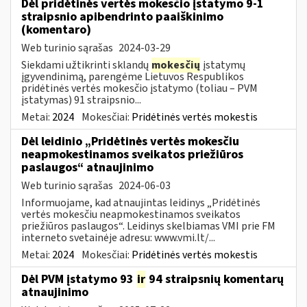
Dėl pridėtinės vertės mokesčio įstatymo 9-1
straipsnio apibendrinto paaiškinimo
(komentaro)
Web turinio sąrašas
2024-03-29
Siekdami užtikrinti sklandų
mokesčių
įstatymų
įgyvendinimą, parengėme Lietuvos Respublikos
pridėtinės vertės mokesčio įstatymo (toliau – PVM
įstatymas) 91 straipsnio...
Metai:
2024
Mokesčiai:
Pridėtinės vertės mokestis
Dėl leidinio „Pridėtinės vertės mokesčiu
neapmokestinamos sveikatos priežiūros
paslaugos“ atnaujinimo
Web turinio sąrašas
2024-06-03
Informuojame, kad atnaujintas leidinys „Pridėtinės
vertės mokesčiu neapmokestinamos sveikatos
priežiūros paslaugos“. Leidinys skelbiamas VMI prie FM
interneto svetainėje adresu: www.vmi.lt/...
Metai:
2024
Mokesčiai:
Pridėtinės vertės mokestis
Dėl PVM įstatymo 93
ir
94 straipsnių komentarų
atnaujinimo