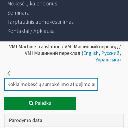
Mokesčių kalendorius
Seminarai
Tarptautinis apmokestinimas
Kontaktai / Apklausa
VMI Machine translation / VMI Машинный перевод /
VMI Машинний переклад (
English
,
Русский
,
Українська
)
Paieška
Parodymo data