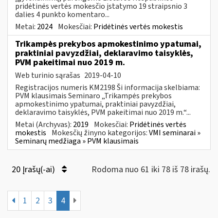
pridėtinės vertės mokesčio įstatymo 19 straipsnio 3
dalies 4 punkto komentaro...
Metai:
2024
Mokesčiai:
Pridėtinės vertės mokestis
Trikampės prekybos apmokestinimo ypatumai,
praktiniai pavyzdžiai, deklaravimo taisyklės,
PVM pakeitimai nuo 2019 m.
Web turinio sąrašas
2019-04-10
Registracijos numeris KM2198 Ši informacija skelbiama:
PVM klausimais Seminaro „Trikampės prekybos
apmokestinimo ypatumai, praktiniai pavyzdžiai,
deklaravimo taisyklės, PVM pakeitimai nuo 2019 m.“...
Metai (Archyvas):
2019
Mokesčiai:
Pridėtinės vertės
mokestis
Mokesčių žinyno kategorijos:
VMI seminarai »
Seminarų medžiaga » PVM klausimais
20 Įrašų(-ai)
Rodoma nuo 61 iki 78 iš 78 irašų.
1
2
3
4