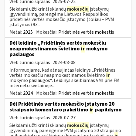
Web turinio sąrašas
2025-07-22
Siekdami užtikrinti sklandų
mokesčių
įstatymų
įgyvendinimą, parengėme Lietuvos Respublikos
pridėtinės vertės mokesčio įstatymo (toliau – PVM
įstatymas) 93...
Metai:
2025
Mokesčiai:
Pridėtinės vertės mokestis
Dėl leidinio „Pridėtinės vertės mokesčiu
neapmokestinamos švietimo
ir
mokymo
paslaugos
Web turinio sąrašas
2024-08-08
Informuojame, kad atnaujintas leidinys „Pridėtinės
vertės mokesčiu neapmokestinamos švietimo
ir
mokymo paslaugos“. Leidinys skelbiamas VMI prie FM
interneto svetainėje...
Metai:
2024
Mokesčiai:
Pridėtinės vertės mokestis
Dėl Pridėtinės vertės mokesčio įstatymo 20
straipsnio komentaro pakeitimo
ir
papildymo
Web turinio sąrašas
2026-07-27
Siekdami užtikrinti sklandų
mokesčių
įstatymų
įgyvendinimą, parengėme PVM įstatymo 20 straipsnio
apibendrinto paaiškinimo (komentaro) pakeitimą
ir
...