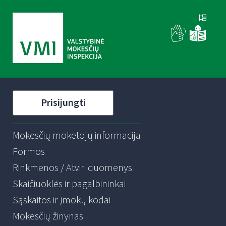
Prisijungti
Mokesčių mokėtojų informacija
Formos
Rinkmenos / Atviri duomenys
Skaičiuoklės ir pagalbininkai
Sąskaitos ir įmokų kodai
Mokesčių žinynas