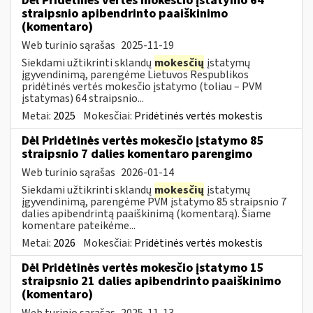
Dėl Pridėtinės vertės mokesčio įstatymo 64
straipsnio apibendrinto paaiškinimo
(komentaro)
Web turinio sąrašas
2025-11-19
Siekdami užtikrinti sklandų
mokesčių
įstatymų
įgyvendinimą, parengėme Lietuvos Respublikos
pridėtinės vertės mokesčio įstatymo (toliau – PVM
įstatymas) 64 straipsnio...
Metai:
2025
Mokesčiai:
Pridėtinės vertės mokestis
Dėl Pridėtinės vertės mokesčio įstatymo 85
straipsnio 7 dalies komentaro parengimo
Web turinio sąrašas
2026-01-14
Siekdami užtikrinti sklandų
mokesčių
įstatymų
įgyvendinimą, parengėme PVM įstatymo 85 straipsnio 7
dalies apibendrintą paaiškinimą (komentarą). Šiame
komentare pateikėme...
Metai:
2026
Mokesčiai:
Pridėtinės vertės mokestis
Dėl Pridėtinės vertės mokesčio įstatymo 15
straipsnio 21 dalies apibendrinto paaiškinimo
(komentaro)
Web turinio sąrašas
2025-11-13