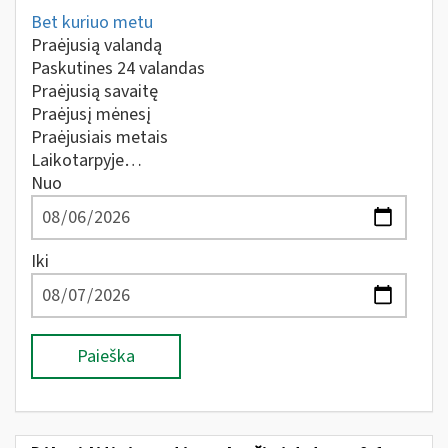
Bet kuriuo metu
Praėjusią valandą
Paskutines 24 valandas
Praėjusią savaitę
Praėjusį mėnesį
Praėjusiais metais
Laikotarpyje…
Nuo
Iki
Paieška