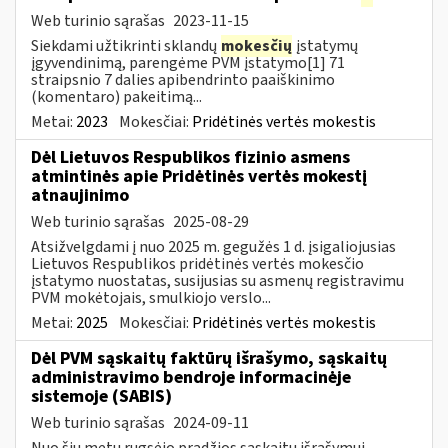
Web turinio sąrašas
2023-11-15
Siekdami užtikrinti sklandų
mokesčių
įstatymų
įgyvendinimą, parengėme PVM įstatymo[1] 71
straipsnio 7 dalies apibendrinto paaiškinimo
(komentaro) pakeitimą...
Metai:
2023
Mokesčiai:
Pridėtinės vertės mokestis
Dėl Lietuvos Respublikos fizinio asmens
atmintinės apie Pridėtinės vertės mokestį
atnaujinimo
Web turinio sąrašas
2025-08-29
Atsižvelgdami į nuo 2025 m. gegužės 1 d. įsigaliojusias
Lietuvos Respublikos pridėtinės vertės mokesčio
įstatymo nuostatas, susijusias su asmenų registravimu
PVM mokėtojais, smulkiojo verslo...
Metai:
2025
Mokesčiai:
Pridėtinės vertės mokestis
Dėl PVM sąskaitų faktūrų išrašymo, sąskaitų
administravimo bendroje informacinėje
sistemoje (SABIS)
Web turinio sąrašas
2024-09-11
Nuo šių metų rugsėjo pradžios sąskaitų išrašymui