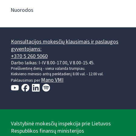
Nuorodos
Konsultacijos mokesčių klausimais ir paslaugos
gyventojams:
+370 5 260 5060
Darbo laikas: I-IV 8.00-17.00, V 8.00-15.45.
Prieššventinę dieną - viena valanda trumpiau.
Kiekvieno mėnesio antrą penktadienį 8.00 val. - 12.00 val.
Mano VMI
Paklausimas per
Valstybinė mokesčių inspekcija prie Lietuvos
Respublikos finansų ministerijos