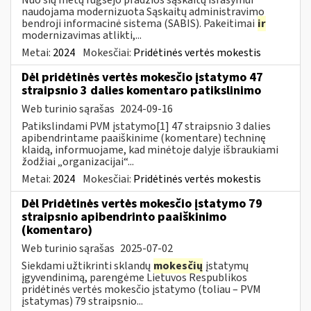
naudojama modernizuota Sąskaitų administravimo
bendroji informacinė sistema (SABIS). Pakeitimai
ir
modernizavimas atlikti,...
Metai:
2024
Mokesčiai:
Pridėtinės vertės mokestis
Dėl pridėtinės vertės mokesčio įstatymo 47
straipsnio 3 dalies komentaro patikslinimo
Web turinio sąrašas
2024-09-16
Patikslindami PVM įstatymo[1] 47 straipsnio 3 dalies
apibendrintame paaiškinime (komentare) techninę
klaidą, informuojame, kad minėtoje dalyje išbraukiami
žodžiai „organizacijai“...
Metai:
2024
Mokesčiai:
Pridėtinės vertės mokestis
Dėl Pridėtinės vertės mokesčio įstatymo 79
straipsnio apibendrinto paaiškinimo
(komentaro)
Web turinio sąrašas
2025-07-02
Siekdami užtikrinti sklandų
mokesčių
įstatymų
įgyvendinimą, parengėme Lietuvos Respublikos
pridėtinės vertės mokesčio įstatymo (toliau – PVM
įstatymas) 79 straipsnio...