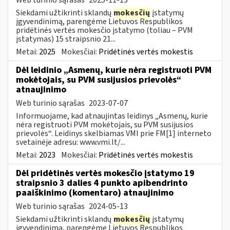
Siekdami užtikrinti sklandų
mokesčių
įstatymų
įgyvendinimą, parengėme Lietuvos Respublikos
pridėtinės vertės mokesčio įstatymo (toliau – PVM
įstatymas) 15 straipsnio 21...
Metai:
2025
Mokesčiai:
Pridėtinės vertės mokestis
Dėl leidinio „Asmenų, kurie nėra registruoti PVM
mokėtojais, su PVM susijusios prievolės“
atnaujinimo
Web turinio sąrašas
2023-07-07
Informuojame, kad atnaujintas leidinys „Asmenų, kurie
nėra registruoti PVM mokėtojais, su PVM susijusios
prievolės“. Leidinys skelbiamas VMI prie FM[1] interneto
svetainėje adresu: www.vmi.lt/...
Metai:
2023
Mokesčiai:
Pridėtinės vertės mokestis
Dėl pridėtinės vertės mokesčio įstatymo 19
straipsnio 3 dalies 4 punkto apibendrinto
paaiškinimo (komentaro) atnaujinimo
Web turinio sąrašas
2024-05-13
Siekdami užtikrinti sklandų
mokesčių
įstatymų
įgyvendinimą, parengėme Lietuvos Respublikos