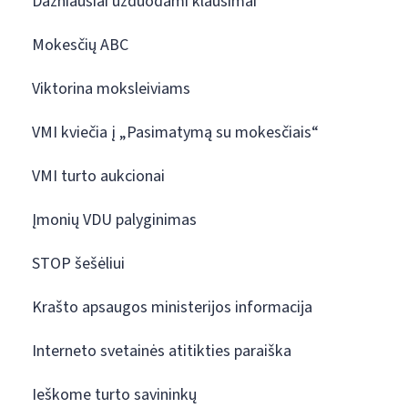
Dažniausiai užduodami klausimai
Mokesčių ABC
Viktorina moksleiviams
VMI kviečia į „Pasimatymą su mokesčiais“
VMI turto aukcionai
Įmonių VDU palyginimas
STOP šešėliui
Krašto apsaugos ministerijos informacija
Interneto svetainės atitikties paraiška
Ieškome turto savininkų