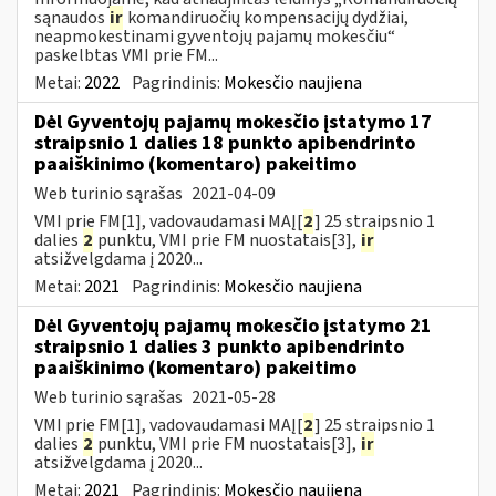
sąnaudos
ir
komandiruočių kompensacijų dydžiai,
neapmokestinami gyventojų pajamų mokesčiu“
paskelbtas VMI prie FM...
Metai:
2022
Pagrindinis:
Mokesčio naujiena
Dėl Gyventojų pajamų mokesčio įstatymo 17
straipsnio 1 dalies 18 punkto apibendrinto
paaiškinimo (komentaro) pakeitimo
Web turinio sąrašas
2021-04-09
VMI prie FM[1], vadovaudamasi MAĮ[
2
] 25 straipsnio 1
dalies
2
punktu, VMI prie FM nuostatais[3],
ir
atsižvelgdama į 2020...
Metai:
2021
Pagrindinis:
Mokesčio naujiena
Dėl Gyventojų pajamų mokesčio įstatymo 21
straipsnio 1 dalies 3 punkto apibendrinto
paaiškinimo (komentaro) pakeitimo
Web turinio sąrašas
2021-05-28
VMI prie FM[1], vadovaudamasi MAĮ[
2
] 25 straipsnio 1
dalies
2
punktu, VMI prie FM nuostatais[3],
ir
atsižvelgdama į 2020...
Metai:
2021
Pagrindinis:
Mokesčio naujiena