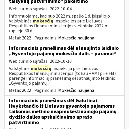
taisyklių patvirtinimo“ pakeitimo
Web turinio sąrašas
2022-10-04
Informuojame, kad nuo 2022 m. spalio 1 d. įsigaliojo
Valstybinės
mokesčių
inspekcijos prie Lietuvos
Respublikos finansų ministerijos viršininko 2022 m.
rugsėjo 30 d....
Metai:
2022
Pagrindinis:
Mokesčio naujiena
Informacinis pranešimas dėl atnaujinto leidinio
„Gyventojo pajamų mokesčio dalis – paramai“
Web turinio sąrašas
2022-10-10
Valstybinė
mokesčių
inspekcija prie Lietuvos
Respublikos finansų ministerijos (toliau – VMI prie FM)
parengė informacinį pranešimą dėl atnaujinto leidinio
„Gyventojo pajamų...
Metai:
2022
Pagrindinis:
Mokesčio naujiena
Informacinis pranešimas dėl Galutinai
išvykstančio iš Lietuvos gyventojo pajamoms
taikomos metinio neapmokestinamojo pajamų
dydžio dalies apskaičiavimo aprašo
patvirtinimo