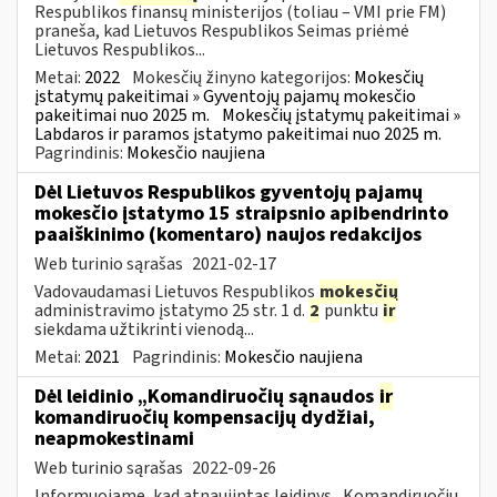
Respublikos finansų ministerijos (toliau – VMI prie FM)
praneša, kad Lietuvos Respublikos Seimas priėmė
Lietuvos Respublikos...
Metai:
2022
Mokesčių žinyno kategorijos:
Mokesčių
įstatymų pakeitimai » Gyventojų pajamų mokesčio
pakeitimai nuo 2025 m.
Mokesčių įstatymų pakeitimai »
Labdaros ir paramos įstatymo pakeitimai nuo 2025 m.
Pagrindinis:
Mokesčio naujiena
Dėl Lietuvos Respublikos gyventojų pajamų
mokesčio įstatymo 15 straipsnio apibendrinto
paaiškinimo (komentaro) naujos redakcijos
Web turinio sąrašas
2021-02-17
Vadovaudamasi Lietuvos Respublikos
mokesčių
administravimo įstatymo 25 str. 1 d.
2
punktu
ir
siekdama užtikrinti vienodą...
Metai:
2021
Pagrindinis:
Mokesčio naujiena
Dėl leidinio „Komandiruočių sąnaudos
ir
komandiruočių kompensacijų dydžiai,
neapmokestinami
Web turinio sąrašas
2022-09-26
Informuojame, kad atnaujintas leidinys „Komandiruočių