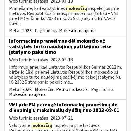
Web turinio sąrašas
2023-03-13
Pranešame, kad Valstybinės
mokesčių
inspekcijos prie
Lietuvos Respublikos finansų ministerijos (toliau – VMI
prie FM) viršininko 2023 m. kovo 9 d. įsakymu Nr. VA-17
buvo...
Metai:
2023
Pagrindinis:
Mokesčio naujiena
Informacinis pranešimas dėl mokesčio už
valstybės turto naudojimą patikėjimo teise
įstatymo pakeitimo
Web turinio sąrašas
2022-07-18
Informuojame, kad Lietuvos Respublikos Seimas 2022 m.
birželio 28 d. priėmė Lietuvos Respublikos mokesčio už
valstybės turto naudojimą patikėjimo teise įstatymo Nr.
IX-2332 5 straipsnio pakeitimo...
Metai:
2022
Mokesčiai:
Pelno mokestis
Pagrindinis:
Mokesčio naujiena
VMI prie FM parengė informacinį pranešimą dėl
dienpinigių maksimalių dydžių nuo 2023-08-01
Web turinio sąrašas
2023-07-21
Valstybinė
mokesčių
inspekcija prie Lietuvos
Respublikos finansų ministerijos (toliau - VMI prie FM)