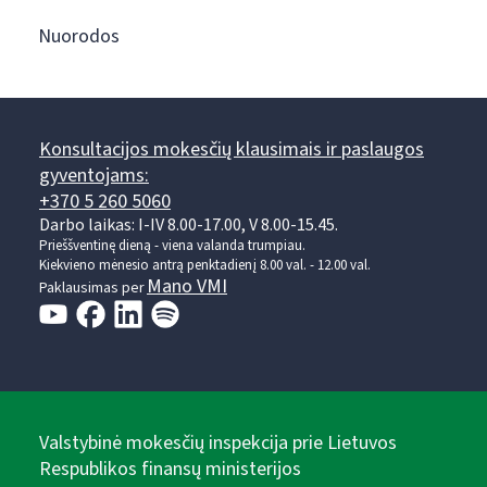
Nuorodos
Konsultacijos mokesčių klausimais ir paslaugos
gyventojams:
+370 5 260 5060
Darbo laikas: I-IV 8.00-17.00, V 8.00-15.45.
Prieššventinę dieną - viena valanda trumpiau.
Kiekvieno mėnesio antrą penktadienį 8.00 val. - 12.00 val.
Mano VMI
Paklausimas per
Valstybinė mokesčių inspekcija prie Lietuvos
Respublikos finansų ministerijos