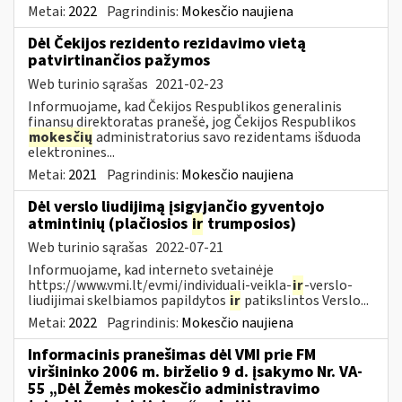
Metai:
2022
Pagrindinis:
Mokesčio naujiena
Dėl Čekijos rezidento rezidavimo vietą
patvirtinančios pažymos
Web turinio sąrašas
2021-02-23
Informuojame, kad Čekijos Respublikos generalinis
finansų direktoratas pranešė, jog Čekijos Respublikos
mokesčių
administratorius savo rezidentams išduoda
elektronines...
Metai:
2021
Pagrindinis:
Mokesčio naujiena
Dėl verslo liudijimą įsigyjančio gyventojo
atmintinių (plačiosios
ir
trumposios)
Web turinio sąrašas
2022-07-21
Informuojame, kad interneto svetainėje
https://www.vmi.lt/evmi/individuali-veikla-
ir
-verslo-
liudijimai skelbiamos papildytos
ir
patikslintos Verslo...
Metai:
2022
Pagrindinis:
Mokesčio naujiena
Informacinis pranešimas dėl VMI prie FM
viršininko 2006 m. birželio 9 d. įsakymo Nr. VA-
55 „Dėl Žemės mokesčio administravimo