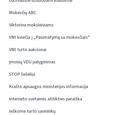
Dažniausiai užduodami klausimai
Mokesčių ABC
Viktorina moksleiviams
VMI kviečia į „Pasimatymą su mokesčiais“
VMI turto aukcionai
Įmonių VDU palyginimas
STOP šešėliui
Krašto apsaugos ministerijos informacija
Interneto svetainės atitikties paraiška
Ieškome turto savininkų