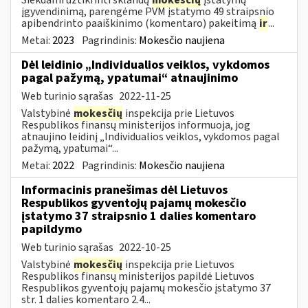
įgyvendinimą, parengėme PVM įstatymo 49 straipsnio
apibendrinto paaiškinimo (komentaro) pakeitimą
ir
...
Metai:
2023
Pagrindinis:
Mokesčio naujiena
Dėl leidinio „Individualios veiklos, vykdomos
pagal pažymą, ypatumai“ atnaujinimo
Web turinio sąrašas
2022-11-25
Valstybinė
mokesčių
inspekcija prie Lietuvos
Respublikos finansų ministerijos informuoja, jog
atnaujino leidinį „Individualios veiklos, vykdomos pagal
pažymą, ypatumai“...
Metai:
2022
Pagrindinis:
Mokesčio naujiena
Informacinis pranešimas dėl Lietuvos
Respublikos gyventojų pajamų mokesčio
įstatymo 37 straipsnio 1 dalies komentaro
papildymo
Web turinio sąrašas
2022-10-25
Valstybinė
mokesčių
inspekcija prie Lietuvos
Respublikos finansų ministerijos papildė Lietuvos
Respublikos gyventojų pajamų mokesčio įstatymo 37
str. 1 dalies komentaro 2.4...