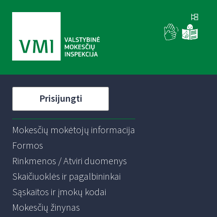
Prisijungti
Mokesčių mokėtojų informacija
Formos
Rinkmenos / Atviri duomenys
Skaičiuoklės ir pagalbininkai
Sąskaitos ir įmokų kodai
Mokesčių žinynas