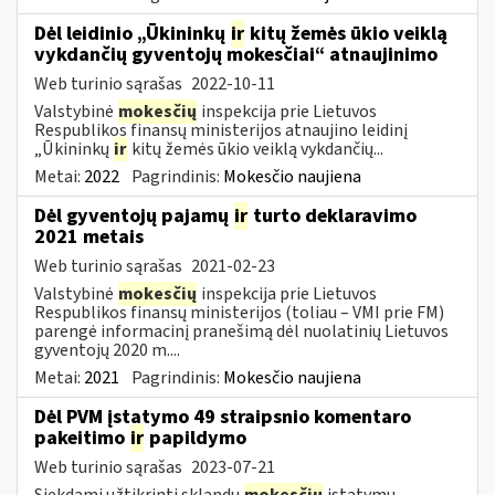
Dėl leidinio „Ūkininkų
ir
kitų žemės ūkio veiklą
vykdančių gyventojų mokesčiai“ atnaujinimo
Web turinio sąrašas
2022-10-11
Valstybinė
mokesčių
inspekcija prie Lietuvos
Respublikos finansų ministerijos atnaujino leidinį
„Ūkininkų
ir
kitų žemės ūkio veiklą vykdančių...
Metai:
2022
Pagrindinis:
Mokesčio naujiena
Dėl gyventojų pajamų
ir
turto deklaravimo
2021 metais
Web turinio sąrašas
2021-02-23
Valstybinė
mokesčių
inspekcija prie Lietuvos
Respublikos finansų ministerijos (toliau – VMI prie FM)
parengė informacinį pranešimą dėl nuolatinių Lietuvos
gyventojų 2020 m....
Metai:
2021
Pagrindinis:
Mokesčio naujiena
Dėl PVM įstatymo 49 straipsnio komentaro
pakeitimo
ir
papildymo
Web turinio sąrašas
2023-07-21
Siekdami užtikrinti sklandų
mokesčių
įstatymų