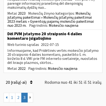
parengė informacinį pranešimą dėl dienpinigių
maksimalių dydžių nuo...
Metai:
2023
Mokesčių žinyno kategorijos:
Mokesčių
įstatymų pakeitimai » Mokesčių įstatymų pakeitimai
2023 metais » Gyventojų pajamų mokesčio pakeitimai
nuo 2023 m.
Pagrindinis:
Mokesčio naujiena
Dėl PVM įstatymo 20 straipsnio 4 dalies
komentaro įsigaliojimo
Web turinio sąrašas
2022-07-15
Informuojame, kad Pridėtinės vertės mokesčio įstatymo
20 straipsnio 4 dalies komentaro, paskelbto š. m.
birželio 8 d. VMI prie FM interneto svetainėje, nuostatos
dėl kraujo plazmos, skirtos...
Metai:
2022
Pagrindinis:
Mokesčio naujiena
20 Įrašų(-ai)
Rodoma nuo 41 iki 51 iš 51 irašų.
1
2
3