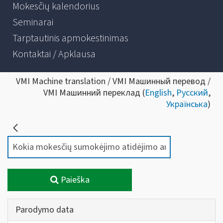
Mokesčių kalendorius
Seminarai
Tarptautinis apmokestinimas
Kontaktai / Apklausa
VMI Machine translation / VMI Машинный перевод /
VMI Машинний переклад (
English
,
Русский
,
Українська
)
Paieška
Parodymo data