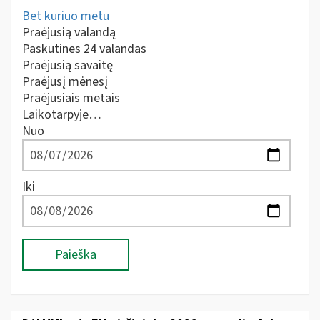
Bet kuriuo metu
Praėjusią valandą
Paskutines 24 valandas
Praėjusią savaitę
Praėjusį mėnesį
Praėjusiais metais
Laikotarpyje…
Nuo
Iki
Paieška