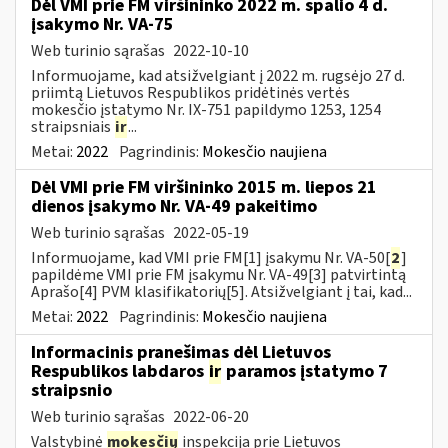
Dėl VMI prie FM viršininko 2022 m. spalio 4 d.
įsakymo Nr. VA-75
Web turinio sąrašas
2022-10-10
Informuojame, kad atsižvelgiant į 2022 m. rugsėjo 27 d.
priimtą Lietuvos Respublikos pridėtinės vertės
mokesčio įstatymo Nr. IX-751 papildymo 1253, 1254
straipsniais
ir
...
Metai:
2022
Pagrindinis:
Mokesčio naujiena
Dėl VMI prie FM viršininko 2015 m. liepos 21
dienos įsakymo Nr. VA-49 pakeitimo
Web turinio sąrašas
2022-05-19
Informuojame, kad VMI prie FM[1] įsakymu Nr. VA-50[
2
]
papildėme VMI prie FM įsakymu Nr. VA-49[3] patvirtintą
Aprašo[4] PVM klasifikatorių[5]. Atsižvelgiant į tai, kad...
Metai:
2022
Pagrindinis:
Mokesčio naujiena
Informacinis pranešimas dėl Lietuvos
Respublikos labdaros
ir
paramos įstatymo 7
straipsnio
Web turinio sąrašas
2022-06-20
Valstybinė
mokesčių
inspekcija prie Lietuvos