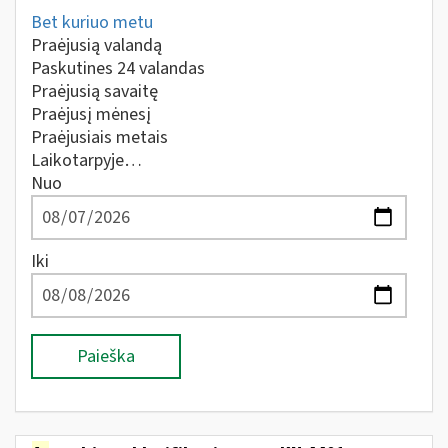
Bet kuriuo metu
Praėjusią valandą
Paskutines 24 valandas
Praėjusią savaitę
Praėjusį mėnesį
Praėjusiais metais
Laikotarpyje…
Nuo
Iki
Paieška