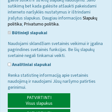
galite sutikti ir su kitų slapukų naudojimu. Savo
sutikimą bet kada galėsite atšaukti pakeisdami
interneto naršyklės nustatymus ir ištrindami
įrašytus slapukus. Daugiau informacijos
Slapukų
politika
;
Privatumo politika.
Būtinieji slapukai
Naudojami sklandžiam svetainės veikimui ir įgalina
pagrindines svetainės funkcijas. Be šių slapukų
svetainė negali tinkamai veikti.
Analitiniai slapukai
Renka statistinę informaciją apie svetainės
naudojimą ir naudojami Jūsų naršymo patirties
gerinimui.
PATVIRTINTI
Visus slapukus