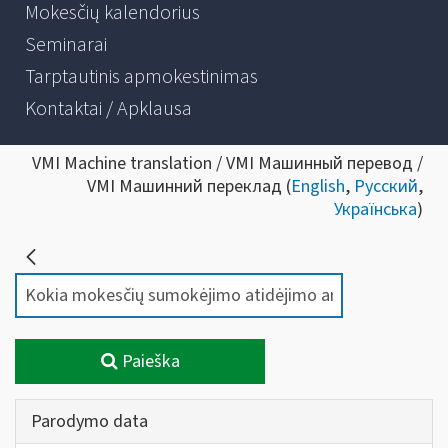
Mokesčių kalendorius
Seminarai
Tarptautinis apmokestinimas
Kontaktai / Apklausa
VMI Machine translation / VMI Машинный перевод /
VMI Машинний переклад (
English
,
Русский
,
Українська
)
Paieška
Parodymo data