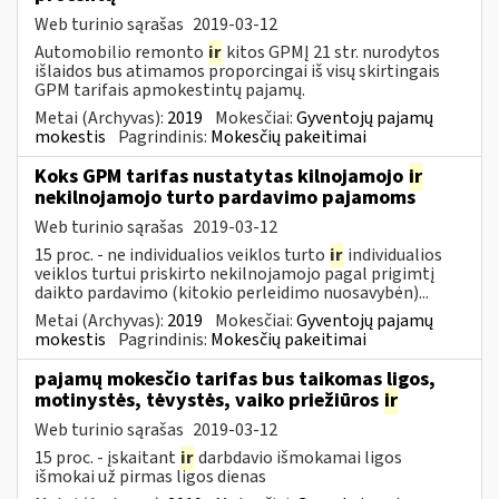
Web turinio sąrašas
2019-03-12
Automobilio remonto
ir
kitos GPMĮ 21 str. nurodytos
išlaidos bus atimamos proporcingai iš visų skirtingais
GPM tarifais apmokestintų pajamų.
Metai (Archyvas):
2019
Mokesčiai:
Gyventojų pajamų
mokestis
Pagrindinis:
Mokesčių pakeitimai
Koks GPM tarifas nustatytas kilnojamojo
ir
nekilnojamojo turto pardavimo pajamoms
Web turinio sąrašas
2019-03-12
15 proc. - ne individualios veiklos turto
ir
individualios
veiklos turtui priskirto nekilnojamojo pagal prigimtį
daikto pardavimo (kitokio perleidimo nuosavybėn)...
Metai (Archyvas):
2019
Mokesčiai:
Gyventojų pajamų
mokestis
Pagrindinis:
Mokesčių pakeitimai
pajamų mokesčio tarifas bus taikomas ligos,
motinystės, tėvystės, vaiko priežiūros
ir
Web turinio sąrašas
2019-03-12
15 proc. - įskaitant
ir
darbdavio išmokamai ligos
išmokai už pirmas ligos dienas