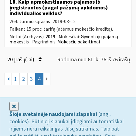
18. Kaip apmokestinamos pajamos iš
įregistruotos (pagal pažymą vykdomos)
individualios veiklos?
Web turinio sąrašas
2019-03-12
Taikant 15 proc. tarifą (atėmus mokesčio kreditą).
Metai (Archyvas):
2019
Mokesčiai:
Gyventojų pajamų
mokestis
Pagrindinis:
Mokesčių pakeitimai
20 Įrašų(-ai)
Rodoma nuo 61 iki 76 iš 76 irašų.
1
2
3
4
Uždaryti
Šioje svetainėje naudojami slapukai
(angl.
cookies). Būtinieji slapukai įdiegiami automatiškai
ir jiems nėra reikalingas Jūsų sutikimas. Taip pat