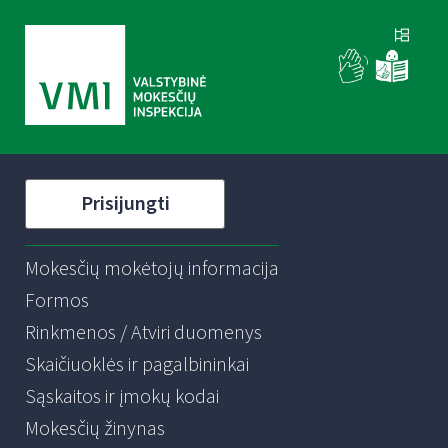
Prisijungti
Mokesčių mokėtojų informacija
Formos
Rinkmenos / Atviri duomenys
Skaičiuoklės ir pagalbininkai
Sąskaitos ir įmokų kodai
Mokesčių žinynas