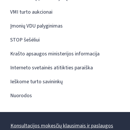
VMI turto aukcionai
Įmonių VDU palyginimas
STOP šešėliui
Krašto apsaugos ministerijos informacija
Interneto svetainės atitikties paraiška
Ieškome turto savininkų
Nuorodos
Konsultacijos mokesčių klausimais ir paslaugos