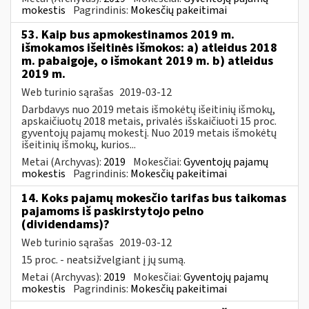
mokestis
Pagrindinis:
Mokesčių pakeitimai
53. Kaip bus apmokestinamos 2019 m.
išmokamos išeitinės išmokos: a) atleidus 2018
m. pabaigoje, o išmokant 2019 m. b) atleidus
2019 m.
Web turinio sąrašas
2019-03-12
Darbdavys nuo 2019 metais išmokėtų išeitinių išmokų,
apskaičiuotų 2018 metais, privalės išskaičiuoti 15 proc.
gyventojų pajamų mokestį. Nuo 2019 metais išmokėtų
išeitinių išmokų, kurios...
Metai (Archyvas):
2019
Mokesčiai:
Gyventojų pajamų
mokestis
Pagrindinis:
Mokesčių pakeitimai
14. Koks pajamų mokesčio tarifas bus taikomas
pajamoms iš paskirstytojo pelno
(dividendams)?
Web turinio sąrašas
2019-03-12
15 proc. - neatsižvelgiant į jų sumą.
Metai (Archyvas):
2019
Mokesčiai:
Gyventojų pajamų
mokestis
Pagrindinis:
Mokesčių pakeitimai