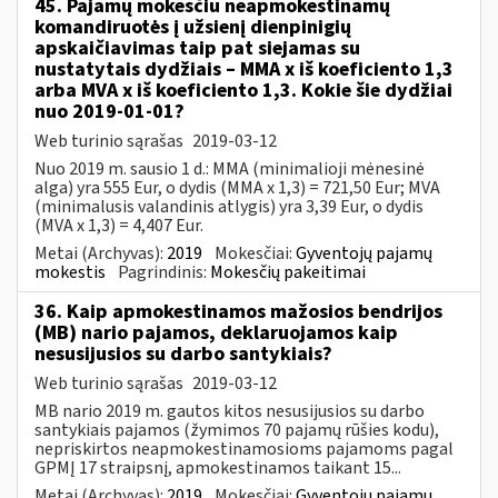
45. Pajamų mokesčiu neapmokestinamų
komandiruotės į užsienį dienpinigių
apskaičiavimas taip pat siejamas su
nustatytais dydžiais – MMA x iš koeficiento 1,3
arba MVA x iš koeficiento 1,3. Kokie šie dydžiai
nuo 2019-01-01?
Web turinio sąrašas
2019-03-12
Nuo 2019 m. sausio 1 d.: MMA (minimalioji mėnesinė
alga) yra 555 Eur, o dydis (MMA x 1,3) = 721,50 Eur; MVA
(minimalusis valandinis atlygis) yra 3,39 Eur, o dydis
(MVA x 1,3) = 4,407 Eur.
Metai (Archyvas):
2019
Mokesčiai:
Gyventojų pajamų
mokestis
Pagrindinis:
Mokesčių pakeitimai
36. Kaip apmokestinamos mažosios bendrijos
(MB) nario pajamos, deklaruojamos kaip
nesusijusios su darbo santykiais?
Web turinio sąrašas
2019-03-12
MB nario 2019 m. gautos kitos nesusijusios su darbo
santykiais pajamos (žymimos 70 pajamų rūšies kodu),
nepriskirtos neapmokestinamosioms pajamoms pagal
GPMĮ 17 straipsnį, apmokestinamos taikant 15...
Metai (Archyvas):
2019
Mokesčiai:
Gyventojų pajamų