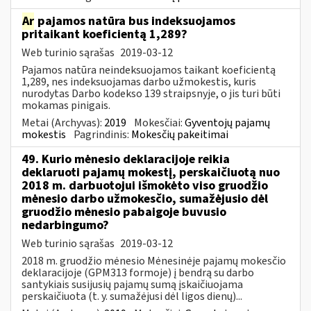
Ar
pajamos natūra bus indeksuojamos
pritaikant koeficientą 1,289?
Web turinio sąrašas
2019-03-12
Pajamos natūra neindeksuojamos taikant koeficientą
1,289, nes indeksuojamas darbo užmokestis, kuris
nurodytas Darbo kodekso 139 straipsnyje, o jis turi būti
mokamas pinigais.
Metai (Archyvas):
2019
Mokesčiai:
Gyventojų pajamų
mokestis
Pagrindinis:
Mokesčių pakeitimai
49. Kurio mėnesio deklaracijoje reikia
deklaruoti pajamų mokestį, perskaičiuotą nuo
2018 m. darbuotojui išmokėto viso gruodžio
mėnesio darbo užmokesčio, sumažėjusio dėl
gruodžio mėnesio pabaigoje buvusio
nedarbingumo?
Web turinio sąrašas
2019-03-12
2018 m. gruodžio mėnesio Mėnesinėje pajamų mokesčio
deklaracijoje (GPM313 formoje) į bendrą su darbo
santykiais susijusių pajamų sumą įskaičiuojama
perskaičiuota (t. y. sumažėjusi dėl ligos dienų)...