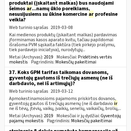
produktai (įskaitant malkas) bus naudojami
šeimos
ar
...namų ūkio poreikiams,
nesusijusiems su ūkine komercine
ar
profesine
veikla?
Web turinio sąrašas
2019-03-08
Kai medienos produktų (įskaitant malkas) pardavimas
įforminamas kasos aparato kvitu, tačiau papildomai
išrašoma PVM sąskaita faktūra (tiek pirkėjo prašymu,
tiek pardavėjo iniciatyva), nurodytųjų...
Metai (Archyvas):
2019
Mokesčiai:
Pridėtinės vertės
mokestis
Pagrindinis:
Mokesčių pakeitimai
37. Koks GPM tarifas taikomas dovanoms,
gyventojų gautoms iš trečiųjų asmenų (ne iš
darbdavio, nei iš artimųjų)?
Web turinio sąrašas
2019-03-12
Apmokestinamosioms pajamoms priskirtos dovanos,
gyventojų gautos iš trečiųjų asmenų (ne iš darbdavio
ir
ne iš tėvų, įtėvių, vaikų, įvaikių, senelių, vaikaičių, brolių,...
Metai (Archyvas):
2019
Mokesčiai ir jų dydžiai:
Gyventojų
pajamų mokestis
Pagrindinis:
Mokesčių pakeitimai