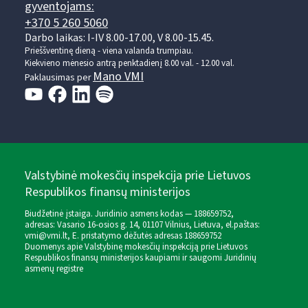
gyventojams:
+370 5 260 5060
Darbo laikas: I-IV 8.00-17.00, V 8.00-15.45.
Prieššventinę dieną - viena valanda trumpiau.
Kiekvieno mėnesio antrą penktadienį 8.00 val. - 12.00 val.
Mano VMI
Paklausimas per
Valstybinė mokesčių inspekcija prie Lietuvos
Respublikos finansų ministerijos
Biudžetinė įstaiga. Juridinio asmens kodas — 188659752,
adresas: Vasario 16-osios g. 14, 01107 Vilnius, Lietuva, el.paštas:
vmi@vmi.lt
, E. pristatymo dėžutės adresas 188659752
Duomenys apie Valstybinę mokesčių inspekciją prie Lietuvos
Respublikos finansų ministerijos kaupiami ir saugomi Juridinių
asmenų registre