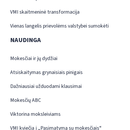
VMI skaitmeninė transformacija
Vienas langelis prievolėms valstybei sumokėti
NAUDINGA
Mokesčiai ir jų dydžiai
Atsiskaitymas grynaisiais pinigais
Dažniausiai užduodami klausimai
Mokesčių ABC
Viktorina moksleiviams
VMI kviečia į „Pasimatymą su mokesčiais“