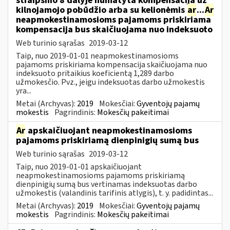
straipsnio 8 dalyje numatyta kompensacija už
kilnojamojo pobūdžio arba su kelionėmis
ar
...
Ar
neapmokestinamosioms pajamoms priskiriama
kompensacija bus skaičiuojama nuo indeksuoto
Web turinio sąrašas
2019-03-12
Taip, nuo 2019-01-01 neapmokestinamosioms
pajamoms priskiriama kompensacija skaičiuojama nuo
indeksuoto pritaikius koeficientą 1,289 darbo
užmokesčio. Pvz., jeigu indeksuotas darbo užmokestis
yra...
Metai (Archyvas):
2019
Mokesčiai:
Gyventojų pajamų
mokestis
Pagrindinis:
Mokesčių pakeitimai
Ar
apskaičiuojant neapmokestinamosioms
pajamoms priskiriamą dienpinigių sumą bus
Web turinio sąrašas
2019-03-12
Taip, nuo 2019-01-01 apskaičiuojant
neapmokestinamosioms pajamoms priskiriamą
dienpinigių sumą bus vertinamas indeksuotas darbo
užmokestis (valandinis tarifinis atlygis), t. y. padidintas...
Metai (Archyvas):
2019
Mokesčiai:
Gyventojų pajamų
mokestis
Pagrindinis:
Mokesčių pakeitimai