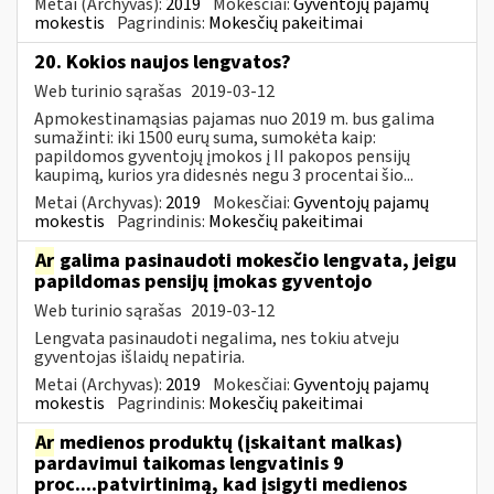
Metai (Archyvas):
2019
Mokesčiai:
Gyventojų pajamų
mokestis
Pagrindinis:
Mokesčių pakeitimai
20. Kokios naujos lengvatos?
Web turinio sąrašas
2019-03-12
Apmokestinamąsias pajamas nuo 2019 m. bus galima
sumažinti: iki 1500 eurų suma, sumokėta kaip:
papildomos gyventojų įmokos į II pakopos pensijų
kaupimą, kurios yra didesnės negu 3 procentai šio...
Metai (Archyvas):
2019
Mokesčiai:
Gyventojų pajamų
mokestis
Pagrindinis:
Mokesčių pakeitimai
Ar
galima pasinaudoti mokesčio lengvata, jeigu
papildomas pensijų įmokas gyventojo
Web turinio sąrašas
2019-03-12
Lengvata pasinaudoti negalima, nes tokiu atveju
gyventojas išlaidų nepatiria.
Metai (Archyvas):
2019
Mokesčiai:
Gyventojų pajamų
mokestis
Pagrindinis:
Mokesčių pakeitimai
Ar
medienos produktų (įskaitant malkas)
pardavimui taikomas lengvatinis 9
proc....patvirtinimą, kad įsigyti medienos