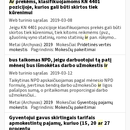
Ar
prekėms, klasifikuojamoms KN 4401
pozicijoje, kurios gali būti skirtos tiek
kūrenimui
Web turinio sąrašas
2019-03-08
Jeigu KN 4401 pozicijoje klasifikuojamos prekės gali būti
skirtos tiek kūrenimui, tiek kitoms reikmėms (pvz.,
ąžuolinių vyno statinių, romo statinių
ir
pan. rūkymo...
Metai (Archyvas):
2019
Mokesčiai:
Pridėtinės vertės
mokestis
Pagrindinis:
Mokesčių pakeitimai
bus taikomas NPD, jeigu darbuotojui tą patį
mėnesį bus išmokėtas darbo užmokestis
ir
Web turinio sąrašas
2019-03-12
Taikytinas NPD apskaičiuojamas pagal mėnesio NPD
formulę, įvertinus bendrą darbo užmokesčio
ir
ligos
pašalpos sumą, o pritaikomas proporcingai darbo
užmokesčiui...
Metai (Archyvas):
2019
Mokesčiai:
Gyventojų pajamų
mokestis
Pagrindinis:
Mokesčių pakeitimai
Gyventojui gavus skirtingais tarifais
apmokestintų pajamų, kuriuo (15, 20
ar
27
procentų