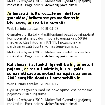
Metai (Archyvas):
2019
Mokesčiai:
Gyventojų pajamų
mokestis
Pagrindinis:
Mokesčių pakeitimai
Ar
lengvatinis 9 proc....Jeigu minėtose
granulėse / briketuose yra medienos
ir
biomasės,
ar
svarbi proporcija
Web turinio sąrašas
2019-03-08
Granulės / briketai – klasifikuojami pagal dominuojantį
komponentą: jeigu dominuoja (daugiau kaip 50 %)
mediena, klasifikuojami KN 4401 pozicijoje - jų
pardavimui gali būti taikomas lengvatinis 9...
Metai (Archyvas):
2019
Mokesčiai:
Pridėtinės vertės
mokestis
Pagrindinis:
Mokesčių pakeitimai
Kai vienas iš sutuoktinių nedirba
ir
/
ar
neturi
pajamų,
ar
tas sutuoktinis, kurio...galės
sumažinti savo apmokestinamąsias pajamas
2000 eurų išlaidomis už automobilio
ir
Web turinio sąrašas
2019-03-12
Gyventojas galės sumažinti savo apmokestinamąsias
pajamas 2000 eurų suma.
Metai (Archyvas):
2019
Mokesčiai:
Gyventojų pajamų
mokestis
Pagrindinis:
Mokesčių pakeitimai