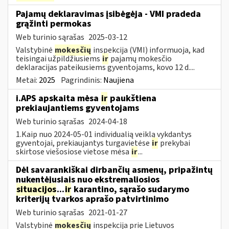
Pajamų deklaravimas įsibėgėja - VMI pradeda
grąžinti permokas
Web turinio sąrašas
2025-03-12
Valstybinė
mokesčių
inspekcija (VMI) informuoja, kad
teisingai užpildžiusiems
ir
pajamų mokesčio
deklaracijas pateikusiems gyventojams, kovo 12 d....
Metai:
2025
Pagrindinis:
Naujiena
i.APS apskaita mėsa
ir
paukštiena
prekiaujantiems gyventojams
Web turinio sąrašas
2024-04-18
1.Kaip nuo 2024-05-01 individualią veiklą vykdantys
gyventojai, prekiaujantys turgavietėse
ir
prekybai
skirtose viešosiose vietose mėsa
ir
...
Dėl savarankiškai dirbančių asmenų, pripažintų
nukentėjusiais nuo ekstremaliosios
situacijos
...
ir
karantino, sąrašo sudarymo
kriterijų tvarkos aprašo patvirtinimo
Web turinio sąrašas
2021-01-27
Valstybinė
mokesčių
inspekcija prie Lietuvos