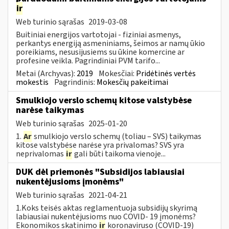
ir
Web turinio sąrašas
2019-03-08
Buitiniai energijos vartotojai - fiziniai asmenys,
perkantys energiją asmeniniams, šeimos ar namų ūkio
poreikiams, nesusijusiems su ūkine komercine ar
profesine veikla. Pagrindiniai PVM tarifo...
Metai (Archyvas):
2019
Mokesčiai:
Pridėtinės vertės
mokestis
Pagrindinis:
Mokesčių pakeitimai
Smulkiojo verslo schemų kitose valstybėse
narėse taikymas
Web turinio sąrašas
2025-01-20
1.
Ar
smulkiojo verslo schemų (toliau – SVS) taikymas
kitose valstybėse narėse yra privalomas? SVS yra
neprivalomas
ir
gali būti taikoma vienoje...
DUK dėl priemonės "Subsidijos labiausiai
nukentėjusioms įmonėms"
Web turinio sąrašas
2021-04-21
1.Koks teisės aktas reglamentuoja subsidijų skyrimą
labiausiai nukentėjusioms nuo COVID- 19 įmonėms?
Ekonomikos skatinimo
ir
koronaviruso (COVID-19)