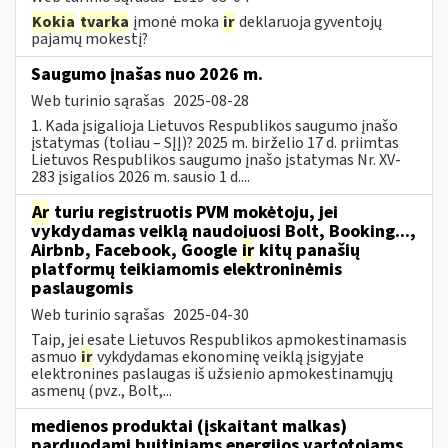
Kokia
tvarka
įmonė moka
ir
deklaruoja gyventojų
pajamų mokestį?
Saugumo įnašas nuo 2026 m.
Web turinio sąrašas
2025-08-28
1. Kada įsigalioja Lietuvos Respublikos saugumo įnašo
įstatymas (toliau – SĮĮ)? 2025 m. birželio 17 d. priimtas
Lietuvos Respublikos saugumo įnašo įstatymas Nr. XV-
283 įsigalios 2026 m. sausio 1 d....
Ar
turiu registruotis PVM mokėtoju, jei
vykdydamas veiklą naudojuosi Bolt, Booking...,
Airbnb, Facebook, Google
ir
kitų panašių
platformų teikiamomis elektroninėmis
paslaugomis
Web turinio sąrašas
2025-04-30
Taip, jei esate Lietuvos Respublikos apmokestinamasis
asmuo
ir
vykdydamas ekonominę veiklą įsigyjate
elektronines paslaugas iš užsienio apmokestinamųjų
asmenų (pvz., Bolt,...
medienos produktai (įskaitant malkas)
parduodami buitiniams energijos vartotojams