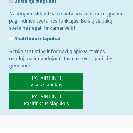
Būtinieji slapukai
Naudojami sklandžiam svetainės veikimui ir įgalina
pagrindines svetainės funkcijas. Be šių slapukų
svetainė negali tinkamai veikti.
Analitiniai slapukai
Renka statistinę informaciją apie svetainės
naudojimą ir naudojami Jūsų naršymo patirties
gerinimui.
PATVIRTINTI
Visus slapukus
PATVIRTINTI
Pasirinktus slapukus