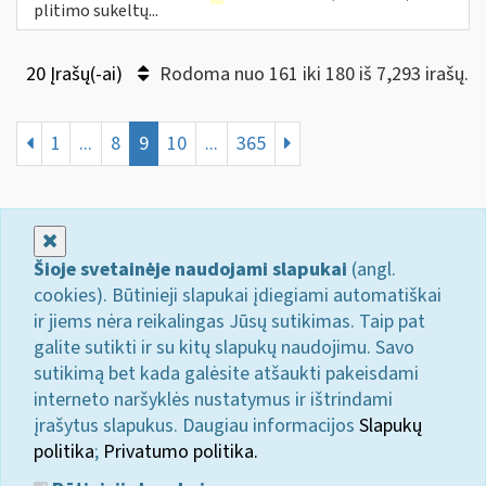
plitimo sukeltų...
20 Įrašų(-ai)
Rodoma nuo 161 iki 180 iš 7,293 irašų.
1
...
8
9
10
...
365
Uždaryti
Šioje svetainėje naudojami slapukai
(angl.
cookies). Būtinieji slapukai įdiegiami automatiškai
ir jiems nėra reikalingas Jūsų sutikimas. Taip pat
galite sutikti ir su kitų slapukų naudojimu. Savo
sutikimą bet kada galėsite atšaukti pakeisdami
interneto naršyklės nustatymus ir ištrindami
įrašytus slapukus. Daugiau informacijos
Slapukų
politika
;
Privatumo politika.