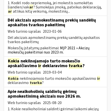
1. Kodėl rodo nepriemoką, jei mokestis sumokėtas
šiandien/vak
ar
? Sumokėjus įmoką, pateikus deklaraciją,
ar
atlikus kitą veiksmą, mokestinių...
Dėl akcizais apmokestinamų prekių sandėlių
apskaitos tvarkos pakeitimų
Web turinio sąrašas
2023-01-06
Dėl akcizais apmokestinamų prekių sandėlių apskaitos
tvarkos pakeitimų
Mokesčių įstatymų pakeitimai:
MĮP 2021 » Akcizų
mokesčių pakeitimai nuo 2023 m.
Kokia
nekilnojamojo turto mokesčio
apskaičiavimo
ir
deklaravimo
tvarka
?
Web turinio sąrašas
2019-03-04
Kokia
nekilnojamojo turto mokesčio apskaičiavimo
ir
deklaravimo
tvarka
?
Apie nealkoholinių saldintų gėrimų
apmokestinimą akcizais nuo 2026 m.
Web turinio sąrašas
2025-08-20
1. Kokie nealkoholiniai saldinti gėrimai laikomi akcizų