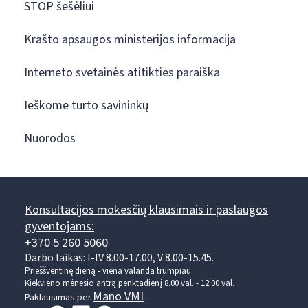
STOP šešėliui
Krašto apsaugos ministerijos informacija
Interneto svetainės atitikties paraiška
Ieškome turto savininkų
Nuorodos
Konsultacijos mokesčių klausimais ir paslaugos
gyventojams:
+370 5 260 5060
Darbo laikas: I-IV 8.00-17.00, V 8.00-15.45.
Prieššventinę dieną - viena valanda trumpiau.
Kiekvieno mėnesio antrą penktadienį 8.00 val. - 12.00 val.
Mano VMI
Paklausimas per