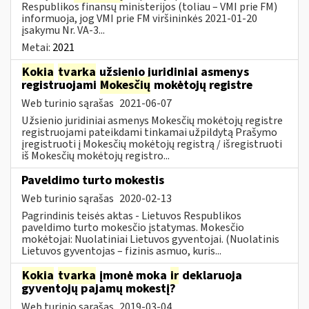
Respublikos finansų ministerijos (toliau – VMI prie FM)
informuoja, jog VMI prie FM viršininkės 2021-01-20
įsakymu Nr. VA-3...
Metai:
2021
Kokia
tvarka
užsienio juridiniai asmenys
registruojami
Mokesčių
mokėtojų registre
Web turinio sąrašas
2021-06-07
Užsienio juridiniai asmenys Mokesčių mokėtojų registre
registruojami pateikdami tinkamai užpildytą Prašymo
įregistruoti į Mokesčių mokėtojų registrą / išregistruoti
iš Mokesčių mokėtojų registro...
Paveldimo turto mokestis
Web turinio sąrašas
2020-02-13
Pagrindinis teisės aktas - Lietuvos Respublikos
paveldimo turto mokesčio įstatymas. Mokesčio
mokėtojai: Nuolatiniai Lietuvos gyventojai. (Nuolatinis
Lietuvos gyventojas – fizinis asmuo, kuris...
Kokia
tvarka
įmonė moka
ir
deklaruoja
gyventojų pajamų mokestį?
Web turinio sąrašas
2019-03-04