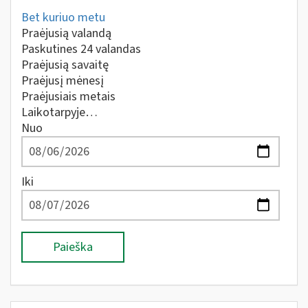
Bet kuriuo metu
Praėjusią valandą
Paskutines 24 valandas
Praėjusią savaitę
Praėjusį mėnesį
Praėjusiais metais
Laikotarpyje…
Nuo
Iki
Paieška