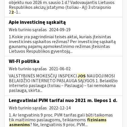
objektu nuo 2026 m. sausio 1 d.? Vadovaujantis Lietuvos
Respublikos akcizų įstatymo (toliau - AĮ) 3 straipsnio
2
2
-1...
Apie investicinę sąskaitą
Web turinio sąrašas
2024-09-19
1.Kokie yra pagrindiniai teisės aktai, kuriais įteisintas
investicinės sąskaitos režimas? Per investicinę sąskaitą
gaunamų pajamų apmokestinimo režimas įteisintas
Lietuvos Respublikos gyventojų...
WI-FI politika
Web turinio sąrašas
2021-06-02
VALSTYBINĖS MOKESČIŲ INSPEKCI
JOS
NAUDOJIMOSI
BELAIDŽIO INTERNETO PASLAUGA SĄLYGOS 1. Belaidžio
interneto paslauga (toliau – Paslauga) – tai nemokama
paslauga, skirta...
Lengvatiniai PVM tarifai nuo 2021 m. liepos 1 d.
Web turinio sąrašas
2022-12-14
1. Ar lengvatinis 9 proc. PVM tarifas gali būti taikomas
tik maitinimo paslaugoms, teikiamoms
fiziniams
asmenims
? Ne, lengvatinis 9 proc. PVM...