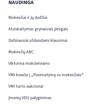
NAUDINGA
Mokesčiai ir jų dydžiai
Atsiskaitymas grynaisiais pinigais
Dažniausiai užduodami klausimai
Mokesčių ABC
Viktorina moksleiviams
VMI kviečia į „Pasimatymą su mokesčiais“
VMI turto aukcionai
Įmonių VDU palyginimas