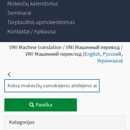
Mokesčių kalendorius
Seminarai
Tarptautinis apmokestinimas
Kontaktai / Apklausa
VMI Machine translation / VMI Машинный перевод /
VMI Машинний переклад (
English
,
Русский
,
Українська
)
Paieška
Kategorijos