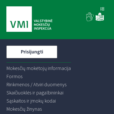
Prisijungti
Mokesčių mokėtojų informacija
Formos
Rinkmenos / Atviri duomenys
Skaičiuoklės ir pagalbininkai
Sąskaitos ir įmokų kodai
Mokesčių žinynas