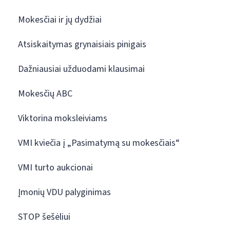
Mokesčiai ir jų dydžiai
Atsiskaitymas grynaisiais pinigais
Dažniausiai užduodami klausimai
Mokesčių ABC
Viktorina moksleiviams
VMI kviečia į „Pasimatymą su mokesčiais“
VMI turto aukcionai
Įmonių VDU palyginimas
STOP šešėliui