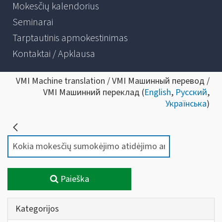
Mokesčių kalendorius
Seminarai
Tarptautinis apmokestinimas
Kontaktai / Apklausa
VMI Machine translation / VMI Машинный перевод /
VMI Машинний переклад (
English
,
Русский
,
Українська
)
Paieška
Kategorijos