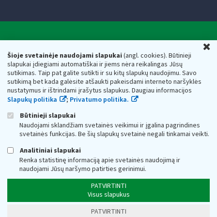
Valstybinė mokesčių inspekcija prie Lietuvos
U
Respublikos finansų ministerijos
Šioje svetainėje naudojami slapukai
(angl. cookies). Būtinieji
slapukai įdiegiami automatiškai ir jiems nėra reikalingas Jūsų
Biudžetinė įstaiga. Juridinio asmens kodas — 188659752,
sutikimas. Taip pat galite sutikti ir su kitų slapukų naudojimu. Savo
adresas: Vasario 16-osios g. 14, 01107 Vilnius, Lietuva, el.paštas:
sutikimą bet kada galėsite atšaukti pakeisdami interneto naršyklės
vmi@vmi.lt
, E. pristatymo dėžutės adresas 188659752
nustatymus ir ištrindami įrašytus slapukus. Daugiau informacijos
Duomenys apie Valstybinę mokesčių inspekciją prie Lietuvos
Slapukų politika
;
Privatumo politika.
Respublikos finansų ministerijos kaupiami ir saugomi Juridinių
asmenų registre
Būtinieji slapukai
Naudojami sklandžiam svetainės veikimui ir įgalina pagrindines
svetainės funkcijas. Be šių slapukų svetainė negali tinkamai veikti.
Analitiniai slapukai
Renka statistinę informaciją apie svetainės naudojimą ir
naudojami Jūsų naršymo patirties gerinimui.
PATVIRTINTI
Visus slapukus
PATVIRTINTI