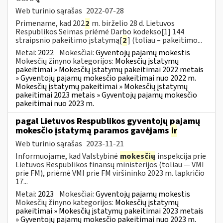
Web turinio sąrašas
2022-07-28
Primename, kad 202
2
m. birželio 28 d. Lietuvos
Respublikos Seimas priėmė Darbo kodekso[1] 144
straipsnio pakeitimo įstatymą[
2
] (toliau – pakeitimo...
Metai:
2022
Mokesčiai:
Gyventojų pajamų mokestis
Mokesčių žinyno kategorijos:
Mokesčių įstatymų
pakeitimai » Mokesčių įstatymų pakeitimai 2022 metais
» Gyventojų pajamų mokesčio pakeitimai nuo 2022 m.
Mokesčių įstatymų pakeitimai » Mokesčių įstatymų
pakeitimai 2023 metais » Gyventojų pajamų mokesčio
pakeitimai nuo 2023 m.
pagal Lietuvos Respublikos gyventojų pajamų
mokesčio įstatymą paramos gavėjams
ir
Web turinio sąrašas
2023-11-21
Informuojame, kad Valstybinė
mokesčių
inspekcija prie
Lietuvos Respublikos finansų ministerijos (toliau — VMI
prie FM), priėmė VMI prie FM viršininko 2023 m. lapkričio
17...
Metai:
2023
Mokesčiai:
Gyventojų pajamų mokestis
Mokesčių žinyno kategorijos:
Mokesčių įstatymų
pakeitimai » Mokesčių įstatymų pakeitimai 2023 metais
» Gyventojų pajamų mokesčio pakeitimai nuo 2023 m.