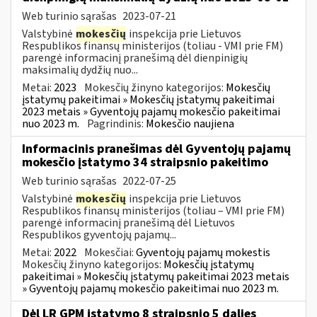
Web turinio sąrašas
2023-07-21
Valstybinė
mokesčių
inspekcija prie Lietuvos
Respublikos finansų ministerijos (toliau - VMI prie FM)
parengė informacinį pranešimą dėl dienpinigių
maksimalių dydžių nuo...
Metai:
2023
Mokesčių žinyno kategorijos:
Mokesčių
įstatymų pakeitimai » Mokesčių įstatymų pakeitimai
2023 metais » Gyventojų pajamų mokesčio pakeitimai
nuo 2023 m.
Pagrindinis:
Mokesčio naujiena
Informacinis pranešimas dėl Gyventojų pajamų
mokesčio įstatymo 34 straipsnio pakeitimo
Web turinio sąrašas
2022-07-25
Valstybinė
mokesčių
inspekcija prie Lietuvos
Respublikos finansų ministerijos (toliau – VMI prie FM)
parengė informacinį pranešimą dėl Lietuvos
Respublikos gyventojų pajamų...
Metai:
2022
Mokesčiai:
Gyventojų pajamų mokestis
Mokesčių žinyno kategorijos:
Mokesčių įstatymų
pakeitimai » Mokesčių įstatymų pakeitimai 2023 metais
» Gyventojų pajamų mokesčio pakeitimai nuo 2023 m.
Dėl LR GPM įstatymo 8 straipsnio 5 dalies