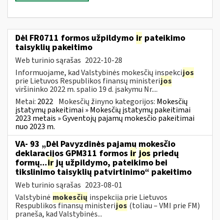
Dėl FR0711 formos užpildymo
ir
pateikimo
taisyklių pakeitimo
Web turinio sąrašas
2022-10-28
Informuojame, kad Valstybinės mokesčių inspekci
jos
prie Lietuvos Respublikos finansų ministeri
jos
viršininko 2022 m. spalio 19 d. įsakymu Nr....
Metai:
2022
Mokesčių žinyno kategorijos:
Mokesčių
įstatymų pakeitimai » Mokesčių įstatymų pakeitimai
2023 metais » Gyventojų pajamų mokesčio pakeitimai
nuo 2023 m.
VA- 93 „Dėl Pavyzdinės pajamų mokesčio
deklaracijos GPM311 formos
ir
jos
priedų
formų...
ir
jų užpildymo, pateikimo bei
tikslinimo taisyklių patvirtinimo“ pakeitimo
Web turinio sąrašas
2023-08-01
Valstybinė
mokesčių
inspekcija prie Lietuvos
Respublikos finansų ministeri
jos
(toliau – VMI prie FM)
praneša, kad Valstybinės...