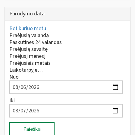
Parodymo data
Bet kuriuo metu
Praėjusią valandą
Paskutines 24 valandas
Praėjusią savaitę
Praėjusį mėnesį
Praėjusiais metais
Laikotarpyje…
Nuo
Iki
Paieška