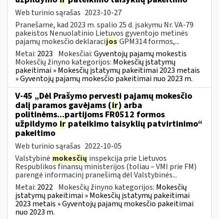
Web turinio sąrašas
2023-10-27
Pranešame, kad 2023 m. spalio 25 d. įsakymu Nr. VA-79
pakeistos Nenuolatinio Lietuvos gyventojo metinės
pajamų mokesčio deklaraci
jos
GPM314 formos,...
Metai:
2023
Mokesčiai:
Gyventojų pajamų mokestis
Mokesčių žinyno kategorijos:
Mokesčių įstatymų
pakeitimai » Mokesčių įstatymų pakeitimai 2023 metais
» Gyventojų pajamų mokesčio pakeitimai nuo 2023 m.
V-45 „Dėl Prašymo pervesti pajamų mokesčio
dalį paramos gavėjams (
ir
) arba
politinėms...partijoms FR0512 formos
užpildymo
ir
pateikimo taisyklių patvirtinimo“
pakeitimo
Web turinio sąrašas
2022-10-05
Valstybinė
mokesčių
inspekcija prie Lietuvos
Respublikos finansų ministerijos (toliau – VMI prie FM)
parengė informacinį pranešimą dėl Valstybinės...
Metai:
2022
Mokesčių žinyno kategorijos:
Mokesčių
įstatymų pakeitimai » Mokesčių įstatymų pakeitimai
2023 metais » Gyventojų pajamų mokesčio pakeitimai
nuo 2023 m.