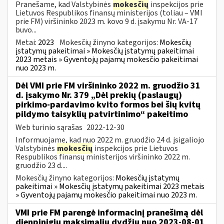
Pranešame, kad Valstybinės
mokesčių
inspekcijos prie
Lietuvos Respublikos finansų ministerijos (toliau – VMI
prie FM) viršininko 2023 m. kovo 9 d. įsakymu Nr. VA-17
buvo...
Metai:
2023
Mokesčių žinyno kategorijos:
Mokesčių
įstatymų pakeitimai » Mokesčių įstatymų pakeitimai
2023 metais » Gyventojų pajamų mokesčio pakeitimai
nuo 2023 m.
Dėl VMI prie FM viršininko 2022 m. gruodžio 31
d. įsakymo Nr. 379 „Dėl prekių (paslaugų)
pirkimo-pardavimo kvito formos bei šių kvitų
pildymo taisyklių patvirtinimo“ pakeitimo
Web turinio sąrašas
2022-12-30
Informuojame, kad nuo 2022 m. gruodžio 24 d. įsigaliojo
Valstybinės
mokesčių
inspekcijos prie Lietuvos
Respublikos finansų ministerijos viršininko 2022 m.
gruodžio 23 d....
Mokesčių žinyno kategorijos:
Mokesčių įstatymų
pakeitimai » Mokesčių įstatymų pakeitimai 2023 metais
» Gyventojų pajamų mokesčio pakeitimai nuo 2023 m.
VMI prie FM parengė informacinį pranešimą dėl
dienpinigių maksimalių dydžių nuo 2023-08-01