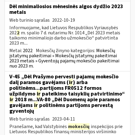
Dėl minimaliosios mėnesinės algos dydžio 2023
metais
Web turinio sąrašas
2022-10-19
Informuojame, kad Lietuvos Respublikos Vyriausybės
202
2
m. spalio 7 d. nutarimu Nr. 1014 „Dėl 2023 metais
taikomo minimaliojo darbo užmokesčio“ patvirtinta
2023 m....
Metai:
2022
Mokesčių žinyno kategorijos:
Mokesčių
įstatymų pakeitimai » Mokesčių įstatymų pakeitimai
2023 metais » Gyventojų pajamų mokesčio pakeitimai
nuo 2023 m.
V-45 „Dėl Prašymo pervesti pajamų mokesčio
dalį paramos gavėjams (
ir
) arba
politinėms...partijoms FR0512 formos
užpildymo
ir
pateikimo taisyklių patvirtinimo“
ir
2018 m...VA-80 „Dėl Duomenų apie paramos
gavėjams
ir
politinėms partijoms pervestą
gyventojų
Web turinio sąrašas
2023-04-11
Pranešame, kad Valstybinės
mokesčių
inspekcijos prie
Lietuvos Respublikos finansų ministerijos viršininko