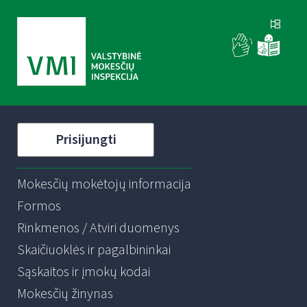
Prisijungti
Mokesčių mokėtojų informacija
Formos
Rinkmenos / Atviri duomenys
Skaičiuoklės ir pagalbininkai
Sąskaitos ir įmokų kodai
Mokesčių žinynas