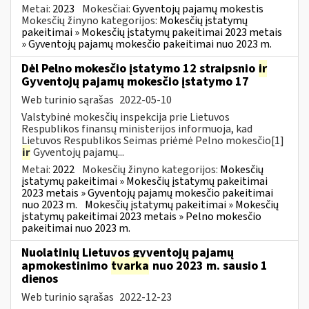
Metai:
2023
Mokesčiai:
Gyventojų pajamų mokestis
Mokesčių žinyno kategorijos:
Mokesčių įstatymų
pakeitimai » Mokesčių įstatymų pakeitimai 2023 metais
» Gyventojų pajamų mokesčio pakeitimai nuo 2023 m.
Dėl Pelno mokesčio įstatymo 12 straipsnio
ir
Gyventojų pajamų mokesčio įstatymo 17
Web turinio sąrašas
2022-05-10
Valstybinė mokesčių inspekcija prie Lietuvos
Respublikos finansų ministerijos informuoja, kad
Lietuvos Respublikos Seimas priėmė Pelno mokesčio[1]
ir
Gyventojų pajamų...
Metai:
2022
Mokesčių žinyno kategorijos:
Mokesčių
įstatymų pakeitimai » Mokesčių įstatymų pakeitimai
2023 metais » Gyventojų pajamų mokesčio pakeitimai
nuo 2023 m.
Mokesčių įstatymų pakeitimai » Mokesčių
įstatymų pakeitimai 2023 metais » Pelno mokesčio
pakeitimai nuo 2023 m.
Nuolatinių Lietuvos gyventojų pajamų
apmokestinimo
tvarka
nuo 2023 m. sausio 1
dienos
Web turinio sąrašas
2022-12-23