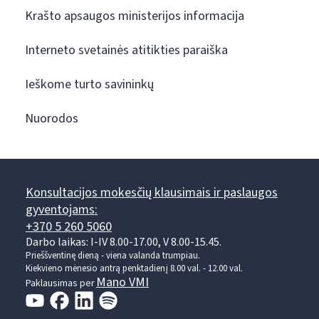
Krašto apsaugos ministerijos informacija
Interneto svetainės atitikties paraiška
Ieškome turto savininkų
Nuorodos
Konsultacijos mokesčių klausimais ir paslaugos
gyventojams:
+370 5 260 5060
Darbo laikas: I-IV 8.00-17.00, V 8.00-15.45.
Prieššventinę dieną - viena valanda trumpiau.
Kiekvieno mėnesio antrą penktadienį 8.00 val. - 12.00 val.
Mano VMI
Paklausimas per