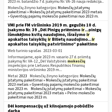
2023 m. balandžio 7 d. įsakymu Nr. VA-26 nauja redakcija...
Mokesčių žinyno kategorijos:
Mokesčių įstatymų
pakeitimai » Mokesčių įstatymų pakeitimai 2023 metais
» Gyventojų pajamų mokesčio pakeitimai nuo 2023 m.
VMI prie FM viršininko 2019 m. gegužės 10 d.
įsakymo Nr. 39 „Dėl Pinigų priėmimo
ir
...pinigų
išmokėjimo kvitų naudojimo, išrašymo
ir
apskaitos taisyklių
ir
Bilietų naudojimo...
ir
apskaitos taisyklių patvirtinimo“ pakeitimo
Web turinio sąrašas
2023-03-01
Informuojame, apie 2023 m. vasario 27 d. priimtą
įsakymą Nr. VA-12 „Dėl Valstybinės
mokesčių
inspekcijos prie Lietuvos Respublikos finansų
ministerijos viršininko 2019 m....
Metai:
2023
Mokesčių žinyno kategorijos:
Mokesčių
įstatymų pakeitimai » Mokesčių įstatymų pakeitimai
2023 metais » Gyventojų pajamų mokesčio pakeitimai
nuo 2023 m.
Mokesčių įstatymų pakeitimai » Mokesčių
įstatymų pakeitimai 2023 metais » Pelno mokesčio
pakeitimai nuo 2023 m.
Dėl kompensacijų už kilnojamojo pobūdžio
darbą