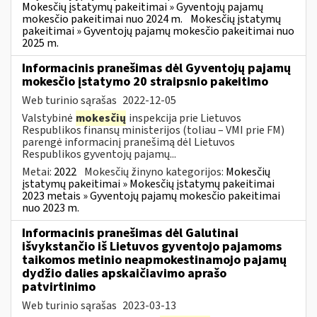
Mokesčių įstatymų pakeitimai » Gyventojų pajamų
mokesčio pakeitimai nuo 2024 m.
Mokesčių įstatymų
pakeitimai » Gyventojų pajamų mokesčio pakeitimai nuo
2025 m.
Informacinis pranešimas dėl Gyventojų pajamų
mokesčio įstatymo 20 straipsnio pakeitimo
Web turinio sąrašas
2022-12-05
Valstybinė
mokesčių
inspekcija prie Lietuvos
Respublikos finansų ministerijos (toliau – VMI prie FM)
parengė informacinį pranešimą dėl Lietuvos
Respublikos gyventojų pajamų...
Metai:
2022
Mokesčių žinyno kategorijos:
Mokesčių
įstatymų pakeitimai » Mokesčių įstatymų pakeitimai
2023 metais » Gyventojų pajamų mokesčio pakeitimai
nuo 2023 m.
Informacinis pranešimas dėl Galutinai
išvykstančio iš Lietuvos gyventojo pajamoms
taikomos metinio neapmokestinamojo pajamų
dydžio dalies apskaičiavimo aprašo
patvirtinimo
Web turinio sąrašas
2023-03-13