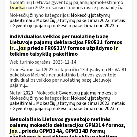
Nuolatinių Lietuvos gyventojų pajamų apmokestinimo
tvarka
nuo 2023 m. sausio 1 dienos rasite paspaudę čia.
Mokesčių žinyno kategorijos:
Mokesčių įstatymų
pakeitimai » Mokesčių įstatymų pakeitimai 2023 metais
» Gyventojų pajamų mokesčio pakeitimai nuo 2023 m.
individualios veiklos per nuolatinę bazę
Lietuvoje pajamų deklaracijos FR0531 formos
ir
...
jos
priedo FR0531V formos užpildymo
ir
teikimo taisyklių pakeitimo
Web turinio sąrašas
2023-11-14
Pranešame, kad 2023 m. lapkričio 13 d. įsakymu Nr. VA-81
pakeistos Metinės nenuolatinio Lietuvos gyventojo
individualios veiklos per nuolatinę bazę Lietuvoje
pajamų...
Metai:
2023
Mokesčiai:
Gyventojų pajamų mokestis
Mokesčių žinyno kategorijos:
Mokesčių įstatymų
pakeitimai » Mokesčių įstatymų pakeitimai 2023 metais
» Gyventojų pajamų mokesčio pakeitimai nuo 2023 m.
Nenuolatinio Lietuvos gyventojo metinės
pajamų mokesčio deklaracijos GPM314 formos,
jos
...priedų GPM314A, GPM314B formų
užpildymo
ir
pateikimo taisyklių pakeitimo