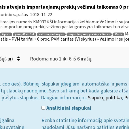
ais atvejais importuojamų prekių vežimui taikomas 0 pr
urinio sąrašas
2018-11-22
tracijos numeris KM0324 Ši informacija skelbiama: Vežimo ir su jo
as importuojamų prekių vežimo paslaugoms yra taikomas tuo atveju
Mo
0 proc
pvmį 45 str 3 d
vežimo paslaugos
importuojamų prekių vežimas
45 str
tis » PVM tarifai » 0 proc. PVM tarifas (VI skyrius) » Vežimo ir su 
šų(-ai)
Rodoma nuo 1 iki 6 iš 6 irašų.
. cookies). Būtinieji slapukai įdiegiami automatiškai ir jiems
u kitų slapukų naudojimu. Savo sutikimą bet kada galėsite atš
i įrašytus slapukus. Daugiau informacijos
Slapukų politika
;
Pr
Analitiniai slapukai
įgalina
Renka statistinę informaciją apie svetai
ukų svetainė
naudojami Jūsų naršymo patirties gerini