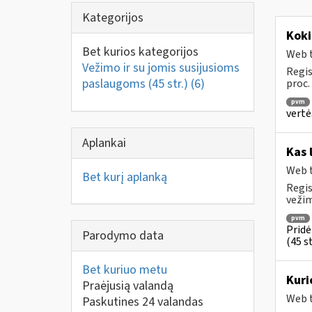
Kategorijos
Koki
Bet kurios kategorijos
Web t
Vežimo ir su jomis susijusioms
Regis
paslaugoms (45 str.)
(6)
proc.
pvm
vertė
Aplankai
Kas 
Web t
Bet kurį aplanką
Regis
vežim
pvm
Pridė
Parodymo data
(45 st
Bet kuriuo metu
Kuri
Praėjusią valandą
Web t
Paskutines 24 valandas