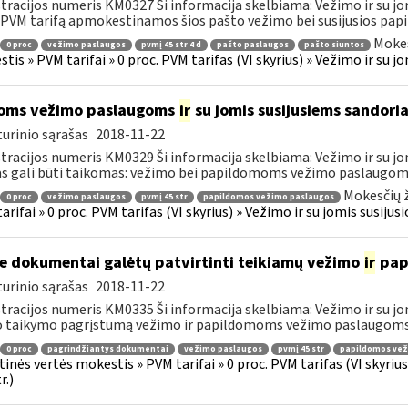
tracijos numeris KM0327 Ši informacija skelbiama: Vežimo ir su jo
 PVM tarifą apmokestinamos šios pašto vežimo bei susijusios papi
Mokes
0 proc
vežimo paslaugos
pvmį 45 str 4 d
pašto paslaugos
pašto siuntos
tis » PVM tarifai » 0 proc. PVM tarifas (VI skyrius) » Vežimo ir su 
oms vežimo paslaugoms
ir
su jomis susijusiems sandoria
urinio sąrašas
2018-11-22
tracijos numeris KM0329 Ši informacija skelbiama: Vežimo ir su jo
as gali būti taikomas: vežimo bei papildomoms vežimo paslaugoms, 
Mokesčių ž
0 proc
vežimo paslaugos
pvmį 45 str
papildomos vežimo paslaugos
arifai » 0 proc. PVM tarifas (VI skyrius) » Vežimo ir su jomis susiju
e dokumentai galėtų patvirtinti teikiamų vežimo
ir
pap
urinio sąrašas
2018-11-22
tracijos numeris KM0335 Ši informacija skelbiama: Vežimo ir su jo
o taikymo pagrįstumą vežimo ir papildomoms vežimo paslaugoms p
0 proc
pagrindžiantys dokumentai
vežimo paslaugos
pvmį 45 str
papildomos vež
tinės vertės mokestis » PVM tarifai » 0 proc. PVM tarifas (VI skyri
r.)