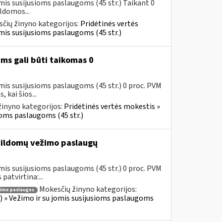
mis susijusioms paslaugoms (45 str.) Taikant 0
ldomos...
čių žinyno kategorijos:
Pridėtinės vertės
jomis susijusioms paslaugoms (45 str.)
ms gali būti taikomas 0
mis susijusioms paslaugoms (45 str.) 0 proc. PVM
kai šios...
inyno kategorijos:
Pridėtinės vertės mokestis »
sioms paslaugoms (45 str.)
ildomų vežimo paslaugų
mis susijusioms paslaugoms (45 str.) 0 proc. PVM
atvirtina:...
Mokesčių žinyno kategorijos:
imo paslaugos
us) » Vežimo ir su jomis susijusioms paslaugoms