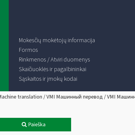
Mokesčių mokėtojų informacija
Formos
Rinkmenos / Atviri duomenys
Skaičiuoklės ir pagalbininkai
Sąskaitos ir įmokų kodai
Machine translation / VMI Машинный перевод / VMI Машин
Paieška