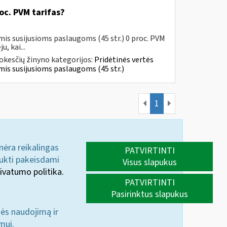
oc. PVM tarifas?
mis susijusioms paslaugoms (45 str.) 0 proc. PVM
, kai...
kesčių žinyno kategorijos:
Pridėtinės vertės
jomis susijusioms paslaugoms (45 str.)
1
 nėra reikalingas
PATVIRTINTI
aukti pakeisdami
Visus slapukus
ivatumo politika.
PATVIRTINTI
Pasirinktus slapukus
nės naudojimą ir
mui.