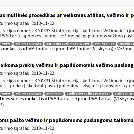
as muitinės procedūras
ar
veiksmus atlikus, vežimo
ir
p
urinio sąrašas
2018-11-22
tracijos numeris KM0333 Ši informacija skelbiama: Vežimo ir su jo
 PVM tarifą apmokestinamos vežimo bei papildomos vežimo paslau
0 proc
vežimo paslaugos
papildomos vežimo paslaugos
pvmį 45 str 2 d
muitinės 
s mokestis » PVM tarifai » 0 proc. PVM tarifas (VI skyrius) » Vežimo
laikoma prekių vežimu
ir
papildomomis vežimo paslaug
urinio sąrašas
2018-11-22
tracijos numeris KM0331 Ši informacija skelbiama: Vežimo ir su jo
as – prekių (įskaitant paštą) gabenimas visų rūšių transporto pri
0 proc
vežimo paslaugos
pvmį 45 str
papildomos vežimo paslaugos
pvmį 2 str 26 
tinės vertės mokestis » PVM tarifai » 0 proc. PVM tarifas (VI skyri
r.)
oms pašto vežimo
ir
papildomoms paslaugoms taikomas 
urinio sąrašas
2018-11-22