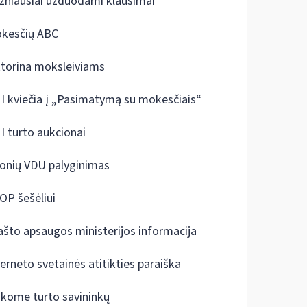
žniausiai užduodami klausimai
kesčių ABC
ktorina moksleiviams
I kviečia į „Pasimatymą su mokesčiais“
I turto aukcionai
onių VDU palyginimas
OP šešėliui
ašto apsaugos ministerijos informacija
terneto svetainės atitikties paraiška
škome turto savininkų