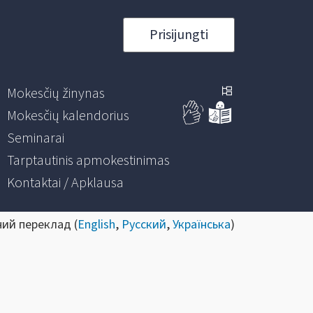
Prisijungti
Mokesčių žinynas
Mokesčių kalendorius
Seminarai
Tarptautinis apmokestinimas
Kontaktai / Apklausa
ний переклад (
English
,
Русский
,
Українська
)