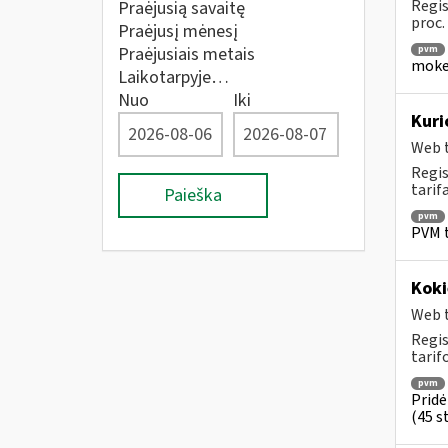
Regis
Praėjusią savaitę
proc.
Praėjusį mėnesį
Praėjusiais metais
pvm
mokes
Laikotarpyje…
Nuo
Iki
Kuri
Web t
Regis
tarif
Paieška
pvm
PVM t
Koki
Web t
Regis
tarif
pvm
Pridė
(45 st