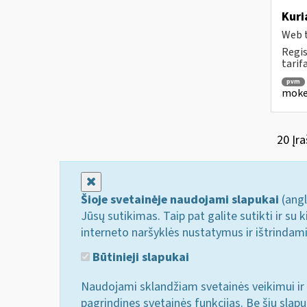
Kuri
Web t
Regis
tarif
pvm
mokes
20 Įra
Uždaryti
Šioje svetainėje naudojami slapukai
(angl
Jūsų sutikimas. Taip pat galite sutikti ir s
interneto naršyklės nustatymus ir ištrindam
Būtinieji slapukai
Naudojami sklandžiam svetainės veikimui ir 
pagrindines svetainės funkcijas. Be šių slap