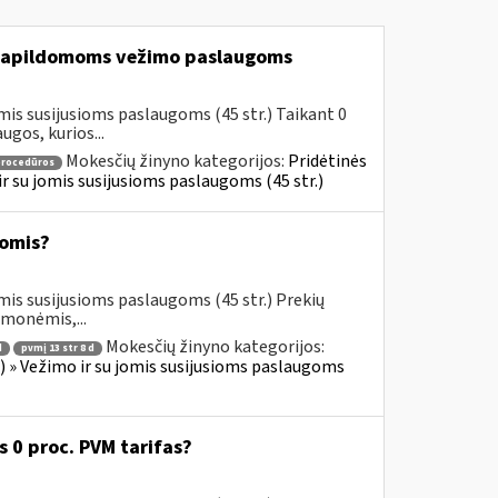
apildomoms vežimo paslaugoms
mis susijusioms paslaugoms (45 str.) Taikant 0
gos, kurios...
Mokesčių žinyno kategorijos:
Pridėtinės
procedūros
 ir su jomis susijusioms paslaugoms (45 str.)
omis?
mis susijusioms paslaugoms (45 str.) Prekių
emonėmis,...
Mokesčių žinyno kategorijos:
d
pvmį 13 str 8 d
us) » Vežimo ir su jomis susijusioms paslaugoms
0 proc. PVM tarifas?