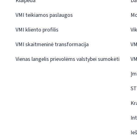
Klaipėda
Da
VMI teikiamos paslaugos
Mo
VMI kliento profilis
Vi
VMI skaitmeninė transformacija
VM
Vienas langelis prievolėms valstybei sumokėti
VM
Įm
ST
Kr
In
Ie