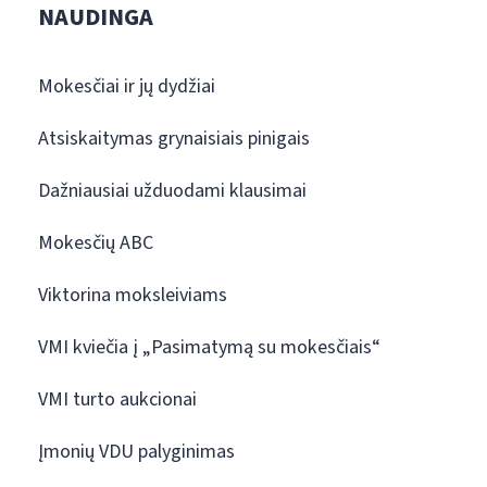
NAUDINGA
Mokesčiai ir jų dydžiai
Atsiskaitymas grynaisiais pinigais
Dažniausiai užduodami klausimai
Mokesčių ABC
Viktorina moksleiviams
VMI kviečia į „Pasimatymą su mokesčiais“
VMI turto aukcionai
Įmonių VDU palyginimas