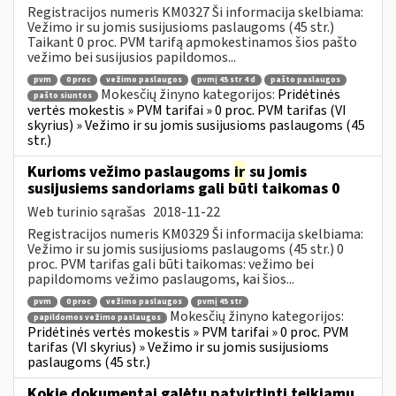
Registracijos numeris KM0327 Ši informacija skelbiama:
Vežimo ir su jomis susijusioms paslaugoms (45 str.)
Taikant 0 proc. PVM tarifą apmokestinamos šios pašto
vežimo bei susijusios papildomos...
pvm
0 proc
vežimo paslaugos
pvmį 45 str 4 d
pašto paslaugos
Mokesčių žinyno kategorijos:
Pridėtinės
pašto siuntos
vertės mokestis » PVM tarifai » 0 proc. PVM tarifas (VI
skyrius) » Vežimo ir su jomis susijusioms paslaugoms (45
str.)
Kurioms vežimo paslaugoms
ir
su jomis
susijusiems sandoriams gali būti taikomas 0
Web turinio sąrašas
2018-11-22
Registracijos numeris KM0329 Ši informacija skelbiama:
Vežimo ir su jomis susijusioms paslaugoms (45 str.) 0
proc. PVM tarifas gali būti taikomas: vežimo bei
papildomoms vežimo paslaugoms, kai šios...
pvm
0 proc
vežimo paslaugos
pvmį 45 str
Mokesčių žinyno kategorijos:
papildomos vežimo paslaugos
Pridėtinės vertės mokestis » PVM tarifai » 0 proc. PVM
tarifas (VI skyrius) » Vežimo ir su jomis susijusioms
paslaugoms (45 str.)
Kokie dokumentai galėtų patvirtinti teikiamų