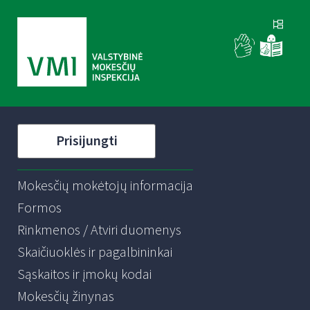
Prisijungti
Mokesčių mokėtojų informacija
Formos
Rinkmenos / Atviri duomenys
Skaičiuoklės ir pagalbininkai
Sąskaitos ir įmokų kodai
Mokesčių žinynas