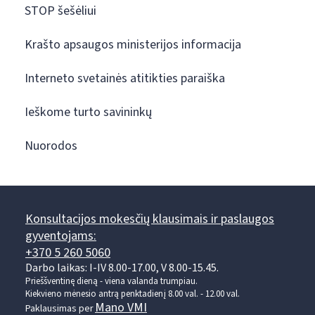
STOP šešėliui
Krašto apsaugos ministerijos informacija
Interneto svetainės atitikties paraiška
Ieškome turto savininkų
Nuorodos
Konsultacijos mokesčių klausimais ir paslaugos
gyventojams:
+370 5 260 5060
Darbo laikas: I-IV 8.00-17.00, V 8.00-15.45.
Prieššventinę dieną - viena valanda trumpiau.
Kiekvieno mėnesio antrą penktadienį 8.00 val. - 12.00 val.
Mano VMI
Paklausimas per