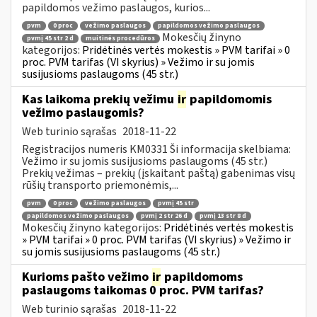
papildomos vežimo paslaugos, kurios...
pvm
0 proc
vežimo paslaugos
papildomos vežimo paslaugos
Mokesčių žinyno
pvmį 45 str 2 d
muitinės procedūros
kategorijos:
Pridėtinės vertės mokestis » PVM tarifai » 0
proc. PVM tarifas (VI skyrius) » Vežimo ir su jomis
susijusioms paslaugoms (45 str.)
Kas laikoma prekių vežimu
ir
papildomomis
vežimo paslaugomis?
Web turinio sąrašas
2018-11-22
Registracijos numeris KM0331 Ši informacija skelbiama:
Vežimo ir su jomis susijusioms paslaugoms (45 str.)
Prekių vežimas – prekių (įskaitant paštą) gabenimas visų
rūšių transporto priemonėmis,...
pvm
0 proc
vežimo paslaugos
pvmį 45 str
papildomos vežimo paslaugos
pvmį 2 str 26 d
pvmį 13 str 8 d
Mokesčių žinyno kategorijos:
Pridėtinės vertės mokestis
» PVM tarifai » 0 proc. PVM tarifas (VI skyrius) » Vežimo ir
su jomis susijusioms paslaugoms (45 str.)
Kurioms pašto vežimo
ir
papildomoms
paslaugoms taikomas 0 proc. PVM tarifas?
Web turinio sąrašas
2018-11-22