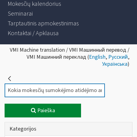
Mokesčių kalendorius
Seminarai
Tarptautinis apmokestinimas
Kontaktai / Apklausa
VMI Machine translation / VMI Машинный перевод /
VMI Машинний переклад (
English
,
Русский
,
Українська
)
Paieška
Kategorijos