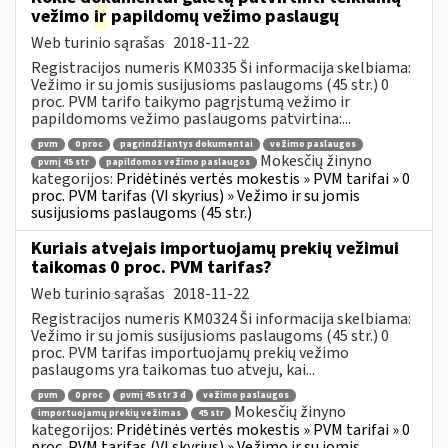
vežimo
ir
papildomų vežimo paslaugų
Web turinio sąrašas
2018-11-22
Registracijos numeris KM0335 Ši informacija skelbiama:
Vežimo ir su jomis susijusioms paslaugoms (45 str.) 0
proc. PVM tarifo taikymo pagrįstumą vežimo ir
papildomoms vežimo paslaugoms patvirtina:...
pvm
0 proc
pagrindžiantys dokumentai
vežimo paslaugos
Mokesčių žinyno
pvmį 45 str
papildomos vežimo paslaugos
kategorijos:
Pridėtinės vertės mokestis » PVM tarifai » 0
proc. PVM tarifas (VI skyrius) » Vežimo ir su jomis
susijusioms paslaugoms (45 str.)
Kuriais atvejais importuojamų prekių vežimui
taikomas 0 proc. PVM tarifas?
Web turinio sąrašas
2018-11-22
Registracijos numeris KM0324 Ši informacija skelbiama:
Vežimo ir su jomis susijusioms paslaugoms (45 str.) 0
proc. PVM tarifas importuojamų prekių vežimo
paslaugoms yra taikomas tuo atveju, kai...
pvm
0 proc
pvmį 45 str 3 d
vežimo paslaugos
Mokesčių žinyno
importuojamų prekių vežimas
45 str
kategorijos:
Pridėtinės vertės mokestis » PVM tarifai » 0
proc. PVM tarifas (VI skyrius) » Vežimo ir su jomis