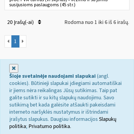
susijusioms paslaugoms (45 str.)
20 Įrašų(-ai)
Rodoma nuo 1 iki 6 iš 6 irašų.
1
Uždaryti
Šioje svetainėje naudojami slapukai
(angl.
cookies). Būtinieji slapukai įdiegiami automatiškai
ir jiems nėra reikalingas Jūsų sutikimas. Taip pat
galite sutikti ir su kitų slapukų naudojimu. Savo
sutikimą bet kada galėsite atšaukti pakeisdami
interneto naršyklės nustatymus ir ištrindami
įrašytus slapukus. Daugiau informacijos
Slapukų
politika
;
Privatumo politika.