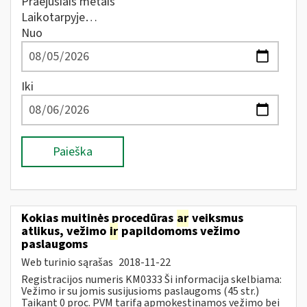
Praėjusiais metais
Laikotarpyje…
Nuo
Iki
Paieška
Kokias muitinės procedūras
ar
veiksmus
atlikus, vežimo
ir
papildomoms vežimo
paslaugoms
Web turinio sąrašas
2018-11-22
Registracijos numeris KM0333 Ši informacija skelbiama:
Vežimo ir su jomis susijusioms paslaugoms (45 str.)
Taikant 0 proc. PVM tarifą apmokestinamos vežimo bei