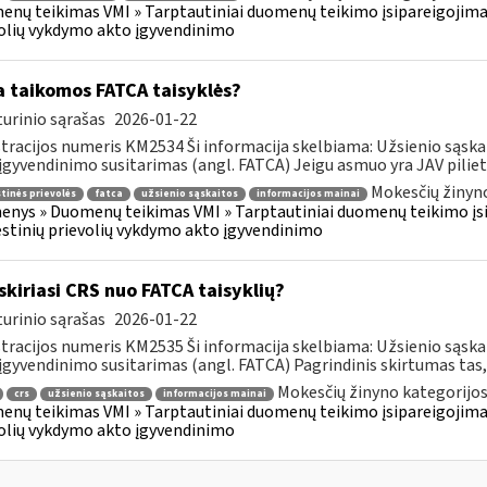
nų teikimas VMI » Tarptautiniai duomenų teikimo įsipareigojima
olių vykdymo akto įgyvendinimo
 taikomos FATCA taisyklės?
urinio sąrašas
2026-01-22
tracijos numeris KM2534 Ši informacija skelbiama: Užsienio sąs
įgyvendinimo susitarimas (angl. FATCA) Jeigu asmuo yra JAV pilietis
Mokesčių žinyno
inės prievolės
fatca
užsienio sąskaitos
informacijos mainai
nys » Duomenų teikimas VMI » Tarptautiniai duomenų teikimo įsi
tinių prievolių vykdymo akto įgyvendinimo
skiriasi CRS nuo FATCA taisyklių?
urinio sąrašas
2026-01-22
tracijos numeris KM2535 Ši informacija skelbiama: Užsienio sąs
įgyvendinimo susitarimas (angl. FATCA) Pagrindinis skirtumas tas,
Mokesčių žinyno kategorijos
crs
užsienio sąskaitos
informacijos mainai
nų teikimas VMI » Tarptautiniai duomenų teikimo įsipareigojima
olių vykdymo akto įgyvendinimo