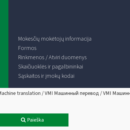
Mokesčių mokėtojų informacija
Formos
Rinkmenos / Atviri duomenys
Skaičiuoklės ir pagalbininkai
Sąskaitos ir įmokų kodai
Machine translation / VMI Машинный перевод / VMI Машин
Paieška