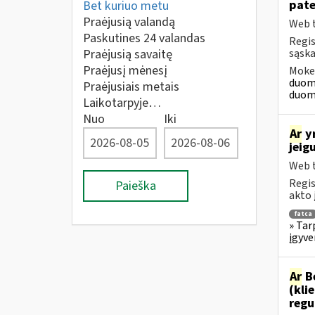
pate
Bet kuriuo metu
Praėjusią valandą
Web t
Paskutines 24 valandas
Regis
Praėjusią savaitę
sąska
Praėjusį mėnesį
Mokes
duome
Praėjusiais metais
duome
Laikotarpyje…
Nuo
Iki
Ar
yr
jeig
Web t
Regis
Paieška
akto 
fatca
» Tar
įgyv
Ar
Be
(kli
regu