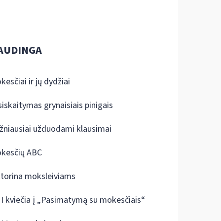
AUDINGA
kesčiai ir jų dydžiai
siskaitymas grynaisiais pinigais
žniausiai užduodami klausimai
kesčių ABC
ktorina moksleiviams
I kviečia į „Pasimatymą su mokesčiais“