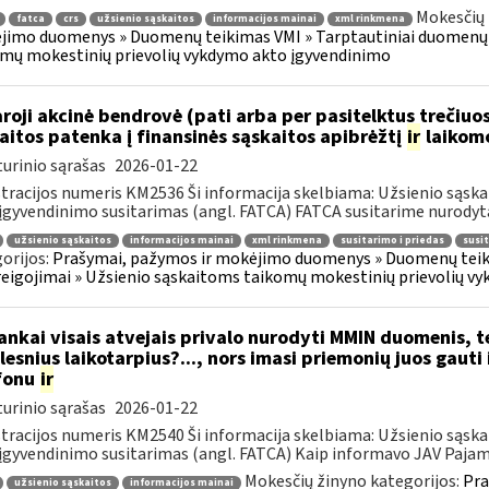
Mokesčių 
fatca
crs
užsienio sąskaitos
informacijos mainai
xml rinkmena
imo duomenys » Duomenų teikimas VMI » Tarptautiniai duomenų t
mų mokestinių prievolių vykdymo akto įgyvendinimo
roji akcinė bendrovė (pati arba per pasitelktus trečiuo
aitos patenka į finansinės sąskaitos apibrėžtį
ir
laikomo
urinio sąrašas
2026-01-22
tracijos numeris KM2536 Ši informacija skelbiama: Užsienio sąs
įgyvendinimo susitarimas (angl. FATCA) FATCA susitarime nurodyta,
užsienio sąskaitos
informacijos mainai
xml rinkmena
susitarimo i priedas
susit
orijos:
Prašymai, pažymos ir mokėjimo duomenys » Duomenų teik
reigojimai » Užsienio sąskaitoms taikomų mokestinių prievolių v
nkai visais atvejais privalo nurodyti MMIN duomenis, 
lesnius laikotarpius?..., nors imasi priemonių juos gauti
fonu
ir
urinio sąrašas
2026-01-22
tracijos numeris KM2540 Ši informacija skelbiama: Užsienio sąs
įgyvendinimo susitarimas (angl. FATCA) Kaip informavo JAV Pajamų
Mokesčių žinyno kategorijos:
Pra
užsienio sąskaitos
informacijos mainai