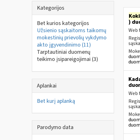
Kategorijos
Kok
) du
Bet kurios kategorijos
Užsienio sąskaitoms taikomų
Web t
mokestinių prievolių vykdymo
Regis
sąska
akto įgyvendinimo
(11)
Mokes
Tarptautiniai duomenų
duome
teikimo įsipareigojimai
(3)
duome
Kad
duo
Aplankai
Web t
Bet kurį aplanką
Regis
sąska
Mokes
duome
duome
Parodymo data