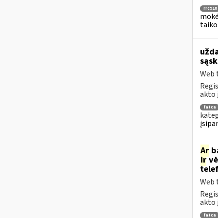
rrc910
mokėj
taiko
užda
sąsk
Web t
Regis
akto 
fatca
kateg
įsipa
Ar
ba
ir
vė
tele
Web t
Regis
akto 
fatca