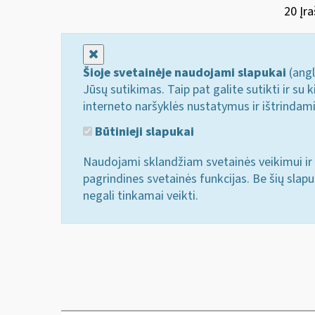
20 Įra
Uždaryti
Šioje svetainėje naudojami slapukai
(angl
Jūsų sutikimas. Taip pat galite sutikti ir s
interneto naršyklės nustatymus ir ištrindam
Būtinieji slapukai
Naudojami sklandžiam svetainės veikimui ir 
pagrindines svetainės funkcijas. Be šių slap
negali tinkamai veikti.