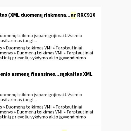
itas (XML duomenų rinkmena...
ar
RRC910
duomenų teikimo įsipareigojimai Užsienio
itarimas (angl....
 » Duomenų teikimas VMI » Tarptautiniai
menys » Duomenų teikimas VMI » Tarptautiniai
tinių prievolių vykdymo akto įgyvendinimo
enio asmenų finansines...sąskaitas XML
duomenų teikimo įsipareigojimai Užsienio
itarimas (angl....
 » Duomenų teikimas VMI » Tarptautiniai
menys » Duomenų teikimas VMI » Tarptautiniai
tinių prievolių vykdymo akto įgyvendinimo