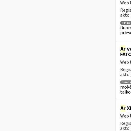
Web t
Regis
akto 
fatca
Duome
priev
Ar
va
FATC
Web t
Regis
akto 
finans
mokėj
taiko
Ar
X
Web t
Regis
akto 