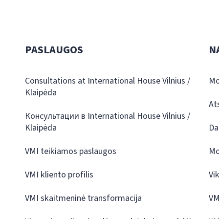
PASLAUGOS
N
Consultations at International House Vilnius /
Mo
Klaipėda
At
Консультации в International House Vilnius /
Klaipėda
Da
VMI teikiamos paslaugos
Mo
VMI kliento profilis
Vi
VMI skaitmeninė transformacija
VM