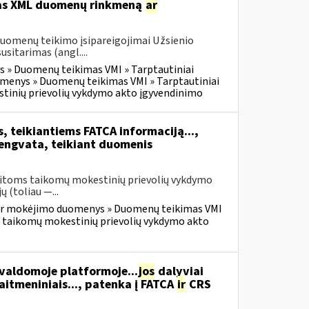
itas XML duomenų rinkmeną
ar
duomenų teikimo įsipareigojimai Užsienio
itarimas (angl....
 » Duomenų teikimas VMI » Tarptautiniai
menys » Duomenų teikimas VMI » Tarptautiniai
tinių prievolių vykdymo akto įgyvendinimo
, teikiantiems FATCA informaciją...,
lengvata, teikiant duomenis
kaitoms taikomų mokestinių prievolių vykdymo
 (toliau —...
ir mokėjimo duomenys » Duomenų teikimas VMI
s taikomų mokestinių prievolių vykdymo akto
 valdomoje platformoje...
jos
dalyviai
kaitmeniniais..., patenka į FATCA
ir
CRS