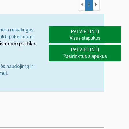
1
 nėra reikalingas
PATVIRTINTI
aukti pakeisdami
Visus slapukus
ivatumo politika.
PATVIRTINTI
Pasirinktus slapukus
nės naudojimą ir
mui.