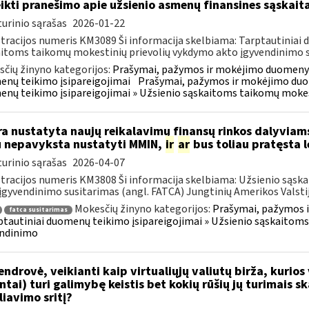
ikti pranešimo apie užsienio asmenų finansines sąska
urinio sąrašas
2026-01-22
tracijos numeris KM3089 Ši informacija skelbiama: Tarptautiniai 
itoms taikomų mokestinių prievolių vykdymo akto įgyvendinimo sus
čių žinyno kategorijos:
Prašymai, pažymos ir mokėjimo duomenys
nų teikimo įsipareigojimai
Prašymai, pažymos ir mokėjimo duo
nų teikimo įsipareigojimai » Užsienio sąskaitoms taikomų mokes
a nustatyta naujų reikalavimų finansų rinkos dalyviams
u nepavyksta nustatyti MMIN,
ir
ar
bus toliau pratęsta 
urinio sąrašas
2026-04-07
tracijos numeris KM3808 Ši informacija skelbiama: Užsienio sąs
įgyvendinimo susitarimas (angl. FATCA) Jungtinių Amerikos Valstijų
Mokesčių žinyno kategorijos:
Prašymai, pažymos 
fatca susitarimas
ptautiniai duomenų teikimo įsipareigojimai » Užsienio sąskaitom
endinimo
ndrovė, veikianti kaip virtualiųjų valiutų birža, kurios
entai) turi galimybę keistis bet kokių rūšių jų turimais s
liavimo sritį?