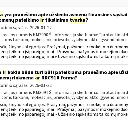
ia
yra pranešimo apie užsienio asmenų finansines sąska
omenų pateikimo
ir
tikslinimo
tvarka
?
urinio sąrašas
2026-01-22
tracijos numeris KM3090 Ši informacija skelbiama: Tarptautiniai 
itoms taikomų mokestinių prievolių vykdymo akto įgyvendinimo sus
čių žinyno kategorijos:
Prašymai, pažymos ir mokėjimo duomenys
nų teikimo įsipareigojimai
Prašymai, pažymos ir mokėjimo duo
nų teikimo įsipareigojimai » Užsienio sąskaitoms taikomų mokes
a
ir
kokiu būdu turi būti pateikiama pranešimo apie užsi
menų rinkmena
ar
RRC910 forma?
urinio sąrašas
2026-01-22
tracijos numeris KM3091 Ši informacija skelbiama: Tarptautiniai 
itoms taikomų mokestinių prievolių vykdymo akto įgyvendinimo sus
čių žinyno kategorijos:
Prašymai, pažymos ir mokėjimo duomenys
nų teikimo įsipareigojimai
Prašymai, pažymos ir mokėjimo duo
nų teikimo įsipareigojimai » Užsienio sąskaitoms taikomų mokes