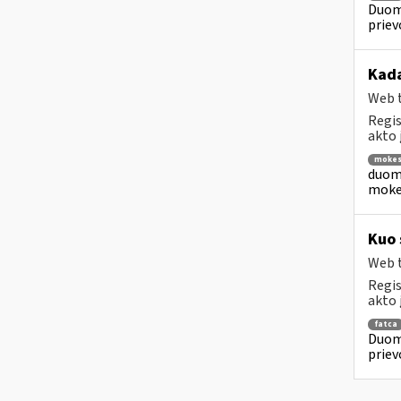
Duome
priev
Kada
Web t
Regis
akto 
mokest
duome
mokes
Kuo 
Web t
Regis
akto 
fatca
Duome
priev