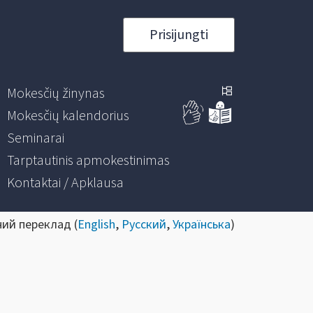
Prisijungti
Mokesčių žinynas
Mokesčių kalendorius
Seminarai
Tarptautinis apmokestinimas
Kontaktai / Apklausa
ний переклад (
English
,
Русский
,
Українська
)