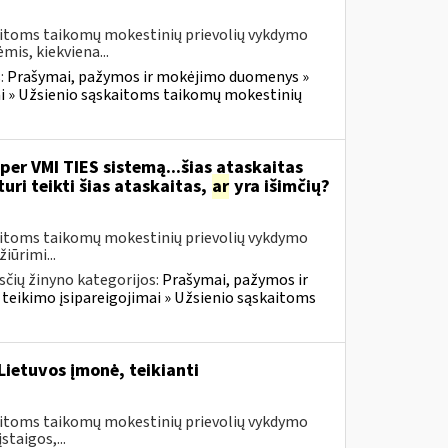
kaitoms taikomų mokestinių prievolių vykdymo
is, kiekviena...
:
Prašymai, pažymos ir mokėjimo duomenys »
i » Užsienio sąskaitoms taikomų mokestinių
per VMI TIES sistemą...šias ataskaitas
ri teikti šias ataskaitas,
ar
yra išimčių?
kaitoms taikomų mokestinių prievolių vykdymo
iūrimi...
čių žinyno kategorijos:
Prašymai, pažymos ir
eikimo įsipareigojimai » Užsienio sąskaitoms
Lietuvos įmonė, teikianti
kaitoms taikomų mokestinių prievolių vykdymo
taigos,...