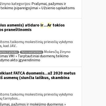
žinyno kategorijos:
Prašymai, pažymos ir
eikimo įsipareigojimai » Užsienio sąskaitoms
sius asmenis) atidaro
ir
...
Ar
tokios
s praneštinomis
kaitoms taikomų mokestinių prievolių vykdymo
 kad JAV...
Mokesčių žinyno
arimo ii priedas
fatca susitarimas
imas VMI » Tarptautiniai duomenų teikimo
ykdymo akto įgyvendinimo
teikiant FATCA duomenis...už 2020 metus
 iš asmenų (siunčia laiškus, skambina
kaitoms taikomų mokestinių prievolių vykdymo
 tarnybos...
šymai, pažymos ir mokėjimo duomenys »