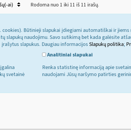
šų(-ai)
Rodoma nuo 1 iki 11 iš 11 irašų.
. cookies). Būtinieji slapukai įdiegiami automatiškai ir jiems
u kitų slapukų naudojimu. Savo sutikimą bet kada galėsite atš
i įrašytus slapukus. Daugiau informacijos
Slapukų politika
;
Pr
Analitiniai slapukai
įgalina
Renka statistinę informaciją apie svetai
ukų svetainė
naudojami Jūsų naršymo patirties gerini