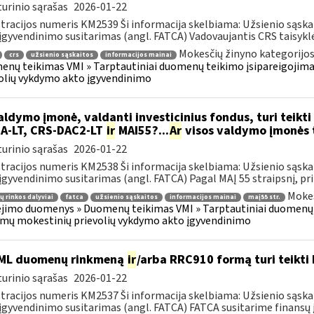
urinio sąrašas
2026-01-22
tracijos numeris KM2539 Ši informacija skelbiama: Užsienio sąs
įgyvendinimo susitarimas (angl. FATCA) Vadovaujantis CRS taisyklėm
Mokesčių žinyno kategorijos
crs
užsienio sąskaitos
informacijos mainai
nų teikimas VMI » Tarptautiniai duomenų teikimo įsipareigojima
olių vykdymo akto įgyvendinimo
ldymo įmonė, valdanti investicinius fondus, turi teikti 
A-LT, CRS-DAC2-LT
ir
MAI55?...
Ar
visos valdymo įmonės tu
urinio sąrašas
2026-01-22
tracijos numeris KM2538 Ši informacija skelbiama: Užsienio sąs
įgyvendinimo susitarimas (angl. FATCA) Pagal MAĮ 55 straipsnį, priž
Mokes
ų rinkos dalyviai
fatca
užsienio sąskaitos
informacijos mainai
maį55 str.
imo duomenys » Duomenų teikimas VMI » Tarptautiniai duomenų t
mų mokestinių prievolių vykdymo akto įgyvendinimo
ML duomenų rinkmeną
ir
/arba RRC910 formą turi teikti 
urinio sąrašas
2026-01-22
tracijos numeris KM2537 Ši informacija skelbiama: Užsienio sąs
įgyvendinimo susitarimas (angl. FATCA) FATCA susitarime finansų įs