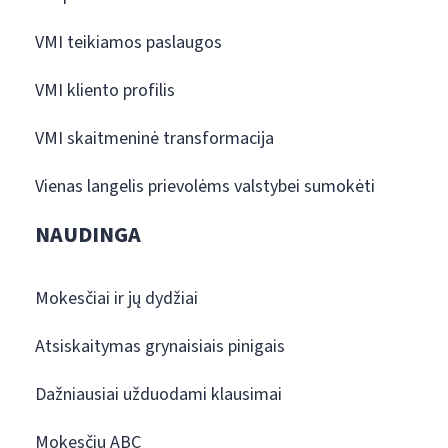
VMI teikiamos paslaugos
VMI kliento profilis
VMI skaitmeninė transformacija
Vienas langelis prievolėms valstybei sumokėti
NAUDINGA
Mokesčiai ir jų dydžiai
Atsiskaitymas grynaisiais pinigais
Dažniausiai užduodami klausimai
Mokesčių ABC