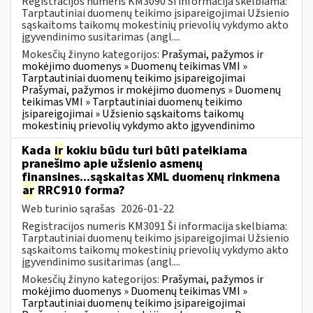
Registracijos numeris KM3090 Ši informacija skelbiama:
Tarptautiniai duomenų teikimo įsipareigojimai Užsienio
sąskaitoms taikomų mokestinių prievolių vykdymo akto
įgyvendinimo susitarimas (angl....
Mokesčių žinyno kategorijos:
Prašymai, pažymos ir
mokėjimo duomenys » Duomenų teikimas VMI »
Tarptautiniai duomenų teikimo įsipareigojimai
Prašymai, pažymos ir mokėjimo duomenys » Duomenų
teikimas VMI » Tarptautiniai duomenų teikimo
įsipareigojimai » Užsienio sąskaitoms taikomų
mokestinių prievolių vykdymo akto įgyvendinimo
Kada
ir
kokiu būdu turi būti pateikiama
pranešimo apie užsienio asmenų
finansines...sąskaitas XML duomenų rinkmena
ar
RRC910 forma?
Web turinio sąrašas
2026-01-22
Registracijos numeris KM3091 Ši informacija skelbiama:
Tarptautiniai duomenų teikimo įsipareigojimai Užsienio
sąskaitoms taikomų mokestinių prievolių vykdymo akto
įgyvendinimo susitarimas (angl....
Mokesčių žinyno kategorijos:
Prašymai, pažymos ir
mokėjimo duomenys » Duomenų teikimas VMI »
Tarptautiniai duomenų teikimo įsipareigojimai