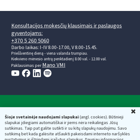
Konsultacijos mokesčių klausimais ir paslaugos
gyventojams:
+370 5 260 5060
Darbo laikas: I-IV 8.00-17.00, V 8.00-15.45.
Prieššventinę dieną - viena valanda trumpiau.
Kiekvieno mėnesio antrą penktadienį 8.00 val. - 12.00 val.
Mano VMI
Paklausimas per
Valstybinė mokesčių inspekcija prie Lietuvos
U
Respublikos finansų ministerijos
Šioje svetainėje naudojami slapukai
(angl. cookies). Būtinieji
slapukai įdiegiami automatiškai ir jiems nėra reikalingas Jūsų
Biudžetinė įstaiga. Juridinio asmens kodas — 188659752,
sutikimas. Taip pat galite sutikti ir su kitų slapukų naudojimu. Savo
adresas: Vasario 16-osios g. 14, 01107 Vilnius, Lietuva, el.paštas:
sutikimą bet kada galėsite atšaukti pakeisdami interneto naršyklės
vmi@vmi.lt
, E. pristatymo dėžutės adresas 188659752
nustatymus ir ištrindami įrašytus slapukus. Daugiau informacijos