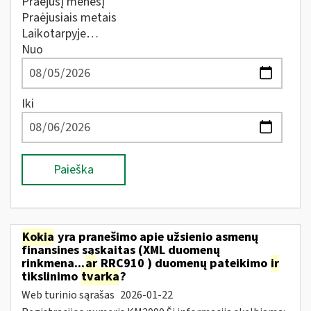
Praėjusį mėnesį
Praėjusiais metais
Laikotarpyje…
Nuo
Iki
Paieška
Kokia
yra pranešimo apie užsienio asmenų
finansines sąskaitas (XML duomenų
rinkmena...
ar
RRC910 ) duomenų pateikimo
ir
tikslinimo
tvarka
?
Web turinio sąrašas
2026-01-22