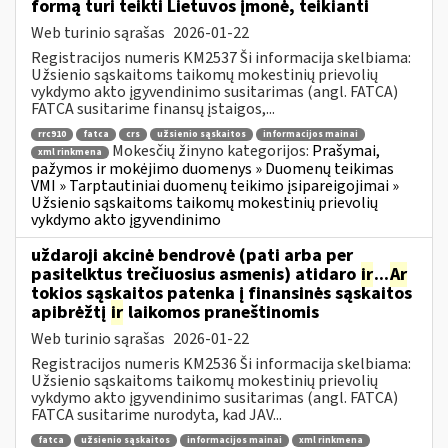
formą turi teikti Lietuvos įmonė, teikianti
Web turinio sąrašas
2026-01-22
Registracijos numeris KM2537 Ši informacija skelbiama:
Užsienio sąskaitoms taikomų mokestinių prievolių
vykdymo akto įgyvendinimo susitarimas (angl. FATCA)
FATCA susitarime finansų įstaigos,...
rrc910
fatca
crs
užsienio sąskaitos
informacijos mainai
Mokesčių žinyno kategorijos:
Prašymai,
xml rinkmena
pažymos ir mokėjimo duomenys » Duomenų teikimas
VMI » Tarptautiniai duomenų teikimo įsipareigojimai »
Užsienio sąskaitoms taikomų mokestinių prievolių
vykdymo akto įgyvendinimo
uždaroji akcinė bendrovė (pati arba per
pasitelktus trečiuosius asmenis) atidaro
ir
...
Ar
tokios sąskaitos patenka į finansinės sąskaitos
apibrėžtį
ir
laikomos praneštinomis
Web turinio sąrašas
2026-01-22
Registracijos numeris KM2536 Ši informacija skelbiama:
Užsienio sąskaitoms taikomų mokestinių prievolių
vykdymo akto įgyvendinimo susitarimas (angl. FATCA)
FATCA susitarime nurodyta, kad JAV...
fatca
užsienio sąskaitos
informacijos mainai
xml rinkmena