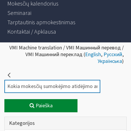
Mokesčių kalendorius
Seminarai
Tarptautinis apmokestinimas
Kontaktai / Apklausa
VMI Machine translation / VMI Машинный перевод /
VMI Машинний переклад (
English
,
Русский
,
Українська
)
Paieška
Kategorijos