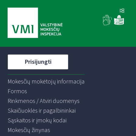
Prisijungti
Mokesčių mokėtojų informacija
Formos
Rinkmenos / Atviri duomenys
Skaičiuoklės ir pagalbininkai
Sąskaitos ir įmokų kodai
Mokesčių žinynas