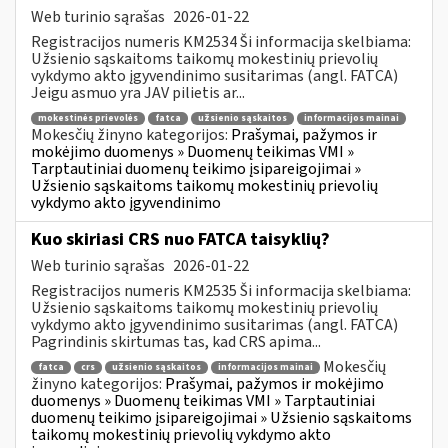
Web turinio sąrašas
2026-01-22
Registracijos numeris KM2534 Ši informacija skelbiama:
Užsienio sąskaitoms taikomų mokestinių prievolių
vykdymo akto įgyvendinimo susitarimas (angl. FATCA)
Jeigu asmuo yra JAV pilietis ar...
mokestinės prievolės
fatca
užsienio sąskaitos
informacijos mainai
Mokesčių žinyno kategorijos:
Prašymai, pažymos ir
mokėjimo duomenys » Duomenų teikimas VMI »
Tarptautiniai duomenų teikimo įsipareigojimai »
Užsienio sąskaitoms taikomų mokestinių prievolių
vykdymo akto įgyvendinimo
Kuo skiriasi CRS nuo FATCA taisyklių?
Web turinio sąrašas
2026-01-22
Registracijos numeris KM2535 Ši informacija skelbiama:
Užsienio sąskaitoms taikomų mokestinių prievolių
vykdymo akto įgyvendinimo susitarimas (angl. FATCA)
Pagrindinis skirtumas tas, kad CRS apima...
Mokesčių
fatca
crs
užsienio sąskaitos
informacijos mainai
žinyno kategorijos:
Prašymai, pažymos ir mokėjimo
duomenys » Duomenų teikimas VMI » Tarptautiniai
duomenų teikimo įsipareigojimai » Užsienio sąskaitoms
taikomų mokestinių prievolių vykdymo akto