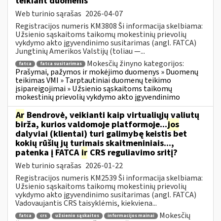
teikiant duomenis
Web turinio sąrašas
2026-04-07
Registracijos numeris KM3808 Ši informacija skelbiama:
Užsienio sąskaitoms taikomų mokestinių prievolių
vykdymo akto įgyvendinimo susitarimas (angl. FATCA)
Jungtinių Amerikos Valstijų (toliau —...
Mokesčių žinyno kategorijos:
fatca
fatca susitarimas
Prašymai, pažymos ir mokėjimo duomenys » Duomenų
teikimas VMI » Tarptautiniai duomenų teikimo
įsipareigojimai » Užsienio sąskaitoms taikomų
mokestinių prievolių vykdymo akto įgyvendinimo
Ar
Bendrovė, veikianti kaip virtualiųjų valiutų
birža, kurios valdomoje platformoje...
jos
dalyviai (klientai) turi galimybę keistis bet
kokių rūšių jų turimais skaitmeniniais...,
patenka į FATCA
ir
CRS reguliavimo sritį?
Web turinio sąrašas
2026-01-22
Registracijos numeris KM2539 Ši informacija skelbiama:
Užsienio sąskaitoms taikomų mokestinių prievolių
vykdymo akto įgyvendinimo susitarimas (angl. FATCA)
Vadovaujantis CRS taisyklėmis, kiekviena...
Mokesčių
fatca
crs
užsienio sąskaitos
informacijos mainai