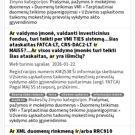
žinyno kategorijos:
Prašymai, pažymos ir mokėjimo
duomenys » Duomenų teikimas VMI » Tarptautiniai
duomenų teikimo įsipareigojimai » Užsienio sąskaitoms
taikomų mokestinių prievolių vykdymo akto
įgyvendinimo
Ar
valdymo įmonė, valdanti investicinius
fondus, turi teikti per VMI TIES sistemą...šias
ataskaitas FATCA-LT, CRS-DAC2-LT
ir
MAI55?...
Ar
visos valdymo įmonės turi teikti
šias ataskaitas,
ar
yra išimčių?
Web turinio sąrašas
2026-01-22
Registracijos numeris KM2538 Ši informacija skelbiama:
Užsienio sąskaitoms taikomų mokestinių prievolių
vykdymo akto įgyvendinimo susitarimas (angl. FATCA)
Pagal MAĮ 55 straipsnį, prižiūrimi...
finansų rinkos dalyviai
fatca
užsienio sąskaitos
informacijos mainai
Mokesčių žinyno kategorijos:
Prašymai,
maį55 str.
pažymos ir mokėjimo duomenys » Duomenų teikimas
VMI » Tarptautiniai duomenų teikimo įsipareigojimai »
Užsienio sąskaitoms taikomų mokestinių prievolių
vykdymo akto įgyvendinimo
Ar
XML duomenų rinkmeną
ir
/arba RRC910