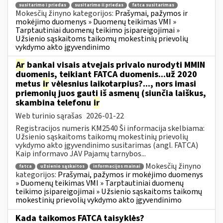
susitarimo i priedas
susitarimo ii priedas
fatca susitarimas
Mokesčių žinyno kategorijos:
Prašymai, pažymos ir
mokėjimo duomenys » Duomenų teikimas VMI »
Tarptautiniai duomenų teikimo įsipareigojimai »
Užsienio sąskaitoms taikomų mokestinių prievolių
vykdymo akto įgyvendinimo
Ar
bankai visais atvejais privalo nurodyti MMIN
duomenis, teikiant FATCA duomenis...už 2020
metus
ir
vėlesnius laikotarpius?..., nors imasi
priemonių juos gauti iš asmenų (siunčia laiškus,
skambina telefonu
ir
Web turinio sąrašas
2026-01-22
Registracijos numeris KM2540 Ši informacija skelbiama:
Užsienio sąskaitoms taikomų mokestinių prievolių
vykdymo akto įgyvendinimo susitarimas (angl. FATCA)
Kaip informavo JAV Pajamų tarnybos...
Mokesčių žinyno
fatca
užsienio sąskaitos
informacijos mainai
kategorijos:
Prašymai, pažymos ir mokėjimo duomenys
» Duomenų teikimas VMI » Tarptautiniai duomenų
teikimo įsipareigojimai » Užsienio sąskaitoms taikomų
mokestinių prievolių vykdymo akto įgyvendinimo
Kada taikomos FATCA taisyklės?