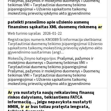
Prašymai, pažymos ir mokėjimo duomenys » Duomenų
teikimas VMI » Tarptautiniai duomenų teikimo
įsipareigojimai » Užsienio sąskaitoms taikomų
mokestinių prievolių vykdymo akto įgyvendinimo
pateikti pranešimo apie užsienio asmenų
finansines sąskaitas XML duomenų rinkmeną
ar
Web turinio sąrašas
2026-01-22
Registracijos numeris KM3089 Ši informacija skelbiama:
Tarptautiniai duomenų teikimo įsipareigojimai Užsienio
sąskaitoms taikomų mokestinių prievolių vykdymo akto
įgyvendinimo susitarimas (angl....
Mokesčių žinyno kategorijos:
Prašymai, pažymos ir
mokėjimo duomenys » Duomenų teikimas VMI »
Tarptautiniai duomenų teikimo įsipareigojimai
Prašymai, pažymos ir mokėjimo duomenys » Duomenų
teikimas VMI » Tarptautiniai duomenų teikimo
įsipareigojimai » Užsienio sąskaitoms taikomų
mokestinių prievolių vykdymo akto įgyvendinimo
Ar
yra nustatyta naujų reikalavimų finansų
rinkos dalyviams, teikiantiems FATCA
informaciją..., jeigu nepavyksta nustatyti
MMIN,
ir
ar
bus toliau pratęsta lengvata,